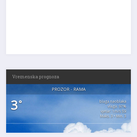
Vremenska prognoza
PROZOR - RAMA
3
°
blaga naoblaka
vlaga: 97%
vjetar: 1m/s SSI
Maks. 3 • Min. 3