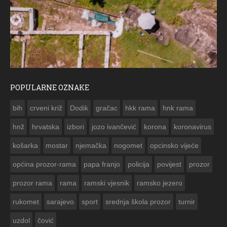
POPULARNE OZNAKE
ČESTITKA RAMSKOG VJESNIKA ZA USKRS 2023. GODINE
bih
crveni križ
Dodik
gračac
hkk rama
hnk rama


hnž
hrvatska
izbori
jozo ivančević
korona
koronavirus
košarka
mostar
njemačka
nogomet
opcinsko vijeće
općina prozor-rama
papa franjo
policija
povijest
prozor
prozor rama
rama
ramski vjesnik
ramsko jezero
rukomet
sarajevo
sport
srednja škola prozor
turnir
uzdol
čović