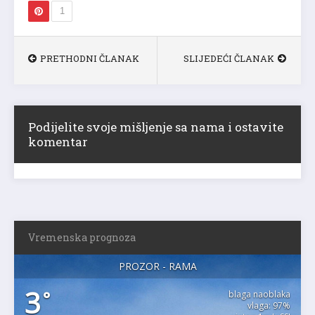
1
PRETHODNI ČLANAK
SLIJEDEĆI ČLANAK
Podijelite svoje mišljenje sa nama i ostavite
komentar
Vremenska prognoza
PROZOR - RAMA
3
°
blaga naoblaka
vlaga: 97%