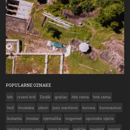
POPULARNE OZNAKE
ČESTITKA RAMSKOG VJESNIKA ZA USKRS 2023. GODINE
bih
crveni križ
Dodik
gračac
hkk rama
hnk rama


hnž
hrvatska
izbori
jozo ivančević
korona
koronavirus
košarka
mostar
njemačka
nogomet
opcinsko vijeće
općina prozor-rama
papa franjo
policija
povijest
prozor