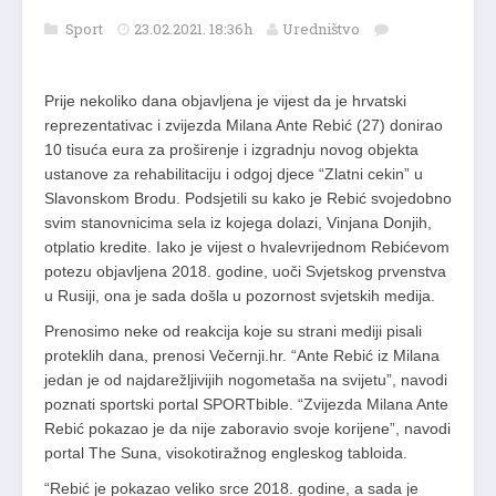
Sport
23.02.2021. 18:36h
Uredništvo
Prije nekoliko dana objavljena je vijest da je hrvatski
reprezentativac i zvijezda Milana Ante Rebić (27) donirao
10 tisuća eura za proširenje i izgradnju novog objekta
ustanove za rehabilitaciju i odgoj djece “Zlatni cekin” u
Slavonskom Brodu. Podsjetili su kako je Rebić svojedobno
svim stanovnicima sela iz kojega dolazi, Vinjana Donjih,
otplatio kredite. Iako je vijest o hvalevrijednom Rebićevom
potezu objavljena 2018. godine, uoči Svjetskog prvenstva
u Rusiji, ona je sada došla u pozornost svjetskih medija.
Prenosimo neke od reakcija koje su strani mediji pisali
proteklih dana, prenosi Večernji.hr. “Ante Rebić iz Milana
jedan je od najdarežljivijih nogometaša na svijetu”, navodi
poznati sportski portal SPORTbible. “Zvijezda Milana Ante
Rebić pokazao je da nije zaboravio svoje korijene”, navodi
portal The Suna, visokotiražnog engleskog tabloida.
“Rebić je pokazao veliko srce 2018. godine, a sada je