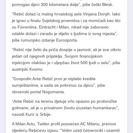
pomogao djeci 300 kilometara dalje”, piše češki Blesk.
“Rebić dolazi iz malog hrvatskog sela Vinjana Donjih. Iako
je igrao u finalu Svjetskog prvenstva i za momčadi kao što
su Fiorentina, Eintracht i Milan, nikad nije zaboravio
odakle dolazi i zaradu je dijelio s ljudima iz svog mjesta”,
piše rumunjsko izdanje Eurosporta.
“Rebić nije želio da priča dospije u javnost, ali je sve otkrio
jedan od njegovih prijatelja. Svojom financijskom
injekcijom olakšao je i uljepšao život 500 ljudi u selu”, piše
austrijski Kosmo.
“Gospodin Ante Rebić prvo je otplatio kredite
sumještanima, a sada se pobrinuo za djecu”, piše
slovenski portal Nogomania.
“Ante Rebić na terenu djeluje vrlo opasno po protivničke
golmane, ali je u privatnom životu izuzetan humanitarac”,
navodi Kurir iz Srbije.
A Milan Actu, Twitter profil posvećen AC Milanu, prenosi
sljedeću Rebićevu izjavu: “Volim uzeti četverocikl i osamiti