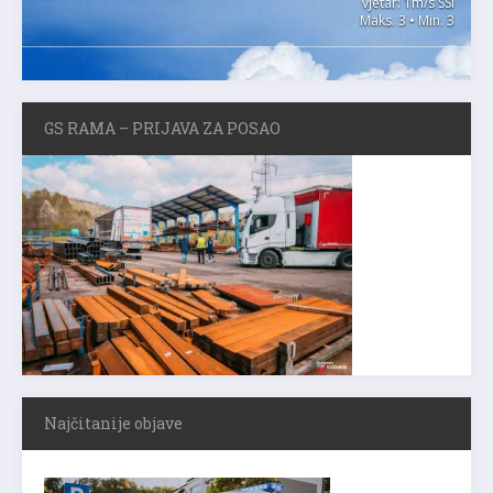
vjetar: 1m/s SSI
Maks. 3 • Min. 3
GS RAMA – PRIJAVA ZA POSAO
Najčitanije objave