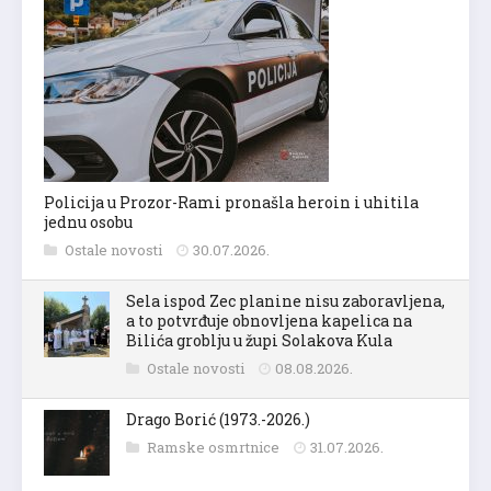
Policija u Prozor-Rami pronašla heroin i uhitila
jednu osobu
Ostale novosti
30.07.2026.
Sela ispod Zec planine nisu zaboravljena,
a to potvrđuje obnovljena kapelica na
Bilića groblju u župi Solakova Kula
Ostale novosti
08.08.2026.
Drago Borić (1973.-2026.)
Ramske osmrtnice
31.07.2026.