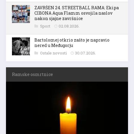
ZAVRŠEN 24. STREETBALL RAMA: Ekipa
CIBONA Aqua Flamm osvojila naslov
nakon sjajne završnice
Sport
02.08.2026.
Bartolomej otkrio zašto je napravio
nered u Međugorju
Ostale novosti
30.07.2026.
Ramske osmrtnice