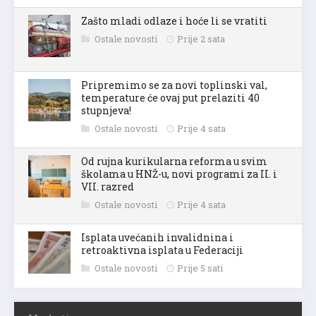
Zašto mladi odlaze i hoće li se vratiti
Ostale novosti
Prije 2 sata
Pripremimo se za novi toplinski val,
temperature će ovaj put prelaziti 40
stupnjeva!
Ostale novosti
Prije 4 sata
Od rujna kurikularna reforma u svim
školama u HNŽ-u, novi programi za II. i
VII. razred
Ostale novosti
Prije 4 sata
Isplata uvećanih invalidnina i
retroaktivna isplata u Federaciji
Ostale novosti
Prije 5 sati