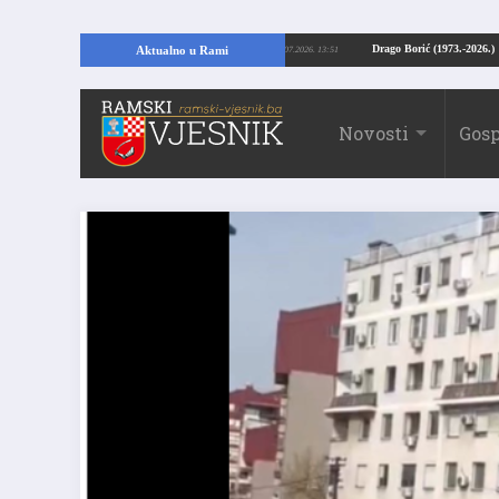
RAMI: Kopajući temelje kuće, pronašao vrijedne arheološke ostatke
Drago Bo
Aktualno u Rami
24.07.2026. 13:51
Novosti
Gosp