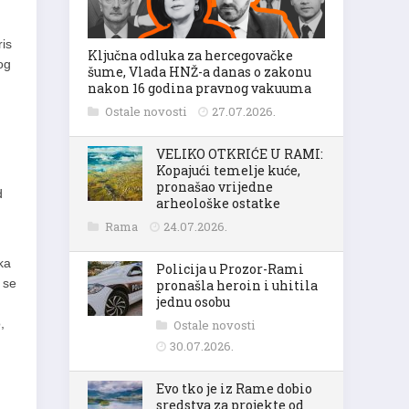
ris
Ključna odluka za hercegovačke
og
šume, Vlada HNŽ-a danas o zakonu
nakon 16 godina pravnog vakuuma
Ostale novosti
27.07.2026.
VELIKO OTKRIĆE U RAMI:
Kopajući temelje kuće,
pronašao vrijedne
d
arheološke ostatke
Rama
24.07.2026.
ka
Policija u Prozor-Rami
 se
pronašla heroin i uhitila
jednu osobu
,
Ostale novosti
30.07.2026.
Evo tko je iz Rame dobio
sredstva za projekte od