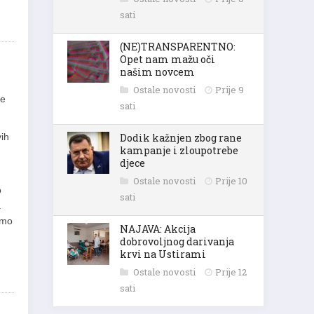
sati
(NE)TRANSPARENTNO:
Opet nam mažu oči
našim novcem
Ostale novosti
Prije 9
če
sati
vih
Dodik kažnjen zbog rane
kampanje i zloupotrebe
djece
Ostale novosti
Prije 10
o
sati
.
emo
NAJAVA: Akcija
dobrovoljnog darivanja
krvi na Ustirami
Ostale novosti
Prije 12
sati