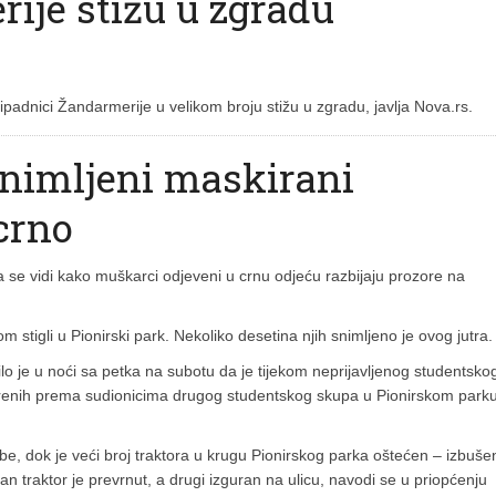
ije stižu u zgradu
ipadnici Žandarmerije u velikom broju stižu u zgradu, javlja Nova.rs.
snimljeni maskirani
crno
se vidi kako muškarci odjeveni u crnu odjeću razbijaju prozore na
m stigli u Pionirski park. Nekoliko desetina njih snimljeno je ovog jutra.
lo je u noći sa petka na subotu da je tijekom neprijavljenog studentsko
renih prema sudionicima drugog studentskog skupa u Pionirskom parku
e, dok je veći broj traktora u krugu Pionirskog parka oštećen – izbuše
n traktor je prevrnut, a drugi izguran na ulicu, navodi se u priopćenju