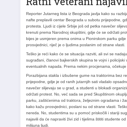
Ratni veterani najavil
Reporter Jutarneg lista iz Beograda javlja kako su razbi
nafte preplavili centar Beograda u subotu prijepodne, gdj
protesta. Ljudi iz cijele Srbije još od petka navečer slijev
krenuti prema Narodnoj skupštini, gdje će se održati pro
bijes je usmjeren prema onima u Pionirskom parku gdje se
prosvjednici, riječ je o ljudima poslanim od strane vlasti.
Teško je reći kako će se situacija razviti, ali svi se nadaj
sugrađani, članovi bajkerskih skupina te vojni i policijski ve
eventualnih napada. Prema nekim procjenama, očekuje se č
Porazbijana stakla i izbušene gume na traktorima bez reg
prijepodne, gdje je od ranih jutarnjih sati vladalo opsadn
navečer slijevaju se u grad, a studenti u blokadi organizi
održati protest. No, već sada se pred Skupštinom okuplj
parku, zaštićenima od traktora, željeznim ogradama i žan
kako kažu prosvjednici, poslani su od strane vlasti. Teško j
nereda. No, studentima su u pomoć priskočili i stariji sugr
najavili da će napraviti živi zid i tijelima štititi stude
milijuna ljudi.