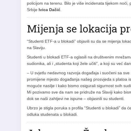
policijom na terenu. Bilo je više incidenata tijekom noći
Srbije
Ivica Dačić
.
Mijenja se lokacija p
“Studenti ETF-a u blokadi” objavili su da se mijenja lok
na Slaviju.
Studenti u blokadi ETF-a oglasili na društvenim mrežama 
sudionika, ali i „studenta koji žele učiti“, a koji su već 
– U svjetlu nedavnog razvoja događaja i suočeni sa sve u
promijene mjesto događanja našeg prosvjeda s platoa isp
moguće nasilje i kako bismo osigurali sigurnost svih sud
Mi pozivamo sve da nam se pridruže na Slaviji kako bis
dok se naši zahtjevi ne ispune – objasnili su studenti.
Ubrzo je stigla poruka s profila “Studenti u blokadi” da 
odluka studenata u blokadi.