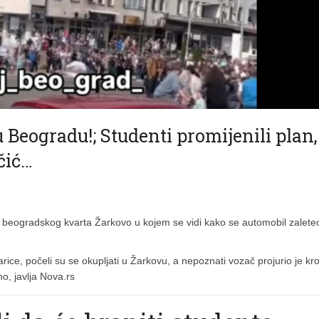
 Beogradu!; Studenti promijenili plan,
čić…
 beogradskog kvarta Žarkovo u kojem se vidi kako se automobil zalete
arice, počeli su se okupljati u Žarkovu, a nepoznati vozač projurio je kr
o, javlja Nova.rs