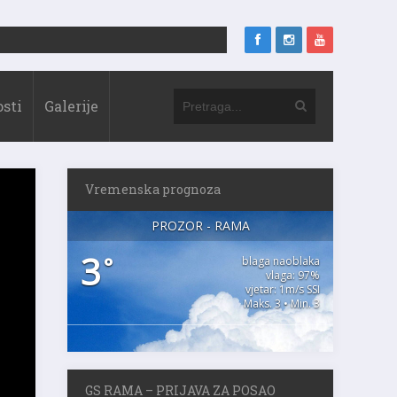
sti
Galerije
Vremenska prognoza
PROZOR - RAMA
3
°
blaga naoblaka
vlaga: 97%
vjetar: 1m/s SSI
Maks. 3 • Min. 3
GS RAMA – PRIJAVA ZA POSAO