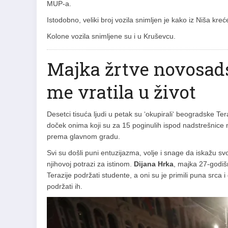
MUP-a.
Istodobno, veliki broj vozila snimljen je kako iz Niša kre
Kolone vozila snimljene su i u Kruševcu.
Majka žrtve novosads
me vratila u život
Desetci tisuća ljudi u petak su ‘okupirali‘ beogradske Tera
doček onima koji su za 15 poginulih ispod nadstrešnice no
prema glavnom gradu.
Svi su došli puni entuzijazma, volje i snage da iskažu sv
njihovoj potrazi za istinom.
Dijana Hrka
, majka 27-godi
Terazije podržati studente, a oni su je primili puna srca i d
podržati ih.