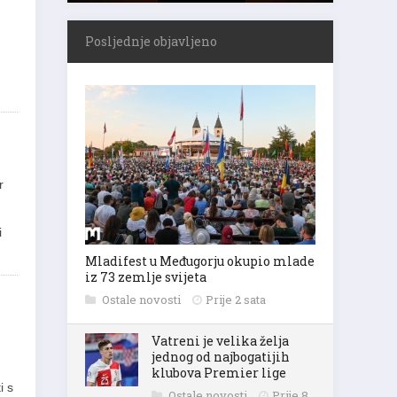
Posljednje objavljeno
r
i
Mladifest u Međugorju okupio mlade
iz 73 zemlje svijeta
Ostale novosti
Prije 2 sata
Vatreni je velika želja
jednog od najbogatijih
klubova Premier lige
i s
Ostale novosti
Prije 8