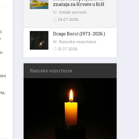
značaja za Hrvate u BiH
Ostale novosti
24.07.2026.
i
Drago Borić (1973.-2026.)
e
Ramske osmrtnice
31.07.2026.
no
Ramske osmrtnice
ini
ta,