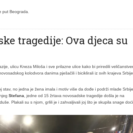
će put Beograda.
ke tragedije: Ova djeca su
zije, ulicu Kneza Miloša i sve prilazne ulice kako bi priredili veličanstve
vosadskog kolodvora danima pješačili i biciklirali iz svih krajeva Srbije
oj stav, no jedna je žena imala i motiv više da dođe i podrži mlade Srbij
šnjeg
Stefana
, jedne od 15 žrtava novosadske tragedije došla je na
uše. Plakali su s njom, grlili je i zahvaljivali joj što je skupila snage doći