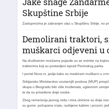
Jake snage Žandarmer
Skupštine Srbije
Zastupnicima je zabranjen ulaz u Skupštinu Srbije, no pr
Demolirani traktori, 
muškarci odjeveni u 
Na društvenim mrežama pojavile su se snimke na kojima 
traktorima koji su postavljeni ispred Pionirskog parka.
I portal Nova.rs. javlja kako su maskirani muškarci u crno
Srbijansko Ministarstvo unutarnjih poslova (MUP) priopći
skupa u Beogradu bilo više incidenata, uglavnom usmje
te da su privedene dvije osobe.
Zbog remećenja javnog reda i mira uhićene su dvije osob
su gume, počupana vrata, razbijene kabine i prozori, jeda