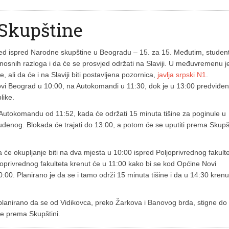
 Skupštine
vjed ispred Narodne skupštine u Beogradu – 15. za 15. Međutim, student
urnosnih razloga i da će se prosvjed održati na Slaviji. U međuvremenu j
, ali da će i na Slaviji biti postavljena pozornica,
javlja srpski N1
.
ovi Beograd u 10:00, na Autokomandi u 11:30, dok je u 13:00 predviđe
like.
ti Autokomandu od 11:52, kada će održati 15 minuta tišine za poginule u
denog. Blokada će trajati do 13:00, a potom će se uputiti prema Skupšt
a će okupljanje biti na dva mjesta u 10:00 ispred Poljoprivrednog fakulte
privrednog fakulteta krenut će u 11:00 kako bi se kod Općine Novi
:00. Planirano je da se i tamo održi 15 minuta tišine i da u 14:30 krenu
 planirano da se od Vidikovca, preko Žarkova i Banovog brda, stigne do
e prema Skupštini.