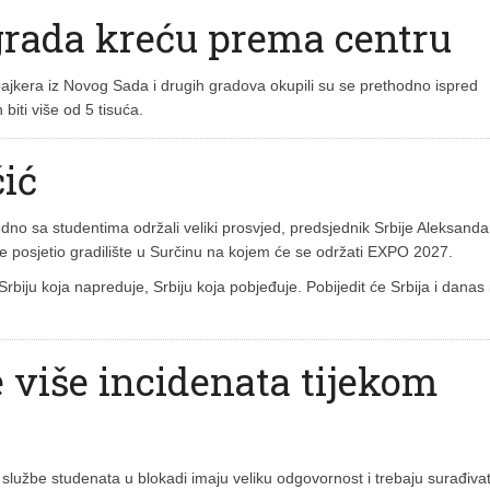
grada kreću prema centru
bajkera iz Novog Sada i drugih gradova okupili su se prethodno ispred
iti više od 5 tisuća.
čić
dno sa studentima održali veliki prosvjed, predsjednik Srbije Aleksanda
ć je posjetio gradilište u Surčinu na kojem će se održati EXPO 2027.
 Srbiju koja napreduje, Srbiju koja pobjeđuje. Pobijedit će Srbija i danas 
e više incidenata tijekom
lužbe studenata u blokadi imaju veliku odgovornost i trebaju surađivat