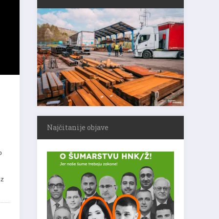
Najčitanije objave
o
oz