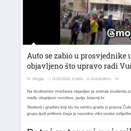
Auto se zabio u prosvjednike u
objavljeno što upravo radi Vu
Regija
15.03.2025. 11:46h
Uredništvo
Na društvenim mrežama objavljen je snimak incidenta iz
među okupljeno mnoštvo, javlja Jutarnji.hr
Studenti i građani koji idu ka centru grada iz pravca Čuk
grupu ljudi prilikom čega je navodno više osoba ozlijeđen