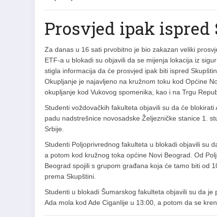
Prosvjed ipak ispred
Za danas u 16 sati prvobitno je bio zakazan veliki pros
ETF-a u blokadi su objavili da se mijenja lokacija iz sig
stigla informacija da će prosvjed ipak biti ispred Skupštine
Okupljanje je najavljeno na kružnom toku kod Općine N
okupljanje kod Vukovog spomenika, kao i na Trgu Repub
Studenti voždovačkih fakulteta objavili su da će blokira
padu nadstrešnice novosadske Željezničke stanice 1. stu
Srbije.
Studenti Poljoprivrednog fakulteta u blokadi objavili su d
a potom kod kružnog toka općine Novi Beograd. Od Poljo
Beograd spojili s grupom građana koja će tamo biti od 10
prema Skupštini.
Studenti u blokadi Šumarskog fakulteta objavili su da je
Ada mola kod Ade Ciganlije u 13:00, a potom da se kren