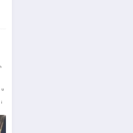
n
e u
 i