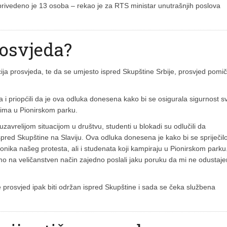
, privedeno je 13 osoba – rekao je za RTS ministar unutrašnjih poslova
rosvjeda?
acija prosvjeda, te da se umjesto ispred Skupštine Srbije, prosvjed pomi
i priopćili da je ova odluka donesena kako bi se osigurala sigurnost s
danima u Pionirskom parku.
zavrelijom situacijom u društvu, studenti u blokadi su odlučili da
red Skupštine na Slaviju. Ova odluka donesena je kako bi se spriječil
ionika našeg protesta, ali i studenata koji kampiraju u Pionirskom parku
mo na veličanstven način zajedno poslali jaku poruku da mi ne odustaj
će prosvjed ipak biti održan ispred Skupštine i sada se čeka službena