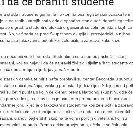
i da će braniti studente
jana stakla i izbušene gume na traktorima bez registarskih oznaka te mi
e je od ranih jutarnjih sati vladalo opsadno stanje uoči današnjeg velik
aju se u grad, a studenti u blokadi organizirali su četiri punkta s kojih će
test. No, već sada se pred Skupštinom okupljaju prosvjednici, a njihov
 nalaze takozvani studenti koji žele učiti, a zapravo, kako kažu
u da neće biti velikih nereda. Studentima su u pomoć priskočili i stariji
terani, koji su najavili da će napraviti živi zid i tijelima štititi studente o
ak pola milijuna ljudi, javlja naš reporter.
istarskih oznaka te miris nafte preplavili su centar Beograda u subotu
o stanje uoči današnjeg velikog protesta. Ljudi iz cijele Srbije još od pet
rali su četiri punkta s kojih će krenuti prema Narodnoj skupštini, gdje će
aju prosvjednici, a njihov bijes je usmjeren prema onima u Pionirskom
darmerijom. Riječ je o takozvanim studentima koji žele učiti, a zapravo
e reći kako će se situacija razviti, ali svi se nadaju da neće biti velikih
ađani, članovi bajkerskih skupina te vojni i policijski veterani, koji su
nte od eventualnih napada. Prema nekim procjenama, očekuje se čak pola