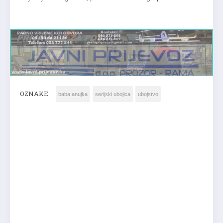
OZNAKE
baba anujka
serijski ubojica
ubojstvo