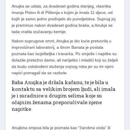
Anujka se udala, za dvadeset godina starijeg, vlasnika
imanja Pistov ili di Pištonja s kojim je imala 11 djece, od
kojih je samo jedno preživjelo do punoljetstva. Suprug joj
je preminuo nakon dvadeset godina braka, a Anukja se
tada vratila izučavanju kemije.
Nakon suprugove smrti, Anujka je dio kuće pretvorila u
improvizirani laboratorij, a širom Banata je postala
poznata kao iscjeliteljka i travarka. Po smješe i napitke su
dolazile pretežno dame, ali nerijetko i mladići koji su željeli
da budu oslobođeni služenja vojnog roka jer su im njeni
napici pomagali da se razbole.
Baba Anujka je držala kafanu, te je bila u
kontaktu sa velikim brojem ljudi, ali imala
je i suradnice u drugim selima koje su
očajnim ženama preporučivale njene
napitke
Anujkina smjesa bila je poznata kao “čarobna voda” ili