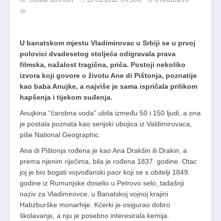
U banatskom mjestu Vladimirovac u Srbiji se u prvoj
polovici dvadesetog stoljeća odigravala prava
filmska, nažalost tragična, priča. Postoji nekoliko
izvora koji govore o životu Ane di Pištonja, poznatije
kao baba Anujke, a najviše je sama ispričala prilikom
hapšenja i tijekom suđenja.
Anujkina “čarobna voda” ubila između 50 i 150 ljudi, a ona
je postala poznata kao serijski ubojica iz Valdimirovaca,
piše National Geographic.
Ana di Pištonja rođena je kao Ana Drakšin ili Drakin, a
prema njenim riječima, bila je rođena 1837. godine. Otac
joj je bio bogati vojvođanski paor koji se s obitelji 1849.
godine iz Rumunjske doselio u Petrovo selo, tadašnji
naziv za Vladimirovce, u Banatskoj vojnoj krajini
Habzburške monarhije. Kćerki je osigurao dobro
školavanje, a nju je posebno interesirala kemija.