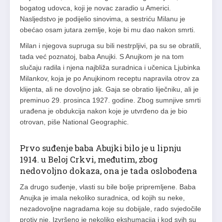
bogatog udovca, koji je novac zaradio u Americi.
Nasljedstvo je podijelio sinovima, a sestriću Milanu je
obećao osam jutara zemlje, koje bi mu dao nakon smrti.
Milan i njegova supruga su bili nestrpljivi, pa su se obratili,
tada već poznatoj, baba Anujki. S Anujkom je na tom
slučaju radila i njena najbliža suradnica i učenica Ljubinka
Milankov, koja je po Anujkinom receptu napravila otrov za
klijenta, ali ne dovoljno jak. Gaja se obratio liječniku, ali je
preminuo 29. prosinca 1927. godine. Zbog sumnjive smrti
urađena je obdukcija nakon koje je utvrđeno da je bio
otrovan, piše National Geographic.
Prvo suđenje baba Abujki bilo je u lipnju
1914. u Beloj Crkvi, međutim, zbog
nedovoljno dokaza, ona je tada oslobođena
Za drugo suđenje, vlasti su bile bolje pripremljene. Baba
Anujka je imala nekoliko suradnica, od kojih su neke,
nezadovoljne nagradama koje su dobijale, rado svjedočile
protiv nje. Izvršeno je nekoliko ekshumacija i kod svih su