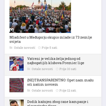
Mladifest u Međugorju okupio mlade iz 73 zemlje
svijeta
Ostale novosti
Prije 5 sati
Vatreni je velika želja jednog od
najbogatijih klubova Premier lige
Ostale novosti
Prije 10 sati
(NE)TRANSPARENTNO: Opet nam mažu
oči našim novcem
Ostale novosti
Prije 12 sati
Dodik kažnjen zbog rane kampanje i
zloupotrebe djece