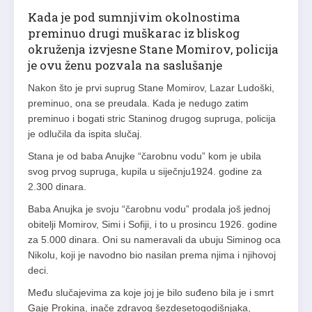
Kada je pod sumnjivim okolnostima
preminuo drugi muškarac iz bliskog
okruženja izvjesne Stane Momirov, policija
je ovu ženu pozvala na saslušanje
Nakon što je prvi suprug Stane Momirov, Lazar Ludoški,
preminuo, ona se preudala. Kada je nedugo zatim
preminuo i bogati stric Staninog drugog supruga, policija
je odlučila da ispita slučaj.
Stana je od baba Anujke “čarobnu vodu” kom je ubila
svog prvog supruga, kupila u siječnju1924. godine za
2.300 dinara.
Baba Anujka je svoju “čarobnu vodu” prodala još jednoj
obitelji Momirov, Simi i Sofiji, i to u prosincu 1926. godine
za 5.000 dinara. Oni su nameravali da ubuju Siminog oca
Nikolu, koji je navodno bio nasilan prema njima i njihovoj
deci.
Među slučajevima za koje joj je bilo suđeno bila je i smrt
Gaje Prokina, inače zdravog šezdesetogodišnjaka,