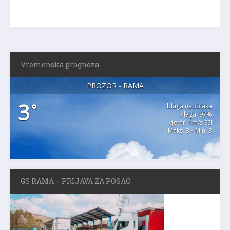
Vremenska prognoza
PROZOR - RAMA
3
°
blaga naoblaka
vlaga: 97%
vjetar: 1m/s SSI
Maks. 3 • Min. 3
GS RAMA – PRIJAVA ZA POSAO