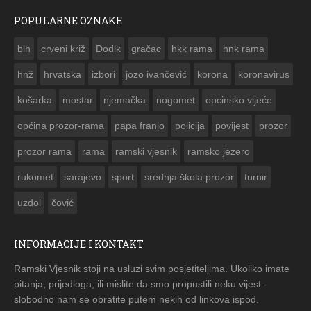
POPULARNE OZNAKE
FO
bih
crveni križ
Dodik
gračac
hkk rama
hnk rama


hnž
hrvatska
izbori
jozo ivančević
korona
koronavirus
košarka
mostar
njemačka
nogomet
opcinsko vijeće
općina prozor-rama
papa franjo
policija
povijest
prozor
prozor rama
rama
ramski vjesnik
ramsko jezero
rukomet
sarajevo
sport
srednja škola prozor
turnir
uzdol
čović
INFORMACIJE I KONTAKT
Ramski Vjesnik stoji na usluzi svim posjetiteljima. Ukoliko imate
pitanja, prijedloga, ili mislite da smo propustili neku vijest -
slobodno nam se obratite putem nekih od linkova ispod.