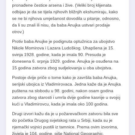
pronađene čestice arsena i žive. (Veliki broj klijenata
odbijao je da se tijela njihovih bližnjih ekshumiraju, kako
se ne bi njihova umješanost dovodila u pitanje, odnosno,
da li su znali ili nisu, da baba Anujka ustvari prodaje
otrov.)
Protiv baba Anujke je podignuta optužnica za ubojstvo
Nikole Momirova i Lazara Ludoškog. Uhapšena je 15.
svinja 1928. godine, kada je imala 90. Presuda je
donesena 6. srpnja 1929. godine. Anujka je osuđena na
15 godina zatvora zbog sudjelovanja u oba ubojstva.
Postoje dvije priče o tome kako je završila baba Anujka,
serijski ubojica iz Vladimirovaca. Jedna kaže da je Anujka
puštena na slobodu u 98. godini, nakon osam godina
zatvora zbog starosti i umrla dvije godine kasnije u svojoj
kući u Vladimirovcu, kada je imala oko 100 godina.
Drugi izvori kažu da je u požarevačkom zatvoru bila sve
do početka Drugog svjetskog rata u Srbiji, kada su je
njemački vojnici pustili iz tamnice. Prema ovim izvorima,
živjela je 104. godine, piše National Geographic.