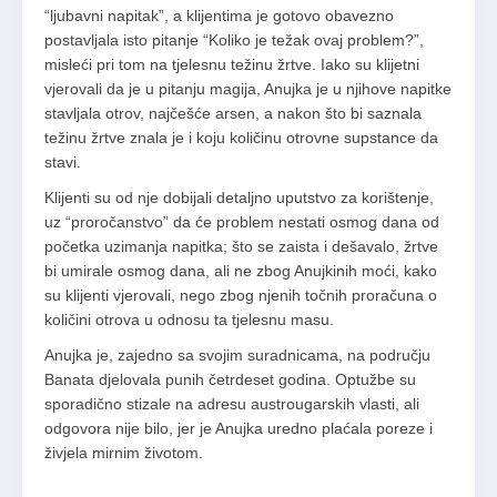
“ljubavni napitak”, a klijentima je gotovo obavezno
postavljala isto pitanje “Koliko je težak ovaj problem?”,
misleći pri tom na tjelesnu težinu žrtve. Iako su klijetni
vjerovali da je u pitanju magija, Anujka je u njihove napitke
stavljala otrov, najčešće arsen, a nakon što bi saznala
težinu žrtve znala je i koju količinu otrovne supstance da
stavi.
Klijenti su od nje dobijali detaljno uputstvo za korištenje,
uz “proročanstvo” da će problem nestati osmog dana od
početka uzimanja napitka; što se zaista i dešavalo, žrtve
bi umirale osmog dana, ali ne zbog Anujkinih moći, kako
su klijenti vjerovali, nego zbog njenih točnih proračuna o
količini otrova u odnosu ta tjelesnu masu.
Anujka je, zajedno sa svojim suradnicama, na području
Banata djelovala punih četrdeset godina. Optužbe su
sporadično stizale na adresu austrougarskih vlasti, ali
odgovora nije bilo, jer je Anujka uredno plaćala poreze i
živjela mirnim životom.