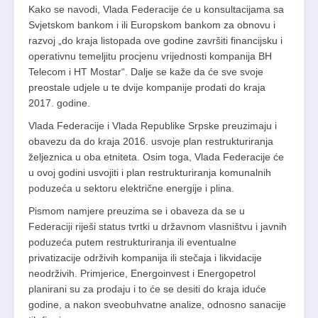
Kako se navodi, Vlada Federacije će u konsultacijama sa
Svjetskom bankom i ili Europskom bankom za obnovu i
razvoj „do kraja listopada ove godine završiti financijsku i
operativnu temeljitu procjenu vrijednosti kompanija BH
Telecom i HT Mostar“. Dalje se kaže da će sve svoje
preostale udjele u te dvije kompanije prodati do kraja
2017. godine.
Vlada Federacije i Vlada Republike Srpske preuzimaju i
obavezu da do kraja 2016. usvoje plan restrukturiranja
željeznica u oba etniteta. Osim toga, Vlada Federacije će
u ovoj godini usvojiti i plan restrukturiranja komunalnih
poduzeća u sektoru električne energije i plina.
Pismom namjere preuzima se i obaveza da se u
Federaciji riješi status tvrtki u državnom vlasništvu i javnih
poduzeća putem restrukturiranja ili eventualne
privatizacije održivih kompanija ili stečaja i likvidacije
neodrživih. Primjerice, Energoinvest i Energopetrol
planirani su za prodaju i to će se desiti do kraja iduće
godine, a nakon sveobuhvatne analize, odnosno sanacije