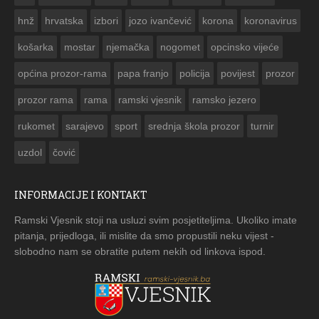


hnž
hrvatska
izbori
jozo ivančević
korona
koronavirus
košarka
mostar
njemačka
nogomet
opcinsko vijeće
općina prozor-rama
papa franjo
policija
povijest
prozor
prozor rama
rama
ramski vjesnik
ramsko jezero
rukomet
sarajevo
sport
srednja škola prozor
turnir
uzdol
čović
INFORMACIJE I KONTAKT
Ramski Vjesnik stoji na usluzi svim posjetiteljima. Ukoliko imate
pitanja, prijedloga, ili mislite da smo propustili neku vijest -
slobodno nam se obratite putem nekih od linkova ispod.