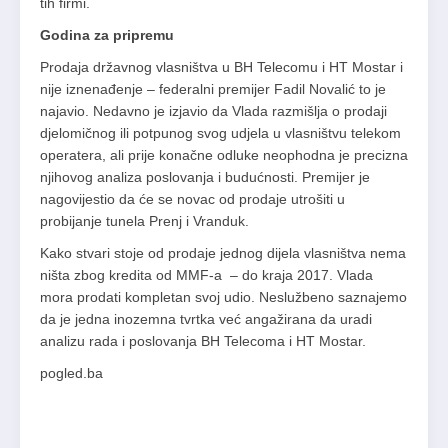
tih firmi.
Godina za pripremu
Prodaja državnog vlasništva u BH Telecomu i HT Mostar i
nije iznenađenje – federalni premijer Fadil Novalić to je
najavio. Nedavno je izjavio da Vlada razmišlja o prodaji
djelomičnog ili potpunog svog udjela u vlasništvu telekom
operatera, ali prije konačne odluke neophodna je precizna
njihovog analiza poslovanja i budućnosti. Premijer je
nagovijestio da će se novac od prodaje utrošiti u
probijanje tunela Prenj i Vranduk.
Kako stvari stoje od prodaje jednog dijela vlasništva nema
ništa zbog kredita od MMF-a – do kraja 2017. Vlada
mora prodati kompletan svoj udio. Neslužbeno saznajemo
da je jedna inozemna tvrtka već angažirana da uradi
analizu rada i poslovanja BH Telecoma i HT Mostar.
pogled.ba