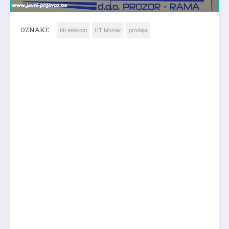
OZNAKE
bh telekom
HT Mostar
prodaja