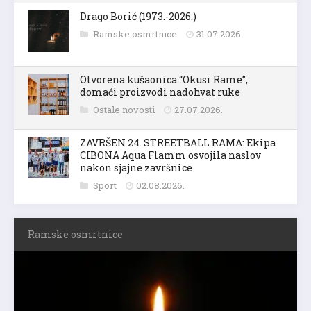
Drago Borić (1973.-2026.)
Ramske osmrtnice
31.07.2026.
Otvorena kušaonica “Okusi Rame”,
domaći proizvodi nadohvat ruke
Ostale novosti
27.07.2026.
ZAVRŠEN 24. STREETBALL RAMA: Ekipa
CIBONA Aqua Flamm osvojila naslov
nakon sjajne završnice
Sport
02.08.2026.
Ramske osmrtnice