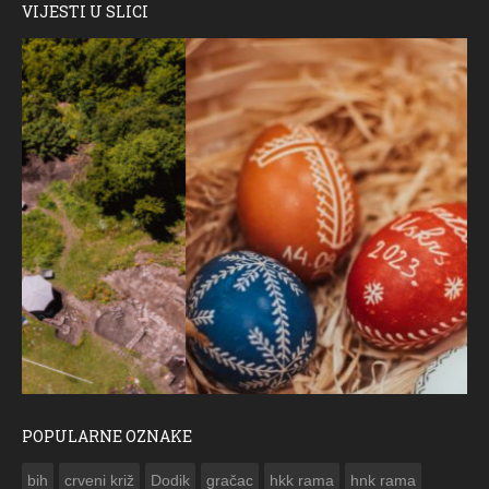
VIJESTI U SLICI
POPULARNE OZNAKE
ČESTITKA RAMSKOG VJESNIKA ZA USKRS 2023. GODINE
bih
crveni križ
Dodik
gračac
hkk rama
hnk rama