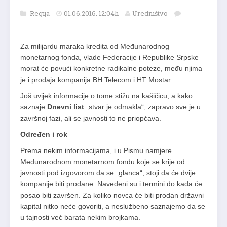
Regija
01.06.2016. 12:04h
Uredništvo
Za milijardu maraka kredita od Međunarodnog
monetarnog fonda, vlade Federacije i Republike Srpske
morat će povući konkretne radikalne poteze, među njima
je i prodaja kompanija BH Telecom i HT Mostar.
Još uvijek informacije o tome stižu na kašičicu, a kako
saznaje
Dnevni list
„stvar je odmakla“, zapravo sve je u
završnoj fazi, ali se javnosti to ne priopćava.
Određen i rok
Prema nekim informacijama, i u Pismu namjere
Međunarodnom monetarnom fondu koje se krije od
javnosti pod izgovorom da se „glanca“, stoji da će dvije
kompanije biti prodane. Navedeni su i termini do kada će
posao biti završen. Za koliko novca će biti prodan državni
kapital nitko neće govoriti, a neslužbeno saznajemo da se
u tajnosti već barata nekim brojkama.