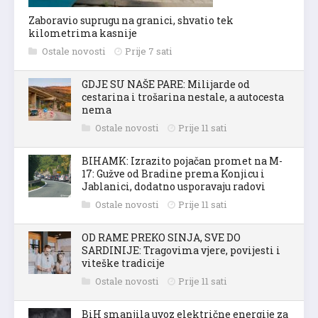
Zaboravio suprugu na granici, shvatio tek
kilometrima kasnije
Ostale novosti
Prije 7 sati
GDJE SU NAŠE PARE: Milijarde od
cestarina i trošarina nestale, a autocesta
nema
Ostale novosti
Prije 11 sati
BIHAMK: Izrazito pojačan promet na M-
17: Gužve od Bradine prema Konjicu i
Jablanici, dodatno usporavaju radovi
Ostale novosti
Prije 11 sati
OD RAME PREKO SINJA, SVE DO
SARDINIJE: Tragovima vjere, povijesti i
viteške tradicije
Ostale novosti
Prije 11 sati
BiH smanjila uvoz električne energije za