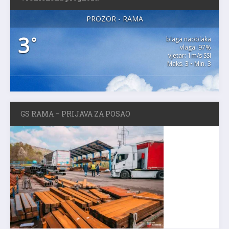
PROZOR - RAMA
3
°
blaga naoblaka
vlaga: 97%
vjetar: 1m/s SSI
Maks. 3 • Min. 3
GS RAMA – PRIJAVA ZA POSAO