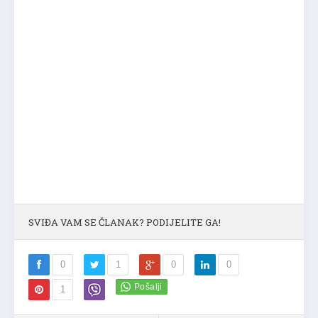
SVIĐA VAM SE ČLANAK? PODIJELITE GA!
0
1
0
0
1