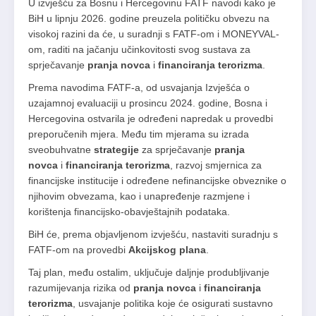
U izvješću za Bosnu i Hercegovinu FATF navodi kako je
BiH u lipnju 2026. godine preuzela političku obvezu na
visokoj razini da će, u suradnji s FATF-om i MONEYVAL-
om, raditi na jačanju učinkovitosti svog sustava za
sprječavanje
pranja novca
i
financiranja terorizma
.
Prema navodima FATF-a, od usvajanja Izvješća o
uzajamnoj evaluaciji u prosincu 2024. godine, Bosna i
Hercegovina ostvarila je određeni napredak u provedbi
preporučenih mjera. Među tim mjerama su izrada
sveobuhvatne
strategije
za sprječavanje
pranja
novca
i
financiranja terorizma
, razvoj smjernica za
financijske institucije i određene nefinancijske obveznike o
njihovim obvezama, kao i unapređenje razmjene i
korištenja financijsko-obavještajnih podataka.
BiH će, prema objavljenom izvješću, nastaviti suradnju s
FATF-om na provedbi
Akcijskog plana
.
Taj plan, među ostalim, uključuje daljnje produbljivanje
razumijevanja rizika od
pranja novca
i
financiranja
terorizma
, usvajanje politika koje će osigurati sustavno