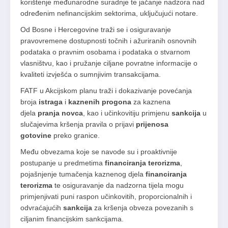
korištenje međunarodne suradnje te jačanje nadzora nad
određenim nefinancijskim sektorima, uključujući notare.
Od Bosne i Hercegovine traži se i osiguravanje
pravovremene dostupnosti točnih i ažuriranih osnovnih
podataka o pravnim osobama i podataka o stvarnom
vlasništvu, kao i pružanje ciljane povratne informacije o
kvaliteti izvješća o sumnjivim transakcijama.
FATF u Akcijskom planu traži i dokazivanje povećanja
broja
istraga
i
kaznenih progona
za kaznena
djela
pranja novca
, kao i učinkovitiju primjenu
sankcija
u
slučajevima kršenja pravila o prijavi
prijenosa
gotovine
preko granice.
Među obvezama koje se navode su i proaktivnije
postupanje u predmetima
financiranja terorizma
,
pojašnjenje tumačenja kaznenog djela
financiranja
terorizma
te osiguravanje da nadzorna tijela mogu
primjenjivati puni raspon učinkovitih, proporcionalnih i
odvraćajućih
sankcija
za kršenja obveza povezanih s
ciljanim financijskim sankcijama.