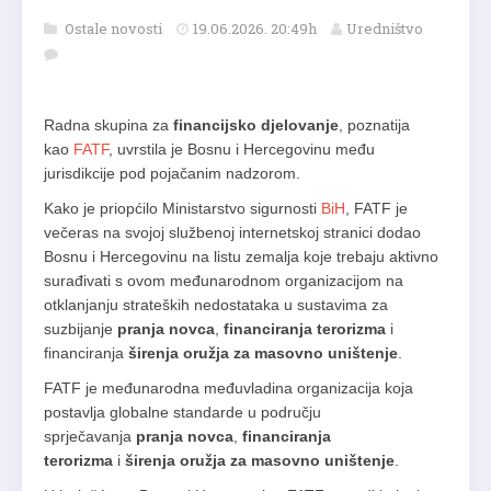
Ostale novosti
19.06.2026. 20:49h
Uredništvo
Radna skupina za
financijsko djelovanje
, poznatija
kao
FATF
, uvrstila je Bosnu i Hercegovinu među
jurisdikcije pod pojačanim nadzorom.
Kako je priopćilo Ministarstvo sigurnosti
BiH
, FATF je
večeras na svojoj službenoj internetskoj stranici dodao
Bosnu i Hercegovinu na listu zemalja koje trebaju aktivno
surađivati s ovom međunarodnom organizacijom na
otklanjanju strateških nedostataka u sustavima za
suzbijanje
pranja novca
,
financiranja terorizma
i
financiranja
širenja oružja za masovno uništenje
.
FATF je međunarodna međuvladina organizacija koja
postavlja globalne standarde u području
sprječavanja
pranja novca
,
financiranja
terorizma
i
širenja oružja za masovno uništenje
.