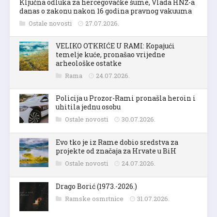
Ključna odluka za hercegovačke šume, Vlada HNŽ-a
danas o zakonu nakon 16 godina pravnog vakuuma
Ostale novosti
27.07.2026.
VELIKO OTKRIĆE U RAMI: Kopajući
temelje kuće, pronašao vrijedne
arheološke ostatke
Rama
24.07.2026.
Policija u Prozor-Rami pronašla heroin i
uhitila jednu osobu
Ostale novosti
30.07.2026.
Evo tko je iz Rame dobio sredstva za
projekte od značaja za Hrvate u BiH
Ostale novosti
24.07.2026.
Drago Borić (1973.-2026.)
Ramske osmrtnice
31.07.2026.