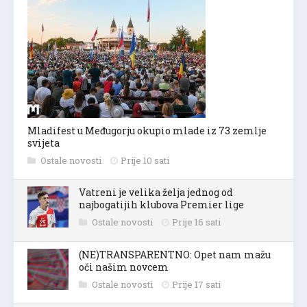
Mladifest u Međugorju okupio mlade iz 73 zemlje
svijeta
Ostale novosti
Prije 10 sati
Vatreni je velika želja jednog od
najbogatijih klubova Premier lige
Ostale novosti
Prije 16 sati
(NE)TRANSPARENTNO: Opet nam mažu
oči našim novcem
Ostale novosti
Prije 17 sati