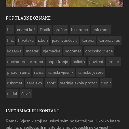
POPULARNE OZNAKE
ČESTITKA RAMSKOG VJESNIKA ZA USKRS 2023. GODINE
bih
crveni križ
Dodik
gračac
hkk rama
hnk rama


hnž
hrvatska
izbori
jozo ivančević
korona
koronavirus
košarka
mostar
njemačka
nogomet
opcinsko vijeće
općina prozor-rama
papa franjo
policija
povijest
prozor
prozor rama
rama
ramski vjesnik
ramsko jezero
rukomet
sarajevo
sport
srednja škola prozor
turnir
uzdol
čović
INFORMACIJE I KONTAKT
Ramski Vjesnik stoji na usluzi svim posjetiteljima. Ukoliko imate
pitanja, prijedloga, ili mislite da smo propustili neku vijest -