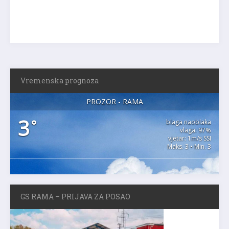
Vremenska prognoza
PROZOR - RAMA
3
°
blaga naoblaka
vlaga: 97%
vjetar: 1m/s SSI
Maks. 3 • Min. 3
GS RAMA – PRIJAVA ZA POSAO