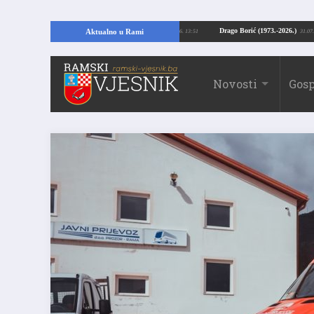
 Kopajući temelje kuće, pronašao vrijedne arheološke ostatke
Drago Borić (1
Aktualno u Rami
24.07.2026. 13:51
Novosti
Gosp