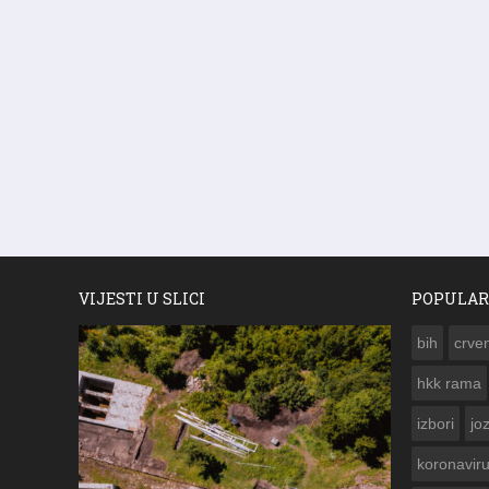
VIJESTI U SLICI
POPULAR
bih
crven
hkk rama
izbori
jo
koronavir