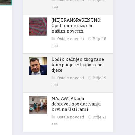
sati
(NE)TRANSPARENTNO:
Opet nam mažu oči
našim novcem
Ostale novosti
Prije 18
sati
Dodik kažnjen zbog rane
kampanje i zloupotrebe
djece
Ostale novosti
Prije 19
sati
NAJAVA: Akcija
dobrovoljnog darivanja
krvi na Ustirami
Ostale novosti
Prije 21
sat