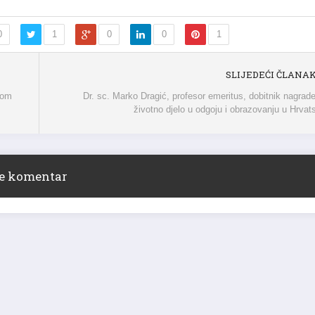
0
1
0
0
1
SLIJEDEĆI ČLANA
rom
Dr. sc. Marko Dragić, profesor emeritus, dobitnik nagrad
životno djelo u odgoju i obrazovanju u Hrvat
ite komentar