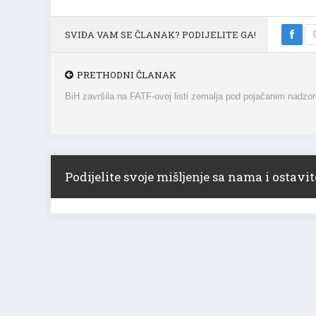
SVIĐA VAM SE ČLANAK? PODIJELITE GA!
PRETHODNI ČLANAK
BiH završila na FATF-ovoj listi zemalja pod pojačanim nadzo
Podijelite svoje mišljenje sa nama i ostav