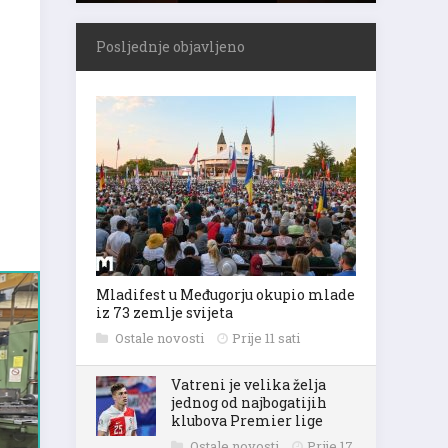
Posljednje objavljeno
Mladifest u Međugorju okupio mlade
iz 73 zemlje svijeta
Ostale novosti
Prije 11 sati
Vatreni je velika želja
jednog od najbogatijih
klubova Premier lige
Ostale novosti
Prije 17