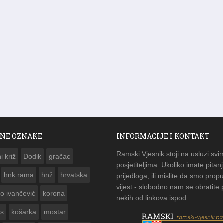
NE OZNAKE
INFORMACIJE I KONTAKT
Ramski Vjesnik stoji na usluzi svi
i križ
Dodik
gračac
posjetiteljima. Ukoliko imate pitanj
hnk rama
hnž
hrvatska
prijedloga, ili mislite da smo propu
vijest - slobodno nam se obratite
zo ivančević
korona
nekih od linkova ispod.
us
košarka
mostar