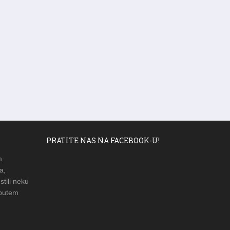
PRATITE NAS NA FACEBOOK-U!
m
a,
stili neku
 putem