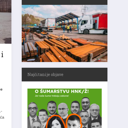
i
Najčitanije objave
je
1-
aća