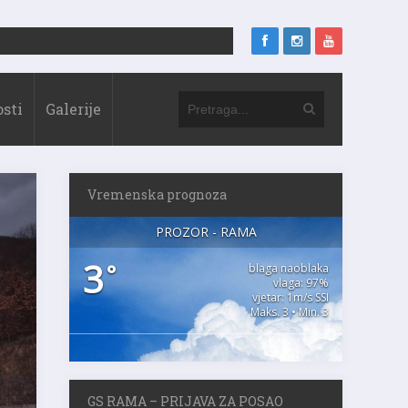
sti
Galerije
Vremenska prognoza
PROZOR - RAMA
3
°
blaga naoblaka
vlaga: 97%
vjetar: 1m/s SSI
Maks. 3 • Min. 3
GS RAMA – PRIJAVA ZA POSAO