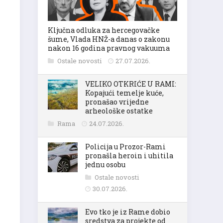
Ključna odluka za hercegovačke
šume, Vlada HNŽ-a danas o zakonu
nakon 16 godina pravnog vakuuma
Ostale novosti
27.07.2026.
VELIKO OTKRIĆE U RAMI:
Kopajući temelje kuće,
pronašao vrijedne
arheološke ostatke
Rama
24.07.2026.
Policija u Prozor-Rami
pronašla heroin i uhitila
jednu osobu
Ostale novosti
30.07.2026.
Evo tko je iz Rame dobio
sredstva za projekte od