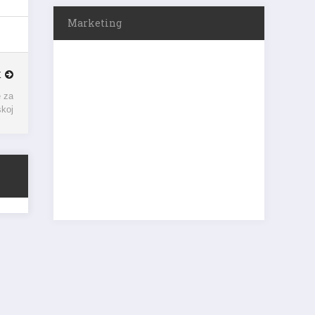
Marketing
K
e za
skoj