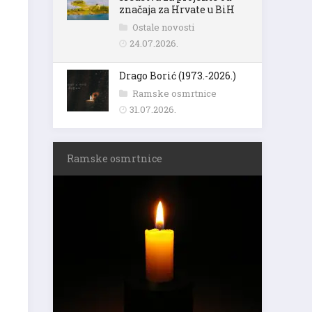
značaja za Hrvate u BiH
Ostale novosti
24.07.2026.
Drago Borić (1973.-2026.)
Ramske osmrtnice
31.07.2026.
Ramske osmrtnice