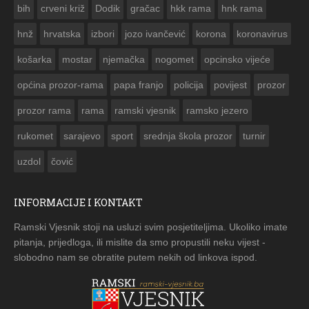
bih
crveni križ
Dodik
gračac
hkk rama
hnk rama


hnž
hrvatska
izbori
jozo ivančević
korona
koronavirus
košarka
mostar
njemačka
nogomet
opcinsko vijeće
općina prozor-rama
papa franjo
policija
povijest
prozor
prozor rama
rama
ramski vjesnik
ramsko jezero
rukomet
sarajevo
sport
srednja škola prozor
turnir
uzdol
čović
INFORMACIJE I KONTAKT
Ramski Vjesnik stoji na usluzi svim posjetiteljima. Ukoliko imate
pitanja, prijedloga, ili mislite da smo propustili neku vijest -
slobodno nam se obratite putem nekih od linkova ispod.