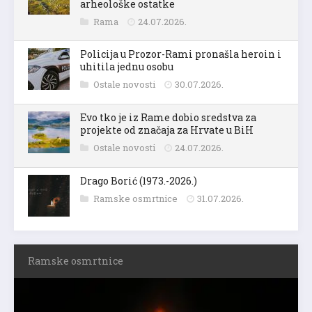
arheološke ostatke
Rama
24.07.2026.
Policija u Prozor-Rami pronašla heroin i
uhitila jednu osobu
Ostale novosti
30.07.2026.
Evo tko je iz Rame dobio sredstva za
projekte od značaja za Hrvate u BiH
Ostale novosti
24.07.2026.
Drago Borić (1973.-2026.)
Ramske osmrtnice
31.07.2026.
Ramske osmrtnice