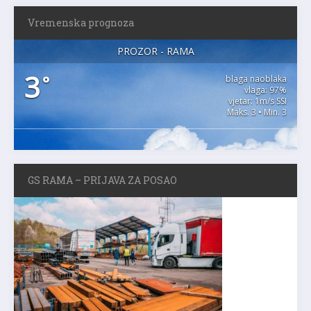
Vremenska prognoza
PROZOR - RAMA
3
°
blaga naoblaka
vlaga: 97%
vjetar: 1m/s SSI
Maks. 3 • Min. 3
GS RAMA – PRIJAVA ZA POSAO