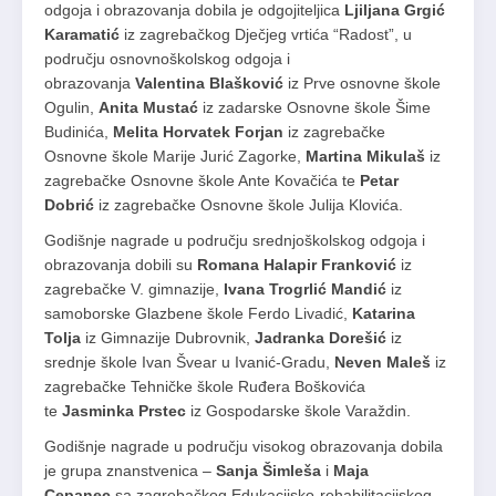
odgoja i obrazovanja dobila je odgojiteljica
Ljiljana Grgić
Karamatić
iz zagrebačkog Dječjeg vrtića “Radost”, u
području osnovnoškolskog odgoja i
obrazovanja
Valentina Blašković
iz Prve osnovne škole
Ogulin,
Anita Mustać
iz zadarske Osnovne škole Šime
Budinića,
Melita Horvatek Forjan
iz zagrebačke
Osnovne škole Marije Jurić Zagorke,
Martina Mikulaš
iz
zagrebačke Osnovne škole Ante Kovačića te
Petar
Dobrić
iz zagrebačke Osnovne škole Julija Klovića.
Godišnje nagrade u području srednjoškolskog odgoja i
obrazovanja dobili su
Romana Halapir Franković
iz
zagrebačke V. gimnazije,
Ivana Trogrlić Mandić
iz
samoborske Glazbene škole Ferdo Livadić,
Katarina
Tolja
iz Gimnazije Dubrovnik,
Jadranka Dorešić
iz
srednje škole Ivan Švear u Ivanić-Gradu,
Neven Maleš
iz
zagrebačke Tehničke škole Ruđera Boškovića
te
Jasminka Prstec
iz Gospodarske škole Varaždin.
Godišnje nagrade u području visokog obrazovanja dobila
je grupa znanstvenica –
Sanja Šimleša
i
Maja
Cepanec
sa zagrebačkog Edukacijsko-rehabilitacijskog