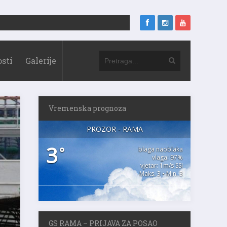
sti
Galerije
Vremenska prognoza
PROZOR - RAMA
3
°
blaga naoblaka
vlaga: 97%
vjetar: 1m/s SSI
Maks. 3 • Min. 3
GS RAMA – PRIJAVA ZA POSAO