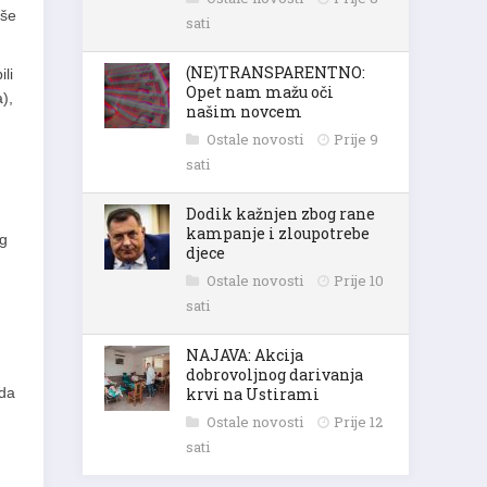
vše
sati
(NE)TRANSPARENTNO:
li
Opet nam mažu oči
),
našim novcem
Ostale novosti
Prije 9
sati
Dodik kažnjen zbog rane
kampanje i zloupotrebe
og
djece
Ostale novosti
Prije 10
sati
NAJAVA: Akcija
dobrovoljnog darivanja
ada
krvi na Ustirami
Ostale novosti
Prije 12
sati