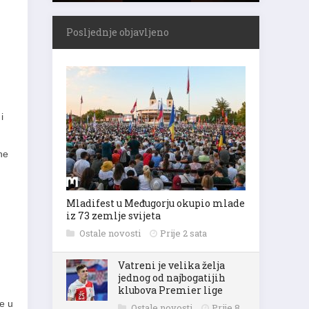
Posljednje objavljeno
i
ne
Mladifest u Međugorju okupio mlade
iz 73 zemlje svijeta
Ostale novosti
Prije 2 sata
Vatreni je velika želja
jednog od najbogatijih
klubova Premier lige
je u
Ostale novosti
Prije 8