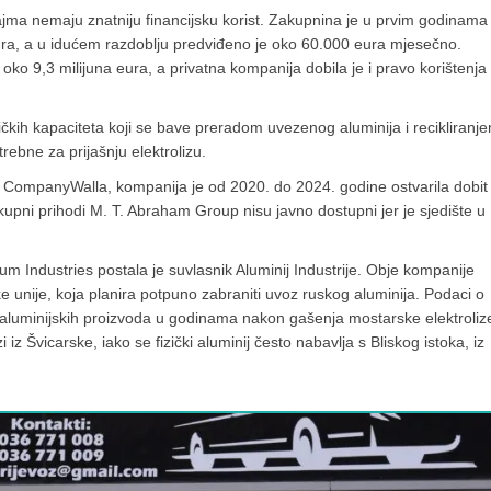
jma nemaju znatniju financijsku korist. Zakupnina je u prvim godinama
ra, a u idućem razdoblju predviđeno je oko 60.000 eura mjesečno.
ko 9,3 milijuna eura, a privatna kompanija dobila je i pravo korištenja
ičkih kapaciteta koji se bave preradom uvezenog aluminija i recikliranj
rebne za prijašnju elektrolizu.
 CompanyWalla, kompanija je od 2020. do 2024. godine ostvarila dobit
kupni prihodi M. T. Abraham Group nisu javno dostupni jer je sjedište u
m Industries postala je suvlasnik Aluminij Industrije. Obje kompanije
ske unije, koja planira potpuno zabraniti uvoz ruskog aluminija. Podaci o
 aluminijskih proizvoda u godinama nakon gašenja mostarske elektroliz
i iz Švicarske, iako se fizički aluminij često nabavlja s Bliskog istoka, iz