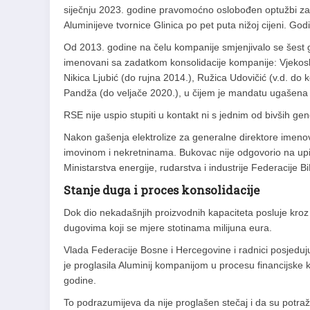
siječnju 2023. godine pravomoćno oslobođen optužbi za
Aluminijeve tvornice Glinica po pet puta nižoj cijeni. Go
Od 2013. godine na čelu kompanije smjenjivalo se šest ge
imenovani sa zadatkom konsolidacije kompanije: Vjekosl
Nikica Ljubić (do rujna 2014.), Ružica Udovičić (v.d. do
Pandža (do veljače 2020.), u čijem je mandatu ugašena e
RSE nije uspio stupiti u kontakt ni s jednim od bivših gen
Nakon gašenja elektrolize za generalne direktore imenov
imovinom i nekretninama. Bukovac nije odgovorio na upit
Ministarstva energije, rudarstva i industrije Federacije Bi
Stanje duga i proces konsolidacije
Dok dio nekadašnjih proizvodnih kapaciteta posluje kroz 
dugovima koji se mjere stotinama milijuna eura.
Vlada Federacije Bosne i Hercegovine i radnici posjeduj
je proglasila Aluminij kompanijom u procesu financijske 
godine.
To podrazumijeva da nije proglašen stečaj i da su potra