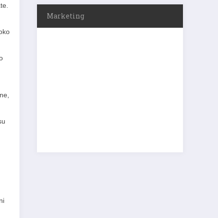
te.
Marketing
(oko
o
ne,
su
ni