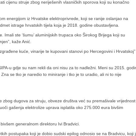
ti cijenu struje zbog neriješenih vlasničkih sporova koji su konačno
om energijom iz Hrvatske elektroprivrede, koji se ranije oslanjao na
et istrage hrvatskih tijela koja je 2018. godine obustavljena.
 Imali ste ‘šumu’ aluminijskih trupaca oko Širokog Brijega koji su
žnjen”, kaže Anić.
zgrađene kuće, vinarije te kupovani stanovi po Hercegovini i Hrvatskoj” 
 SIPA-u gdje su nam rekli da oni nisu za to nadležni. Meni su 2015. godi
na se tko je naredio to miniranje i tko je to uradio, ali ni to nije
e zbog dugova za struju, obveze društva već su premašivale vrijednost
an uoči gašenja elektrolize uprava isplatila oko 275.000 eura bivšim
 bivšem generalnom direktoru Ivi Bradvici.
etkih postupaka koji je dobio sudski epilog odnosio se na Bradvicu, koji 