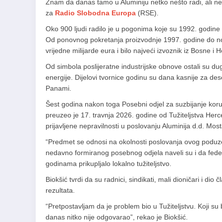
Znam da danas tamo u Aluminiju netko nešto radi, ali ne
za
Radio Slobodna Europa
(RSE).
Oko 900 ljudi radilo je u pogonima koje su 1992. godine
Od ponovnog pokretanja proizvodnje 1997. godine do no
vrijedne milijarde eura i bilo najveći izvoznik iz Bosne i 
Od simbola poslijeratne industrijske obnove ostali su d
energije. Dijelovi tvornice godinu su dana kasnije za des
Panami.
Šest godina nakon toga Posebni odjel za suzbijanje koru
preuzeo je 17. travnja 2026. godine od Tužiteljstva He
prijavljene nepravilnosti u poslovanju Aluminija d.d. Most
“Predmet se odnosi na okolnosti poslovanja ovog poduze
nedavno formiranog posebnog odjela naveli su i da federal
godinama prikupljalo lokalno tužiteljstvo.
Biokšić tvrdi da su radnici, sindikati, mali dioničari i 
rezultata.
“Pretpostavljam da je problem bio u Tužiteljstvu. Koji su b
danas nitko nije odgovarao”, rekao je Biokšić.