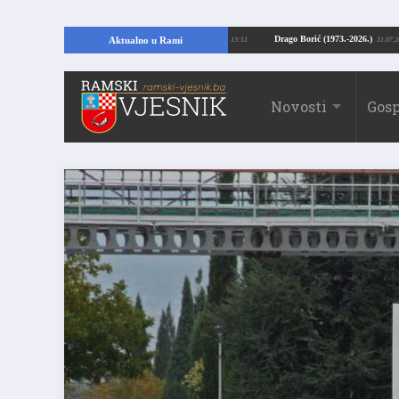
pajući temelje kuće, pronašao vrijedne arheološke ostatke
Drago Borić (1973
Aktualno u Rami
24.07.2026. 13:51
Novosti
Gosp