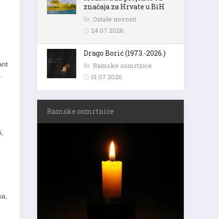
značaja za Hrvate u BiH
Ostale novosti
24.07.2026.
Drago Borić (1973.-2026.)
ant
Ramske osmrtnice
.
31.07.2026.
Ramske osmrtnice
i,
ka,