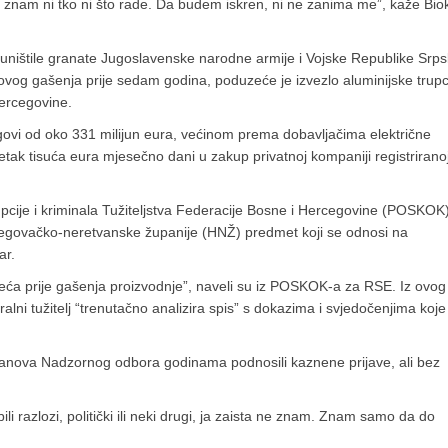
 znam ni tko ni što rade. Da budem iskren, ni ne zanima me”, kaže Bio
 uništile granate Jugoslavenske narodne armije i Vojske Republike Srps
vog gašenja prije sedam godina, poduzeće je izvezlo aluminijske trup
Hercegovine.
ugovi od oko 331 milijun eura, većinom prema dobavljačima električne
etak tisuća eura mjesečno dani u zakup privatnoj kompaniji registrirano
pcije i kriminala Tužiteljstva Federacije Bosne i Hercegovine (POSKOK
rcegovačko-neretvanske županije (HNŽ) predmet koji se odnosi na
ar.
ća prije gašenja proizvodnje”, naveli su iz POSKOK-a za RSE. Iz ovog
ni tužitelj “trenutačno analizira spis” s dokazima i svjedočenjima koje
dio članova Nadzornog odbora godinama podnosili kaznene prijave, ali bez
ili razlozi, politički ili neki drugi, ja zaista ne znam. Znam samo da do