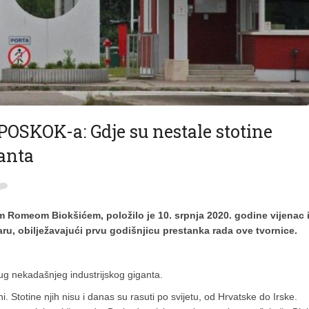
KOK-a: Gdje su nestale stotine
anta
 Romeom Biokšićem, položilo je 10. srpnja 2020. godine vijenac 
u, obilježavajući prvu godišnjicu prestanka rada ove tvornice.
rug nekadašnjeg industrijskog giganta.
. Stotine njih nisu i danas su rasuti po svijetu, od Hrvatske do Irske.