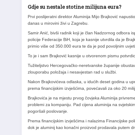
Gdje su nestale stotine milijuna eura?
Prvi poslijeratni direktor Aluminija Mijo Brajković napust
danas u mirovini živi u Zagrebu.
Samir Anić, bivši radnik koji je član Nadzornog odbora is
policije Federacije BiH, koja je kasnije utvrdila da je B
primio više od 350.000 eura te da je pod povoljnim uvjet
To je i sam Brajković kasnije u otvorenom pismu potvrdi
Tužiteljstvo Hercegovačko-neretvanske županije obustavi
zlouporabu položaja i nesavjestan rad u službi.
Nakon Brajkovićeva odlaska, u idućih deset godina u upr
prema financijskim izvješćima, povećavali za oko 20 mili
Brajkovića je na mjestu prvog čovjeka Aluminija privremen
problemi za kompaniju. Pad cijena aluminija na svjetskim 
pogoršali poslovanje.
Prema financijskim izvješćima i nalazima Financijske pol
dok je aluminij kao konačni proizvod prodavala putem dru