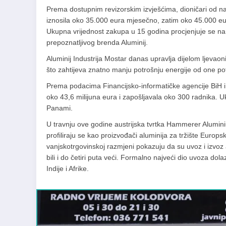
Prema dostupnim revizorskim izvješćima, dioničari od na
iznosila oko 35.000 eura mjesečno, zatim oko 45.000 eu
Ukupna vrijednost zakupa u 15 godina procjenjuje se na o
prepoznatljivog brenda Aluminij.
Aluminij Industrija Mostar danas upravlja dijelom ljevaon
što zahtijeva znatno manju potrošnju energije od one pot
Prema podacima Financijsko-informatičke agencije BiH i
oko 43,6 milijuna eura i zapošljavala oko 300 radnika. U
Panami.
U travnju ove godine austrijska tvrtka Hammerer Aluminiu
profiliraju se kao proizvođači aluminija za tržište Europ
vanjskotrgovinskoj razmjeni pokazuju da su uvoz i izvoz
bili i do četiri puta veći. Formalno najveći dio uvoza dolaz
Indije i Afrike.