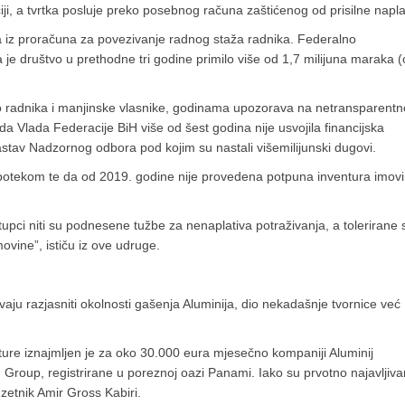
ji, a tvrtka posluje preko posebnog računa zaštićenog od prisilne napla
a iz proračuna za povezivanje radnog staža radnika. Federalno
 da je društvo u prethodne tri godine primilo više od 1,7 milijuna maraka 
dio radnika i manjinske vlasnike, godinama upozorava na netransparentn
 Vlada Federacije BiH više od šest godina nije usvojila financijska
 sastav Nadzornog odbora pod kojim su nastali višemilijunski dugovi.
hipotekom te da od 2019. godine nije provedena potpuna inventura imovi
upci niti su podnesene tužbe za nenaplativa potraživanja, a tolerirane 
ovine”, ističu iz ove udruge.
ju razjasniti okolnosti gašenja Aluminija, dio nekadašnje tvornice već
ure iznajmljen je za oko 30.000 eura mjesečno kompaniji Aluminij
m Group, registrirane u poreznoj oazi Panami. Iako su prvotno najavljiva
duzetnik Amir Gross Kabiri.