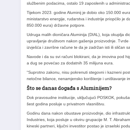
službenim podacima, ostalo 19 zaposlenih u administraci
Tijekom 2023. godine Aluminij je dobio oko 150.000 eur
ministarstvo energije, rudarstva i industrije priopćilo je
850.000 eura) državne potpore.
Udruga malih dioničara Aluminija (DIAL), koja okuplja 
upravljanje društvom nakon gašenja proizvodnje. Tvrde da
izvješća i završne račune te da je zadržan isti ili sličan
Navode i da su svi računi blokirani, da je imovina pod 
a dug se povećao za dodatnih 35 milijuna eura.
“Suprotno zakonu, nisu pokrenuti stegovni i kazneni post
netočne bilance, nenamjensko korištenje i uništavanje im
Što se danas događa s Aluminijem?
Dok pravosudne institucije, uključujući POSKOK, pokušava
šest godina posluje u privatnom vlasništvu.
Godinu dana nakon obustave proizvodnje, dio infrastrukt
Industries, koja posluje u okviru grupacije M. T. Abraha
kineski partneri, ključni investitor postao je izraelski po