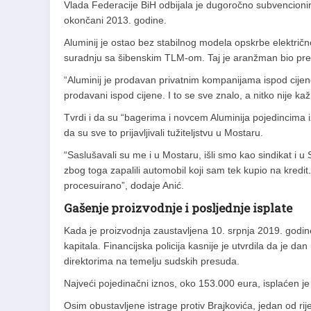
Vlada Federacije BiH odbijala je dugoročno subvencionira
okončani 2013. godine.
Aluminij je ostao bez stabilnog modela opskrbe električn
suradnju sa šibenskim TLM-om. Taj je aranžman bio predm
“Aluminij je prodavan privatnim kompanijama ispod cijene.
prodavani ispod cijene. I to se sve znalo, a nitko nije ka
Tvrdi i da su “bagerima i novcem Aluminija pojedincima i
da su sve to prijavljivali tužiteljstvu u Mostaru.
“Saslušavali su me i u Mostaru, išli smo kao sindikat i u
zbog toga zapalili automobil koji sam tek kupio na kredit. Z
procesuirano”, dodaje Anić.
Gašenje proizvodnje i posljednje isplate
Kada je proizvodnja zaustavljena 10. srpnja 2019. godin
kapitala. Financijska policija kasnije je utvrdila da je d
direktorima na temelju sudskih presuda.
Najveći pojedinačni iznos, oko 153.000 eura, isplaćen je
Osim obustavljene istrage protiv Brajkovića, jedan od rij