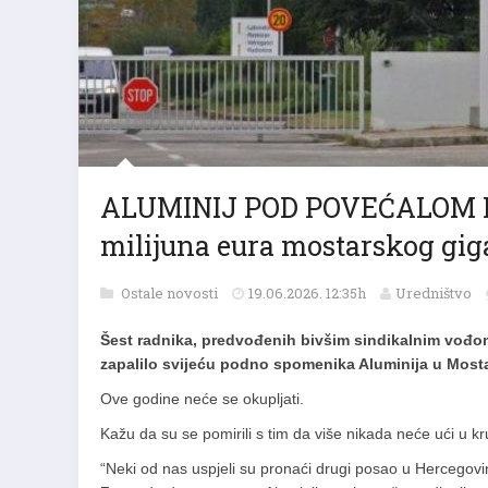
ALUMINIJ POD POVEĆALOM POS
milijuna eura mostarskog gig
Ostale novosti
19.06.2026. 12:35h
Uredništvo
Šest radnika, predvođenih bivšim sindikalnim vođom
zapalilo svijeću podno spomenika Aluminija u Mostar
Ove godine neće se okupljati.
Kažu da su se pomirili s tim da više nikada neće ući u k
“Neki od nas uspjeli su pronaći drugi posao u Hercegovini