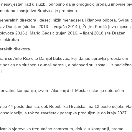
 nesavjestan rad u službi, odnosno da je omogućio prodaju imovine bi
dinu dana kasnije Ivo Bradvica je preminuo.
neralnih direktora i deseci nižih menadžera i članova odbora. Svi su bi
av Domljan (studeni 2013. – veljača 2014.), Željko Kordić (dva mjeseca
 kolovoza 2016.), Mario Gadžić (rujan 2016. – lipanj 2018.) te Dražen
lektroliza.
eralnih direktora.
ani su Ante Rezić te Danijel Bukovac, koji danas upravlja preostalom
 poslan na službenu e-mail adresu, a odgovori su izostali i iz nadležn
H.
privatnu kompaniju, izvorni Aluminij d.d. Mostar ostao je opterećen
u po 44 posto dionica, dok Republika Hrvatska ima 12 posto udjela. Vl
konsolidacije, a rok za završetak postupka produljen je do kraja 2027.
živanja vjerovnika trenutačno zamrznuta, dok je u kompaniji, prema