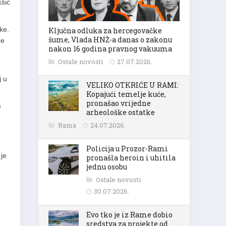
kšić
ke.
Ključna odluka za hercegovačke
šume, Vlada HNŽ-a danas o zakonu
ce
nakon 16 godina pravnog vakuuma
Ostale novosti
27.07.2026.
j u
VELIKO OTKRIĆE U RAMI:
Kopajući temelje kuće,
pronašao vrijedne
)
arheološke ostatke
Rama
24.07.2026.
Policija u Prozor-Rami
 je
pronašla heroin i uhitila
jednu osobu
Ostale novosti
30.07.2026.
Evo tko je iz Rame dobio
sredstva za projekte od