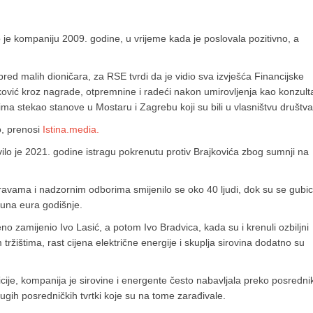
io je kompaniju 2009. godine, u vrijeme kada je poslovala pozitivno, a
pred malih dioničara, za RSE tvrdi da je vidio sva izvješća Financijske
rajković kroz nagrade, otpremnine i radeći nakon umirovljenja kao konzult
ima stekao stanove u Mostaru i Zagrebu koji su bili u vlasništvu društva
o, prenosi
Istina.media.
lo je 2021. godine istragu pokrenutu protiv Brajkovića zbog sumnji na
avama i nadzornim odborima smijenilo se oko 40 ljudi, dok su se gubic
juna eura godišnje.
o zamijenio Ivo Lasić, a potom Ivo Bradvica, kada su i krenuli ozbiljni
tržištima, rast cijena električne energije i skuplja sirovina dodatno su
icije, kompanija je sirovine i energente često nabavljala preko posredni
gih posredničkih tvrtki koje su na tome zarađivale.