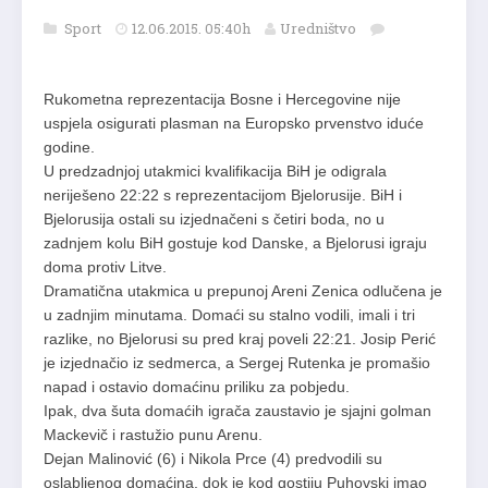
Sport
12.06.2015. 05:40h
Uredništvo
Rukometna reprezentacija Bosne i Hercegovine nije
uspjela osigurati plasman na Europsko prvenstvo iduće
godine.
U predzadnjoj utakmici kvalifikacija BiH je odigrala
neriješeno 22:22 s reprezentacijom Bjelorusije. BiH i
Bjelorusija ostali su izjednačeni s četiri boda, no u
zadnjem kolu BiH gostuje kod Danske, a Bjelorusi igraju
doma protiv Litve.
Dramatična utakmica u prepunoj Areni Zenica odlučena je
u zadnjim minutama. Domaći su stalno vodili, imali i tri
razlike, no Bjelorusi su pred kraj poveli 22:21. Josip Perić
je izjednačio iz sedmerca, a Sergej Rutenka je promašio
napad i ostavio domaćinu priliku za pobjedu.
Ipak, dva šuta domaćih igrača zaustavio je sjajni golman
Mackevič i rastužio punu Arenu.
Dejan Malinović (6) i Nikola Prce (4) predvodili su
oslabljenog domaćina, dok je kod gostiju Puhovski imao