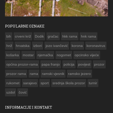
POPULARNE OZNAKE
ČESTITKA RAMSKOG VJESNIKA ZA USKRS 2023. GODINE
bih
crveni križ
Dodik
gračac
hkk rama
hnk rama


hnž
hrvatska
izbori
jozo ivančević
korona
koronavirus
košarka
mostar
njemačka
nogomet
opcinsko vijeće
općina prozor-rama
papa franjo
policija
povijest
prozor
prozor rama
rama
ramski vjesnik
ramsko jezero
rukomet
sarajevo
sport
srednja škola prozor
turnir
uzdol
čović
INFORMACIJE I KONTAKT