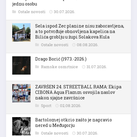
jednu osobu
Ostale novosti
30.07.2026.
Sela ispod Zec planine nisu zaboravljena,
a to potvrđuje obnovljena kapelica na
Bilića groblju u župi Solakova Kula
Ostale novosti
08.08.2026.
Drago Borić (1973.-2026.)
Ramske osmrtnice
31.07.2026.
ZAVRŠEN 24. STREETBALL RAMA: Ekipa
CIBONA Aqua Flamm osvojila naslov
nakon sjajne završnice
Sport
02.08.2026.
Bartolomej otkrio zašto je napravio
nered u Međugorju
Ostale novosti
30.07.2026.