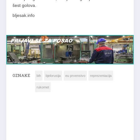
šest golova.
bljesak.info
OZNAKE
bih
bjelorusija
eu prvenstvo
reprezentacija
rukomet