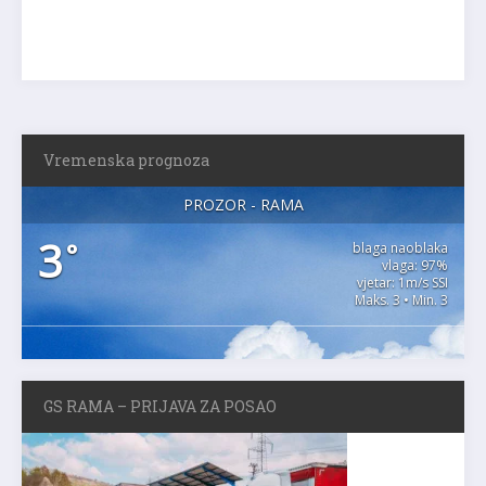
Vremenska prognoza
PROZOR - RAMA
3
°
blaga naoblaka
vlaga: 97%
vjetar: 1m/s SSI
Maks. 3 • Min. 3
GS RAMA – PRIJAVA ZA POSAO