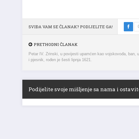
SVIĐA VAM SE ČLANAK? PODIJELITE GA!
PRETHODNI ČLANAK
Petar IV. Zrinski, u povijesti upamćen kao vojskovođa, ban, u
i pjesnik, rođen je šesti lipnja 1621.
Podijelite svoje mišljenje sa nama i ostav