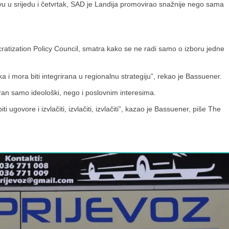
 u srijedu i četvrtak, SAD je Landija promovirao snažnije nego sama
atization Policy Council, smatra kako se ne radi samo o izboru jedne
 i mora biti integrirana u regionalnu strategiju”, rekao je Bassuener.
ran samo ideološki, nego i poslovnim interesima.
ti ugovore i izvlačiti, izvlačiti, izvlačiti”, kazao je Bassuener, piše The