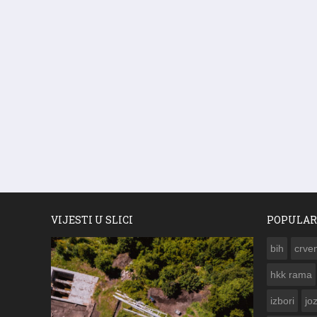
VIJESTI U SLICI
POPULAR
bih
crven
hkk rama
izbori
jo