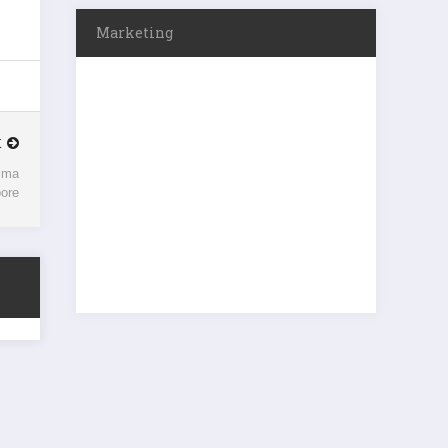
Marketing
K
nima
ore