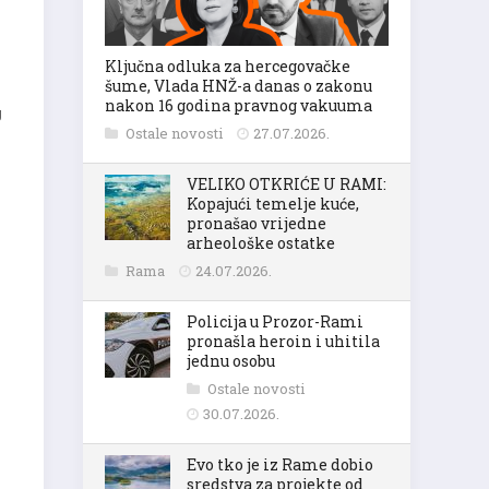
Ključna odluka za hercegovačke
šume, Vlada HNŽ-a danas o zakonu
nakon 16 godina pravnog vakuuma
g
Ostale novosti
27.07.2026.
VELIKO OTKRIĆE U RAMI:
Kopajući temelje kuće,
pronašao vrijedne
arheološke ostatke
Rama
24.07.2026.
Policija u Prozor-Rami
pronašla heroin i uhitila
jednu osobu
Ostale novosti
30.07.2026.
Evo tko je iz Rame dobio
sredstva za projekte od