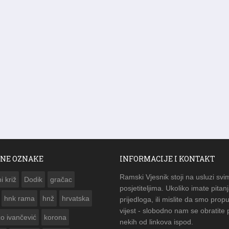
NE OZNAKE
INFORMACIJE I KONTAKT
Ramski Vjesnik stoji na usluzi svi
i križ
Dodik
gračac
posjetiteljima. Ukoliko imate pitanj
hnk rama
hnž
hrvatska
prijedloga, ili mislite da smo propu
vijest - slobodno nam se obratite
zo ivančević
korona
nekih od linkova ispod.