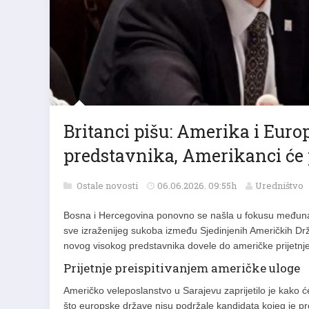
Britanci pišu: Amerika i Euro
predstavnika, Amerikanci će p
Ostale novosti
06.06.2026. 09:55h
Uredništvo
Bosna i Hercegovina ponovno se našla u fokusu međunaro
sve izraženijeg sukoba između Sjedinjenih Američkih Dr
novog visokog predstavnika dovele do američke prijetnje 
Prijetnje preispitivanjem američke uloge
Američko veleposlanstvo u Sarajevu zaprijetilo je kako 
što europske države nisu podržale kandidata kojeg je pr