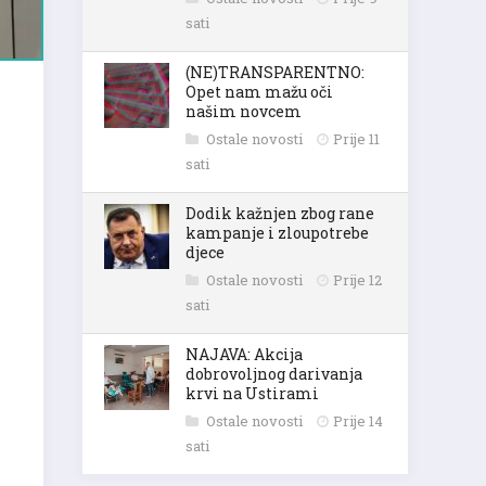
sati
(NE)TRANSPARENTNO:
Opet nam mažu oči
našim novcem
Ostale novosti
Prije 11
sati
Dodik kažnjen zbog rane
kampanje i zloupotrebe
djece
Ostale novosti
Prije 12
sati
NAJAVA: Akcija
dobrovoljnog darivanja
krvi na Ustirami
Ostale novosti
Prije 14
sati