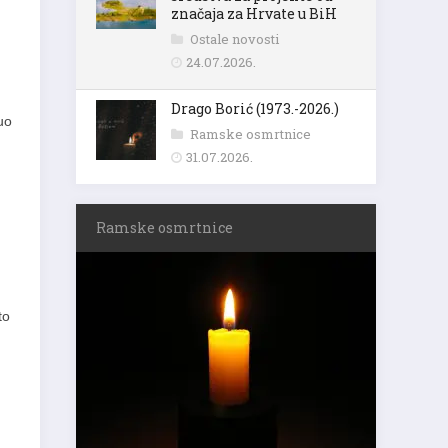
značaja za Hrvate u BiH
Ostale novosti
24.07.2026.
Drago Borić (1973.-2026.)
uo
Ramske osmrtnice
31.07.2026.
Ramske osmrtnice
to