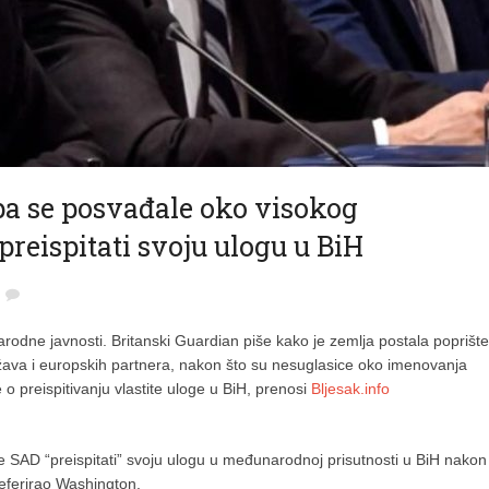
pa se posvađale oko visokog
reispitati svoju ulogu u BiH
dne javnosti. Britanski Guardian piše kako je zemlja postala poprište
žava i europskih partnera, nakon što su nesuglasice oko imenovanja
o preispitivanju vlastite uloge u BiH, prenosi
Bljesak.info
će SAD “preispitati” svoju ulogu u međunarodnoj prisutnosti u BiH nakon
eferirao Washington.