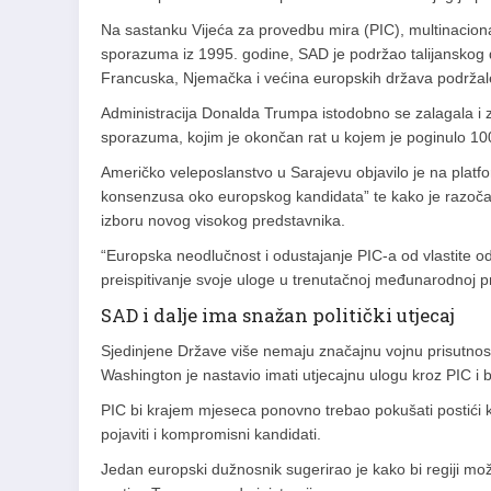
Na sastanku Vijeća za provedbu mira (PIC), multinaci
sporazuma iz 1995. godine, SAD je podržao talijanskog di
Francuska, Njemačka i većina europskih država podržal
Administracija Donalda Trumpa istodobno se zalagala i z
sporazuma, kojim je okončan rat u kojem je poginulo 100.0
Američko veleposlanstvo u Sarajevu objavilo je na plat
konsenzusa oko europskog kandidata” te kako je razočara
izboru novog visokog predstavnika.
“Europska neodlučnost i odustajanje PIC-a od vlastite o
preispitivanje svoje uloge u trenutačnoj međunarodnoj pr
SAD i dalje ima snažan politički utjecaj
Sjedinjene Države više nemaju značajnu vojnu prisutnost
Washington je nastavio imati utjecajnu ulogu kroz PIC i 
PIC bi krajem mjeseca ponovno trebao pokušati postići 
pojaviti i kompromisni kandidati.
Jedan europski dužnosnik sugerirao je kako bi regiji mo