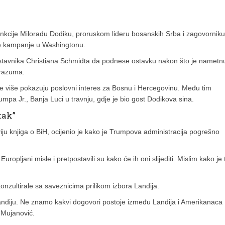
kcije Miloradu Dodiku, proruskom lideru bosanskih Srba i zagovorniku
čke kampanje u Washingtonu.
dstavnika Christiana Schmidta da podnese ostavku nakon što je nametn
orazuma.
sve više pokazuju poslovni interes za Bosnu i Hercegovinu. Među tim
mpa Jr., Banja Luci u travnju, gdje je bio gost Dodikova sina.
tak”
dviju knjiga o BiH, ocijenio je kako je Trumpova administracija pogrešno
Europljani misle i pretpostavili su kako će ih oni slijediti. Mislim kako je 
nzultirale sa saveznicima prilikom izbora Landija.
 Landiju. Ne znamo kakvi dogovori postoje između Landija i Amerikanaca
e Mujanović.