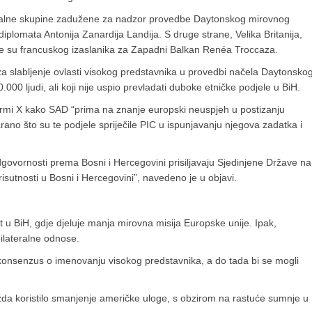
onalne skupine zadužene za nadzor provedbe Daytonskog mirovnog
plomata Antonija Zanardija Landija. S druge strane, Velika Britanija,
e su francuskog izaslanika za Zapadni Balkan Renéa Troccaza.
a slabljenje ovlasti visokog predstavnika u provedbi načela Daytonsko
00 ljudi, ali koji nije uspio prevladati duboke etničke podjele u BiH.
formi X kako SAD “prima na znanje europski neuspjeh u postizanju
no što su te podjele spriječile PIC u ispunjavanju njegova zadatka i
dgovornosti prema Bosni i Hercegovini prisiljavaju Sjedinjene Države na
isutnosti u Bosni i Hercegovini”, navedeno je u objavi.
 u BiH, gdje djeluje manja mirovna misija Europske unije. Ipak,
bilateralne odnose.
konsenzus o imenovanju visokog predstavnika, a do tada bi se mogli
žda koristilo smanjenje američke uloge, s obzirom na rastuće sumnje u