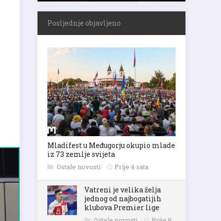
Posljednje objavljeno
Mladifest u Međugorju okupio mlade
iz 73 zemlje svijeta
Ostale novosti
Prije 4 sata
Vatreni je velika želja
jednog od najbogatijih
klubova Premier lige
Ostale novosti
Prije 9