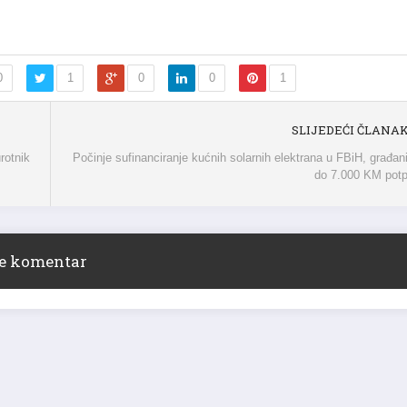
0
1
0
0
1
SLIJEDEĆI ČLANA
rotnik
Počinje sufinanciranje kućnih solarnih elektrana u FBiH, građa
do 7.000 KM potp
ite komentar