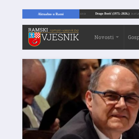
ajući temelje kuće, pronašao vrijedne arheološke ostatke
Drago Borić (1973.
Aktualno u Rami
24.07.2026. 13:51
Novosti
Gosp