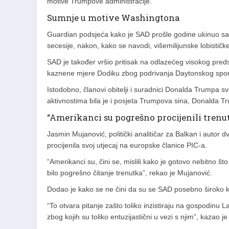
motive Trumpove administracije.
Sumnje u motive Washingtona
Guardian podsjeća kako je SAD prošle godine ukinuo san
secesije, nakon, kako se navodi, višemilijunske lobisti
SAD je također vršio pritisak na odlazećeg visokog pre
kaznene mjere Dodiku zbog podrivanja Daytonskog sp
Istodobno, članovi obitelji i suradnici Donalda Trumpa 
aktivnostima bila je i posjeta Trumpova sina, Donalda Tru
“Amerikanci su pogrešno procijenili trenu
Jasmin Mujanović, politički analitičar za Balkan i autor 
procijenila svoj utjecaj na europske članice PIC-a.
“Amerikanci su, čini se, mislili kako je gotovo nebitno što 
bilo pogrešno čitanje trenutka”, rekao je Mujanović.
Dodao je kako se ne čini da su se SAD posebno široko ko
“To otvara pitanje zašto toliko inzistiraju na gospodinu
zbog kojih su toliko entuzijastični u vezi s njim”, kazao j