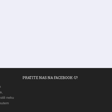
PRATITE NAS NA FACEBOOK-U!
m
a,
stili neku
 putem