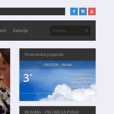
sti
Galerije
Vremenska prognoza
PROZOR - RAMA
3
°
blaga naoblaka
vlaga: 97%
vjetar: 1m/s SSI
Maks. 3 • Min. 3
GS RAMA – PRIJAVA ZA POSAO