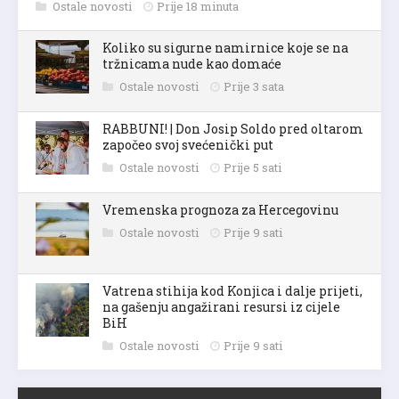
Ostale novosti
Prije 18 minuta
Koliko su sigurne namirnice koje se na
tržnicama nude kao domaće
Ostale novosti
Prije 3 sata
RABBUNI! | Don Josip Soldo pred oltarom
započeo svoj svećenički put
Ostale novosti
Prije 5 sati
Vremenska prognoza za Hercegovinu
Ostale novosti
Prije 9 sati
Vatrena stihija kod Konjica i dalje prijeti,
na gašenju angažirani resursi iz cijele
BiH
Ostale novosti
Prije 9 sati