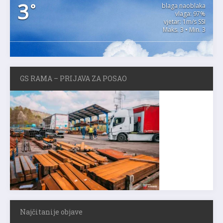
3
°
blaga naoblaka
vlaga: 97%
vjetar: 1m/s SSI
Maks. 3 • Min. 3
GS RAMA – PRIJAVA ZA POSAO
Najčitanije objave