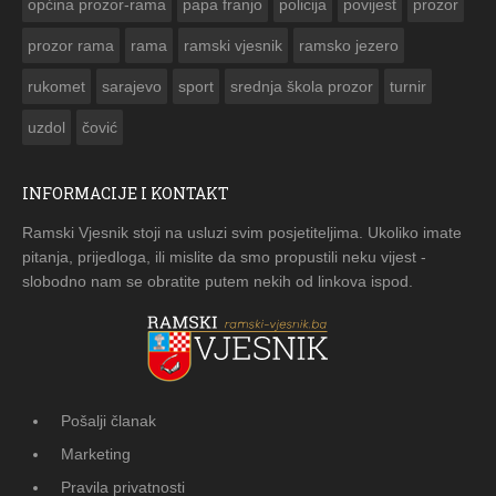
općina prozor-rama
papa franjo
policija
povijest
prozor
prozor rama
rama
ramski vjesnik
ramsko jezero
rukomet
sarajevo
sport
srednja škola prozor
turnir
uzdol
čović
INFORMACIJE I KONTAKT
Ramski Vjesnik stoji na usluzi svim posjetiteljima. Ukoliko imate
pitanja, prijedloga, ili mislite da smo propustili neku vijest -
slobodno nam se obratite putem nekih od linkova ispod.
Pošalji članak
Marketing
Pravila privatnosti