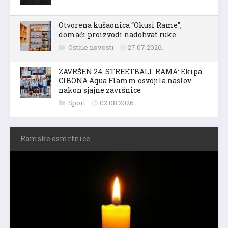
Otvorena kušaonica “Okusi Rame”,
domaći proizvodi nadohvat ruke
Ostale novosti
27.07.2026.
ZAVRŠEN 24. STREETBALL RAMA: Ekipa
CIBONA Aqua Flamm osvojila naslov
nakon sjajne završnice
Sport
02.08.2026.
Ramske osmrtnice