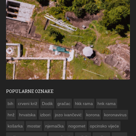
POPULARNE OZNAKE
ČESTITKA RAMSKOG VJESNIKA ZA USKRS 2023. GODINE
bih
crveni križ
Dodik
gračac
hkk rama
hnk rama


hnž
hrvatska
izbori
jozo ivančević
korona
koronavirus
košarka
mostar
njemačka
nogomet
opcinsko vijeće