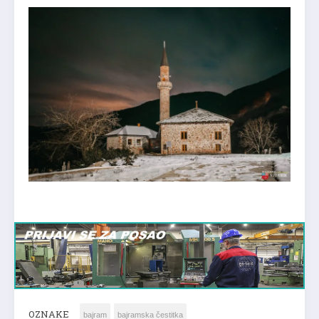
OZNAKE
bajram
bajramska čestitka