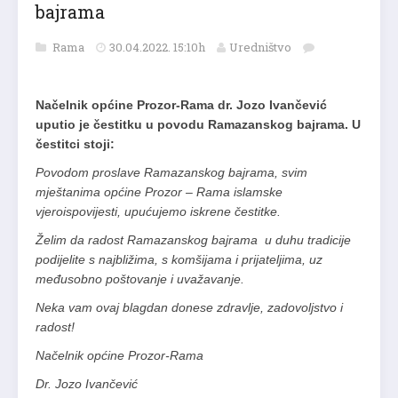
bajrama
Rama
30.04.2022. 15:10h
Uredništvo
Načelnik općine Prozor-Rama dr. Jozo Ivančević
uputio je čestitku u povodu Ramazanskog bajrama. U
čestitci stoji:
Povodom proslave Ramazanskog bajrama, svim
mještanima općine Prozor – Rama islamske
vjeroispovijesti, upućujemo iskrene čestitke.
Želim da radost Ramazanskog bajrama u duhu tradicije
podijelite s najbližima, s komšijama i prijateljima, uz
međusobno poštovanje i uvažavanje.
Neka vam ovaj blagdan donese zdravlje, zadovoljstvo i
radost!
Načelnik općine Prozor-Rama
Dr. Jozo Ivančević