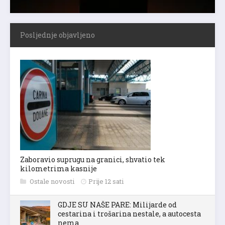
Posljednje objavljeno
Zaboravio suprugu na granici, shvatio tek
kilometrima kasnije
Ostale novosti
Prije 12 sati
GDJE SU NAŠE PARE: Milijarde od
cestarina i trošarina nestale, a autocesta
nema