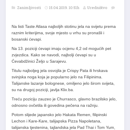
Zanimljivosti
15.04.2019. 10:51h
Uredništvo
Na listi Taste Atlasa najboljih stotinu jela na svijetu prema
raznim kriterijima, svoje mjesto u vrhu su pronašli i
bosanski ćevapi.
Na 13. poziciji ćevapi imaju ocjenu 4,2 od mogućih pet
zvjezdica. Kako se navodi, najbolji ćevapi su u
Ćevabdžinici Željo u Sarajevu.
Titulu najboljeg jela osvojila je Crispy Pata ili hrskava
svinjska noga koja je popularno jelo na Filipinima.
Talijanske lazanje bolognese, omiljeno jelo širom svijeta,
su na drugoj poziciji, javlja Klix.ba.
Treću poziciju zauzeo je Churrasco, glavno brazilsko jelo,
odnosno ovčetila ili govedina pečena na ražnju.
Potom slijede japansko jelo Hakata Remen, filipinski
Lechon i Kare-Kare, talijapska Pizza Napoletana,
talijanska tjestenina, tajlandska jela Pad Thai i Tom Yum,