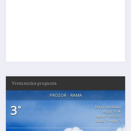
Vremenska prognoza
PROZOR - RAMA
3
°
blaga naoblaka
vlaga: 97%
vjetar: 1m/s SSI
Maks. 3 • Min. 3