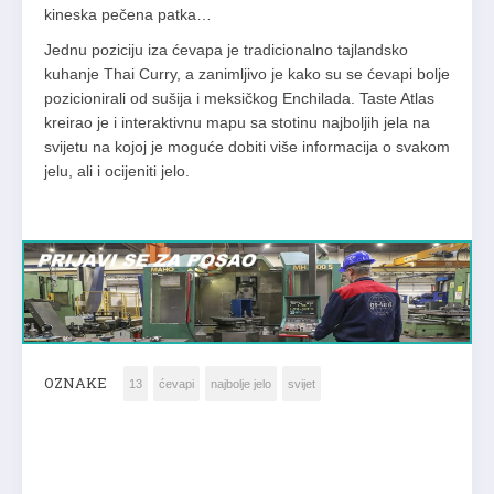
kineska pečena patka…
Jednu poziciju iza ćevapa je tradicionalno tajlandsko
kuhanje Thai Curry, a zanimljivo je kako su se ćevapi bolje
pozicionirali od sušija i meksičkog Enchilada. Taste Atlas
kreirao je i interaktivnu mapu sa stotinu najboljih jela na
svijetu na kojoj je moguće dobiti više informacija o svakom
jelu, ali i ocijeniti jelo.
OZNAKE
13
ćevapi
najbolje jelo
svijet