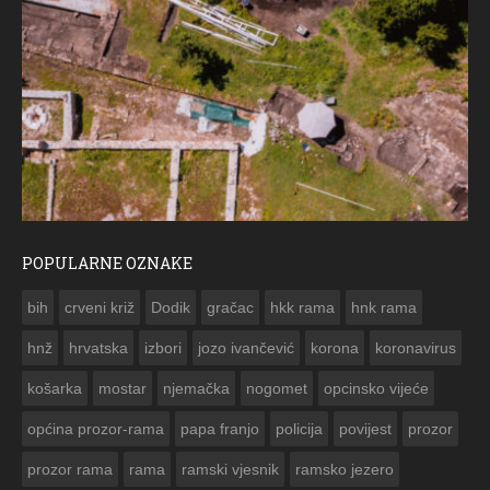
POPULARNE OZNAKE
ČESTITKA RAMSKOG VJESNIKA ZA USKRS 2023. GODINE
bih
crveni križ
Dodik
gračac
hkk rama
hnk rama


hnž
hrvatska
izbori
jozo ivančević
korona
koronavirus
košarka
mostar
njemačka
nogomet
opcinsko vijeće
općina prozor-rama
papa franjo
policija
povijest
prozor
prozor rama
rama
ramski vjesnik
ramsko jezero