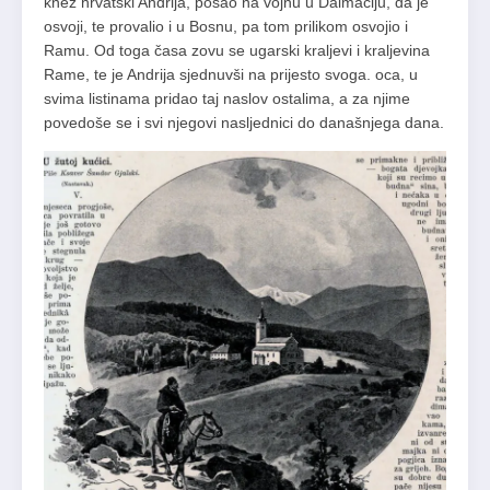
knez hrvatski Andrija, pošao na vojnu u Dalmaciju, da je
osvoji, te provalio i u Bosnu, pa tom prilikom osvojio i
Ramu. Od toga časa zovu se ugarski kraljevi i kraljevina
Rame, te je Andrija sjednuvši na prijesto svoga. oca, u
svima listinama pridao taj naslov ostalima, a za njime
povedoše se i svi njegovi nasljednici do današnjega dana.