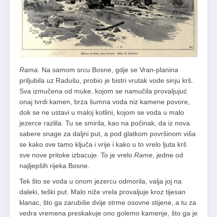
Rama
. Na samom srcu Bosne, gdje se Vran-planina
priljubila uz Radušu, probio je bistri vrutak vode sinju krš.
Sva izmučena od muke, kojom se namučila provaljujuć
onaj tvrdi kamen, brza šumna voda niz kamene povore,
dok se ne ustavi u maloj kotlini, kojom se voda u malo
jezerce razlila. Tu se smirila, kao na počinak, da iz nova
sabere snage za daljni put, a pod glatkom površinom viša
se kako sve tamo ključa i vrije i kako u to vrelo ljuta krš
sve nove pritoke izbacuje. To je vrelo
Rame
, jedne od
najljepših rijeka Bosne.
Tek što se voda u onom jezercu odmorila, valja joj na
daleki, teški put. Malo niže vrela provaljuje kroz tijesan
klanac, što ga zarubiše dvije strme osovne stijene, a tu za
vedra vremena preskakuje ono golemo kamenje, što ga je