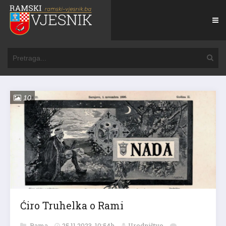
10
Ćiro Truhelka o Rami
Rama
25.11.2023. 10:54h
Uredništvo