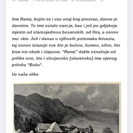
Ime Rama, kojim se i vas onaj kraj prozvao, davne je
davnine. To ime ostalo nam je, kao i još po gdjekoje
mjesto od starosjedioca bosanskih, od Ilira, a osnov
mu: râm. Još i danas u njihovih potomaka Arnauta,
taj osnov izrazuje sve što je bučno, šumno, silno, što
brza niz obale i slapove. “Rama” dakle označuje od
prilike ono, što i slovjensko [slavensko] ime njenog
pritoka “Buka
“.
Uz naše slike