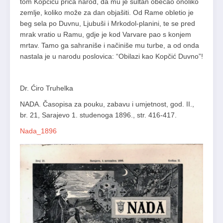
tom Kopčiću priča narod, da mu je sultan obećao onoliko
zemlje, koliko može za dan objašiti. Od Rame obletio je
beg sela po Duvnu, Ljubuši i Mrkodol-planini, te se pred
mrak vratio u Ramu, gdje je kod Varvare pao s konjem
mrtav. Tamo ga sahraniše i načiniše mu turbe, a od onda
nastala je u narodu poslovica: “Obilazi kao Kopčić Duvno”!
Dr. Ćiro Truhelka
NADA. Časopisa za pouku, zabavu i umjetnost, god. II.,
br. 21, Sarajevo 1. studenoga 1896., str. 416-417.
Nada_1896