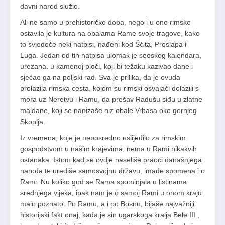
davni narod služio.
Ali ne samo u prehistoričko doba, nego i u ono rimsko
ostavila je kultura na obalama Rame svoje tragove, kako
to svjedoče neki natpisi, nađeni kod Šćita, Proslapa i
Luga. Jedan od tih natpisa ulomak je seoskog kalendara,
urezana. u kamenoj ploči, koji bi težaku kazivao dane i
sjećao ga na poljski rad. Sva je prilika, da je ovuda
prolazila rimska cesta, kojom su rimski osvajači dolazili s
mora uz Neretvu i Ramu, da prešav Radušu siđu u zlatne
majdane, koji se nanizaše niz obale Vrbasa oko gornjeg
Skoplja.
Iz vremena, koje je neposredno uslijedilo za rimskim
gospodstvom u našim krajevima, nema u Rami nikakvih
ostanaka. Istom kad se ovdje naseliše praoci današnjega
naroda te urediše samosvojnu državu, imade spomena i o
Rami. Nu koliko god se Rama spominjala u listinama
srednjega vijeka, ipak nam je o samoj Rami u onom kraju
malo poznato. Po Ramu, a i po Bosnu, bijaše najvažniji
historijski fakt onaj, kada je sin ugarskoga kralja Bele III.,