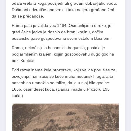
odala vrelo iz koga podsjednuti građani dobavljahu vodu.
Dušmani odvratiše ono vrelo i tako natjera građane žeđ,
da se predadoše.
Rama pala je valjda već 1464. Osmanlijama u ruke, jer
grad Jajce jedva je dospio da brani krajinu, dočim
bosanske pase gospodovahu svom ostalom Bosnom.
Rama, nekoć sijelo bosanskih bogumila, postala je
podjarmljenim krajem, kojim gospodovahu dugo godina
bezi Kopčići.
Pod razvalinama kule prozorske, koju valjda porušiše za
osvojenja, nanizaše se kuće muhamedanskih aga, a ta
naseobina umnožila se toliko, da je u njoj bilo godine
1655. osamdeset kuca. (Danas imade u Prozoru 195
kuća.)