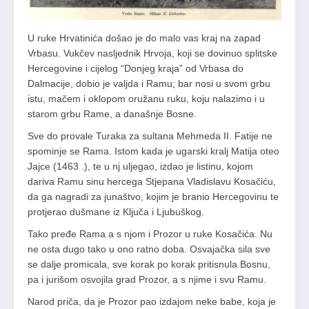
U ruke Hrvatinića došao je do malo vas kraj na zapad
Vrbasu. Vukčev nasljednik Hrvoja, koji se dovinuo splitske
Hercegovine i cijelog “Donjeg kraja” od Vrbasa do
Dalmacije, dobio je valjda i Ramu; bar nosi u svom grbu
istu, mačem i oklopom oružanu ruku, koju nalazimo i u
starom grbu Rame, a današnje Bosne.
Sve do provale Turaka za sultana Mehmeda II. Fatije ne
spominje se Rama. Istom kada je ugarski kralj Matija oteo
Jajce (1463 .), te u nj uljegao, izdao je listinu, kojom
dariva Ramu sinu hercega Stjepana Vladislavu Kosačiću,
da ga nagradi za junaštvo, kojim je branio Hercegovinu te
protjerao dušmane iz Ključa i Ljubuškog.
Tako pređe Rama a s njom i Prozor u ruke Kosačića. Nu
ne osta dugo tako u ono ratno doba. Osvajačka sila sve
se dalje promicala, sve korak po korak pritisnula Bosnu,
pa i jurišom osvojila grad Prozor, a s njime i svu Ramu.
Narod priča, da je Prozor pao izdajom neke babe, koja je