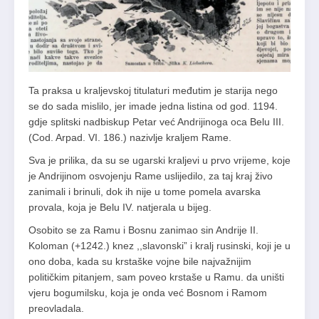
Ta praksa u kraljevskoj titulaturi međutim je starija nego
se do sada mislilo, jer imade jedna listina od god. 1194.
gdje splitski nadbiskup Petar već Andrijinoga oca Belu III.
(Cod. Arpad. VI. 186.) nazivlje kraljem Rame.
Sva je prilika, da su se ugarski kraljevi u prvo vrijeme, koje
je Andrijinom osvojenju Rame uslijedilo, za taj kraj živo
zanimali i brinuli, dok ih nije u tome pomela avarska
provala, koja je Belu IV. natjerala u bijeg.
Osobito se za Ramu i Bosnu zanimao sin Andrije II.
Koloman (+1242.) knez ,,slavonski” i kralj rusinski, koji je u
ono doba, kada su krstaške vojne bile najvažnijim
političkim pitanjem, sam poveo krstaše u Ramu. da uništi
vjeru bogumilsku, koja je onda već Bosnom i Ramom
preovladala.