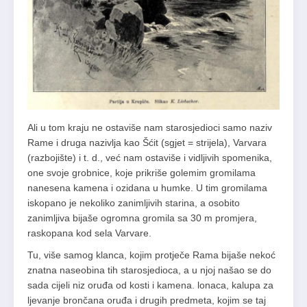
Ali u tom kraju ne ostaviše nam starosjedioci samo naziv
Rame i druga nazivlja kao Šćit (sgjet = strijela), Varvara
(razbojište) i t. d., već nam ostaviše i vidljivih spomenika,
one svoje grobnice, koje prikriše golemim gromilama
nanesena kamena i ozidana u humke. U tim gromilama
iskopano je nekoliko zanimljivih starina, a osobito
zanimljiva bijaše ogromna gromila sa 30 m promjera,
raskopana kod sela Varvare.
Tu, više samog klanca, kojim protječe Rama bijaše nekoć
znatna naseobina tih starosjedioca, a u njoj našao se do
sada cijeli niz oruđa od kosti i kamena. lonaca, kalupa za
ljevanje brončana oruđa i drugih predmeta, kojim se taj