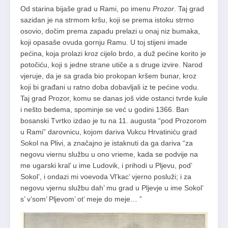
Od starina bijaše grad u Rami, po imenu
Prozor
. Taj grad
sazidan je na strmom kršu, koji se prema istoku strmo
osovio, dočim prema zapadu prelazi u onaj niz bumaka,
koji opasaše ovuda gornju Ramu. U toj stijeni imade
pećina, koja prolazi kroz cijelo brdo, a duž pećine korito je
potočiću, koji s jedne strane utiče a s druge izvire. Narod
vjeruje, da je sa grada bio prokopan kršem bunar, kroz
koji bi građani u ratno doba dobavljali iz te pećine vodu.
Taj grad Prozor, komu se danas još vide ostanci tvrde kule
i nešto bedema, spominje se već u godini 1366. Ban
bosanski Tvrtko izdao je tu na 11. augusta “pod Prozorom
u Rami” darovnicu, kojom dariva Vukcu Hrvatiniću grad
Sokol na Plivi, a značajno je istaknuti da ga dariva “za
negovu viernu službu u ono vrieme, kada se podvije na
me ugarski kral’ u ime Ludovik, i prihodi u Pljevu, pod’
Sokol’, i ondazi mi voevoda Vl’kac’ vjerno posluži; i za
negovu vjernu službu dah’ mu grad u Pljevje u ime Sokol’
s’ v’som’ Pljevom’ ot’ meje do meje… ”