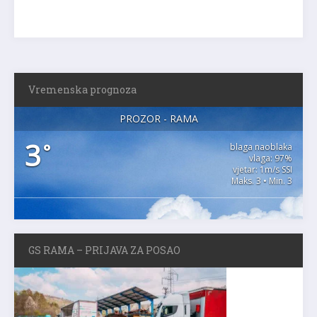
Vremenska prognoza
PROZOR - RAMA
3
°
blaga naoblaka
vlaga: 97%
vjetar: 1m/s SSI
Maks. 3 • Min. 3
GS RAMA – PRIJAVA ZA POSAO