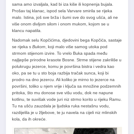
sama amo izvaljala, kad bi iza kiše ili kopnenja bujala.
Prošav taj klanac, ispod sela Varvare smirila se rijeka
malo. Istina, još sve brža i šumi sve do svog ušća, ali ne
više onom divljom silom i onom mukom, kojom se u
klancu napatila.
Nadomak selu Kopčićima, djedovini bega Kopčića, sastaje
se rijeka s
Bukom
, koji malo više samog utoka pod
strmom stijenom izvire. To vrelo Buka spada među
najljepše prirodne krasote Bosne. Strme stijene zakriliše u
polukrugu jezerce, komu je površina bistra i vedra kao
oko, pa se tu u sto boja razbija tračak sunca, koji bi
prodro na dno jezercu. Ali koliko je mirno to jezerce na
površini, toliko u njem vrije i ključa sa množine podzemnih
pritoka, što mu donose sve višu vodu, dok ne napune
kotlinu, te suvišak vode juri niz strmo korito u rijeku Ramu.
Tu na ušću zauzdala je ljudska ruka nestašnu vodu,
razdijelila je u žljebove, te ju navela na cijeli niz mlinskih
kola, da ih okreće.