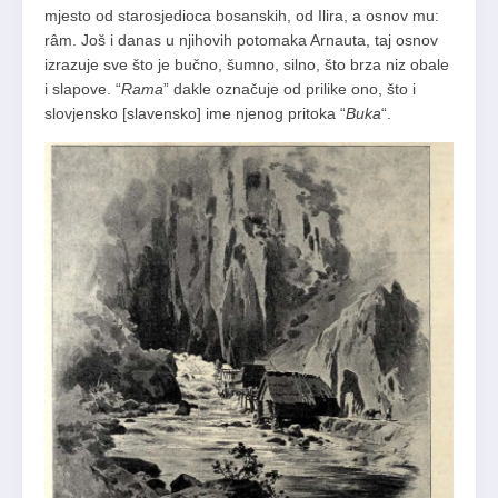
mjesto od starosjedioca bosanskih, od Ilira, a osnov mu:
râm. Još i danas u njihovih potomaka Arnauta, taj osnov
izrazuje sve što je bučno, šumno, silno, što brza niz obale
i slapove. “
Rama
” dakle označuje od prilike ono, što i
slovjensko [slavensko] ime njenog pritoka “
Buka
“.