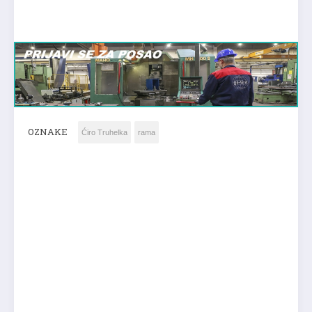
OZNAKE
Ćiro Truhelka
rama