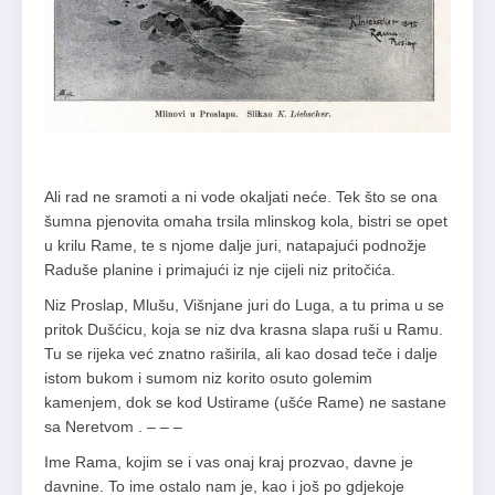
Ali rad ne sramoti a ni vode okaljati neće. Tek što se ona
šumna pjenovita omaha trsila mlinskog kola, bistri se opet
u krilu Rame, te s njome dalje juri, natapajući podnožje
Raduše planine i primajući iz nje cijeli niz pritočića.
Niz Proslap, Mlušu, Višnjane juri do Luga, a tu prima u se
pritok Dušćicu, koja se niz dva krasna slapa ruši u Ramu.
Tu se rijeka već znatno raširila, ali kao dosad teče i dalje
istom bukom i sumom niz korito osuto golemim
kamenjem, dok se kod Ustirame (ušće Rame) ne sastane
sa Neretvom . – – –
Ime Rama, kojim se i vas onaj kraj prozvao, davne je
davnine. To ime ostalo nam je, kao i još po gdjekoje