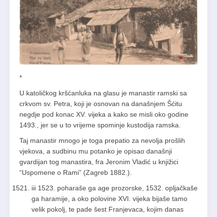
*
U katoličkog kršćanluka na glasu je manastir ramski sa
crkvom sv. Petra, koji je osnovan na današnjem Šćitu
negdje pod konac XV. vijeka a kako se misli oko godine
1493., jer se u to vrijeme spominje kustodija ramska.
Taj manastir mnogo je toga prepatio za nevolja prošlih
vjekova, a sudbinu mu potanko je opisao današnji
gvardijan tog manastira, fra Jeronim Vladić u knjižici
“Uspomene o Rami” (Zagreb 1882.).
iii 1523. poharaše ga age prozorske, 1532. opljačkaše
ga haramije, a oko polovine XVI. vijeka bijaše tamo
velik pokolj, te pade šest Franjevaca, kojim danas