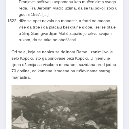
Franjevci poštivaju uspomenu kao mučenicima svoga
reda. Fra Jeronim Vladić uzima, da se taj pokolj zbio u
godini 1557. […]
diže se opet navala na manastir, a fratri ne mogav
više da trpe i da plaćaju beskrajne globe, iseliše otale
u Sinj. Sam gvardijan Matić zapalio je crkvu svojom
rukom, da se tako ne obeščasti.
Od sela, koja se naniza se dolinom Rame , zanimljivo je
selo Kopčići, što ga osnovaše bezi Kopčići. U njemu je
lijepa džamija sa visokom munarom, sazidana pred jedno
70 godina, od kamena izrađena na ruševinama starog
manastira.