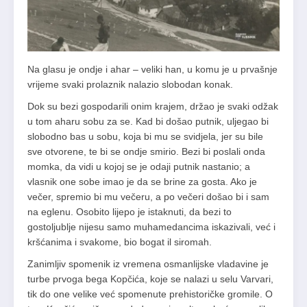
Na glasu je ondje i ahar – veliki han, u komu je u prvašnje
vrijeme svaki prolaznik nalazio slobodan konak.
Dok su bezi gospodarili onim krajem, držao je svaki odžak
u tom aharu sobu za se. Kad bi došao putnik, uljegao bi
slobodno bas u sobu, koja bi mu se svidjela, jer su bile
sve otvorene, te bi se ondje smirio. Bezi bi poslali onda
momka, da vidi u kojoj se je odaji putnik nastanio; a
vlasnik one sobe imao je da se brine za gosta. Ako je
večer, spremio bi mu večeru, a po večeri došao bi i sam
na eglenu. Osobito lijepo je istaknuti, da bezi to
gostoljublje nijesu samo muhamedancima iskazivali, već i
kršćanima i svakome, bio bogat il siromah.
Zanimljiv spomenik iz vremena osmanlijske vladavine je
turbe prvoga bega Kopčića, koje se nalazi u selu Varvari,
tik do one velike već spomenute prehistoričke gromile. O