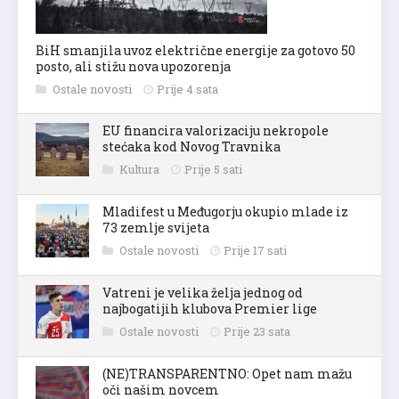
BiH smanjila uvoz električne energije za gotovo 50
posto, ali stižu nova upozorenja
Ostale novosti
Prije 4 sata
EU financira valorizaciju nekropole
stećaka kod Novog Travnika
Kultura
Prije 5 sati
Mladifest u Međugorju okupio mlade iz
73 zemlje svijeta
Ostale novosti
Prije 17 sati
Vatreni je velika želja jednog od
najbogatijih klubova Premier lige
Ostale novosti
Prije 23 sata
(NE)TRANSPARENTNO: Opet nam mažu
oči našim novcem