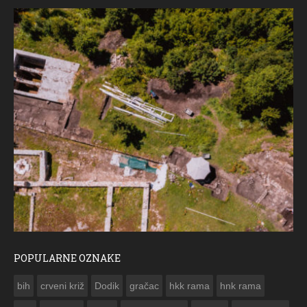
POPULARNE OZNAKE
ČESTITKA RAMSKOG VJESNIKA ZA USKRS 2023. GODINE
bih
crveni križ
Dodik
gračac
hkk rama
hnk rama

