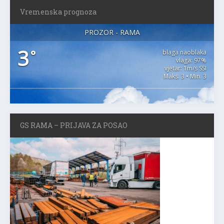
Vremenska prognoza
PROZOR - RAMA
3
°
blaga naoblaka
vlaga: 97%
vjetar: 1m/s SSI
Maks. 3 • Min. 3
GS RAMA – PRIJAVA ZA POSAO