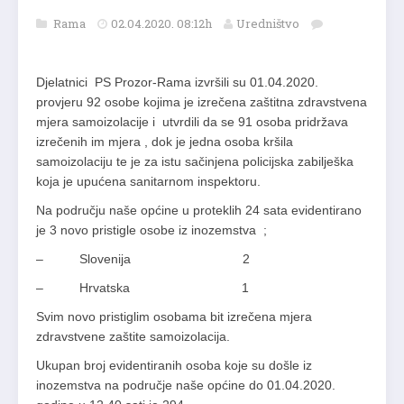
Rama
02.04.2020. 08:12h
Uredništvo
Djelatnici PS Prozor-Rama izvršili su 01.04.2020.
provjeru 92 osobe kojima je izrečena zaštitna zdravstvena
mjera samoizolacije i utvrdili da se 91 osoba pridržava
izrečenih im mjera , dok je jedna osoba kršila
samoizolaciju te je za istu sačinjena policijska zabilješka
koja je upućena sanitarnom inspektoru.
Na području naše općine u proteklih 24 sata evidentirano
je 3 novo pristigle osobe iz inozemstva ;
– Slovenija 2
– Hrvatska 1
Svim novo pristiglim osobama bit izrečena mjera
zdravstvene zaštite samoizolacija.
Ukupan broj evidentiranih osoba koje su došle iz
inozemstva na područje naše općine do 01.04.2020.