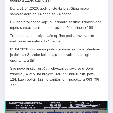
godine u 12.40 sati je 294.
Dana 01.04.2020. godine istekla je zaštitna mjera
samoizolacije od 14 dana za 24 osobe.
Ukupan broj osoba koje su odradile zaštitne zdravstvene
mjere samoizolacije na području naše općine je 168.
Trenutno na području naše općine pod zdravstvenim
nadzorom se nalaze 124 osobe.
01.04.2020. godine na području naše općine evidentiran
je dolazak 3 osobe koje imaju prebivalište u drugim
općinama u BiH.
Sve novo pristigli građani obvezni su javiti se u Dom
zdravlja „RAMA“ na brojeve 036 771 880 ili hitni poziv
124, kao i policiji 122, te sanitarnom inspektoru 063 796
332.