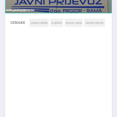
OZNAKE
civilna zaštita
izvješće
prozor rama
ramski vjesnik