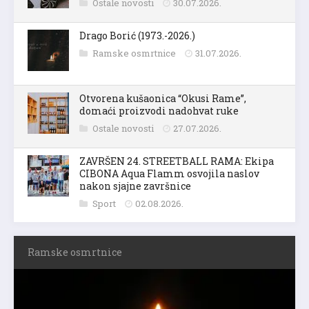
Ostale novosti
30.07.2026.
Drago Borić (1973.-2026.)
Ramske osmrtnice
31.07.2026.
Otvorena kušaonica “Okusi Rame”,
domaći proizvodi nadohvat ruke
Ostale novosti
27.07.2026.
ZAVRŠEN 24. STREETBALL RAMA: Ekipa
CIBONA Aqua Flamm osvojila naslov
nakon sjajne završnice
Sport
02.08.2026.
Ramske osmrtnice