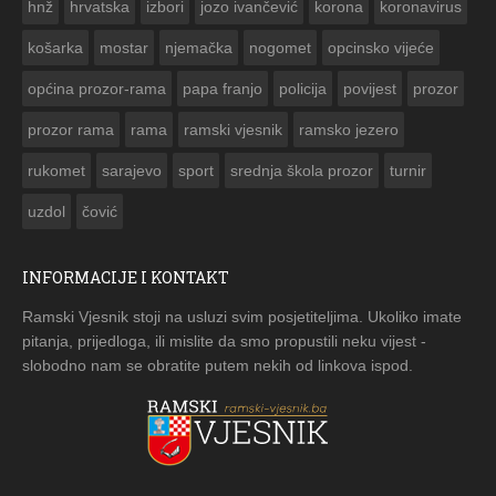
hnž
hrvatska
izbori
jozo ivančević
korona
koronavirus
košarka
mostar
njemačka
nogomet
opcinsko vijeće
općina prozor-rama
papa franjo
policija
povijest
prozor
prozor rama
rama
ramski vjesnik
ramsko jezero
rukomet
sarajevo
sport
srednja škola prozor
turnir
uzdol
čović
INFORMACIJE I KONTAKT
Ramski Vjesnik stoji na usluzi svim posjetiteljima. Ukoliko imate
pitanja, prijedloga, ili mislite da smo propustili neku vijest -
slobodno nam se obratite putem nekih od linkova ispod.