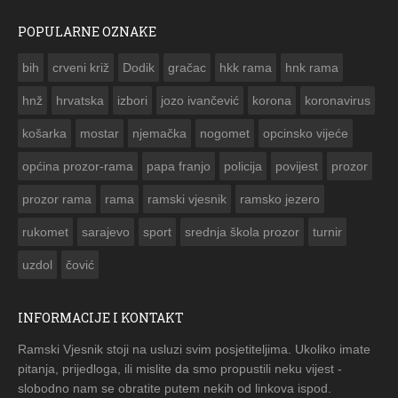
POPULARNE OZNAKE
ČESTITKA RAMSKOG VJESNIKA ZA USKRS 2023. GODINE
bih
crveni križ
Dodik
gračac
hkk rama
hnk rama


hnž
hrvatska
izbori
jozo ivančević
korona
koronavirus
košarka
mostar
njemačka
nogomet
opcinsko vijeće
općina prozor-rama
papa franjo
policija
povijest
prozor
prozor rama
rama
ramski vjesnik
ramsko jezero
rukomet
sarajevo
sport
srednja škola prozor
turnir
uzdol
čović
INFORMACIJE I KONTAKT
Ramski Vjesnik stoji na usluzi svim posjetiteljima. Ukoliko imate
pitanja, prijedloga, ili mislite da smo propustili neku vijest -
slobodno nam se obratite putem nekih od linkova ispod.