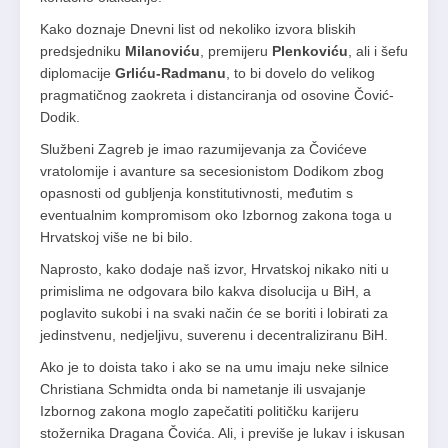
Kako doznaje Dnevni list od nekoliko izvora bliskih
predsjedniku
Milanoviću
, premijeru
Plenkoviću
, ali i šefu
diplomacije
Grliću-Radmanu
, to bi dovelo do velikog
pragmatičnog zaokreta i distanciranja od osovine Čović-
Dodik.
Službeni Zagreb je imao razumijevanja za Čovićeve
vratolomije i avanture sa secesionistom Dodikom zbog
opasnosti od gubljenja konstitutivnosti, međutim s
eventualnim kompromisom oko Izbornog zakona toga u
Hrvatskoj više ne bi bilo.
Naprosto, kako dodaje naš izvor, Hrvatskoj nikako niti u
primislima ne odgovara bilo kakva disolucija u BiH, a
poglavito sukobi i na svaki način će se boriti i lobirati za
jedinstvenu, nedjeljivu, suverenu i decentraliziranu BiH.
Ako je to doista tako i ako se na umu imaju neke silnice
Christiana Schmidta onda bi nametanje ili usvajanje
Izbornog zakona moglo zapečatiti političku karijeru
stožernika Dragana Čovića. Ali, i previše je lukav i iskusan