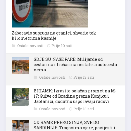
Zaboravio suprugu na granici, shvatio tek
kilometrima kasnije
Ostale novosti
Prije 10 sati
GDJE SU NAŠE PARE: Milijarde od
cestarina i trošarina nestale, a autocesta
nema
Ostale novosti
Prije 13 sati
BIHAMK: Izrazito pojačan promet na M-
17: Gužve od Bradine prema Konjicu i
Jablanici, dodatno usporavaju radovi
Ostale novosti
Prije 13 sati
OD RAME PREKO SINJA, SVE DO
SARDINIJE: Tragovima vjere, povijesti i