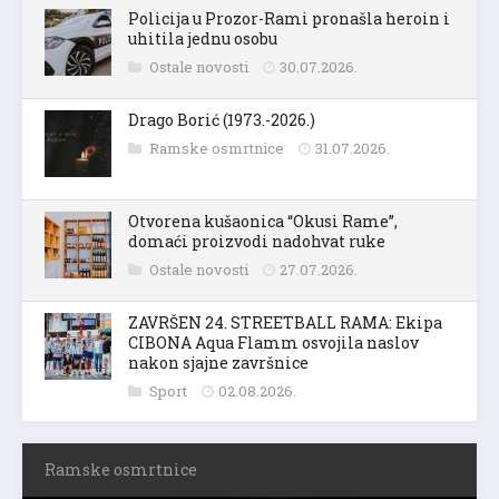
Policija u Prozor-Rami pronašla heroin i
uhitila jednu osobu
Ostale novosti
30.07.2026.
Drago Borić (1973.-2026.)
Ramske osmrtnice
31.07.2026.
Otvorena kušaonica “Okusi Rame”,
domaći proizvodi nadohvat ruke
Ostale novosti
27.07.2026.
ZAVRŠEN 24. STREETBALL RAMA: Ekipa
CIBONA Aqua Flamm osvojila naslov
nakon sjajne završnice
Sport
02.08.2026.
Ramske osmrtnice