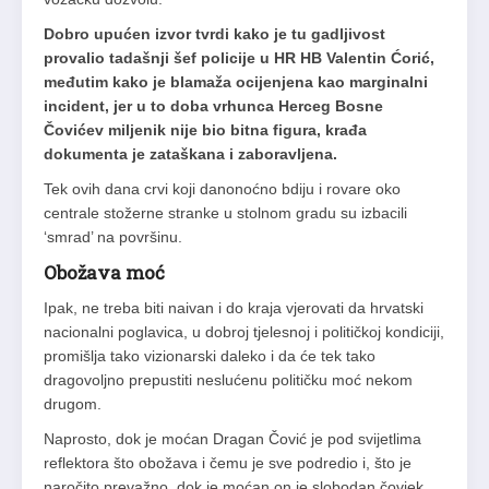
Dobro upućen izvor tvrdi kako je tu gadljivost
provalio tadašnji šef policije u HR HB Valentin Ćorić,
međutim kako je blamaža ocijenjena kao marginalni
incident, jer u to doba vrhunca Herceg Bosne
Čovićev miljenik nije bio bitna figura, krađa
dokumenta je zataškana i zaboravljena.
Tek ovih dana crvi koji danonoćno bdiju i rovare oko
centrale stožerne stranke u stolnom gradu su izbacili
‘smrad’ na površinu.
Obožava moć
Ipak, ne treba biti naivan i do kraja vjerovati da hrvatski
nacionalni poglavica, u dobroj tjelesnoj i političkoj kondiciji,
promišlja tako vizionarski daleko i da će tek tako
dragovoljno prepustiti neslućenu političku moć nekom
drugom.
Naprosto, dok je moćan Dragan Čović je pod svijetlima
reflektora što obožava i čemu je sve podredio i, što je
naročito prevažno, dok je moćan on je slobodan čovjek.