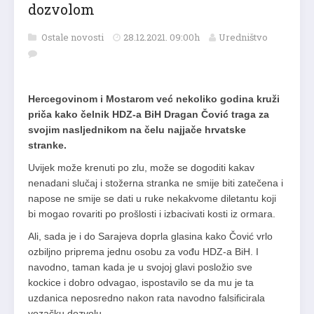
dozvolom
Ostale novosti
28.12.2021. 09:00h
Uredništvo
Hercegovinom i Mostarom već nekoliko godina kruži
priča kako čelnik HDZ-a BiH Dragan Čović traga za
svojim nasljednikom na čelu najjače hrvatske
stranke.
Uvijek može krenuti po zlu, može se dogoditi kakav
nenadani slučaj i stožerna stranka ne smije biti zatečena i
napose ne smije se dati u ruke nekakvome diletantu koji
bi mogao rovariti po prošlosti i izbacivati kosti iz ormara.
Ali, sada je i do Sarajeva doprla glasina kako Čović vrlo
ozbiljno priprema jednu osobu za vođu HDZ-a BiH. I
navodno, taman kada je u svojoj glavi posložio sve
kockice i dobro odvagao, ispostavilo se da mu je ta
uzdanica neposredno nakon rata navodno falsificirala
vozačku dozvolu.