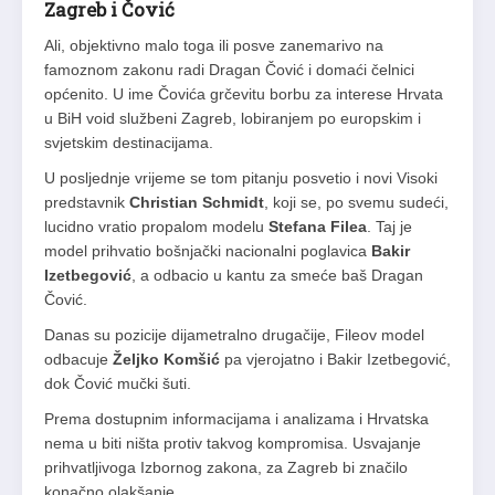
Zagreb i Čović
Ali, objektivno malo toga ili posve zanemarivo na
famoznom zakonu radi Dragan Čović i domaći čelnici
općenito. U ime Čovića grčevitu borbu za interese Hrvata
u BiH void službeni Zagreb, lobiranjem po europskim i
svjetskim destinacijama.
U posljednje vrijeme se tom pitanju posvetio i novi Visoki
predstavnik
Christian Schmidt
, koji se, po svemu sudeći,
lucidno vratio propalom modelu
Stefana Filea
. Taj je
model prihvatio bošnjački nacionalni poglavica
Bakir
Izetbegović
, a odbacio u kantu za smeće baš Dragan
Čović.
Danas su pozicije dijametralno drugačije, Fileov model
odbacuje
Željko Komšić
pa vjerojatno i Bakir Izetbegović,
dok Čović mučki šuti.
Prema dostupnim informacijama i analizama i Hrvatska
nema u biti ništa protiv takvog kompromisa. Usvajanje
prihvatljivoga Izbornog zakona, za Zagreb bi značilo
konačno olakšanje.