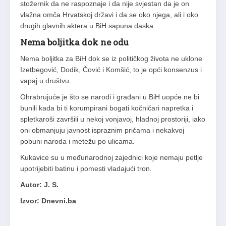
stožernik da ne raspoznaje i da nije svjestan da je on
vlažna omča Hrvatskoj državi i da se oko njega, ali i oko
drugih glavnih aktera u BiH sapuna daska.
Nema boljitka dok ne odu
Nema boljitka za BiH dok se iz političkog života ne uklone
Izetbegović, Dodik, Čović i Komšić, to je opći konsenzus i
vapaj u društvu.
Ohrabrujuće je što se narodi i građani u BiH uopće ne bi
bunili kada bi ti korumpirani bogati kočničari napretka i
spletkaroši završili u nekoj vonjavoj, hladnoj prostoriji, iako
oni obmanjuju javnost ispraznim pričama i nekakvoj
pobuni naroda i metežu po ulicama.
Kukavice su u međunarodnoj zajednici koje nemaju petlje
upotrijebiti batinu i pomesti vladajući tron.
Autor: J. S.
Izvor: Dnevni.ba