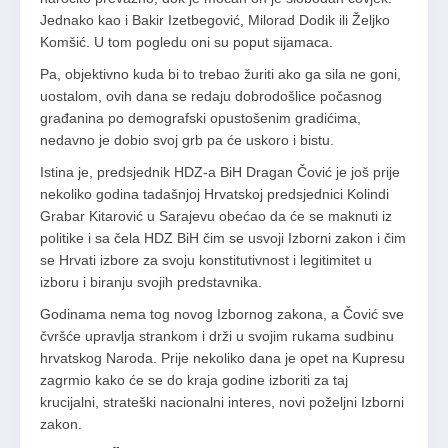
Jednako kao i Bakir Izetbegović, Milorad Dodik ili Željko
Komšić. U tom pogledu oni su poput sijamaca.
Pa, objektivno kuda bi to trebao žuriti ako ga sila ne goni,
uostalom, ovih dana se redaju dobrodošlice počasnog
građanina po demografski opustošenim gradićima,
nedavno je dobio svoj grb pa će uskoro i bistu.
Istina je, predsjednik HDZ-a BiH Dragan Čović je još prije
nekoliko godina tadašnjoj Hrvatskoj predsjednici Kolindi
Grabar Kitarović u Sarajevu obećao da će se maknuti iz
politike i sa čela HDZ BiH čim se usvoji Izborni zakon i čim
se Hrvati izbore za svoju konstitutivnost i legitimitet u
izboru i biranju svojih predstavnika.
Godinama nema tog novog Izbornog zakona, a Čović sve
čvršće upravlja strankom i drži u svojim rukama sudbinu
hrvatskog Naroda. Prije nekoliko dana je opet na Kupresu
zagrmio kako će se do kraja godine izboriti za taj
krucijalni, strateški nacionalni interes, novi poželjni Izborni
zakon.