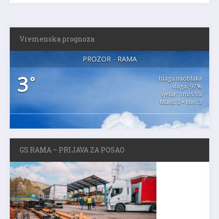
Vremenska prognoza
PROZOR - RAMA
3
°
blaga naoblaka
vlaga: 97%
vjetar: 1m/s SSI
Maks. 3 • Min. 3
GS RAMA – PRIJAVA ZA POSAO