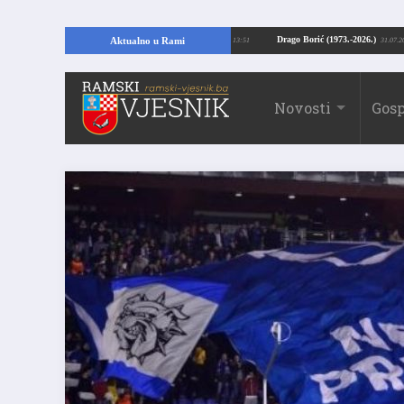
ajući temelje kuće, pronašao vrijedne arheološke ostatke
Drago Borić (1973.-
Aktualno u Rami
24.07.2026. 13:51
Novosti
Gosp