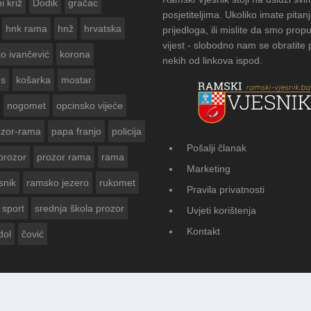
posjetiteljima. Ukoliko imate pitanj
hnk rama
hnž
hrvatska
prijedloga, ili mislite da smo propu
vijest - slobodno nam se obratite
zo ivančević
korona
nekih od linkova ispod.
us
košarka
mostar
nogomet
opcinsko vijeće
ozor-rama
papa franjo
policija
Pošalji članak
prozor
prozor rama
rama
FOTOGALERIJA: Čuvanje običaja u D
Marketing
Vasti
snik
ramsko jezero
rukomet
Pravila privatnosti
sport
srednja škola prozor
Uvjeti korištenja
Kontakt
dol
čović