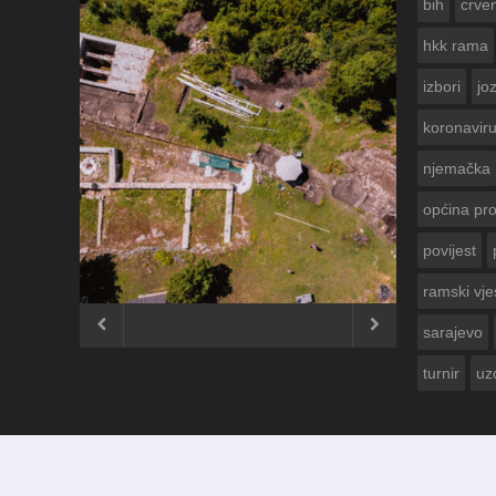
hkk rama
izbori
jo
koronavir
njemačka
općina pr
povijest
ČESTITKA RAMSKOG VJESNIKA ZA
USKRS 2023. GODINE
ramski vje


sarajevo
turnir
uz
© 2012 - 2026
Ramski Vjesnik
. Sva prava pridržana.