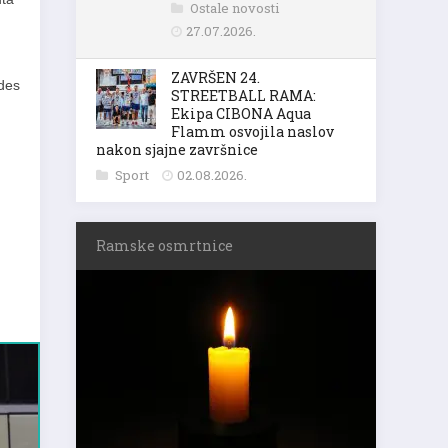
Ostale novosti
27.07.2026.
ZAVRŠEN 24.
ndes
STREETBALL RAMA:
Ekipa CIBONA Aqua
Flamm osvojila naslov
nakon sjajne završnice
Sport
02.08.2026.
Ramske osmrtnice