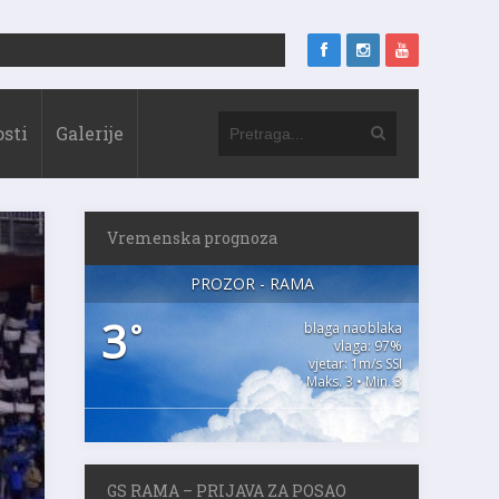
sti
Galerije
Vremenska prognoza
PROZOR - RAMA
3
°
blaga naoblaka
vlaga: 97%
vjetar: 1m/s SSI
Maks. 3 • Min. 3
GS RAMA – PRIJAVA ZA POSAO