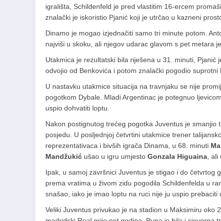
igrališta, Schildenfeld je pred vlastitim 16-ercem promaš
znalački je iskoristio Pjanić koji je utrčao u kazneni pros
Dinamo je mogao izjednačiti samo tri minute potom. Antoli
najviši u skoku, ali njegov udarac glavom s pet metara je
Utakmica je rezultatski bila riješena u 31. minuti, Pjan
odvojio od Benkovića i potom znalački pogodio suprotn
U nastavku utakmice situacija na travnjaku se nije promi
pogotkom Dybale. Mladi Argentinac je potegnuo ljevicom 
uspio dohvatiti loptu.
Nakon postignutog trećeg pogotka Juventus je smanjio
posjedu. U posljednjoj četvrtini utakmice trener talijans
reprezentativaca i bivših igrača Dinama, u 68. minuti
Ma
Mandžukić
ušao u igru umjesto
Gonzala Higuaina
, al
Ipak, u samoj završnici Juventus je stigao i do četvrtog 
prema vratima u živom zidu pogodila Schildenfelda u ra
snašao, iako je imao loptu na ruci nije ju uspio prebaciti 
Veliki Juventus privukao je na stadion u Maksimiru oko 2
madridski Real prije pet godina. Puna je bila i sjeverna t