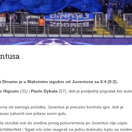
ntusa
 Dinamo je u Maksimiru izgubio od Juventusa sa 0:4 (0:2).
o Higuain
(31) i
Paulo Dybala
(57), dok je posljednji pogodak bio aut
jerna od samoga početka, Juventus je preuzeo kontrolu igre, dok je
o zatvoriti sve prilaze svom golu.
la rezultat sve do sredine prvog poluvremena jer Juventus nije uspio
Schildenfeld i Sigali vrlo loše reagirali na jednu dubinsku loptu sa sredin