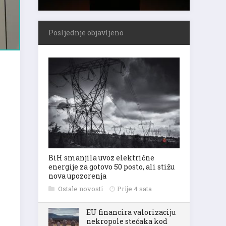
Posljednje objavljeno
BiH smanjila uvoz električne
energije za gotovo 50 posto, ali stižu
nova upozorenja
Ostale novosti
Prije 4 sata
EU financira valorizaciju
nekropole stećaka kod