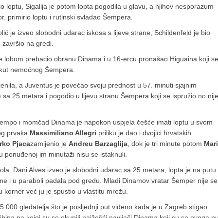
io loptu, Sigalija je potom lopta pogodila u glavu, a njihov nesporazum
tor, primirio loptu i rutinski svladao Šempera.
ć je izveo slobodni udarac iskosa s lijeve strane, Schildenfeld je bio
 završio na gredi.
ić je lobom prebacio obranu Dinama i u 16-ercu pronašao Higuaina koji s
i kut nemoćnog Šempera.
jenila, a Juventus je povećao svoju prednost u 57. minuti sjajnim
sa 25 metara i pogodio u lijevu stranu Šempera koji se ispružio no nij
 tempo i momčad Dinama je napokon uspjela češće imati loptu u svom
kog prvaka
Massimiliano Allegri
priliku je dao i dvojici hrvatskih
rko Pjaca
zamijenio je
Andreu Barzaglija
, dok je tri minute potom
Mar
i u ponuđenoj im minutaži nisu se istaknuli.
gola. Dani Alves izveo je slobodni udarac sa 25 metara, lopta je na putu
me i u paraboli padala pod gredu. Mladi Dinamov vratar Šemper nije se
u korner već ju je spustio u vlastitu mrežu.
5.000 gledatelja što je posljednji put viđeno kada je u Zagreb stigao
ribina na kojoj su se okupili najžešći navijači Dinama koji su se ovoga p