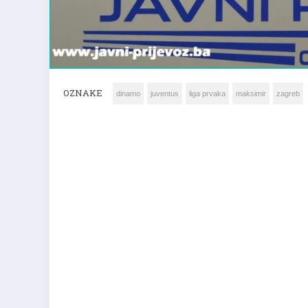
OZNAKE
dinamo
juventus
liga prvaka
maksimir
zagreb