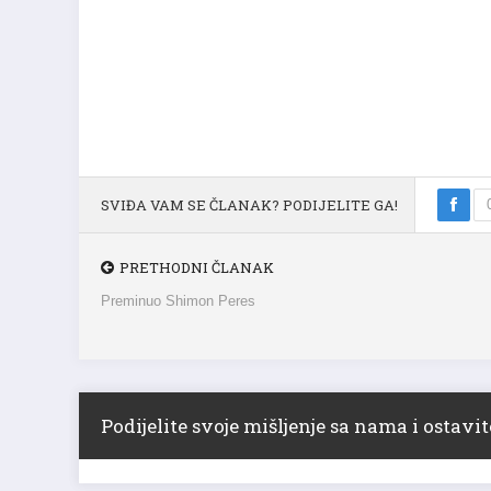
SVIĐA VAM SE ČLANAK? PODIJELITE GA!
PRETHODNI ČLANAK
Preminuo Shimon Peres
Podijelite svoje mišljenje sa nama i ostav