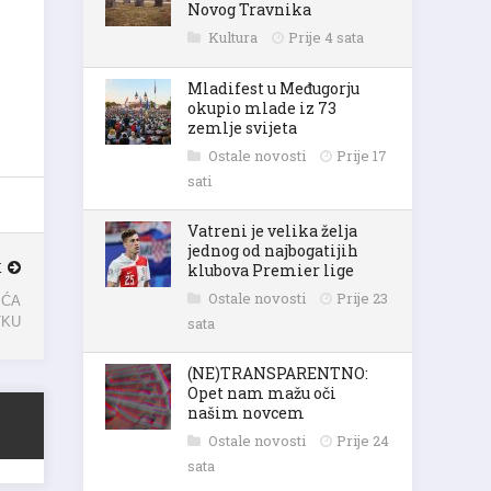
Novog Travnika
Kultura
Prije 4 sata
Mladifest u Međugorju
okupio mlade iz 73
zemlje svijeta
Ostale novosti
Prije 17
sati
Vatreni je velika želja
jednog od najbogatijih
K
klubova Premier lige
IĆA
Ostale novosti
Prije 23
TKU
sata
(NE)TRANSPARENTNO:
Opet nam mažu oči
našim novcem
Ostale novosti
Prije 24
sata