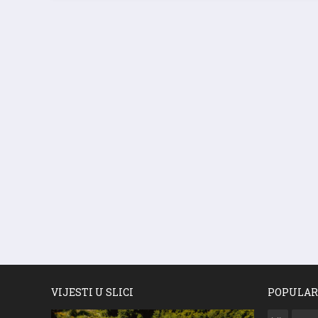
VIJESTI U SLICI
POPULAR
bih
crven