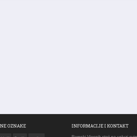
NE OZNAKE
INFORMACIJE I KONTAKT
Ramski Vjesnik stoji na usluzi svi
i križ
Dodik
gračac