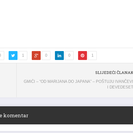
0
1
0
0
1
SLIJEDEĆI ČLANA
GMIĆI – “OD MARIJANA DO JAPANA” – POŠTUJU IVANČEV
I DEVEDESE
ite komentar