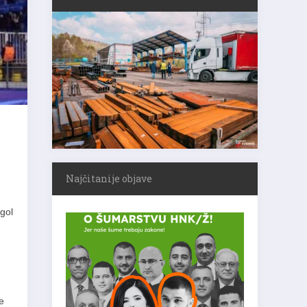
Najčitanije objave
ogol
e