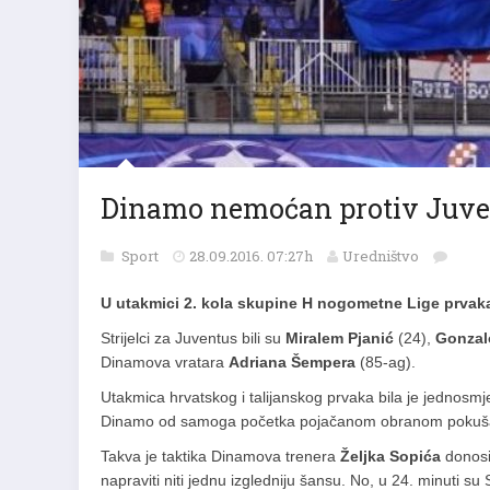
Dinamo nemoćan protiv Juve
Sport
28.09.2016. 07:27h
Uredništvo
U utakmici 2. kola skupine H nogometne Lige prvaka
Strijelci za Juventus bili su
Miralem Pjanić
(24),
Gonzal
Dinamova vratara
Adriana Šempera
(85-ag).
Utakmica hrvatskog i talijanskog prvaka bila je jednosm
Dinamo od samoga početka pojačanom obranom pokušava
Takva je taktika Dinamova trenera
Željka Sopića
donosi
napraviti niti jednu izgledniju šansu. No, u 24. minuti su 