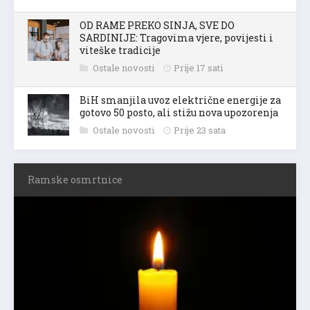
OD RAME PREKO SINJA, SVE DO
SARDINIJE: Tragovima vjere, povijesti i
viteške tradicije
Ostale novosti
Prije 17 sati
BiH smanjila uvoz električne energije za
gotovo 50 posto, ali stižu nova upozorenja
Ostale novosti
Prije 23 sata
Ramske osmrtnice