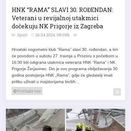
HNK “RAMA” SLAVI 30. ROĐENDAN:
Veterani u revijalnoj utakmici
dočekuju NK Prigorje iz Zagreba
Sport
26.04.2024. 08:09h
Hrvatski nogometni klub “Rama” slavi 30. rođendan, a tim
će povodom u subotu 27. travnja u Prozoru s početkom u
16:30 biti odigrana utakmica veterana HNK “Rama” i NK
Prigorje Žerjavinec. Dio je ovo programa obilježavanja 30
godina postojanja HNK „Rama“, gdje će gledatelji imati
priliku uživati u majstorijama bivših…
Pročitajte više