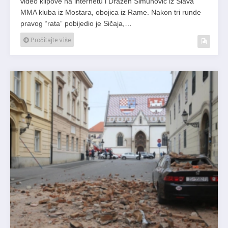
video klipove na internetu i Dražen Šimunović iz Slava
MMA kluba iz Mostara, obojica iz Rame. Nakon tri runde
pravog “rata” pobijedio je Sičaja,…
Pročitajte više