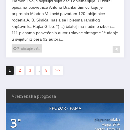
Plamen Tvojih svjetiljki svjetlošću oplemenjuje U zbirci
pjesama posvetnica Antunu Branku Šimiću koju je
pripremio Mladen Vuković povodom 120. obljetnice
rođenja A. B. Šimića, našla se i pjesma ramskog
književnika Rajka Glibe. “(…) čitateljima nudimo izbor sa
111 pjesama posvećenih autoru slavne sintagme “čuđenje
u svijetu” iz pera 92 autora…
Pročitajte više
1
2
3
…
9
>>
Vremenska prognoza
PROZOR - RAMA
3
°
blaga naoblaka
vlaga: 97%
vjetar: 1m/s SSI