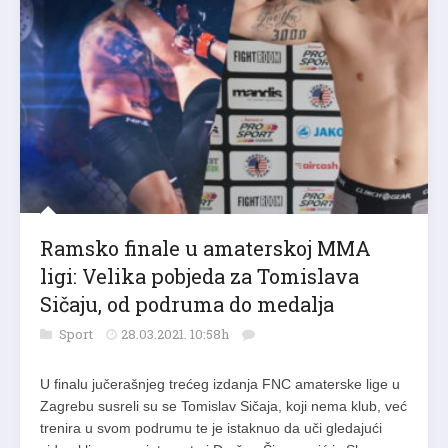
Ramsko finale u amaterskoj MMA
ligi: Velika pobjeda za Tomislava
Sičaju, od podruma do medalja
Sport
28.03.2021. 10:58h
U finalu jučerašnjeg trećeg izdanja FNC amaterske lige u
Zagrebu susreli su se Tomislav Sičaja, koji nema klub, već
trenira u svom podrumu te je istaknuo da uči gledajući