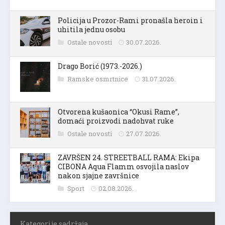
Policija u Prozor-Rami pronašla heroin i
uhitila jednu osobu
Ostale novosti
30.07.2026.
Drago Borić (1973.-2026.)
Ramske osmrtnice
31.07.2026.
Otvorena kušaonica “Okusi Rame”,
domaći proizvodi nadohvat ruke
Ostale novosti
27.07.2026.
ZAVRŠEN 24. STREETBALL RAMA: Ekipa
CIBONA Aqua Flamm osvojila naslov
nakon sjajne završnice
Sport
02.08.2026.
Kategorije sadržaja