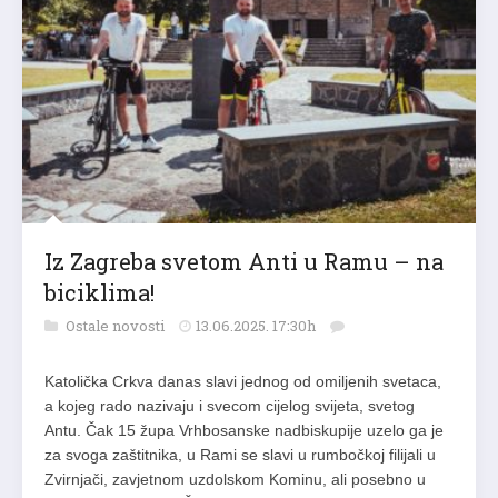
Iz Zagreba svetom Anti u Ramu – na
biciklima!
Ostale novosti
13.06.2025. 17:30h
Katolička Crkva danas slavi jednog od omiljenih svetaca,
a kojeg rado nazivaju i svecom cijelog svijeta, svetog
Antu. Čak 15 župa Vrhbosanske nadbiskupije uzelo ga je
za svoga zaštitnika, u Rami se slavi u rumbočkoj filijali u
Zvirnjači, zavjetnom uzdolskom Kominu, ali posebno u