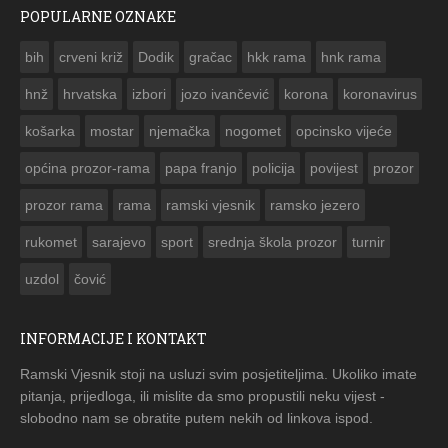
POPULARNE OZNAKE
ČESTITKA RAMSKOG VJESNIKA ZA USKRS 2023. GODINE
bih
crveni križ
Dodik
gračac
hkk rama
hnk rama


hnž
hrvatska
izbori
jozo ivančević
korona
koronavirus
košarka
mostar
njemačka
nogomet
opcinsko vijeće
općina prozor-rama
papa franjo
policija
povijest
prozor
prozor rama
rama
ramski vjesnik
ramsko jezero
rukomet
sarajevo
sport
srednja škola prozor
turnir
uzdol
čović
INFORMACIJE I KONTAKT
Ramski Vjesnik stoji na usluzi svim posjetiteljima. Ukoliko imate
pitanja, prijedloga, ili mislite da smo propustili neku vijest -
slobodno nam se obratite putem nekih od linkova ispod.