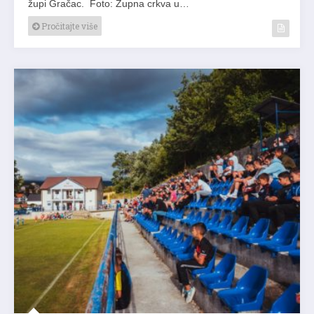
župi Gračac. Foto: Župna crkva u…
Pročitajte više