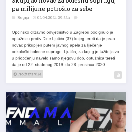
Skupljao novac za bolesnu suprugu,
pa milijune potrošio za sebe
Regija
02.04.2021. 09:22h
Općinsko državno odvjetništvo u Zagrebu podignulo je
optužnicu protiv Dine Ljutića (37) kojeg tereti da je prao
novac prikupljen putem javnog apela za liječenje
onkološki bolesne supruge. Ljutića, za kojeg je tužiteljstvo
u priopćenju navelo samo njegovu dob, optužnica tereti
da je od 22. studenog 2019. do 28. prosinca 2020….
Pročitajte više