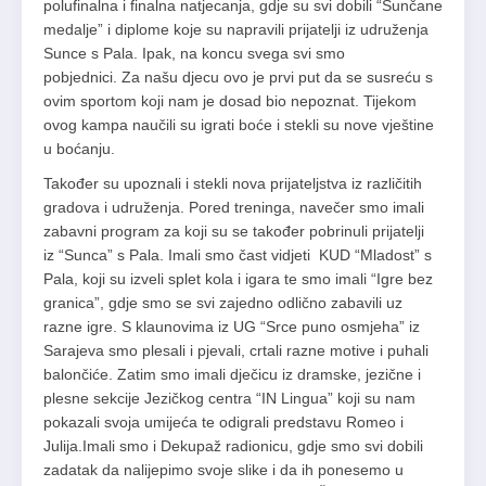
polufinalna i finalna natjecanja, gdje su svi dobili “Sunčane
medalje” i diplome koje su napravili prijatelji iz udruženja
Sunce s Pala. Ipak, na koncu svega svi smo
pobjednici. Za našu djecu ovo je prvi put da se susreću s
ovim sportom koji nam je dosad bio nepoznat. Tijekom
ovog kampa naučili su igrati boće i stekli su nove vještine
u boćanju.
Također su upoznali i stekli nova prijateljstva iz različitih
gradova i udruženja. Pored treninga, navečer smo imali
zabavni program za koji su se također pobrinuli prijatelji
iz “Sunca” s Pala. Imali smo čast vidjeti KUD “Mladost” s
Pala, koji su izveli splet kola i igara te smo imali “Igre bez
granica”, gdje smo se svi zajedno odlično zabavili uz
razne igre. S klaunovima iz UG “Srce puno osmjeha” iz
Sarajeva smo plesali i pjevali, crtali razne motive i puhali
balončiće. Zatim smo imali dječicu iz dramske, jezične i
plesne sekcije Jezičkog centra “IN Lingua” koji su nam
pokazali svoja umijeća te odigrali predstavu Romeo i
Julija.Imali smo i Dekupaž radionicu, gdje smo svi dobili
zadatak da nalijepimo svoje slike i da ih ponesemo u