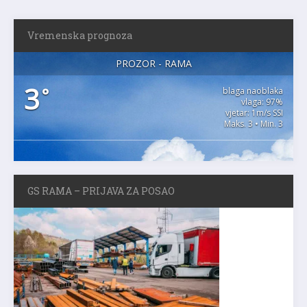
Vremenska prognoza
PROZOR - RAMA
3
°
blaga naoblaka
vlaga: 97%
vjetar: 1m/s SSI
Maks. 3 • Min. 3
GS RAMA – PRIJAVA ZA POSAO