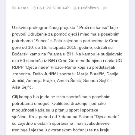
Rama
06.11.2015. 08:44h
Uredništvo
U okviru prekograničnog projekta ” Pruži mi šansu” koje
provodi Udruženje za pomoć djeci i mladima s posebnim
potrebama “Sunce” s Pala zajedno s partnerima iz Crne
gore od 10. do 16. listopada 2015. godine, održali su
Boćarski kamp na Palama u BiH. Na kampu je sudjelovalo
oko 60 sportaša iz BiH i Crne Gore među njima i naša UG
RDPP “Djeca nade” Prozor-Rama koju su predstavljali
trenerica- Delfo Juričić i sportaši: Marija Burečić, Danijel
Juričič, Antonija Brajko, Amela Šehić, Senada Sejfić i
Aiša Sejfić.
Cilj kampa bio je da se svim sportašima s posebnim
potrebama omogući kvalitetno druženje i jednake
mogućnosti kada su u pitanju sport i sportske
vještine. Kroz period od 7 dana na Palama “Djeca nade”
su zajedno s ostalim sportašima imali svakodnevne
treninge i vježbe u dvoranskom boćanju te na kraju