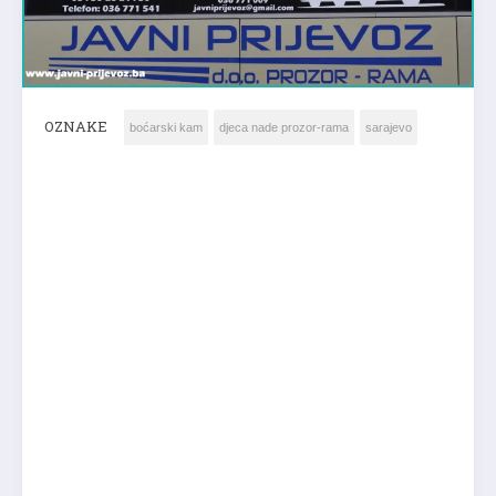
OZNAKE
boćarski kam
djeca nade prozor-rama
sarajevo