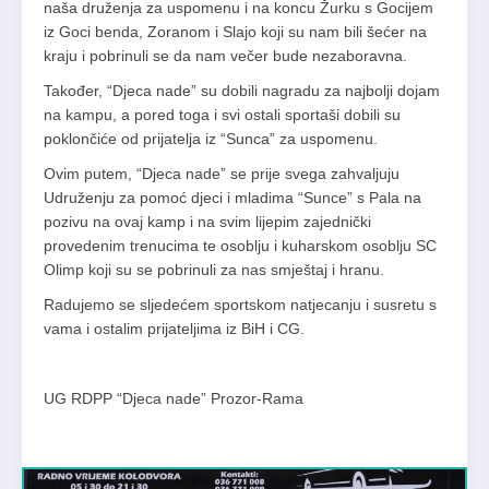
naša druženja za uspomenu i na koncu Žurku s Gocijem
iz Goci benda, Zoranom i Slajo koji su nam bili šećer na
kraju i pobrinuli se da nam večer bude nezaboravna.
Također, “Djeca nade” su dobili nagradu za najbolji dojam
na kampu, a pored toga i svi ostali sportaši dobili su
poklončiće od prijatelja iz “Sunca” za uspomenu.
Ovim putem, “Djeca nade” se prije svega zahvaljuju
Udruženju za pomoć djeci i mladima “Sunce” s Pala na
pozivu na ovaj kamp i na svim lijepim zajednički
provedenim trenucima te osoblju i kuharskom osoblju SC
Olimp koji su se pobrinuli za nas smještaj i hranu.
Radujemo se sljedećem sportskom natjecanju i susretu s
vama i ostalim prijateljima iz BiH i CG.
UG RDPP “Djeca nade” Prozor-Rama