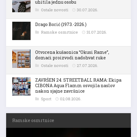
uhitila jednu osobu
Ostale novosti
30.07.2026.
Drago Borić (1973.-2026.)
Ramske osmrtnice
31.07.2026.
Otvorena kušaonica “Okusi Rame”,
domaći proizvodi nadohvat ruke
Ostale novosti
27.07.2026.
ZAVRŠEN 24. STREETBALL RAMA: Ekipa
CIBONA Aqua Flamm osvojila naslov
nakon sjajne završnice
Sport
02.08.2026.
Ramske osmrtnice