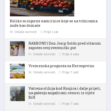
Koliko su sigurne namirnice koje se na tržnicama
nude kao domaće
Ostale novosti
Prije 1 sat
RABBUNI! | Don Josip Soldo pred oltarom
započeo svoj svećenički put
Ostale novosti
Prije 3 sata
Vremenska prognoza za Hercegovinu
Ostale novosti
Prije 7 sati
Vatrena stihija kod Konjica i dalje prijeti,
na gašenju angažirani resursi iz cijele
BiH
Ostale novosti
Prije 7 sati