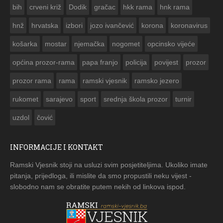
bih
crveni križ
Dodik
gračac
hkk rama
hnk rama


hnž
hrvatska
izbori
jozo ivančević
korona
koronavirus
košarka
mostar
njemačka
nogomet
opcinsko vijeće
općina prozor-rama
papa franjo
policija
povijest
prozor
prozor rama
rama
ramski vjesnik
ramsko jezero
rukomet
sarajevo
sport
srednja škola prozor
turnir
uzdol
čović
INFORMACIJE I KONTAKT
Ramski Vjesnik stoji na usluzi svim posjetiteljima. Ukoliko imate
pitanja, prijedloga, ili mislite da smo propustili neku vijest -
slobodno nam se obratite putem nekih od linkova ispod.