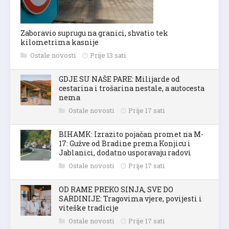
Zaboravio suprugu na granici, shvatio tek
kilometrima kasnije
Ostale novosti
Prije 13 sati
GDJE SU NAŠE PARE: Milijarde od
cestarina i trošarina nestale, a autocesta
nema
Ostale novosti
Prije 17 sati
BIHAMK: Izrazito pojačan promet na M-
17: Gužve od Bradine prema Konjicu i
Jablanici, dodatno usporavaju radovi
Ostale novosti
Prije 17 sati
OD RAME PREKO SINJA, SVE DO
SARDINIJE: Tragovima vjere, povijesti i
viteške tradicije
Ostale novosti
Prije 17 sati