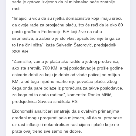
sada je gotovo izvjesno da ni minimalac neće znatnije
rasti.
“Imajući u vidu da su rijetka domaćinstva koja imaju sreću
da dvoje rade za prosječnu plaću, što će reći da je oko 80
posto građana Federacije BiH koji žive na rubu
siromaštva, a žalosno je što vlast apsolutno nije briga za
to i ne čini ništa”, kaže Selvedin Šatorović, predsjednik
SSS BiH.
“Zamislite, vama je plaća ako radite u jednoj prodavnici,
ako ste sretnik, 700 KM, a taj poslodavac je prošle godine
ostvario dobit za koju je dobio od vlade poticaj od milijun
KM, a od toga nijedne marke nije povećao plaću. Zbog
čega onda pare odlaze iz proračuna za takve poslodavce,
za koga mi to onda radimo”, komentira Ranka Mišić,
predsjednica Saveza sindikata RS.
Ekonomski analitičari smatraju da s ovakvim primanjima
građani mogu pregurati pola mjeseca, ali da su prognoze
uz rast inflacije i nekontroliran rast cijena i plaće koje ne
prate ovaj trend sve samo ne dobre.