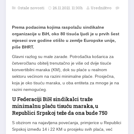
Ostale novosti
26.11.2021. 11:30h
Uredništvo
Prema podacima kojima raspolažu sindikalne
organizacije u BiH, oko 80 tisuća ljudi je u prvih šest
mjeseci ove godine otišlo u zemlje Europske unije,
piše BHRT.
Glavni razlog su male zarade. Potrošačka košarica za
četveročlanu obitelj trenutačno je više od dvije tisuće
konvertibilni maraka (KM), dok su plaće u realnom
sektoru većinom na razini minimalne plaće. Prosječna,
koja je oko tisuću maraka, u oba entiteta za mnoge je na
razini nemogućeg.
U Federaciji BiH sindikalci traže
minimalnu plaću tisuću maraka, u
Republici Srpskoj teže da ona bude 750
S obzirom na najavljena povećanja, primjerice u Republici
Srpskoj između 14 i 22 KM u prosjeku svih plaća, već