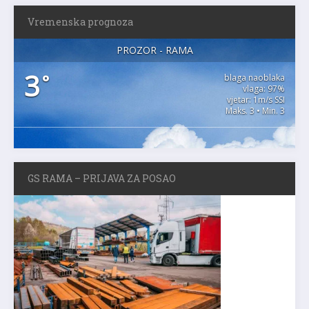
Vremenska prognoza
PROZOR - RAMA
3
°
blaga naoblaka
vlaga: 97%
vjetar: 1m/s SSI
Maks. 3 • Min. 3
GS RAMA – PRIJAVA ZA POSAO