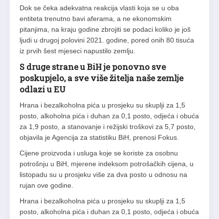
Dok se čeka adekvatna reakcija vlasti koja se u oba
entiteta trenutno bavi aferama, a ne ekonomskim
pitanjima, na kraju godine zbrojiti se podaci koliko je još
ljudi u drugoj polovini 2021. godine, pored onih 80 tisuća
iz prvih šest mjeseci napustilo zemlju.
S druge strane u BiH je ponovno sve
poskupjelo, a sve više žitelja naše zemlje
odlazi u EU
Hrana i bezalkoholna pića u prosjeku su skuplji za 1,5
posto, alkoholna pića i duhan za 0,1 posto, odjeća i obuća
za 1,9 posto, a stanovanje i režijski troškovi za 5,7 posto,
objavila je Agencija za statistiku BiH, prenosi Fokus.
Cijene proizvoda i usluga koje se koriste za osobnu
potrošnju u BiH, mjerene indeksom potrošačkih cijena, u
listopadu su u prosjeku više za dva posto u odnosu na
rujan ove godine.
Hrana i bezalkoholna pića u prosjeku su skuplji za 1,5
posto, alkoholna pića i duhan za 0,1 posto, odjeća i obuća