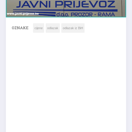
OZNAKE
cijene
odlazak
odlazak iz BiH