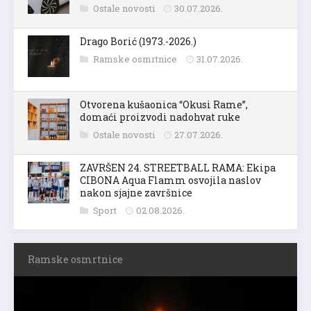
Ostale novosti
30.07.2026.
Drago Borić (1973.-2026.)
Ramske osmrtnice
31.07.2026.
Otvorena kušaonica “Okusi Rame”,
domaći proizvodi nadohvat ruke
Ostale novosti
27.07.2026.
ZAVRŠEN 24. STREETBALL RAMA: Ekipa
CIBONA Aqua Flamm osvojila naslov
nakon sjajne završnice
Sport
02.08.2026.
Ramske osmrtnice