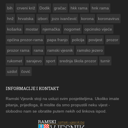
ČESTITKA RAMSKOG VJESNIKA ZA USKRS 2023. GODINE
bih
crveni križ
Dodik
gračac
hkk rama
hnk rama


hnž
hrvatska
izbori
jozo ivančević
korona
koronavirus
košarka
mostar
njemačka
nogomet
opcinsko vijeće
općina prozor-rama
papa franjo
policija
povijest
prozor
prozor rama
rama
ramski vjesnik
ramsko jezero
rukomet
sarajevo
sport
srednja škola prozor
turnir
uzdol
čović
INFORMACIJE I KONTAKT
Ramski Vjesnik stoji na usluzi svim posjetiteljima. Ukoliko imate
pitanja, prijedloga, ili mislite da smo propustili neku vijest -
slobodno nam se obratite putem nekih od linkova ispod.