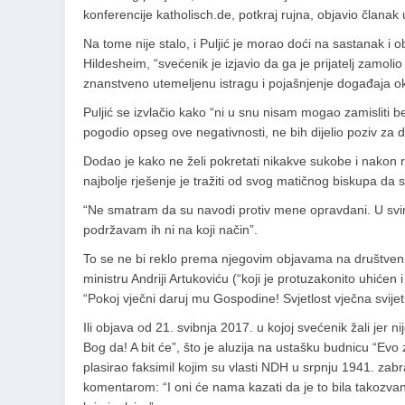
konferencije katholisch.de, potkraj rujna, objavio članak 
Na tome nije stalo, i Puljić je morao doći na sastanak i o
Hildesheim, “svećenik je izjavio da ga je prijatelj zamoli
znanstveno utemeljenu istragu i pojašnjenje događaja o
Puljić se izvlačio kako “ni u snu nisam mogao zamisliti 
pogodio opseg ove negativnosti, ne bih dijelio poziv za d
Dodao je kako ne želi pokretati nikakve sukobe i nakon 
najbolje rješenje je tražiti od svog matičnog biskupa da s
“Ne smatram da su navodi protiv mene opravdani. U svi
podržavam ih ni na koji način”.
To se ne bi reklo prema njegovim objavama na društven
ministru Andriji Artukoviću (“koji je protuzakonito uhiće
“Pokoj vječni daruj mu Gospodine! Svjetlost vječna svijet
Ili objava od 21. svibnja 2017. u kojoj svećenik žali jer n
Bog da! A bit će”, što je aluzija na ustašku budnicu “Ev
plasirao faksimil kojim su vlasti NDH u srpnju 1941. zabra
komentarom: “I oni će nama kazati da je to bila takozvana, 