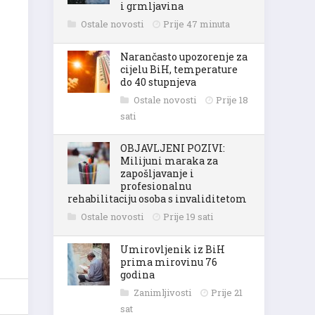
i grmljavina
Ostale novosti
Prije 47 minuta
Narančasto upozorenje za
cijelu BiH, temperature
do 40 stupnjeva
Ostale novosti
Prije 18
sati
OBJAVLJENI POZIVI:
Milijuni maraka za
zapošljavanje i
profesionalnu
rehabilitaciju osoba s invaliditetom
Ostale novosti
Prije 19 sati
Umirovljenik iz BiH
prima mirovinu 76
godina
Zanimljivosti
Prije 21
sat