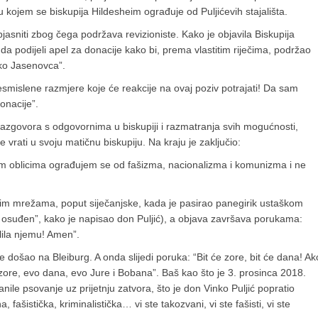
u kojem se biskupija Hildesheim ograđuje od Puljićevih stajališta.
bjasniti zbog čega podržava revizioniste. Kako je objavila Biskupija
o da podijeli apel za donacije kako bi, prema vlastitim riječima, podržao
ko Jasenovca”.
besmislene razmjere koje će reakcije na ovaj poziv potrajati! Da sam
onacije”.
razgovora s odgovornima u biskupiji i razmatranja svih mogućnosti,
e vrati u svoju matičnu biskupiju. Na kraju je zaključio:
m oblicima ograđujem se od fašizma, nacionalizma i komunizma i ne
im mrežama, poput siječanjske, kada je pasirao panegirik ustaškom
n i osuđen”, kako je napisao don Puljić), a objava završava porukama:
lila njemu! Amen”.
ije došao na Bleiburg. A onda slijedi poruka: “Bit će zore, bit će dana! Ak
o zore, evo dana, evo Jure i Bobana”. Baš kao što je 3. prosinca 2018.
nile psovanje uz prijetnju zatvora, što je don Vinko Puljić popratio
fašistička, kriminalistička… vi ste takozvani, vi ste fašisti, vi ste