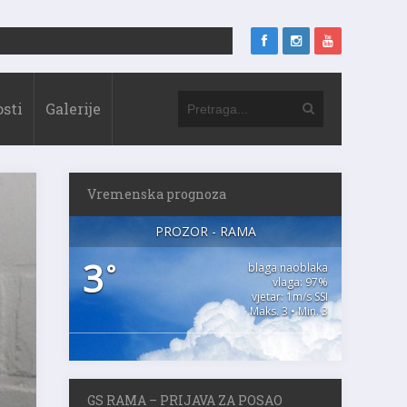
sti
Galerije
Vremenska prognoza
PROZOR - RAMA
3
°
blaga naoblaka
vlaga: 97%
vjetar: 1m/s SSI
Maks. 3 • Min. 3
GS RAMA – PRIJAVA ZA POSAO