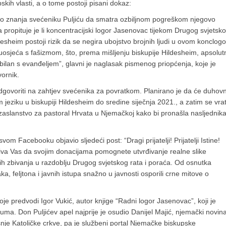
ih vlasti, a o tome postoji pisani dokaz:
do znanja svećeniku Puljiću da smatra ozbiljnom pogreškom njegovo
propituje je li koncentracijski logor Jasenovac tijekom Drugog svjetsk
ildesheim postoji rizik da se negira ubojstvo brojnih ljudi u ovom konclogo
 suosjeća s fašizmom, što, prema mišljenju biskupije Hildesheim, apsolut
tibilan s evanđeljem”, glavni je naglasak pismenog priopćenja, koje je
vornik.
odgovoriti na zahtjev svećenika za povratkom. Planirano je da će duhovn
jeziku u biskupiji Hildesheim do sredine siječnja 2021., a zatim se vrati
 izaslanstvo za pastoral Hrvata u Njemačkoj kako bi pronašla nasljednik
om Facebooku objavio sljedeći post: “Dragi prijatelji! Prijatelji Istine!
ziva Vas da svojim donacijama pomognete utvrđivanje realne slike
ih zbivanja u razdoblju Drugog svjetskog rata i poraća. Od osnutka
a, feljtona i javnih istupa snažno u javnosti osporili crne mitove o
e predvodi Igor Vukić, autor knjige “Radni logor Jasenovac”, koji je
ma. Don Puljićev apel najprije je osudio Danijel Majić, njemački novin
šnje Katoličke crkve, pa je službeni portal Njemačke biskupske