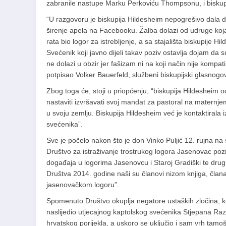
zabranile nastupe Marku Perkoviću Thompsonu, i biskupsk
“U razgovoru je biskupija Hildesheim nepogrešivo dala 
širenje apela na Facebooku. Žalba dolazi od udruge koja 
rata bio logor za istrebljenje, a sa stajališta biskupije H
Svećenik koji javno dijeli takav poziv ostavlja dojam da
ne dolazi u obzir jer fašizam ni na koji način nije kompa
potpisao Volker Bauerfeld, službeni biskupijski glasnogo
Zbog toga će, stoji u priopćenju, “biskupija Hildesheim 
nastaviti izvršavati svoj mandat za pastoral na maternjem 
u svoju zemlju. Biskupija Hildesheim već je kontaktirala
svećenika”.
Sve je počelo nakon što je don Vinko Puljić 12. rujna na sv
Društvo za istraživanje trostrukog logora Jasenovac po
događaja u logorima Jasenovcu i Staroj Gradiški te drug
Društva 2014. godine naši su članovi nizom knjiga, članak
jasenovačkom logoru”.
Spomenuto Društvo okuplja negatore ustaških zločina, koj
naslijedio utjecajnog kaptolskog svećenika Stjepana Razu
hrvatskog porijekla, a uskoro se uključio i sam vrh tamo