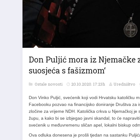
Don Puljić mora iz Njemačke 
suosjeća s fašizmom‘
Ostale novosti
20.10.2020. 17:23h
Uredništvo
Don Vinko Puljić, svećenik koji vodi Hrvatsku katoličku m
Facebooku pozvao na financijsko doniranje Društva za ist
zločine za vrijeme NDH. Katolička crkva u Njemačkoj je s
župu, a kako bi se izbjegao javni skandal, to će napravi
svećenik u međuvremenu sličan apel, lokalni biskup odm
Ova odluka donesena je prošli tjedan na sastanku Puljića,