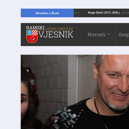
jući temelje kuće, pronašao vrijedne arheološke ostatke
Drago Borić (1973.-
Aktualno u Rami
24.07.2026. 13:51
Novosti
Gosp