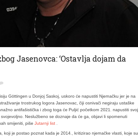
zbog Jasenovca: ‘Ostavlja dojam da
isiju Göttingen u Donjoj Saskoj, uskoro će napustiti Njemačku jer je na
raživanje trostrukog logora Jasenovac, čiji osnivači negiraju ustaške
nažno antifašistička i zbog toga će Puljić početkom 2021. napustiti svo
ti svojevoljno. Neslužbeno se doznaje da će ga, objavi li spomenuti
ah smijeniti, piše
Jutarnji list
.
 koji je postao poznat kada je 2014., kritizirao njemačke vlasti, koje su