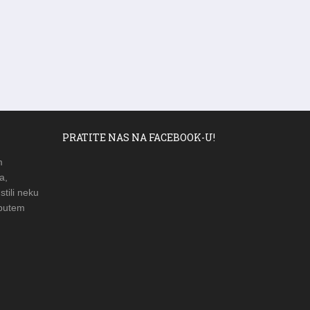
PRATITE NAS NA FACEBOOK-U!
m
a,
stili neku
 putem