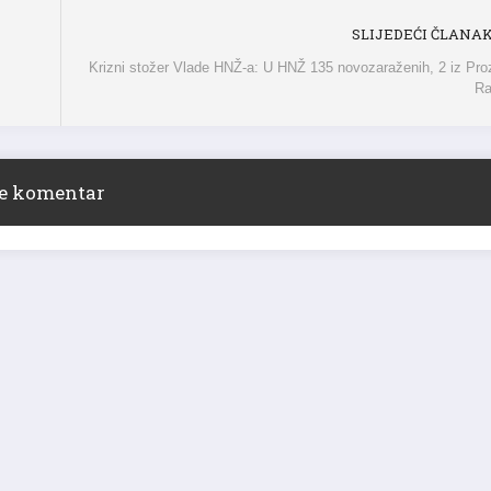
SLIJEDEĆI ČLANA
Krizni stožer Vlade HNŽ-a: U HNŽ 135 novozaraženih, 2 iz Pro
R
ite komentar