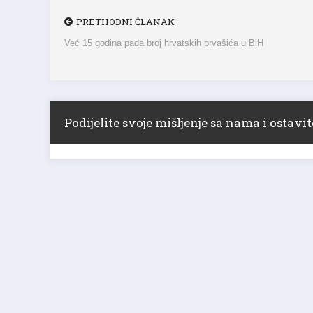
PRETHODNI ČLANAK
Već 15 godina pada broj hrvatskih prvašića u BiH
Podijelite svoje mišljenje sa nama i ostav