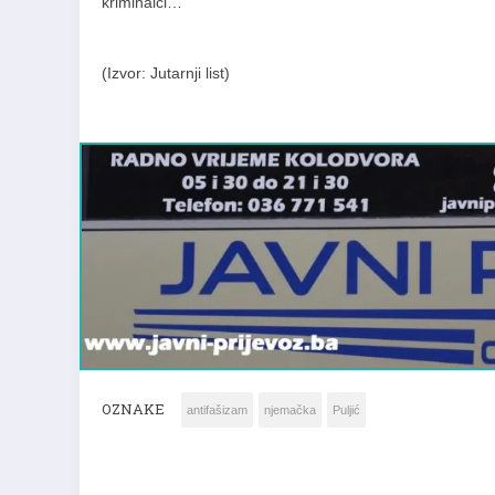
kriminalci…”
(Izvor: Jutarnji list)
OZNAKE
antifašizam
njemačka
Puljić