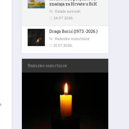
značaja za Hrvate u BiH
Ostale novosti
24.07.2026.
Drago Borić (1973.-2026.)
Ramske osmrtnice
31.07.2026.
Ramske osmrtnice
o