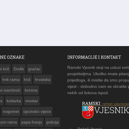
NE OZNAKE
INFORMACIJE I KONTAKT
Ramski Vjesnik stoji na usluzi svi
i križ
Dodik
gračac
posjetiteljima. Ukoliko imate pitanj
hnk rama
hnž
hrvatska
prijedloga, ili mislite da smo propu
vijest - slobodno nam se obratite
zo ivančević
korona
nekih od linkova ispod.
us
košarka
mostar
nogomet
opcinsko vijeće
ozor-rama
papa franjo
policija
Pošalji članak