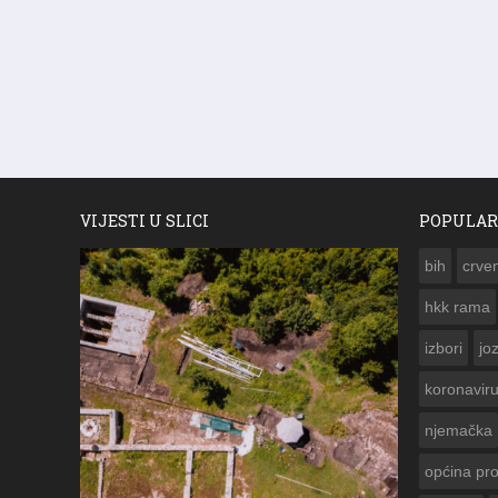
VIJESTI U SLICI
POPULAR
bih
crven
hkk rama
izbori
jo
koronavir
njemačka
općina pr