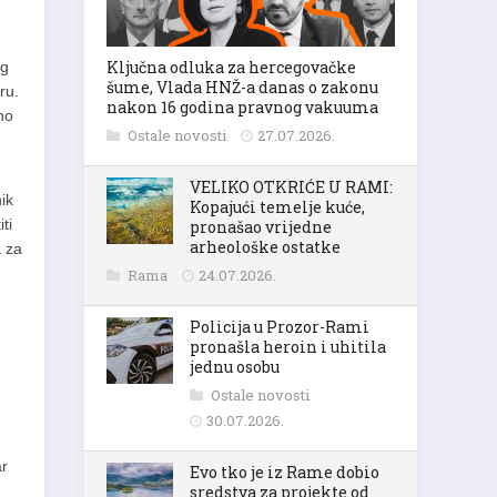
Ključna odluka za hercegovačke
og
šume, Vlada HNŽ-a danas o zakonu
ru.
nakon 16 godina pravnog vakuuma
no
Ostale novosti
27.07.2026.
VELIKO OTKRIĆE U RAMI:
ik
Kopajući temelje kuće,
ti
pronašao vrijedne
arheološke ostatke
a za
Rama
24.07.2026.
Policija u Prozor-Rami
pronašla heroin i uhitila
jednu osobu
Ostale novosti
30.07.2026.
ar
Evo tko je iz Rame dobio
sredstva za projekte od