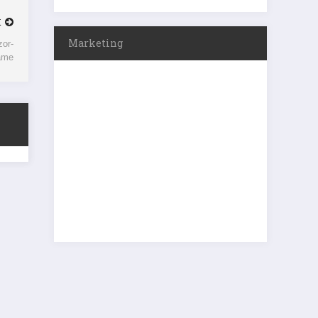
K
zor-
Marketing
ame