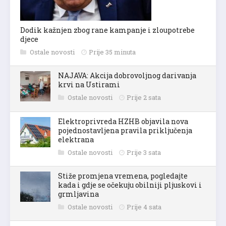
Dodik kažnjen zbog rane kampanje i zloupotrebe
djece
Ostale novosti
Prije 35 minuta
NAJAVA: Akcija dobrovoljnog darivanja
krvi na Ustirami
Ostale novosti
Prije 2 sata
Elektroprivreda HZHB objavila nova
pojednostavljena pravila priključenja
elektrana
Ostale novosti
Prije 3 sata
Stiže promjena vremena, pogledajte
kada i gdje se očekuju obilniji pljuskovi i
grmljavina
Ostale novosti
Prije 4 sata