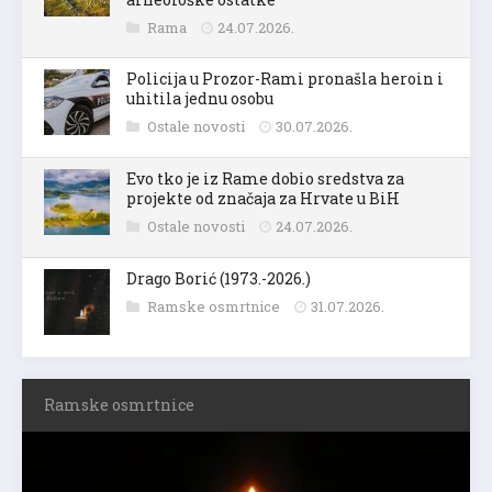
Rama
24.07.2026.
Policija u Prozor-Rami pronašla heroin i
uhitila jednu osobu
Ostale novosti
30.07.2026.
Evo tko je iz Rame dobio sredstva za
projekte od značaja za Hrvate u BiH
Ostale novosti
24.07.2026.
Drago Borić (1973.-2026.)
Ramske osmrtnice
31.07.2026.
Ramske osmrtnice