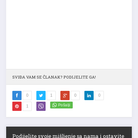
SVIĐA VAM SE ČLANAK? PODIJELITE GA!
0
1
0
0
1
Podijelite svoje mišljenje sa nama i ostavite