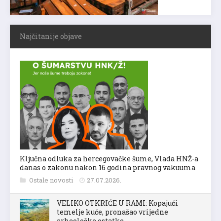
Najčitanije objave
Ključna odluka za hercegovačke šume, Vlada HNŽ-a
danas o zakonu nakon 16 godina pravnog vakuuma
Ostale novosti
27.07.2026.
VELIKO OTKRIĆE U RAMI: Kopajući
temelje kuće, pronašao vrijedne
arheološke ostatke