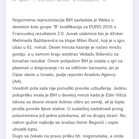
Nogometna reprezentacija BiH savladala je Wales u
devetom kolu grupe “B” kvalifikacija za EURO 2016 u
Francuskoj rezultatom 2:0. Junak utakmice bio je džoker
Mehmeda Baždarevića sa klupe Milan Đurić, koji je u igru
ušao u 61. minuti. Deset minuta kasnije je načeo mrežu
gostiju, a u samom kraju asistirao Vedadu Ibiševiću za
konačan rezultat. Ovom pobjedom BiH je ostala u igri za
plasman u doigravanje i to sa odličnim šansama, jer je
Cipar slavio u Izraelu, javlja reporter Anadolu Agency
(AA).
Uvodnih pola sata nije ponudilo previše uzbuđenja. Jedinu
polupriliku imala je BiH u devetoj minuti kada je Edin Višća
iskosa sa desne strane šutirao oštro po zemlji, ali je lopta
prošla porede lijeve stative. U sudačkoj nadoknadi prvog
poluvremena još jedna polušansa, ali na drugoj strani. No,
nakon gužve najbolje se snašao Asmir Begović i uspio
uhvatiti loptu.
Dugo se čekalo na pravu priliku bh. nogometaša, a onda