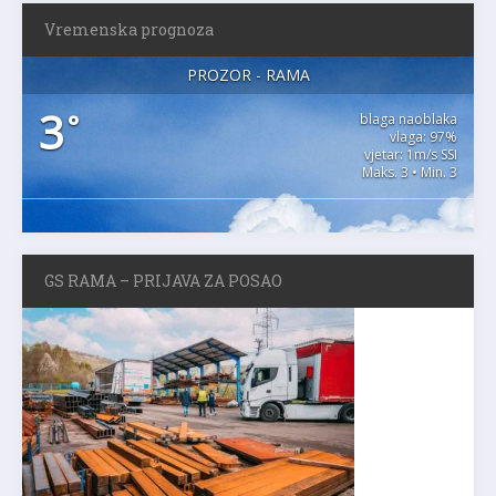
Vremenska prognoza
PROZOR - RAMA
3
°
blaga naoblaka
vlaga: 97%
vjetar: 1m/s SSI
Maks. 3 • Min. 3
GS RAMA – PRIJAVA ZA POSAO