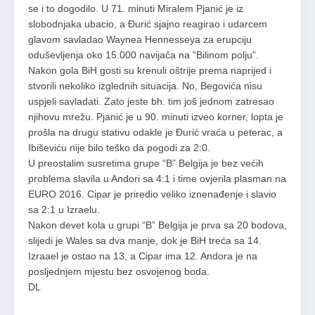
se i to dogodilo. U 71. minuti Miralem Pjanić je iz
slobodnjaka ubacio, a Đurić sjajno reagirao i udarcem
glavom savladao Waynea Hennesseya za erupciju
oduševljenja oko 15.000 navijača na “Bilinom polju”.
Nakon gola BiH gosti su krenuli oštrije prema naprijed i
stvorili nekoliko izglednih situacija. No, Begovića nisu
uspjeli savladati. Zato jeste bh. tim još jednom zatresao
njihovu mrežu. Pjanić je u 90. minuti izveo korner, lopta je
prošla na drugu stativu odakle je Đurić vraća u peterac, a
Ibiševiću nije bilo teško da pogodi za 2:0.
U preostalim susretima grupe “B” Belgija je bez većih
problema slavila u Andori sa 4:1 i time ovjerila plasman na
EURO 2016. Cipar je priredio veliko iznenađenje i slavio
sa 2:1 u Izraelu.
Nakon devet kola u grupi “B” Belgija je prva sa 20 bodova,
slijedi je Wales sa dva manje, dok je BiH treća sa 14.
Izraael je ostao na 13, a Cipar ima 12. Andora je na
posljednjem mjestu bez osvojenog boda.
DL