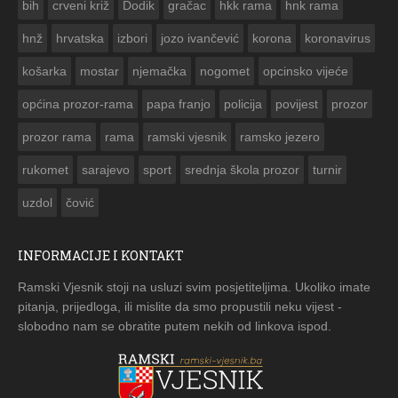
bih
crveni križ
Dodik
gračac
hkk rama
hnk rama


hnž
hrvatska
izbori
jozo ivančević
korona
koronavirus
košarka
mostar
njemačka
nogomet
opcinsko vijeće
općina prozor-rama
papa franjo
policija
povijest
prozor
prozor rama
rama
ramski vjesnik
ramsko jezero
rukomet
sarajevo
sport
srednja škola prozor
turnir
uzdol
čović
INFORMACIJE I KONTAKT
Ramski Vjesnik stoji na usluzi svim posjetiteljima. Ukoliko imate
pitanja, prijedloga, ili mislite da smo propustili neku vijest -
slobodno nam se obratite putem nekih od linkova ispod.