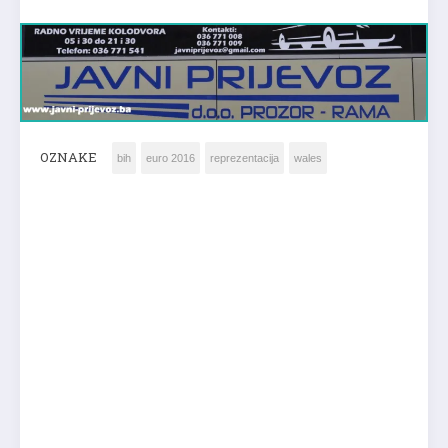
OZNAKE
bih
euro 2016
reprezentacija
wales