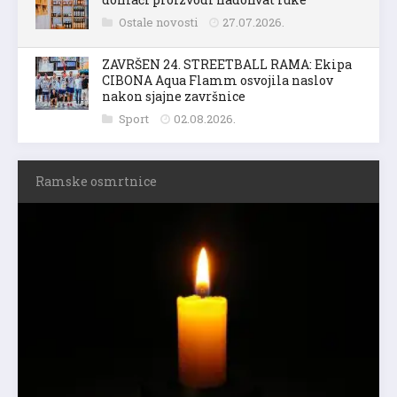
Ostale novosti
27.07.2026.
ZAVRŠEN 24. STREETBALL RAMA: Ekipa
CIBONA Aqua Flamm osvojila naslov
nakon sjajne završnice
Sport
02.08.2026.
Ramske osmrtnice