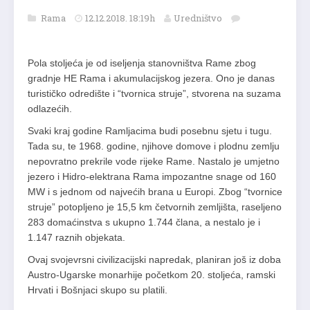
Rama
12.12.2018. 18:19h
Uredništvo
Pola stoljeća je od iseljenja stanovništva Rame zbog
gradnje HE Rama i akumulacijskog jezera. Ono je danas
turističko odredište i “tvornica struje”, stvorena na suzama
odlazećih.
Svaki kraj godine Ramljacima budi posebnu sjetu i tugu.
Tada su, te 1968. godine, njihove domove i plodnu zemlju
nepovratno prekrile vode rijeke Rame. Nastalo je umjetno
jezero i Hidro-elektrana Rama impozantne snage od 160
MW i s jednom od najvećih brana u Europi. Zbog “tvornice
struje” potopljeno je 15,5 km četvornih zemljišta, raseljeno
283 domaćinstva s ukupno 1.744 člana, a nestalo je i
1.147 raznih objekata.
Ovaj svojevrsni civilizacijski napredak, planiran još iz doba
Austro-Ugarske monarhije početkom 20. stoljeća, ramski
Hrvati i Bošnjaci skupo su platili.