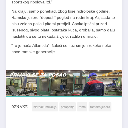
sportskog ribolova itd.”
Na kraju, samo ponekad, zbog loše hidrološke godine,
Ramsko jezero “dopusti” pogled na rodni kraj. Ali, sada to
nisu zelena polja i pitomi predjeli. Apokaliptični prizori
isušenog, sivog blata, ostataka kuća, grobalja, samo daju
naslutiti da se tu nekada živjelo, radilo i umiralo.
“To je naša Atlantida”, šaleći se i uz smijeh rekoše neke
nove ramske generacije.
OZNAKE
hidroakumulacija
potapanje
rama
ramsko jezero