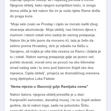
Njegova obitelj, kako njegovi sumještani kažu, iz svoga
doma otišla je tek nakon što im je voda rijeke Rame došla
do praga kuće.
“Moje selo zvalo se Proslap i cijelo se moralo iseliti zbog
stvaranja akumulacije. Moja obitelj, nas četvoro djece s
mamom i tatom ostali smo zadnji do samog potapanja.
Nakon što je bilo jasno da moramo ići, tata je želio da
selimo prema Hrvatskoj, stric je odselio na Ilidžu u
Sarajevu, ali majka je više bila vezana za Ramu i željela je
tu i ostati. Nakon samog potapanja gdje se jezero već
počelo stvarati, morali smo se povući na oko kilometar
iznad našeg sela i tu smo pod šatorom živjeli oko dva
mjeseca. Cijela obitelj”, prisjeća se dramatičnog vremena
svog djetinjstva Luka Faletar.
“
Nema mjesta u Slavoniji gdje Ramljaka nema”
Nakon šatora, njegova obitelj preselila je u stari
franjevački samostan, današnji muzej, i tu su živjeli sedam
godina, da bi nakon toga, sada na poluotoku Šćitu,
sagradili obiteljsku kuću i započeli život u rodnoj Rami.