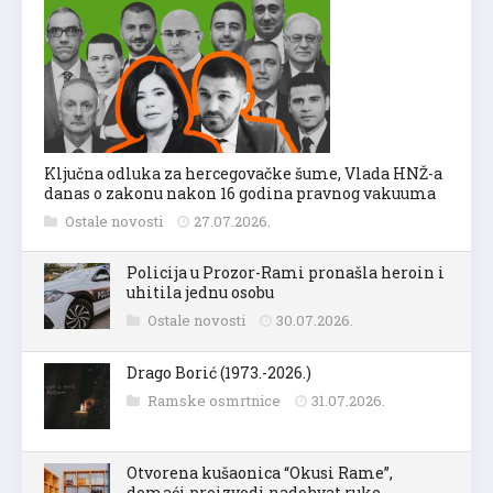
Ključna odluka za hercegovačke šume, Vlada HNŽ-a
danas o zakonu nakon 16 godina pravnog vakuuma
Ostale novosti
27.07.2026.
Policija u Prozor-Rami pronašla heroin i
uhitila jednu osobu
Ostale novosti
30.07.2026.
Drago Borić (1973.-2026.)
Ramske osmrtnice
31.07.2026.
Otvorena kušaonica “Okusi Rame”,
domaći proizvodi nadohvat ruke