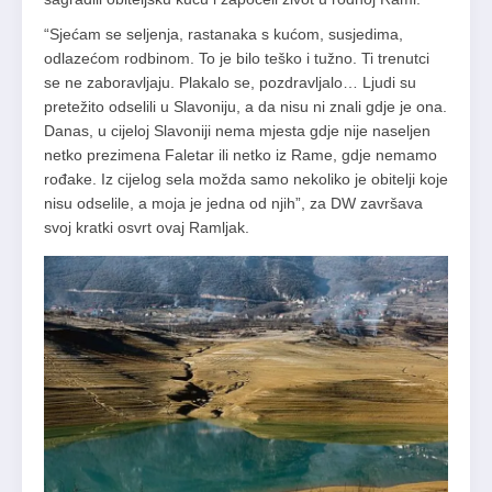
“Sjećam se seljenja, rastanaka s kućom, susjedima,
odlazećom rodbinom. To je bilo teško i tužno. Ti trenutci
se ne zaboravljaju. Plakalo se, pozdravljalo… Ljudi su
pretežito odselili u Slavoniju, a da nisu ni znali gdje je ona.
Danas, u cijeloj Slavoniji nema mjesta gdje nije naseljen
netko prezimena Faletar ili netko iz Rame, gdje nemamo
rođake. Iz cijelog sela možda samo nekoliko je obitelji koje
nisu odselile, a moja je jedna od njih”, za DW završava
svoj kratki osvrt ovaj Ramljak.