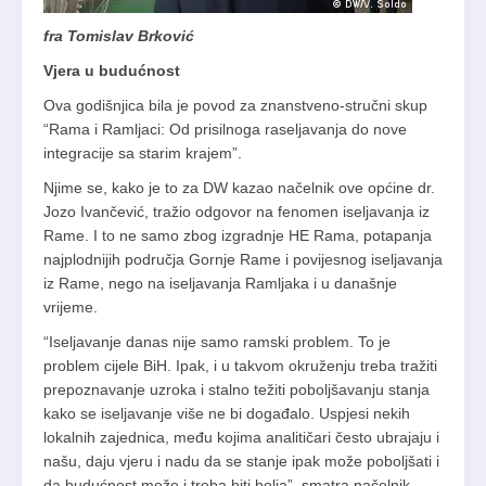
fra Tomislav Brković
Vjera u budu
ć
nost
Ova godišnjica bila je povod za znanstveno-stručni skup
“Rama i Ramljaci: Od prisilnoga raseljavanja do nove
integracije sa starim krajem”.
Njime se, kako je to za DW kazao načelnik ove općine dr.
Jozo Ivančević, tražio odgovor na fenomen iseljavanja iz
Rame. I to ne samo zbog izgradnje HE Rama, potapanja
najplodnijih područja Gornje Rame i povijesnog iseljavanja
iz Rame, nego na iseljavanja Ramljaka i u današnje
vrijeme.
“Iseljavanje danas nije samo ramski problem. To je
problem cijele BiH. Ipak, i u takvom okruženju treba tražiti
prepoznavanje uzroka i stalno težiti poboljšavanju stanja
kako se iseljavanje više ne bi događalo. Uspjesi nekih
lokalnih zajednica, među kojima analitičari često ubrajaju i
našu, daju vjeru i nadu da se stanje ipak može poboljšati i
da budućnost može i treba biti bolja”, smatra načelnik