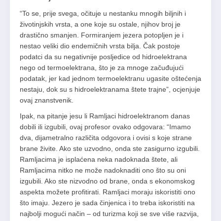
“To se, prije svega, očituje u nestanku mnogih biljnih i
životinjskih vrsta, a one koje su ostale, njihov broj je
drastično smanjen. Formiranjem jezera potopljen je i
nestao veliki dio endemičnih vrsta bilja. Čak postoje
podatci da su negativnije posljedice od hidroelektrana
nego od termoelektrana, što je za mnoge začuđujući
podatak, jer kad jednom termoelektranu ugasite oštećenja
nestaju, dok su s hidroelektranama štete trajne”, ocjenjuje
ovaj znanstvenik.
Ipak, na pitanje jesu li Ramljaci hidroelektranom danas
dobili ili izgubili, ovaj profesor ovako odgovara: “Imamo
dva, dijametralno različita odgovora i ovisi s koje strane
brane živite. Ako ste uzvodno, onda ste zasigurno izgubili.
Ramljacima je isplaćena neka nadoknada štete, ali
Ramljacima nitko ne može nadoknaditi ono što su oni
izgubili. Ako ste nizvodno od brane, onda s ekonomskog
aspekta možete profitirati. Ramljaci moraju iskoristiti ono
što imaju. Jezero je sada činjenica i to treba iskoristiti na
najbolji mogući način – od turizma koji se sve više razvija,