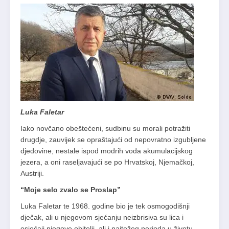
Luka Faletar
Iako novčano obeštećeni, sudbinu su morali potražiti
drugdje, zauvijek se opraštajući od nepovratno izgubljene
djedovine, nestale ispod modrih voda akumulacijskog
jezera, a oni raseljavajući se po Hrvatskoj, Njemačkoj,
Austriji.
“Moje selo zvalo se Proslap”
Luka Faletar te 1968. godine bio je tek osmogodišnji
dječak, ali u njegovom sjećanju neizbrisiva su lica i
osjećaji njegove obitelji, ali i najtežeg perioda u životu.