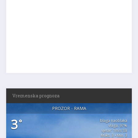
Vremenska prognoza
PROZOR - RAMA
3
°
blaga naoblaka
vlaga: 97%
vjetar: 1m/s SSI
Maks. 3 • Min. 3