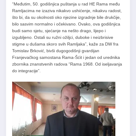
“Međutim, 50. godišnjica puštanja u rad HE Rama među
Ramljacima ne izaziva nikakvo ushićenje, nikakvu radost,
što bi, da su okolnosti oko njezine izgradnje bile drukčije,
bilo sasvim normalno i očekivano. Ovako, ova godišnjica
budi samo sjetu, sjećanje na nešto drago, lijepo i
izgubljeno. Ostali su ružni ožiljci, duboke i neizbrisive
stigme u dušama skoro svih Ramljaka”, kaže za DW fra
Tomislav Brković, bivši dugogodišnji gvardijan
Franjevačkog samostana Rama-Šćit i jedan od urednika
zbornika znanstvenih radova “Rama 1968. Od iseljavanja
do integracije”.