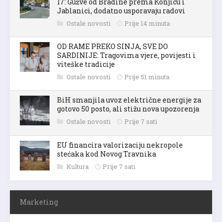
17: Gužve od Bradine prema Konjicu i
Jablanici, dodatno usporavaju radovi
Ostale novosti
Prije 14 minuta
OD RAME PREKO SINJA, SVE DO
SARDINIJE: Tragovima vjere, povijesti i
viteške tradicije
Ostale novosti
Prije 51 minuta
BiH smanjila uvoz električne energije za
gotovo 50 posto, ali stižu nova upozorenja
Ostale novosti
Prije 7 sati
EU financira valorizaciju nekropole
stećaka kod Novog Travnika
Kultura
Prije 7 sati
Marketing