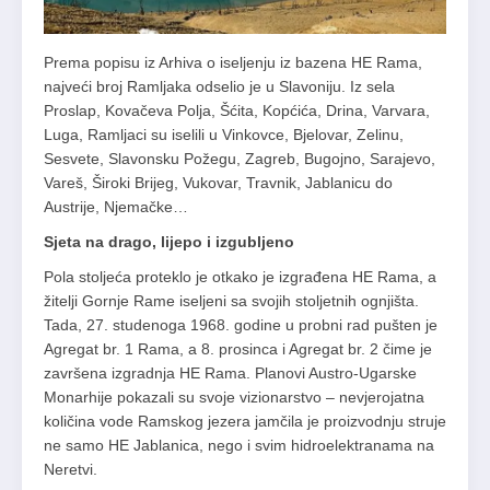
Prema popisu iz Arhiva o iseljenju iz bazena HE Rama,
najveći broj Ramljaka odselio je u Slavoniju. Iz sela
Proslap, Kovačeva Polja, Šćita, Kopćića, Drina, Varvara,
Luga, Ramljaci su iselili u Vinkovce, Bjelovar, Zelinu,
Sesvete, Slavonsku Požegu, Zagreb, Bugojno, Sarajevo,
Vareš, Široki Brijeg, Vukovar, Travnik, Jablanicu do
Austrije, Njemačke…
Sjeta na drago, lijepo i izgubljeno
Pola stoljeća proteklo je otkako je izgrađena HE Rama, a
žitelji Gornje Rame iseljeni sa svojih stoljetnih ognjišta.
Tada, 27. studenoga 1968. godine u probni rad pušten je
Agregat br. 1 Rama, a 8. prosinca i Agregat br. 2 čime je
završena izgradnja HE Rama. Planovi Austro-Ugarske
Monarhije pokazali su svoje vizionarstvo – nevjerojatna
količina vode Ramskog jezera jamčila je proizvodnju struje
ne samo HE Jablanica, nego i svim hidroelektranama na
Neretvi.