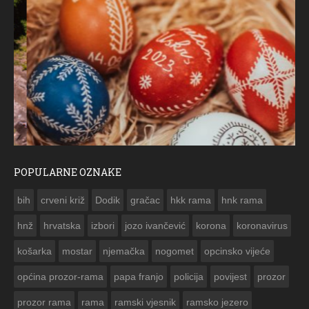
POPULARNE OZNAKE
ČESTITKA RAMSKOG VJESNIKA ZA USKRS 2023. GODINE
bih
crveni križ
Dodik
gračac
hkk rama
hnk rama


hnž
hrvatska
izbori
jozo ivančević
korona
koronavirus
košarka
mostar
njemačka
nogomet
opcinsko vijeće
općina prozor-rama
papa franjo
policija
povijest
prozor
prozor rama
rama
ramski vjesnik
ramsko jezero