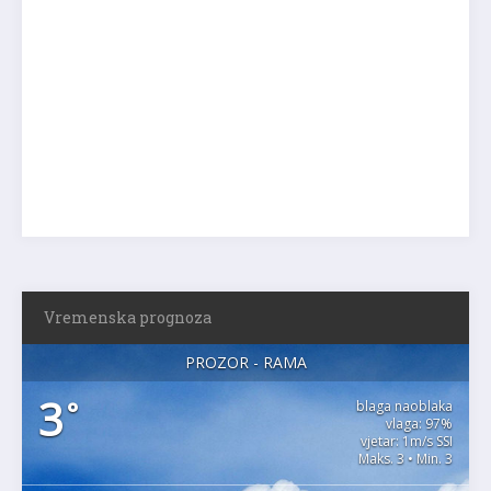
Vremenska prognoza
PROZOR - RAMA
3
°
blaga naoblaka
vlaga: 97%
vjetar: 1m/s SSI
Maks. 3 • Min. 3