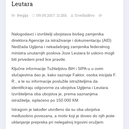
Leutara
Regija
09.05.2017. 11:25h
Uredništvo
Nalogodavci i izvršitelji ubojstava bivšeg zamjenika
direktora Agencije za istraživanje i dokumentaciju (AID)
Nedžada Ugljena i nekadašnjeg zamjenika federalnog
ministra unutarnjih poslova Joze Leutara bi uskoro mogli
biti privedeni pred lice pravde.
Ključne informacije Tužiteljstvu BiH i SIPA-u u ovim
slučajevima dao je, kako saznaje Faktor, osoba inicijala F.
R., a te su informacije poslužile istražiteljima da
identificiraju odgovorne za ubojstva Ugljena i Leutara.
Izvršiteljima oba ubojstva je, prema saznanjima
istražitelja, isplaćeno po 150.000 KM.
Istragom je također utvrđeno da su oba ubojstva
međusobno povezana, a motiv koji je doveo do njih jeste
uklanjanje prepreka pri nelegalnoj trgovini oružjem.