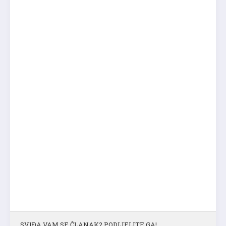
SVIĐA VAM SE ČLANAK? PODIJELITE GA!