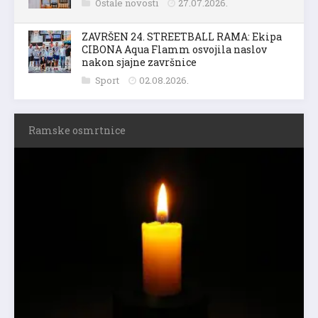
Ostale novosti
27.07.2026.
ZAVRŠEN 24. STREETBALL RAMA: Ekipa
CIBONA Aqua Flamm osvojila naslov
nakon sjajne završnice
Sport
02.08.2026.
Ramske osmrtnice