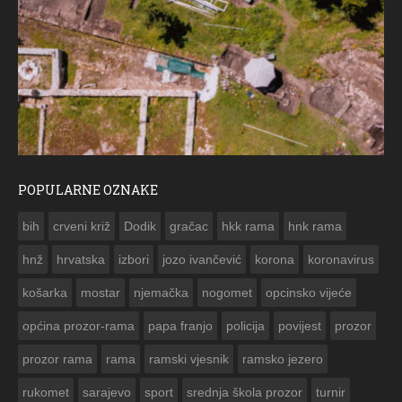
POPULARNE OZNAKE
ČESTITKA RAMSKOG VJESNIKA ZA USKRS 2023. GODINE
bih
crveni križ
Dodik
gračac
hkk rama
hnk rama


hnž
hrvatska
izbori
jozo ivančević
korona
koronavirus
košarka
mostar
njemačka
nogomet
opcinsko vijeće
općina prozor-rama
papa franjo
policija
povijest
prozor
prozor rama
rama
ramski vjesnik
ramsko jezero
rukomet
sarajevo
sport
srednja škola prozor
turnir