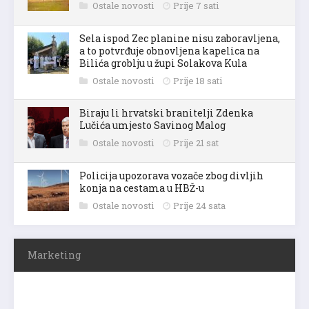
Ostale novosti
Prije 7 sati
Sela ispod Zec planine nisu zaboravljena,
a to potvrđuje obnovljena kapelica na
Bilića groblju u župi Solakova Kula
Ostale novosti
Prije 18 sati
Biraju li hrvatski branitelji Zdenka
Lučića umjesto Savinog Malog
Ostale novosti
Prije 21 sat
Policija upozorava vozače zbog divljih
konja na cestama u HBŽ-u
Ostale novosti
Prije 24 sata
Marketing