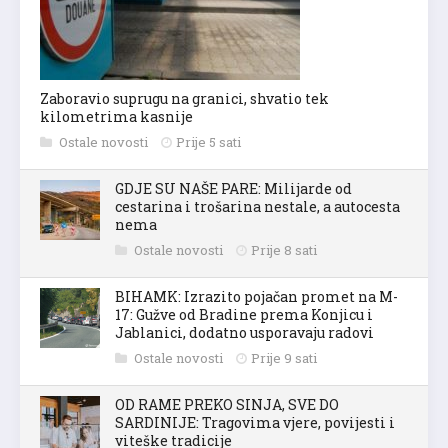
Zaboravio suprugu na granici, shvatio tek
kilometrima kasnije
Ostale novosti
Prije 5 sati
GDJE SU NAŠE PARE: Milijarde od
cestarina i trošarina nestale, a autocesta
nema
Ostale novosti
Prije 8 sati
BIHAMK: Izrazito pojačan promet na M-
17: Gužve od Bradine prema Konjicu i
Jablanici, dodatno usporavaju radovi
Ostale novosti
Prije 9 sati
OD RAME PREKO SINJA, SVE DO
SARDINIJE: Tragovima vjere, povijesti i
viteške tradicije