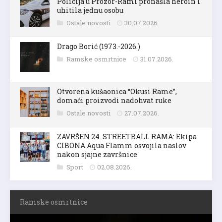
Policija u Prozor-Rami pronašla heroin i
uhitila jednu osobu
Ostale novosti
30.07.2026.
Drago Borić (1973.-2026.)
Ramske osmrtnice
31.07.2026.
Otvorena kušaonica “Okusi Rame”,
domaći proizvodi nadohvat ruke
Ostale novosti
27.07.2026.
ZAVRŠEN 24. STREETBALL RAMA: Ekipa
CIBONA Aqua Flamm osvojila naslov
nakon sjajne završnice
Sport
02.08.2026.
Ramske osmrtnice