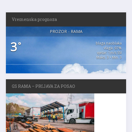
Vremenska prognoza
PROZOR - RAMA
3
°
blaga naoblaka
vlaga: 97%
vjetar: 1m/s SSI
Maks. 3 • Min. 3
GS RAMA – PRIJAVA ZA POSAO