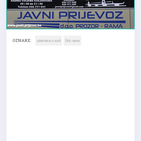
OZNAKE
utakmica u tuzli
žkk rama