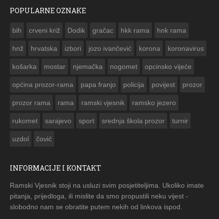
POPULARNE OZNAKE
ČESTITKA RAMSKOG VJESNIKA ZA USKRS 2023. GODINE
bih
crveni križ
Dodik
gračac
hkk rama
hnk rama


hnž
hrvatska
izbori
jozo ivančević
korona
koronavirus
košarka
mostar
njemačka
nogomet
opcinsko vijeće
općina prozor-rama
papa franjo
policija
povijest
prozor
prozor rama
rama
ramski vjesnik
ramsko jezero
rukomet
sarajevo
sport
srednja škola prozor
turnir
uzdol
čović
INFORMACIJE I KONTAKT
Ramski Vjesnik stoji na usluzi svim posjetiteljima. Ukoliko imate
pitanja, prijedloga, ili mislite da smo propustili neku vijest -
slobodno nam se obratite putem nekih od linkova ispod.