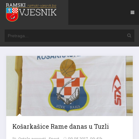
Košarkašice Rame danas u Tuzli
Ostale novosti
,
Sport
09.05.2017. 09:41h