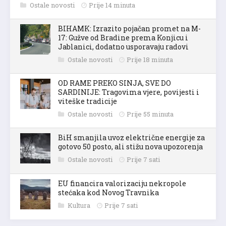
Ostale novosti
Prije 14 minuta
BIHAMK: Izrazito pojačan promet na M-
17: Gužve od Bradine prema Konjicu i
Jablanici, dodatno usporavaju radovi
Ostale novosti
Prije 18 minuta
OD RAME PREKO SINJA, SVE DO
SARDINIJE: Tragovima vjere, povijesti i
viteške tradicije
Ostale novosti
Prije 55 minuta
BiH smanjila uvoz električne energije za
gotovo 50 posto, ali stižu nova upozorenja
Ostale novosti
Prije 7 sati
EU financira valorizaciju nekropole
stećaka kod Novog Travnika
Kultura
Prije 7 sati