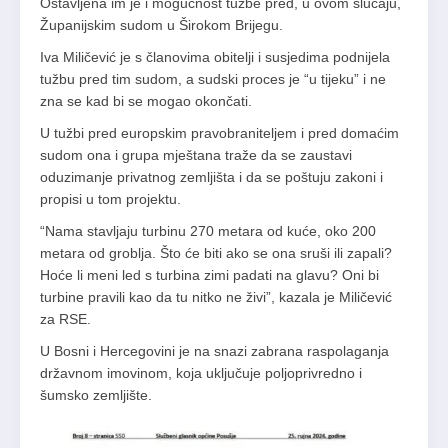
Ostavljena im je i mogućnost tužbe pred, u ovom slučaju,
Županijskim sudom u Širokom Brijegu.
Iva Miličević je s članovima obitelji i susjedima podnijela
tužbu pred tim sudom, a sudski proces je “u tijeku” i ne
zna se kad bi se mogao okončati.
U tužbi pred europskim pravobraniteljem i pred domaćim
sudom ona i grupa mještana traže da se zaustavi
oduzimanje privatnog zemljišta i da se poštuju zakoni i
propisi u tom projektu.
“Nama stavljaju turbinu 270 metara od kuće, oko 200
metara od groblja. Što će biti ako se ona sruši ili zapali?
Hoće li meni led s turbina zimi padati na glavu? Oni bi
turbine pravili kao da tu nitko ne živi”, kazala je Miličević
za RSE.
U Bosni i Hercegovini je na snazi zabrana raspolaganja
državnom imovinom, koja uključuje poljoprivredno i
šumsko zemljište.