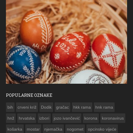
POPULARNE OZNAKE
ČESTITKA RAMSKOG VJESNIKA ZA USKRS 2023. GODINE
bih
crveni križ
Dodik
gračac
hkk rama
hnk rama


hnž
hrvatska
izbori
jozo ivančević
korona
koronavirus
košarka
mostar
njemačka
nogomet
opcinsko vijeće