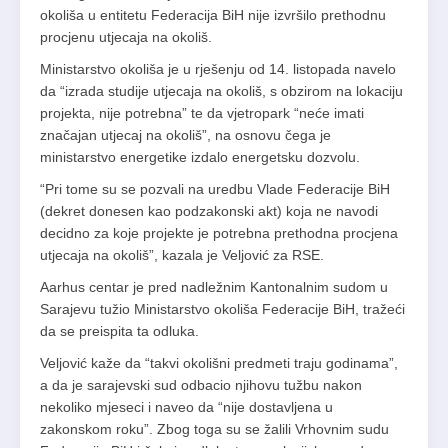
okoliša u entitetu Federacija BiH nije izvršilo prethodnu
procjenu utjecaja na okoliš.
Ministarstvo okoliša je u rješenju od 14. listopada navelo
da “izrada studije utjecaja na okoliš, s obzirom na lokaciju
projekta, nije potrebna” te da vjetropark “neće imati
značajan utjecaj na okoliš”, na osnovu čega je
ministarstvo energetike izdalo energetsku dozvolu.
“Pri tome su se pozvali na uredbu Vlade Federacije BiH
(dekret donesen kao podzakonski akt) koja ne navodi
decidno za koje projekte je potrebna prethodna procjena
utjecaja na okoliš”, kazala je Veljović za RSE.
Aarhus centar je pred nadležnim Kantonalnim sudom u
Sarajevu tužio Ministarstvo okoliša Federacije BiH, tražeći
da se preispita ta odluka.
Veljović kaže da “takvi okolišni predmeti traju godinama”,
a da je sarajevski sud odbacio njihovu tužbu nakon
nekoliko mjeseci i naveo da “nije dostavljena u
zakonskom roku”. Zbog toga su se žalili Vrhovnim sudu