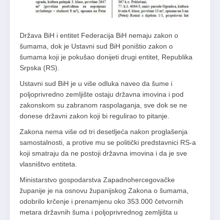
Država BiH i entitet Federacija BiH nemaju zakon o
šumama, dok je Ustavni sud BiH poništio zakon o
šumama koji je pokušao donijeti drugi entitet, Republika
Srpska (RS).
Ustavni sud BiH je u više odluka naveo da šume i
poljoprivredno zemljište ostaju državna imovina i pod
zakonskom su zabranom raspolaganja, sve dok se ne
donese državni zakon koji bi regulirao to pitanje.
Zakona nema više od tri desetljeća nakon proglašenja
samostalnosti, a protive mu se politički predstavnici RS-a
koji smatraju da ne postoji državna imovina i da je sve
vlasništvo entiteta.
Ministarstvo gospodarstva Zapadnohercegovačke
županije je na osnovu županijskog Zakona o šumama,
odobrilo krčenje i prenamjenu oko 353.000 četvornih
metara državnih šuma i poljoprivrednog zemljišta u