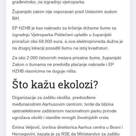
građevinsko, za izgradnju vjetroparka.
Županijski zakon nije osporavan pred Ustavnim sudom
BiH.
EP HZHB je kao naknadu za krčenje državne šume za
izgradnju Vjetroparka Poklečani uplatilo u županijski
proračun oko 68.000 eura, a ova elektroprivreda dužna je
na drugoj lokaciji posaditi šumu na istoj kvadraturi.
Za oko 2.000 četvornih metara privatne šume, županijski
Zakon o šumama ne predviđa plaćanje naknade i EP
HZHB vlasnicima ne duguje ništa.
Što kažu ekolozi?
Organizacije za zaštitu okoliša, predvođene
međunarodnim Aarhusovim centrom, tvrde da blizina
vjetroelektrane zaštićenom nacionalnom parku prirode
ugrožava okoliš i stanište mnogih životinjskih vrsta.
Emina Veljović, izvršna direktorica Aarhus centra u Bosni i
Hercegovini, kazala je za RSE da Ministarstvo za zaštitu