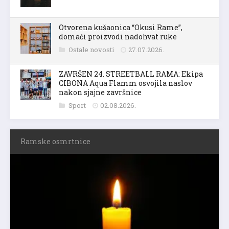
Otvorena kušaonica “Okusi Rame”,
domaći proizvodi nadohvat ruke
Ostale novosti
27.07.2026.
ZAVRŠEN 24. STREETBALL RAMA: Ekipa
CIBONA Aqua Flamm osvojila naslov
nakon sjajne završnice
Sport
02.08.2026.
Ramske osmrtnice