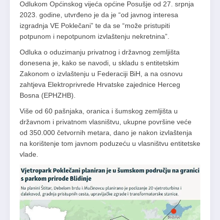
Odlukom Općinskog vijeća općine Posušje od 27. srpnja
2023. godine, utvrđeno je da je “od javnog interesa
izgradnja VE Poklečani” te da se “može pristupiti
potpunom i nepotpunom izvlaštenju nekretnina”.
Odluka o oduzimanju privatnog i državnog zemljišta
donesena je, kako se navodi, u skladu s entitetskim
Zakonom o izvlaštenju u Federaciji BiH, a na osnovu
zahtjeva Elektroprivrede Hrvatske zajednice Herceg
Bosna (EPHZHB).
Više od 60 pašnjaka, oranica i šumskog zemljišta u
državnom i privatnom vlasništvu, ukupne površine veće
od 350.000 četvornih metara, dano je nakon izvlaštenja
na korištenje tom javnom poduzeću u vlasništvu entitetske
vlade.