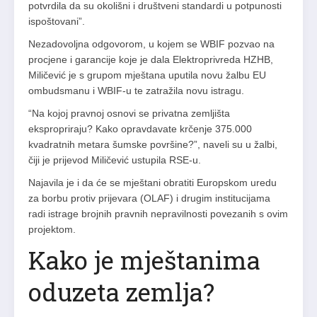
potvrdila da su okolišni i društveni standardi u potpunosti
ispoštovani”.
Nezadovoljna odgovorom, u kojem se WBIF pozvao na
procjene i garancije koje je dala Elektroprivreda HZHB,
Miličević je s grupom mještana uputila novu žalbu EU
ombudsmanu i WBIF-u te zatražila novu istragu.
“Na kojoj pravnoj osnovi se privatna zemljišta
ekspropriraju? Kako opravdavate krčenje 375.000
kvadratnih metara šumske površine?”, naveli su u žalbi,
čiji je prijevod Miličević ustupila RSE-u.
Najavila je i da će se mještani obratiti Europskom uredu
za borbu protiv prijevara (OLAF) i drugim institucijama
radi istrage brojnih pravnih nepravilnosti povezanih s ovim
projektom.
Kako je mještanima
oduzeta zemlja?