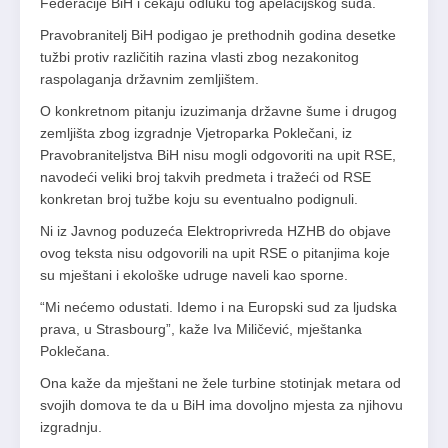
Federacije BiH i čekaju odluku tog apelacijskog suda.
Pravobranitelj BiH podigao je prethodnih godina desetke
tužbi protiv različitih razina vlasti zbog nezakonitog
raspolaganja državnim zemljištem.
O konkretnom pitanju izuzimanja državne šume i drugog
zemljišta zbog izgradnje Vjetroparka Poklečani, iz
Pravobraniteljstva BiH nisu mogli odgovoriti na upit RSE,
navodeći veliki broj takvih predmeta i tražeći od RSE
konkretan broj tužbe koju su eventualno podignuli.
Ni iz Javnog poduzeća Elektroprivreda HZHB do objave
ovog teksta nisu odgovorili na upit RSE o pitanjima koje
su mještani i ekološke udruge naveli kao sporne.
“Mi nećemo odustati. Idemo i na Europski sud za ljudska
prava, u Strasbourg”, kaže Iva Miličević, mještanka
Poklečana.
Ona kaže da mještani ne žele turbine stotinjak metara od
svojih domova te da u BiH ima dovoljno mjesta za njihovu
izgradnju.