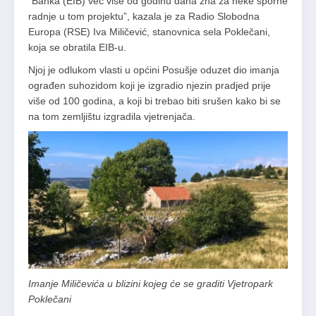
“Banka (EIB) već više od godinu dana zna za neke sporne
radnje u tom projektu”, kazala je za Radio Slobodna
Europa (RSE) Iva Miličević, stanovnica sela Poklečani,
koja se obratila EIB-u.
Njoj je odlukom vlasti u općini Posušje oduzet dio imanja
ograđen suhozidom koji je izgradio njezin pradjed prije
više od 100 godina, a koji bi trebao biti srušen kako bi se
na tom zemljištu izgradila vjetrenjača.
Imanje Miličevića u blizini kojeg će se graditi Vjetropark
Poklečani