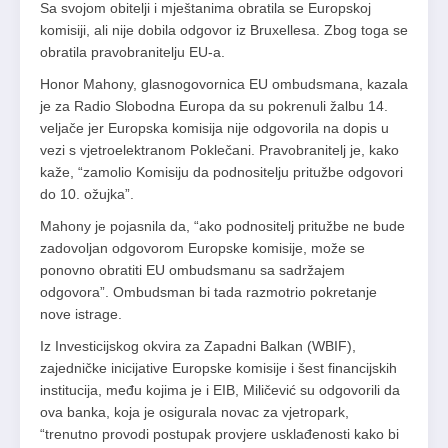
Sa svojom obitelji i mještanima obratila se Europskoj
komisiji, ali nije dobila odgovor iz Bruxellesa. Zbog toga se
obratila pravobranitelju EU-a.
Honor Mahony, glasnogovornica EU ombudsmana, kazala
je za Radio Slobodna Europa da su pokrenuli žalbu 14.
veljače jer Europska komisija nije odgovorila na dopis u
vezi s vjetroelektranom Poklečani. Pravobranitelj je, kako
kaže, “zamolio Komisiju da podnositelju pritužbe odgovori
do 10. ožujka”.
Mahony je pojasnila da, “ako podnositelj pritužbe ne bude
zadovoljan odgovorom Europske komisije, može se
ponovno obratiti EU ombudsmanu sa sadržajem
odgovora”. Ombudsman bi tada razmotrio pokretanje
nove istrage.
Iz Investicijskog okvira za Zapadni Balkan (WBIF),
zajedničke inicijative Europske komisije i šest financijskih
institucija, među kojima je i EIB, Miličević su odgovorili da
ova banka, koja je osigurala novac za vjetropark,
“trenutno provodi postupak provjere usklađenosti kako bi