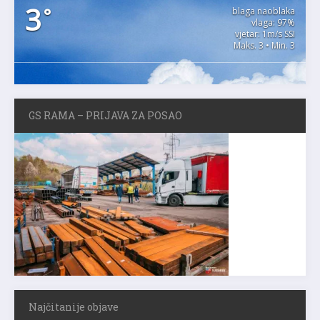
3
°
blaga naoblaka
vlaga: 97%
vjetar: 1m/s SSI
Maks. 3 • Min. 3
GS RAMA – PRIJAVA ZA POSAO
Najčitanije objave