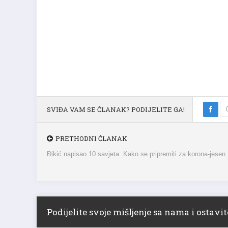
SVIĐA VAM SE ČLANAK? PODIJELITE GA!
PRETHODNI ČLANAK
Đikić napisao 10 savjeta: Kako se pripremiti za korona-jesen
Podijelite svoje mišljenje sa nama i ostav