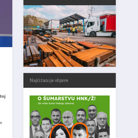
Najčitanije objave
toj
on