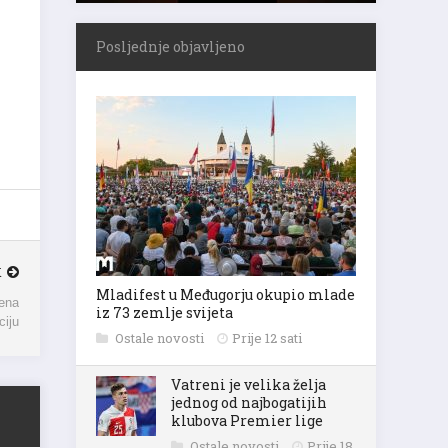
Posljednje objavljeno
K
Mladifest u Međugorju okupio mlade
iz 73 zemlje svijeta
rena
ciju
Ostale novosti
Prije 12 sati
Vatreni je velika želja
jednog od najbogatijih
klubova Premier lige
Ostale novosti
Prije 18