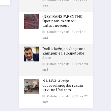
sati
(NE)TRANSPARENTNO:
Opet nam mažu oči
našim novcem
Ostale novosti
Prije 19
sati
Dodik kažnjen zbog rane
kampanje i zloupotrebe
djece
Ostale novosti
Prije 20
sati
NAJAVA: Akcija
dobrovoljnog darivanja
krvi na Ustirami
Ostale novosti
Prije 22
sata