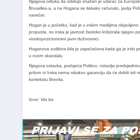
Njegova odluka da odstupi snažan je udarac za Europsku k
Bruxelles-a, a na Hogana se itekako računalo, javlja Pol
navečer.
Hogan je u početku, kad je u irskim medijima objavljeno 
propusta, no irska je javnost žestoko kritizirala njegov po
visokopozicionirani javni dužnosnici.
Hoganova sudbina bila je zapečaćena kada ga je irski pr
u ovom skandalu
Njegova ostavka, podsjeća Politico, ostavlja predsjednicu
pritom ni Irska nema nikakvu garanciju da će dobiti isti r
kontekstu Brexita.
Izvor: klix.ba