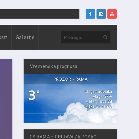
sti
Galerije
Vremenska prognoza
PROZOR - RAMA
3
°
blaga naoblaka
vlaga: 97%
vjetar: 1m/s SSI
Maks. 3 • Min. 3
GS RAMA – PRIJAVA ZA POSAO