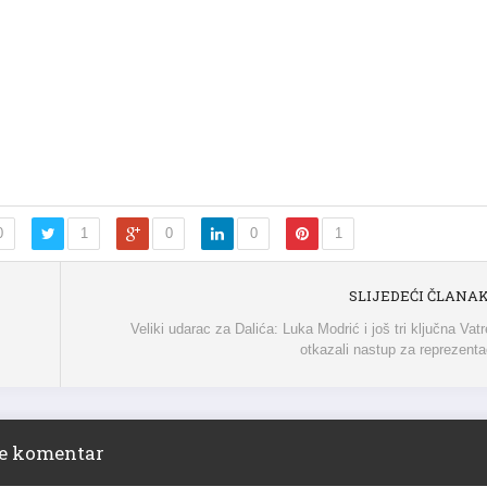
0
1
0
0
1
SLIJEDEĆI ČLANA
Veliki udarac za Dalića: Luka Modrić i još tri ključna Vat
otkazali nastup za reprezenta
ite komentar