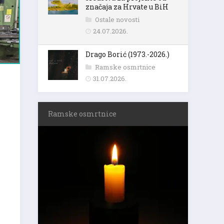
značaja za Hrvate u BiH
Ostale novosti
24.07.2026.
Drago Borić (1973.-2026.)
Ramske osmrtnice
31.07.2026.
Ramske osmrtnice