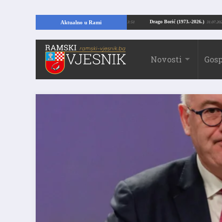
ući temelje kuće, pronašao vrijedne arheološke ostatke
Drago Borić (1973.-20
Aktualno u Rami
24.07.2026. 13:51
Novosti
Gosp