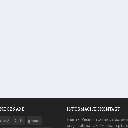
NE OZNAKE
INFORMACIJE I KONTAKT
Ramski Vjesnik stoji na usluzi svi
i križ
Dodik
gračac
posjetiteljima. Ukoliko imate pitanj