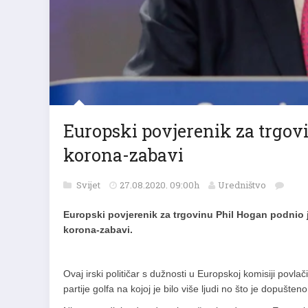
Europski povjerenik za trgov
korona-zabavi
Svijet
27.08.2020. 09:00h
Uredništvo
Europski povjerenik za trgovinu Phil Hogan podnio j
korona-zabavi.
Ovaj irski političar s dužnosti u Europskoj komisiji povl
partije golfa na kojoj je bilo više ljudi no što je dopušten