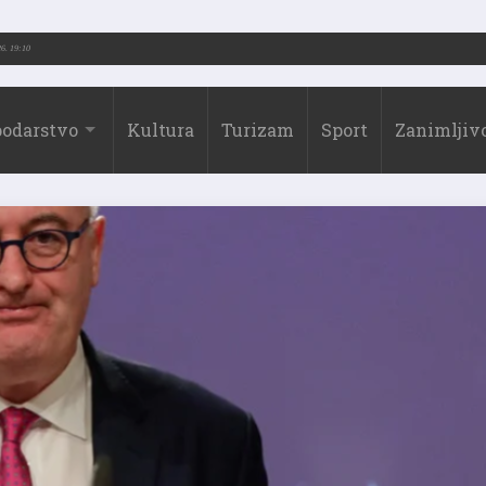
26.)
31.07.2026. 19:10
odarstvo
Kultura
Turizam
Sport
Zanimljivo