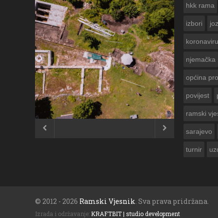
hkk rama
izbori
jo
koronavir
njemačka
općina pr
povijest
ČESTITKA R
USKRS 2023.
ramski vje


sarajevo
turnir
uz
© 2012 - 2026
Ramski Vjesnik
. Sva prava pridržana.
Izrada i održavanje:
KRAFTBIT | studio development