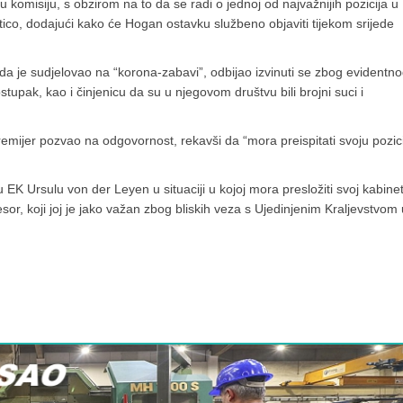
omisiju, s obzirom na to da se radi o jednoj od najvažnijih pozicija u
itico, dodajući kako će Hogan ostavku službeno objaviti tijekom srijede
da je sudjelovao na “korona-zabavi”, odbijao izvinuti se zbog evidentn
stupak, kao i činjenicu da su u njegovom društvu bili brojni suci i
emijer pozvao na odgovornost, rekavši da “mora preispitati svoju pozici
 EK Ursulu von der Leyen u situaciji u kojoj mora presložiti svoj kabinet
esor, koji joj je jako važan zbog bliskih veza s Ujedinjenim Kraljevstvom 