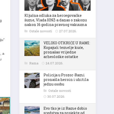
Ključna odluka za hercegovačke
šume, Vlada HNŽ-a danas o zakonu
og
nakon 16 godina pravnog vakuuma
Ostale novosti
27.07.2026.
ju”
VELIKO OTKRIĆE U RAMI:
Kopajući temelje kuće,
pronašao vrijedne
, a
arheološke ostatke
u
Rama
24.07.2026.
Policija u Prozor-Rami
pronašla heroin i uhitila
jednu osobu
Ostale novosti
30.07.2026.
Evo tko je iz Rame dobio
sredstva za projekte od