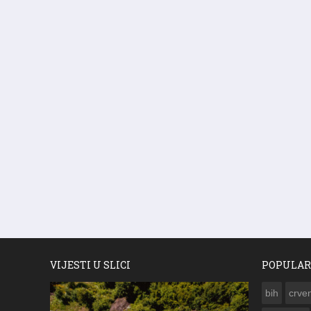
VIJESTI U SLICI
POPULAR
bih
crven