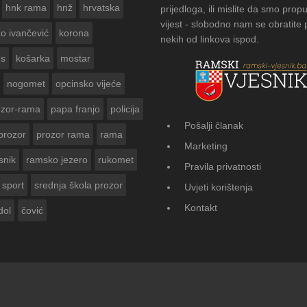
hnk rama
hnž
hrvatska
prijedloga, ili mislite da smo propu
vijest - slobodno nam se obratite
zo ivančević
korona
nekih od linkova ispod.
us
košarka
mostar
nogomet
opcinsko vijeće
ozor-rama
papa franjo
policija
Pošalji članak
prozor
prozor rama
rama
AMSKOG VJESNIKA ZA
Marketing
 GODINE
snik
ramsko jezero
rukomet
Pravila privatnosti
sport
srednja škola prozor
Uvjeti korištenja
Kontakt
dol
čović