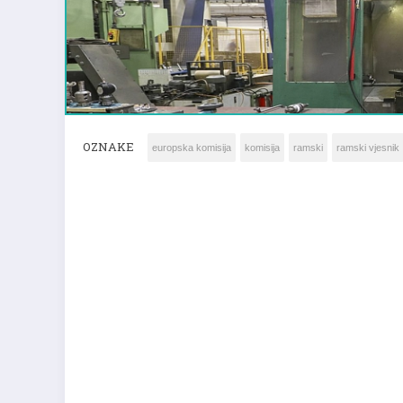
OZNAKE
europska komisija
komisija
ramski
ramski vjesnik