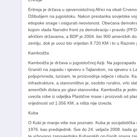
Eritreja je država u sjeveroistočnoj Africi na obali Crv
Džibutijem na jugoistoku. Nakon prestanka sovjetske vojne 
etiopske snage i osigurati neovisnost. Obećana demokrati
kojom vlada Narodni front za demokraciju i pravdu (PFDJ
afričkim državama, a BDP je 2004. bio 900 američkih dol
zemlju, dok je uvoz bio vrijedan 9.720 KM i to u Raznim
Kambodža
Kambodža je država u jugoistočnoj Aziji. Na jugozapadu i
Graniči na zapadu i sjeveru s Tajlandom, na sjeveru s L
poljoprivreda, turizam, te proizvodnja odjeće i obuće. 
infrastrukture, a stanovništvo je, osobito ruralno, vrlo
američkih dolara po glavi stanovnika. Kambodža je jedin
uvezla robe iz odjeljka Plastične mase i proizvodi od plas
vrijednosti od 1.056 KM, a ništa nije izvezla.
Kuba
O Kubi je manje-više sve poznato. Kuba je socijalistička 
1976. kao predsjednik. Sve do 24. veljače 2008. kada ga 
te vrhovnog zapovjednika Kubanskih oružanih snaga zamj