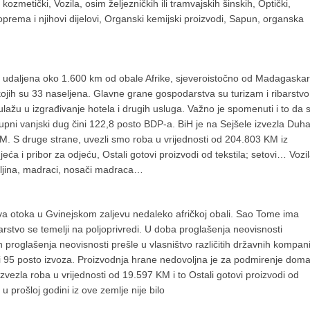
 kozmetički, Vozila, osim željezničkih ili tramvajskih šinskih, Optički,
 oprema i njihovi dijelovi, Organski kemijski proizvodi, Sapun, organska
 udaljena oko 1.600 km od obale Afrike, sjeveroistočno od Madagaskar
ojih su 33 naseljena. Glavne grane gospodarstva su turizam i ribarstvo
ulažu u izgrađivanje hotela i drugih usluga. Važno je spomenuti i to da 
ukupni vanjski dug čini 122,8 posto BDP-a. BiH je na Sejšele izvezla Duh
M. S druge strane, uvezli smo roba u vrijednosti od 204.803 KM iz
jeća i pribor za odjeću, Ostali gotovi proizvodi od tekstila; setovi… Vozil
steljina, madraci, nosači madraca…
dva otoka u Gvinejskom zaljevu nedaleko afričkoj obali. Sao Tome ima
stvo se temelji na poljoprivredi. U doba proglašenja neovisnosti
n proglašenja neovisnosti prešle u vlasništvo različitih državnih kompani
ini 95 posto izvoza. Proizvodnja hrane nedovoljna je za podmirenje doma
zvezla roba u vrijednosti od 19.597 KM i to Ostali gotovi proizvodi od
 u prošloj godini iz ove zemlje nije bilo