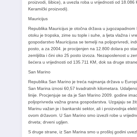
proizvodi, šibice), a uvezla roba u vrijednosti od 18.086
Keramički proizvodi).
Mauricijus
Republika Mauricijus је otočna država u jugozapadnom 
otoku je tropska, zime su tople i suhe, a ljeta vlažna i v
gospodarstvo Mauricijusa se temelji na poljoprivredi, indus
posto, a za 2004. je procijenjen na 12.800 dolara po st
zemljišta i čini oko 25 posto izvoza. Nezaposlenost u ze
šećera u vrijednosti od 135.711 KM, dok sa druge strane 
San Marino
Republika San Marino je treća najmanja država u Europi (
San Marina iznosi 60,57 kvadratnih kilometara. Udaljenos
linije. Procjenjuje se da je San Marino 2009. godine im
poljoprivreda važna grana gospodarstva. Uzgajaju se žitar
Marinu važan je i bankarski sektor, ali i proizvodnja elek
ovom državom. U San Marino smo izvezli robe u vrijednost
drveta; drveni ugljen.
S druge strane, iz San Marina smo u prošloj godini uvezli