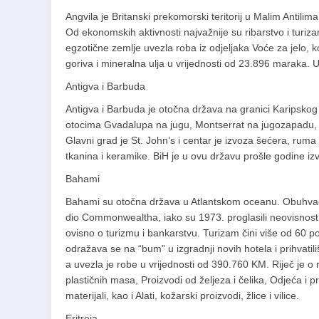
Angvila je Britanski prekomorski teritorij u Malim Antili
Od ekonomskih aktivnosti najvažnije su ribarstvo i turi
egzotične zemlje uvezla roba iz odjeljaka Voće za jelo, k
goriva i mineralna ulja u vrijednosti od 23.896 maraka. U
Antigva i Barbuda
Antigva i Barbuda je otočna država na granici Karipskog
otocima Gvadalupa na jugu, Montserrat na jugozapadu, S
Glavni grad je St. John’s i centar je izvoza šećera, ruma
tkanina i keramike. BiH je u ovu državu prošle godine izv
Bahami
Bahami su otočna država u Atlantskom oceanu. Obuhvaća
dio Commonwealtha, iako su 1973. proglasili neovisnost 
ovisno o turizmu i bankarstvu. Turizam čini više od 60 
odražava se na “bum” u izgradnji novih hotela i prihvatil
a uvezla je robe u vrijednosti od 390.760 KM. Riječ je o 
plastičnih masa, Proizvodi od željeza i čelika, Odjeća i pri
materijali, kao i Alati, kožarski proizvodi, žlice i vilice.
Eritreja