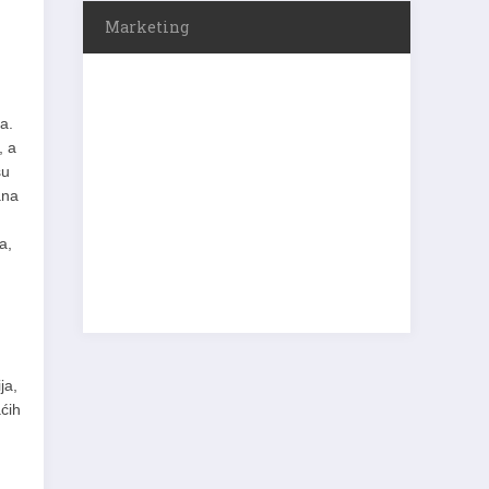
Marketing
a.
, a
su
ana
a,
ja,
ćih