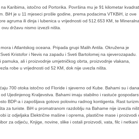
ma na Karibima, istočno od Portorika. Površina mu je 91 kilometar kvadrat
zam. BiH je u 11 mjeseci prošle godine, prema podacima VTKBiH, iz ove
ore agruma ili dinja i lubenica u vrijednosti od 512.653 KM, te Mineraln
 ovu državu nismo izvezli ništa.
 mora i Atlantskog oceana. Pripada grupi Malih Antila. Okružena je
veti Kristofor i Nevis na zapadu i Sveti Bartolomej na sjeverozapadu.
 i pamuka, ali i proizvodnje umjetničkog obrta, proizvodnje vlakana,
ezla robe u vrijednosti od 52 KM, dok nije uvezla ništa.
ju 700 otoka istočno od Floride i sjeverno od Kube. Bahami su i dan
od Ujedinjenog Kraljevstva. Bahami imaju stabilno i rastuće gospodars
posto BDP-a i zapošljava gotovo polovinu radnog kontigenta. Rast turiz
išta za turiste. BiH u promatranom razdoblju na Bahame nije izvezla ništ
robi iz odjeljaka Električne mašine i oprema, plastične mase i proizvodi
bor za odjeću, Knjige, novine, slike i ostali proizvodi, vata, filc i netkani