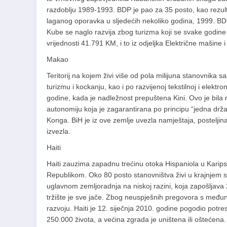
razdoblju 1989-1993. BDP je pao za 35 posto, kao rezu
laganog oporavka u sljedećih nekoliko godina, 1999. BD
Kube se naglo razvija zbog turizma koji se svake godine
vrijednosti 41.791 KM, i to iz odjeljka Električne mašine i 
Makao
Teritorij na kojem živi više od pola milijuna stanovnika 
turizmu i kockanju, kao i po razvijenoj tekstilnoj i elekt
godine, kada je nadležnost prepuštena Kini. Ovo je bila n
autonomiju koja je zagarantirana po principu “jedna dr
Konga. BiH je iz ove zemlje uvezla namještaja, postelji
izvezla.
Haiti
Haiti zauzima zapadnu trećinu otoka Hispaniola u Kari
Republikom. Oko 80 posto stanovništva živi u krajnjem s
uglavnom zemljoradnja na niskoj razini, koja zapošljava
tržište je sve jače. Zbog neuspješnih pregovora s među
razvoju. Haiti je 12. siječnja 2010. godine pogodio potr
250.000 života, a većina zgrada je uništena ili oštećena. 