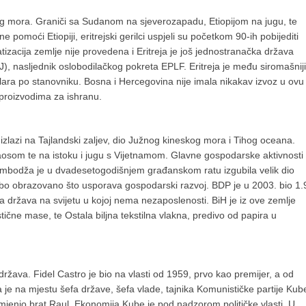
enog mora. Graniči sa Sudanom na sjeverozapadu, Etiopijom na jugu, te
pomoći Etiopiji, eritrejski gerilci uspjeli su početkom 90-ih pobijediti
zacija zemlje nije provedena i Eritreja je još jednostranačka država
), nasljednik oslobodilačkog pokreta EPLF. Eritreja je među siromašnij
ara po stanovniku. Bosna i Hercegovina nije imala nikakav izvoz u ovu
 proizvodima za ishranu.
zlazi na Tajlandski zaljev, dio Južnog kineskog mora i Tihog oceana.
aosom te na istoku i jugu s Vijetnamom. Glavne gospodarske aktivnosti
Kambodža je u dvadesetogodišnjem građanskom ratu izgubila velik dio
 slabo obrazovano što usporava gospodarski razvoj. BDP je u 2003. bio 1
a država na svijetu u kojoj nema nezaposlenosti. BiH je iz ove zemlje
tične mase, te Ostala biljna tekstilna vlakna, predivo od papira u
država. Fidel Castro je bio na vlasti od 1959, prvo kao premijer, a od
je na mjestu šefa države, šefa vlade, tajnika Komunističke partije Kub
enio brat Raul. Ekonomija Kube je pod nadzorom političke vlasti. U