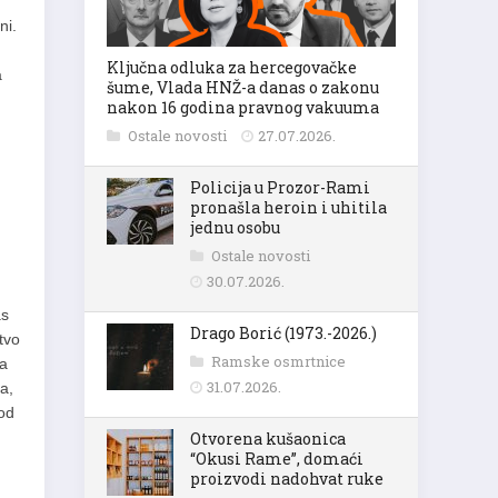
ni.
Ključna odluka za hercegovačke
a
šume, Vlada HNŽ-a danas o zakonu
nakon 16 godina pravnog vakuuma
Ostale novosti
27.07.2026.
Policija u Prozor-Rami
pronašla heroin i uhitila
jednu osobu
Ostale novosti
30.07.2026.
as
Drago Borić (1973.-2026.)
tvo
Ramske osmrtnice
ma
31.07.2026.
a,
 od
Otvorena kušaonica
“Okusi Rame”, domaći
proizvodi nadohvat ruke