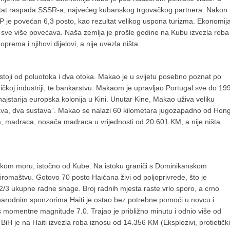
ltat raspada SSSR-a, najvećeg kubanskog trgovačkog partnera. Nakon
P je povećan 6,3 posto, kao rezultat velikog uspona turizma. Ekonomij
 sve više povećava. Naša zemlja je prošle godine na Kubu izvezla roba
oprema i njihovi dijelovi, a nije uvezla ništa.
sastoji od poluotoka i dva otoka. Makao je u svijetu posebno poznat po
roničkoj industriji, te bankarstvu. Makaom je upravljao Portugal sve do 19
ajstarija europska kolonija u Kini. Unutar Kine, Makao uživa veliku
žava, dva sustava”. Makao se nalazi 60 kilometara jugozapadno od Hon
na, madraca, nosača madraca u vrijednosti od 20.601 KM, a nije ništa
pskom moru, istočno od Kube. Na istoku graniči s Dominikanskom
iromaštvu. Gotovo 70 posto Haićana živi od poljoprivrede, što je
 2/3 ukupne radne snage. Broj radnih mjesta raste vrlo sporo, a crno
narodnim sponzorima Haiti je ostao bez potrebne pomoći u novcu i
es momentne magnitude 7.0. Trajao je približno minutu i odnio više od
BiH je na Haiti izvezla roba iznosu od 14.356 KM (Eksplozivi, protietički