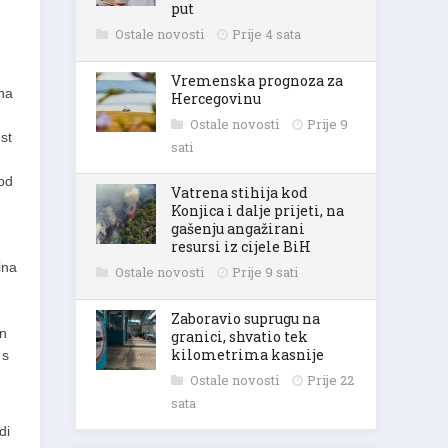
put
Ostale novosti
Prije 4 sata
Vremenska prognoza za
na
Hercegovinu
Ostale novosti
Prije 9
est
sati
 od
Vatrena stihija kod
Konjica i dalje prijeti, na
gašenju angažirani
resursi iz cijele BiH
ina
Ostale novosti
Prije 9 sati
Zaboravio suprugu na
an
granici, shvatio tek
kilometrima kasnije
 s
Ostale novosti
Prije 22
sata
di