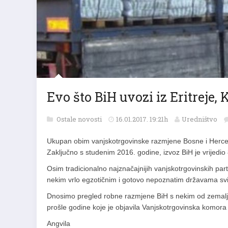
Evo što BiH uvozi iz Eritreje,
Ostale novosti
16.01.2017. 19:21h
Uredništvo
Ukupan obim vanjskotrgovinske razmjene Bosne i Hercego
Zaključno s studenim 2016. godine, izvoz BiH je vrijedi
Osim tradicionalno najznačajnijih vanjskotrgovinskih par
nekim vrlo egzotičnim i gotovo nepoznatim državama svij
Dnosimo pregled robne razmjene BiH s nekim od zemalja 
prošle godine koje je objavila Vanjskotrgovinska komora
Angvila