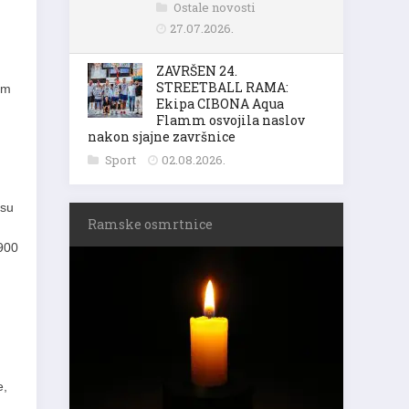
Ostale novosti
27.07.2026.
ZAVRŠEN 24.
STREETBALL RAMA:
im
Ekipa CIBONA Aqua
Flamm osvojila naslov
nakon sjajne završnice
Sport
02.08.2026.
 su
Ramske osmrtnice
.900
e,