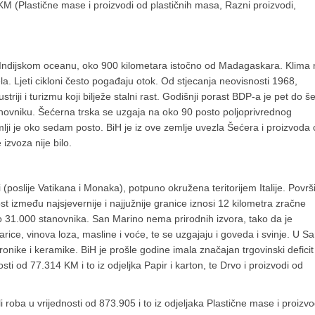
 KM (Plastične mase i proizvodi od plastičnih masa, Razni proizvodi,
Indijskom oceanu, oko 900 kilometara istočno od Madagaskara. Klima 
rela. Ljeti cikloni često pogađaju otok. Od stjecanja neovisnosti 1968,
triji i turizmu koji bilježe stalni rast. Godišnji porast BDP-a je pet do š
anovniku. Šećerna trska se uzgaja na oko 90 posto poljoprivrednog
mlji je oko sedam posto. BiH je iz ove zemlje uvezla Šećera i proizvoda
izvoza nije bilo.
poslije Vatikana i Monaka), potpuno okružena teritorijem Italije. Površ
t između najsjevernije i najjužnije granice iznosi 12 kilometra zračne
ao 31.000 stanovnika. San Marino nema prirodnih izvora, tako da je
ice, vinova loza, masline i voće, te se uzgajaju i goveda i svinje. U S
tronike i keramike. BiH je prošle godine imala značajan trgovinski deficit
i od 77.314 KM i to iz odjeljka Papir i karton, te Drvo i proizvodi od
 roba u vrijednosti od 873.905 i to iz odjeljaka Plastične mase i proizvo