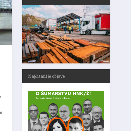
Najčitanije objave
s
i