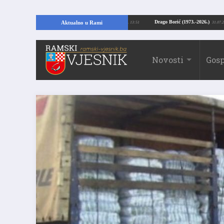
opajući temelje kuće, pronašao vrijedne arheološke ostatke
Drago Borić (197
Aktualno u Rami
24.07.2026. 13:51
Novosti
Gosp