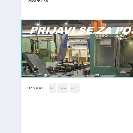
Vecernji.ba
OZNAKE
bih
izvoz
uvoz