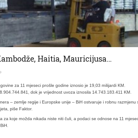
 Kambodže, Haitia, Mauricijusa…
vine za 11 mjeseci prošle godine iznosio je 19,03 milijardi KM.
o 8.904.744.841, dok je vrijednost uvoza iznosila 14.743.183.411 KM.
tnera – zemlje regije i Europske unije – BiH ostvaruje i robnu razmjenu 
eta, piše Faktor.
za koje možda nikada niste niti čuli, a podaci se odnose na 11 mjesec
 BiH.