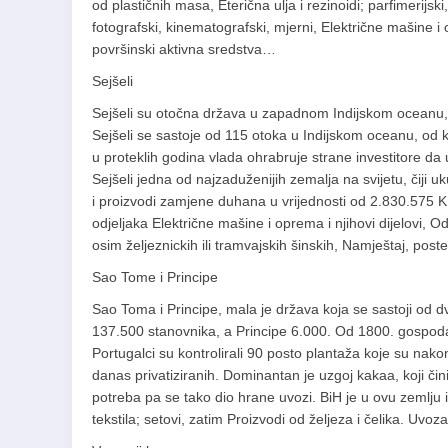
od plastičnih masa, Eterična ulja i rezinoidi; parfimerijski,
fotografski, kinematografski, mjerni, Električne mašine i
površinski aktivna sredstva…
Sejšeli
Sejšeli su otočna država u zapadnom Indijskom oceanu,
Sejšeli se sastoje od 115 otoka u Indijskom oceanu, od k
u proteklih godina vlada ohrabruje strane investitore da 
Sejšeli jedna od najzaduženijih zemalja na svijetu, čiji 
i proizvodi zamjene duhana u vrijednosti od 2.830.575 K
odjeljaka Električne mašine i oprema i njihovi dijelovi, Od
osim željeznickih ili tramvajskih šinskih, Namještaj, po
Sao Tome i Principe
Sao Toma i Principe, mala je država koja se sastoji od 
137.500 stanovnika, а Principe 6.000. Od 1800. gospodar
Portugalci su kontrolirali 90 posto plantaža koje su nako
danas privatiziranih. Dominantan je uzgoj kakaa, koji č
potreba pa se tako dio hrane uvozi. BiH je u ovu zemlju i
tekstila; setovi, zatim Proizvodi od željeza i čelika. Uvoza