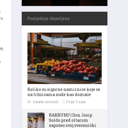
a
 u
Posljednje objavljeno
99.
g
Koliko su sigurne namirnice koje se
na tržnicama nude kao domaće
Ostale novosti
Prije 3 sata
RABBUNI! | Don Josip
Soldo pred oltarom
započeo svoj svećenički