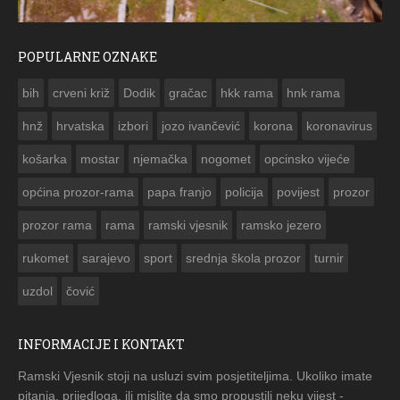
POPULARNE OZNAKE
ČESTITKA RAMSKOG VJESNIKA ZA USKRS 2023. GODINE
bih
crveni križ
Dodik
gračac
hkk rama
hnk rama


hnž
hrvatska
izbori
jozo ivančević
korona
koronavirus
košarka
mostar
njemačka
nogomet
opcinsko vijeće
općina prozor-rama
papa franjo
policija
povijest
prozor
prozor rama
rama
ramski vjesnik
ramsko jezero
rukomet
sarajevo
sport
srednja škola prozor
turnir
uzdol
čović
INFORMACIJE I KONTAKT
Ramski Vjesnik stoji na usluzi svim posjetiteljima. Ukoliko imate
pitanja, prijedloga, ili mislite da smo propustili neku vijest -