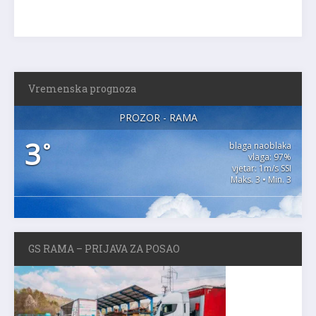
Vremenska prognoza
PROZOR - RAMA
3
°
blaga naoblaka
vlaga: 97%
vjetar: 1m/s SSI
Maks. 3 • Min. 3
GS RAMA – PRIJAVA ZA POSAO