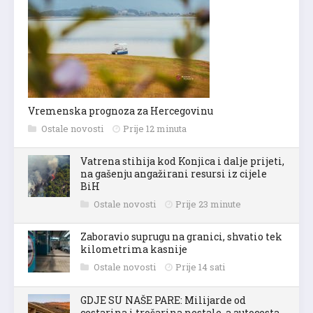
Vremenska prognoza za Hercegovinu
Ostale novosti
Prije 12 minuta
Vatrena stihija kod Konjica i dalje prijeti,
na gašenju angažirani resursi iz cijele
BiH
Ostale novosti
Prije 23 minute
Zaboravio suprugu na granici, shvatio tek
kilometrima kasnije
Ostale novosti
Prije 14 sati
GDJE SU NAŠE PARE: Milijarde od
cestarina i trošarina nestale, a autocesta