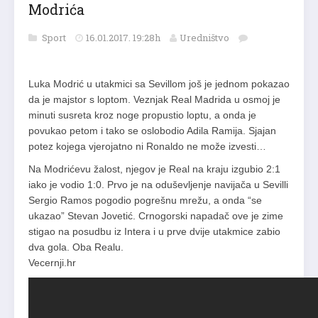
Modrića
Sport
16.01.2017. 19:28h
Uredništvo
Luka Modrić u utakmici sa Sevillom još je jednom pokazao
da je majstor s loptom. Veznjak Real Madrida u osmoj je
minuti susreta kroz noge propustio loptu, a onda je
povukao petom i tako se oslobodio Adila Ramija. Sjajan
potez kojega vjerojatno ni Ronaldo ne može izvesti…
Na Modrićevu žalost, njegov je Real na kraju izgubio 2:1
iako je vodio 1:0. Prvo je na oduševljenje navijača u Sevilli
Sergio Ramos pogodio pogrešnu mrežu, a onda “se
ukazao” Stevan Jovetić. Crnogorski napadač ove je zime
stigao na posudbu iz Intera i u prve dvije utakmice zabio
dva gola. Oba Realu.
Vecernji.hr