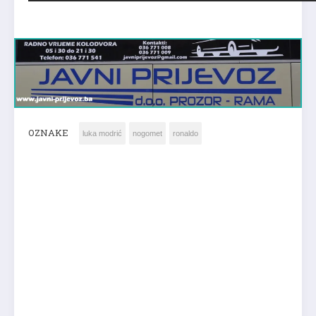
OZNAKE
luka modrić
nogomet
ronaldo