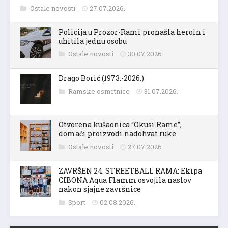
Ostale novosti
27.07.2026.
Policija u Prozor-Rami pronašla heroin i
uhitila jednu osobu
Ostale novosti
30.07.2026.
Drago Borić (1973.-2026.)
Ramske osmrtnice
31.07.2026.
Otvorena kušaonica “Okusi Rame”,
domaći proizvodi nadohvat ruke
Ostale novosti
27.07.2026.
ZAVRŠEN 24. STREETBALL RAMA: Ekipa
CIBONA Aqua Flamm osvojila naslov
nakon sjajne završnice
Sport
02.08.2026.