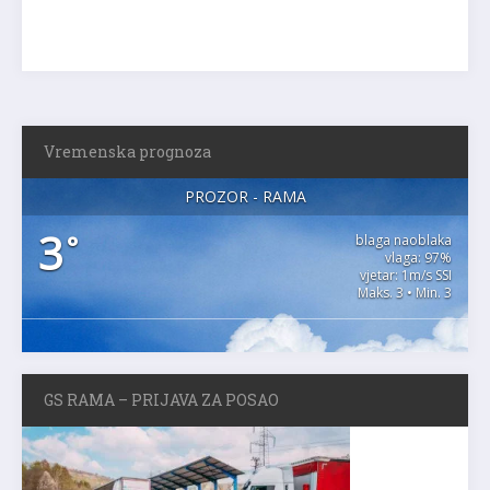
Vremenska prognoza
PROZOR - RAMA
3
°
blaga naoblaka
vlaga: 97%
vjetar: 1m/s SSI
Maks. 3 • Min. 3
GS RAMA – PRIJAVA ZA POSAO