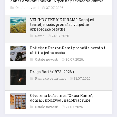
danas o zakonu nakon 16 godina pravnog vakuuma
Ostale novosti
27.07.2026.
VELIKO OTKRIĆE U RAMI: Kopajući
temelje kuće, pronašao vrijedne
arheološke ostatke
Rama
24.07.2026.
Policija u Prozor-Rami pronašla heroin i
uhitila jednu osobu
Ostale novosti
30.07.2026.
Drago Borić (1973.-2026.)
Ramske osmrtnice
31.07.2026.
Otvorena kušaonica “Okusi Rame”,
domaći proizvodi nadohvat ruke
Ostale novosti
27.07.2026.