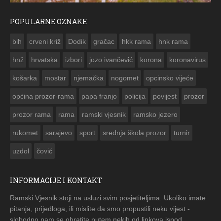
POPULARNE OZNAKE
ČESTITKA RAMSKOG VJESNIKA ZA US
bih
crveni križ
Dodik
gračac
hkk rama
hnk rama


hnž
hrvatska
izbori
jozo ivančević
korona
koronavirus
košarka
mostar
njemačka
nogomet
opcinsko vijeće
općina prozor-rama
papa franjo
policija
povijest
prozor
prozor rama
rama
ramski vjesnik
ramsko jezero
rukomet
sarajevo
sport
srednja škola prozor
turnir
uzdol
čović
INFORMACIJE I KONTAKT
Ramski Vjesnik stoji na usluzi svim posjetiteljima. Ukoliko imate
pitanja, prijedloga, ili mislite da smo propustili neku vijest -
slobodno nam se obratite putem nekih od linkova ispod.