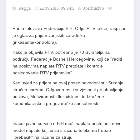
Regija
22.05.2015. 09:34h
Uredništvo
Radio televizija Federacije BiH, Odjel RTV takse, raspisao
je oglas za prijem vanjskih saradnika
(inkasanta/kontrolora).
Kako je objavila FTV, potrebno je 70 izvršitelja na
području Federacije Bosne i Hercegovine, koji će ''raditi
na poslovima naplate RTV pretplate i kontrole
posjedovanja RTV prijemnika''.
Kao uvjeti za prijem na ovaj posao navedeni su: Srednja
stručna sprema; Odgovornost i savjesnost pri obavljanju
poslova; Motiviranost i fleksibilnost te Izražene
komunikacijske i pregovaračke sposobnosti.
Inače, javne servise u BiH muči naplata pristojbe i novi
model naplate koji bi se s računa telekoma trebao
''prebaciti'' na račune za struju.