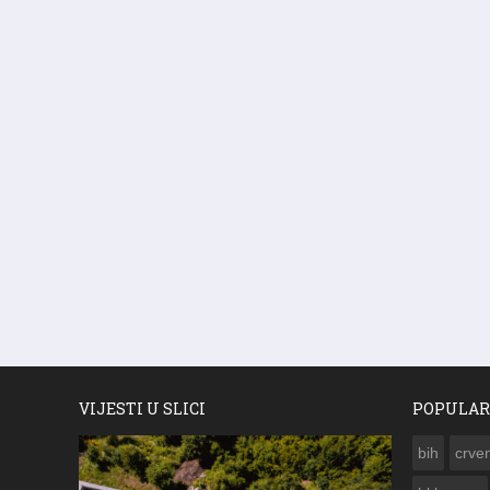
VIJESTI U SLICI
POPULAR
bih
crven