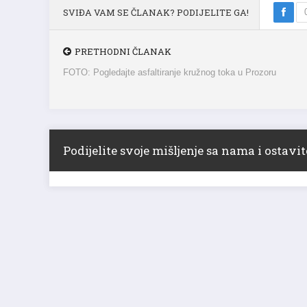
SVIĐA VAM SE ČLANAK? PODIJELITE GA!
PRETHODNI ČLANAK
FOTO: Pogledajte asfaltiranje kružnog toka u Prozoru
Podijelite svoje mišljenje sa nama i ostav