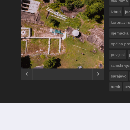
hkk rama
izbori
jo
koronavir
njemačka
općina pr
povijest
ČESTITKA RAMSKOG VJESNIKA ZA
USKRS 2023. GODINE
ramski vje


sarajevo
turnir
uz
© 2012 - 2026
Ramski Vjesnik
. Sva prava pridržana.
Izrada i održavanje:
KRAFTBIT | studio development