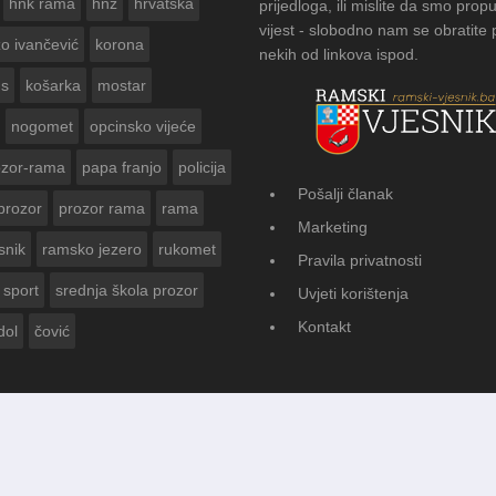
hnk rama
hnž
hrvatska
prijedloga, ili mislite da smo propu
vijest - slobodno nam se obratite
zo ivančević
korona
nekih od linkova ispod.
us
košarka
mostar
nogomet
opcinsko vijeće
ozor-rama
papa franjo
policija
Pošalji članak
prozor
prozor rama
rama
FOTOGALERIJA: Čuvanje
Marketing
Vasti
snik
ramsko jezero
rukomet
Pravila privatnosti
sport
srednja škola prozor
Uvjeti korištenja
Kontakt
dol
čović