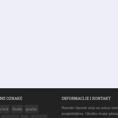
NE OZNAKE
INFORMACIJE I KONTAKT
Ramski Vjesnik stoji na usluzi svi
i križ
Dodik
gračac
posjetiteljima. Ukoliko imate pitanj