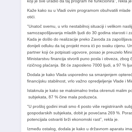
koji je sve uradio da taj program ne funkcionira”, rekla je
Kaže kako su u Vladi ovim programom obuhvatili mlade lj
otići.
“Unatoč svemu, u vrlo nestabilnoj situaciji i velikom nasl
samozapošljavanja mladih ljudi do 30 godina starosti i za 
Kada je došlo do realizacije preko Zavoda za zapošljav
donijeli odluku da taj projekt mora ići po svaku cijenu. U
partner koji će potpisati ugovore, posao je preuzelo Min
Ministarstvu financija stvorili puno posla i obveza, zbog 
rizičnog plaćanja. Bit će zaposleno 7000 ljudi, a 97 % ljud
Dodala je kako Vlada usporedno sa smanjenjem optereće
financijsku stabilnost, vrlo važno opredjeljenje Vlade i 
Istaknula je kako se maksimalno treba okrenuti malim p
subjekata, 87 % čine mala poduzeća.
“U prošloj godini imali smo 4 posto više registriranih sub
gospodarskih subjekata, dobit je povećana 269 %. Porasl
potencijala ostvariti brži ekonomski rast”, rekla je.
Između ostalog, dodala je kako u državnom aparatu ima