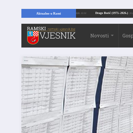
Kopajući temelje kuće, pronašao vrijedne arheološke ostatke
Drago Borić (197
Aktualno u Rami
24.07.2026. 13:51
Novosti
Gosp