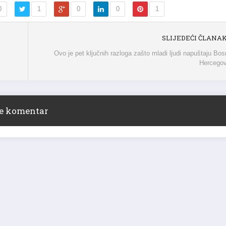
0
1
0
0
1
SLIJEDEĆI ČLANA
Ovo je pet ključnih razloga zašto mladi ljudi napuštaju Bos
Hercegov
ite komentar