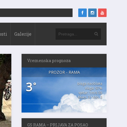
sti
Galerije
Vremenska prognoza
PROZOR - RAMA
3
°
blaga naoblaka
vlaga: 97%
vjetar: 1m/s SSI
Maks. 3 • Min. 3
GS RAMA – PRIJAVA ZA POSAO