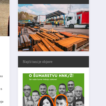
Najčitanije objave
uu
 s
nje