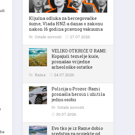
udi
Ključna odluka za hercegovačke
šume, Vlada HNŽ-a danas o zakonu
nakon 16 godina pravnog vakuuma
.
Ostale novosti
27.07.2026.
VELIKO OTKRIĆE U RAMI:
Kopajući temelje kuće,
a
pronašao vrijedne
arheološke ostatke
Rama
24.07.2026.
Policija u Prozor-Rami
pronašla heroin i uhitila
jednu osobu
Ostale novosti
h
30.07.2026.
Evo tko je iz Rame dobio
eba
sredstva za projekte od