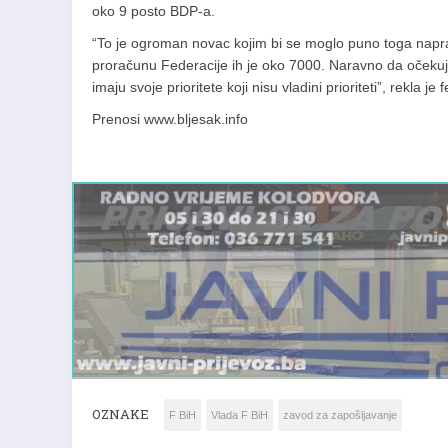
oko 9 posto BDP-a.
“To je ogroman novac kojim bi se moglo puno toga naprav
proračunu Federacije ih je oko 7000. Naravno da očekujem
imaju svoje prioritete koji nisu vladini prioriteti”, rekla je
Prenosi www.bljesak.info
OZNAKE
F BiH
Vlada F BiH
zavod za zapošljavanje