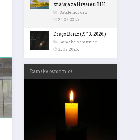
značaja za Hrvate u BiH
Ostale novosti
24.07.2026.
Drago Borić (1973.-2026.)
Ramske osmrtnice
31.07.2026.
Ramske osmrtnice