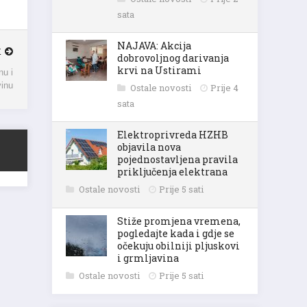
sata
NAJAVA: Akcija
K
dobrovoljnog darivanja
krvi na Ustirami
nu i
inu
Ostale novosti
Prije 4
sata
Elektroprivreda HZHB
objavila nova
pojednostavljena pravila
priključenja elektrana
Ostale novosti
Prije 5 sati
Stiže promjena vremena,
pogledajte kada i gdje se
očekuju obilniji pljuskovi
i grmljavina
Ostale novosti
Prije 5 sati