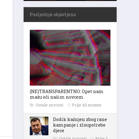
Posljednje objavljeno
(NE)TRANSPARENTNO: Opet nam
mažu oči našim novcem
Ostale novosti
Prije 42 minute
Dodik kažnjen zbog rane
kampanje i zloupotrebe
djece
Ostale novosti
Prije 2