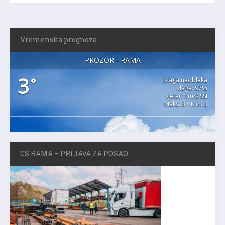
Vremenska prognoza
PROZOR - RAMA
3
°
blaga naoblaka
vlaga: 97%
vjetar: 1m/s SSI
Maks. 3 • Min. 3
GS RAMA – PRIJAVA ZA POSAO