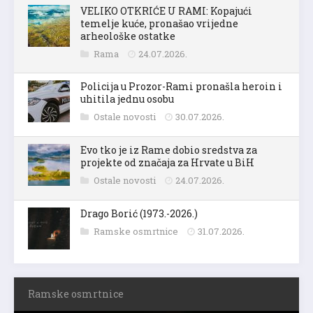
VELIKO OTKRIĆE U RAMI: Kopajući
temelje kuće, pronašao vrijedne
arheološke ostatke
Rama
24.07.2026.
Policija u Prozor-Rami pronašla heroin i
uhitila jednu osobu
Ostale novosti
30.07.2026.
Evo tko je iz Rame dobio sredstva za
projekte od značaja za Hrvate u BiH
Ostale novosti
24.07.2026.
Drago Borić (1973.-2026.)
Ramske osmrtnice
31.07.2026.
Ramske osmrtnice