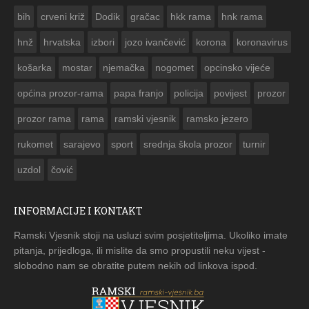
ČESTITKA RAMSKOG VJESNIKA ZA USKRS 2023. GODINE
bih
crveni križ
Dodik
gračac
hkk rama
hnk rama


hnž
hrvatska
izbori
jozo ivančević
korona
koronavirus
košarka
mostar
njemačka
nogomet
opcinsko vijeće
općina prozor-rama
papa franjo
policija
povijest
prozor
prozor rama
rama
ramski vjesnik
ramsko jezero
rukomet
sarajevo
sport
srednja škola prozor
turnir
uzdol
čović
INFORMACIJE I KONTAKT
Ramski Vjesnik stoji na usluzi svim posjetiteljima. Ukoliko imate
pitanja, prijedloga, ili mislite da smo propustili neku vijest -
slobodno nam se obratite putem nekih od linkova ispod.