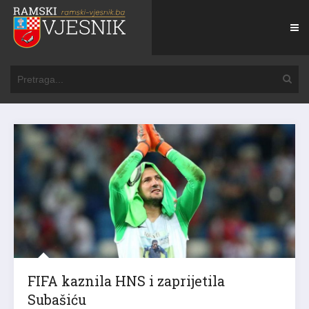
FIFA kaznila HNS i zaprijetila
Subašiću