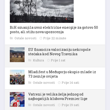
BiH smanjila uvoz električne energije za gotovo 50
posto, ali stižu nova upozorenja
Ostale novosti
Prije 22 minute
EU financira valorizaciju nekropole
stećaka kod Novog Travnika
Kultura
Prije 1 sat
Mladifest u Međugorju okupio mlade iz
73 zemlje svijeta
Ostale novosti
Prije 14 sati
Vatreni je velika želja jednog od
najbogatijih klubova Premier lige
Ostale novosti
Prije 19 sati