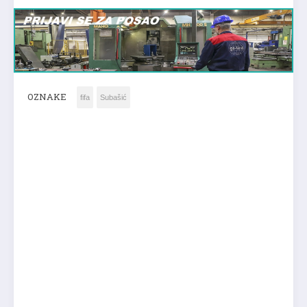
OZNAKE
fifa
Subašić