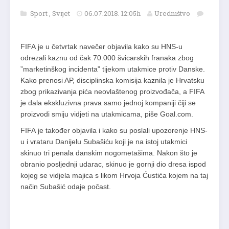
Sport
,
Svijet
06.07.2018. 12:05h
Uredništvo
FIFA je u četvrtak navečer objavila kako su HNS-u
odrezali kaznu od čak 70.000 švicarskih franaka zbog
”marketinškog incidenta” tijekom utakmice protiv Danske.
Kako prenosi AP, disciplinska komisija kaznila je Hrvatsku
zbog prikazivanja pića neovlaštenog proizvođača, a FIFA
je dala ekskluzivna prava samo jednoj kompaniji čiji se
proizvodi smiju vidjeti na utakmicama, piše Goal.com.
FIFA je također objavila i kako su poslali upozorenje HNS-
u i vrataru Danijelu Subašiću koji je na istoj utakmici
skinuo tri penala danskim nogometašima. Nakon što je
obranio posljednji udarac, skinuo je gornji dio dresa ispod
kojeg se vidjela majica s likom Hrvoja Ćustića kojem na taj
način Subašić odaje počast.