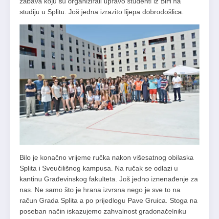
zabava koju su organizirali upravo studenti iz BiH na
studiju u Splitu. Još jedna izrazito lijepa dobrodošlica.
Bilo je konačno vrijeme ručka nakon višesatnog obilaska
Splita i Sveučilišnog kampusa. Na ručak se odlazi u
kantinu Građevinskog fakulteta. Još jedno iznenađenje za
nas. Ne samo što je hrana izvrsna nego je sve to na
račun Grada Splita a po prijedlogu Pave Gruica. Stoga na
poseban način iskazujemo zahvalnost gradonačelniku