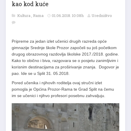
kao kod kuće
Kultura
,
Rama
01.06.2018. 10:08h
Uredništvo
Pripreme za jedan izlet učenici drugih razreda opće
gimnazije Srednje škole Prozor započeli su još početkom
drugog obrazovnog razdovlja školske 2017./2018. godine.
Kako to obično i biva, razgovara se o posjetu zanimljivim i
korisnim destinacijama za proširivanje znanja. Dogovor je
pao. Ide se u Split 31. 05.2018.
Pored učenika i njihovih roditelja ovaj stručni izlet
pomogla je Općina Prozor-Rama te Grad Split na čemu
im se učenici i njihvo profesori posebnu zahvaljuju.