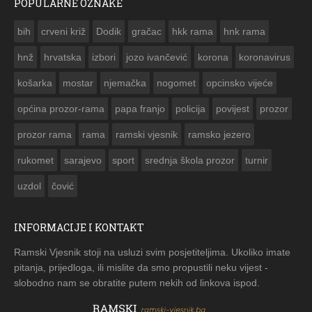
POPULARNE OZNAKE
ČESTITKA RAMSKOG VJESNIKA ZA USKRS 2023. GODINE
bih
crveni križ
Dodik
gračac
hkk rama
hnk rama


hnž
hrvatska
izbori
jozo ivančević
korona
koronavirus
košarka
mostar
njemačka
nogomet
opcinsko vijeće
općina prozor-rama
papa franjo
policija
povijest
prozor
prozor rama
rama
ramski vjesnik
ramsko jezero
rukomet
sarajevo
sport
srednja škola prozor
turnir
uzdol
čović
INFORMACIJE I KONTAKT
Ramski Vjesnik stoji na usluzi svim posjetiteljima. Ukoliko imate
pitanja, prijedloga, ili mislite da smo propustili neku vijest -
slobodno nam se obratite putem nekih od linkova ispod.