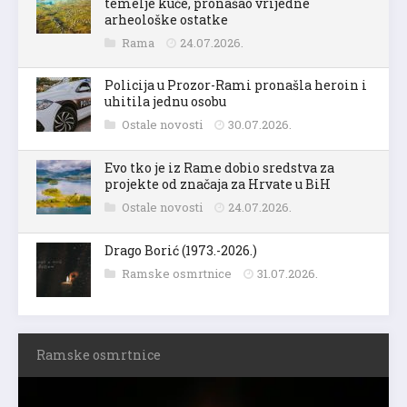
temelje kuće, pronašao vrijedne
arheološke ostatke
Rama
24.07.2026.
Policija u Prozor-Rami pronašla heroin i
uhitila jednu osobu
Ostale novosti
30.07.2026.
Evo tko je iz Rame dobio sredstva za
projekte od značaja za Hrvate u BiH
Ostale novosti
24.07.2026.
Drago Borić (1973.-2026.)
Ramske osmrtnice
31.07.2026.
Ramske osmrtnice