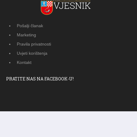
Pošalji članak
Marketing
Pravila privatnosti
Uvjeti korištenja
Kontakt
PRATITE NAS NA FACEBOOK-U!
© 2012 - 2026
Ramski Vjesnik
. Sva prava pridržana.
Izrada i održavanje:
KRAFTBIT | studio development