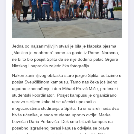
Jedna od najzanimljivijih stvari je bila je klapska pjesma
„Maslina je neobrana“ samo za goste iz Rame. Naravno,
ne bi to bio posjet Splitu da se nije dodirno palac Grgura
Ninskog i napravila zajednička fotografija.
Nakon zanimljivog obilaska stare jezgre Splita, odlazimo u
posjet Sveučilišnom kampusu. Tamo nas čeka još jedno
ugodno iznenađenje i don Mihael Prović Miše, profesor i
studentski koordinator. Posjet kampusu je organizirano
upravo s ciljem kako bi se učenici upoznali o
mogućnostima studiranja u Splitu. Tu smo sreli naša dva
bivša učenika, a sada studenta upravo ovdje: Marka
Lovrića i Daria Perkovića. Dok smo bilazili kampus na
posebno izgrađenoj terasi kapusa odvijala se prava