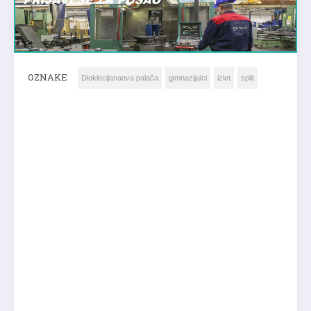
OZNAKE
Dioklecijanaova palača
gimnazijalci
izlet
split