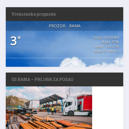
Vremenska prognoza
PROZOR - RAMA
3
°
blaga naoblaka
vlaga: 97%
vjetar: 1m/s SSI
Maks. 3 • Min. 3
GS RAMA – PRIJAVA ZA POSAO