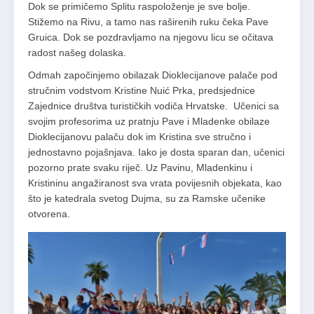
Dok se primičemo Splitu raspoloženje je sve bolje.
Stižemo na Rivu, a tamo nas raširenih ruku čeka Pave
Gruica. Dok se pozdravljamo na njegovu licu se očitava
radost našeg dolaska.
Odmah započinjemo obilazak Dioklecijanove palače pod
stručnim vodstvom Kristine Nuić Prka, predsjednice
Zajednice društva turističkih vodiča Hrvatske. Učenici sa
svojim profesorima uz pratnju Pave i Mladenke obilaze
Dioklecijanovu palaču dok im Kristina sve stručno i
jednostavno pojašnjava. Iako je dosta sparan dan, učenici
pozorno prate svaku riječ. Uz Pavinu, Mladenkinu i
Kristininu angažiranost sva vrata povijesnih objekata, kao
što je katedrala svetog Dujma, su za Ramske učenike
otvorena.