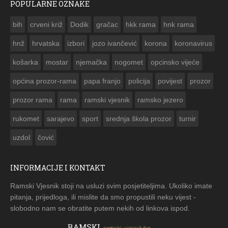
POPULARNE OZNAKE
ČESTITKA RAMSKOG VJESNIKA ZA USKRS 2023. GODINE
bih
crveni križ
Dodik
gračac
hkk rama
hnk rama


hnž
hrvatska
izbori
jozo ivančević
korona
koronavirus
košarka
mostar
njemačka
nogomet
opcinsko vijeće
općina prozor-rama
papa franjo
policija
povijest
prozor
prozor rama
rama
ramski vjesnik
ramsko jezero
rukomet
sarajevo
sport
srednja škola prozor
turnir
uzdol
čović
INFORMACIJE I KONTAKT
Ramski Vjesnik stoji na usluzi svim posjetiteljima. Ukoliko imate
pitanja, prijedloga, ili mislite da smo propustili neku vijest -
slobodno nam se obratite putem nekih od linkova ispod.