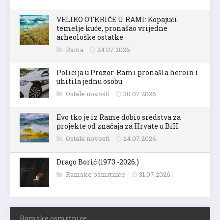
VELIKO OTKRIĆE U RAMI: Kopajući
temelje kuće, pronašao vrijedne
arheološke ostatke
Rama
24.07.2026.
Policija u Prozor-Rami pronašla heroin i
uhitila jednu osobu
Ostale novosti
30.07.2026.
Evo tko je iz Rame dobio sredstva za
projekte od značaja za Hrvate u BiH
Ostale novosti
24.07.2026.
Drago Borić (1973.-2026.)
Ramske osmrtnice
31.07.2026.
Ramske osmrtnice