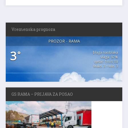
Vremenska prognoza
PROZOR - RAMA
3
°
blaga naoblaka
vlaga: 97%
vjetar: 1m/s SSI
Maks. 3 • Min. 3
GS RAMA – PRIJAVA ZA POSAO