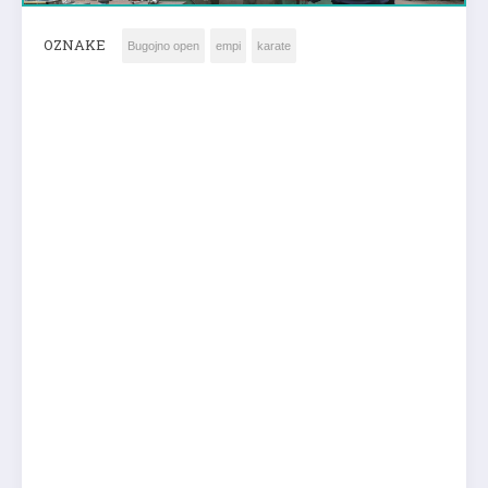
OZNAKE
Bugojno open
empi
karate