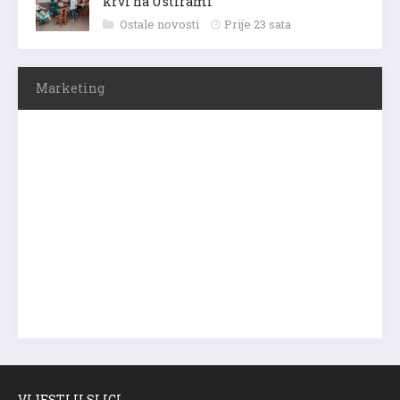
krvi na Ustirami
Ostale novosti
Prije 23 sata
Marketing
VIJESTI U SLICI