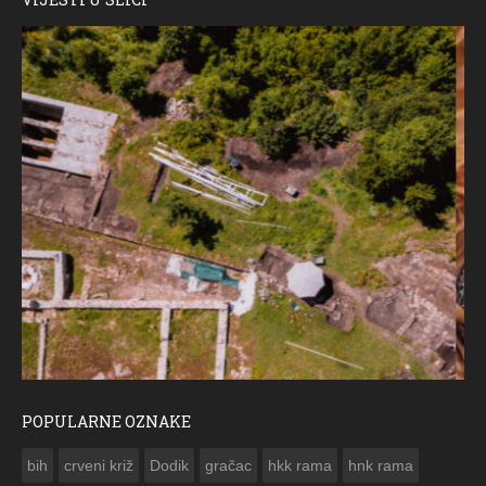
POPULARNE OZNAKE
ČESTITKA RAMSKOG VJESNIKA ZA USKRS 2023. GODINE
bih
crveni križ
Dodik
gračac
hkk rama
hnk rama