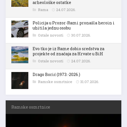
arheološke ostatke
Rama
24.07.2026.
Policija u Prozor-Rami pronašla heroin i
uhitila jednu osobu
Ostale novosti
30.07.2026.
Evo tko je iz Rame dobio sredstva za
projekte od značaja za Hrvate u BiH
Ostale novosti
24.07.2026.
Drago Borić (1973.-2026.)
Ramske osmrtnice
31.07.2026.
Ramske osmrtnice