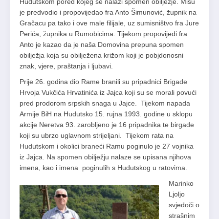
Hudutskom pored kojeg se nalazi spomen obilježje. Misu
je predvodio i propovijedao fra Anto Šimunović, župnik na
Gračacu pa tako i ove male filijale, uz sumisništvo fra Jure
Perića, župnika u Rumobicima. Tijekom propovijedi fra
Anto je kazao da je naša Domovina prepuna spomen
obilježja koja su obilježena križom koji je pobjdonosni
znak, vjere, praštanja i ljubavi.
Prije 26. godina dio Rame branili su pripadnici Brigade
Hrvoja Vukčića Hrvatinića iz Jajca koji su se morali povući
pred prodorom srpskih snaga u Jajce. Tijekom napada
Armije BiH na Hudutsko 15. rujna 1993. godine u sklopu
akcije Neretva 93. zarobljeno je 16 pripadnika te birgade
koji su ubrzo uglavnom strijeljani. Tijekom rata na
Hudutskom i okolici braneći Ramu poginulo je 27 vojnika
iz Jajca. Na spomen obilježju nalaze se upisana njihova
imena, kao i imena poginulih s Hudutskog u ratovima.
Marinko
Ljoljo
svjedoči o
strašnim