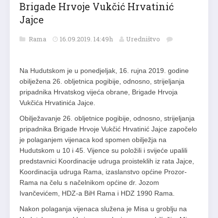
Brigade Hrvoje Vukčić Hrvatinić
Jajce
Rama
16.09.2019. 14:49h
Uredništvo
Na Hudutskom je u ponedjeljak, 16. rujna 2019. godine
obilježena 26. obljetnica pogibije, odnosno, strijeljanja
pripadnika Hrvatskog vijeća obrane, Brigade Hrvoja
Vukčića Hrvatinića Jajce.
Obilježavanje 26. obljetnice pogibije, odnosno, strijeljanja
pripadnika Brigade Hrvoje Vukčić Hrvatinić Jajce započelo
je polaganjem vijenaca kod spomen obilježja na
Hudutskom u 10 i 45. Vijence su položili i svijeće upalili
predstavnici Koordinacije udruga proisteklih iz rata Jajce,
Koordinacija udruga Rama, izaslanstvo općine Prozor-
Rama na čelu s načelnikom općine dr. Jozom
Ivančevićem, HDZ-a BiH Rama i HDZ 1990 Rama.
Nakon polaganja vijenaca služena je Misa u groblju na