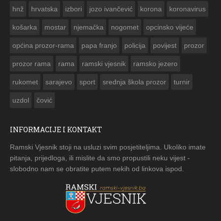


hnž
hrvatska
izbori
jozo ivančević
korona
koronavirus
košarka
mostar
njemačka
nogomet
opcinsko vijeće
općina prozor-rama
papa franjo
policija
povijest
prozor
prozor rama
rama
ramski vjesnik
ramsko jezero
rukomet
sarajevo
sport
srednja škola prozor
turnir
uzdol
čović
INFORMACIJE I KONTAKT
Ramski Vjesnik stoji na usluzi svim posjetiteljima. Ukoliko imate
pitanja, prijedloga, ili mislite da smo propustili neku vijest -
slobodno nam se obratite putem nekih od linkova ispod.