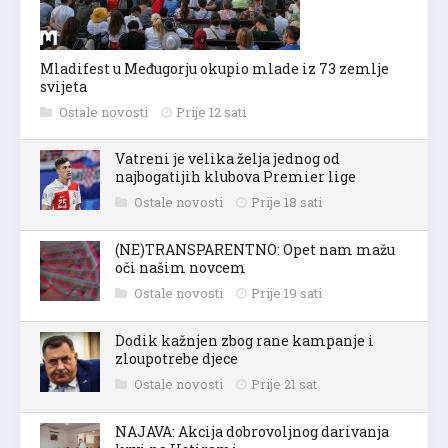
Mladifest u Međugorju okupio mlade iz 73 zemlje
svijeta
Ostale novosti
Prije 12 sati
Vatreni je velika želja jednog od
najbogatijih klubova Premier lige
Ostale novosti
Prije 18 sati
(NE)TRANSPARENTNO: Opet nam mažu
oči našim novcem
Ostale novosti
Prije 19 sati
Dodik kažnjen zbog rane kampanje i
zloupotrebe djece
Ostale novosti
Prije 21 sat
NAJAVA: Akcija dobrovoljnog darivanja