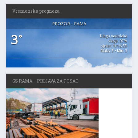
Vremenska prognoza
PROZOR - RAMA
3
°
blaga naoblaka
vlaga: 97%
vjetar: 1m/s SSI
Maks. 3 • Min. 3
GS RAMA – PRIJAVA ZA POSAO