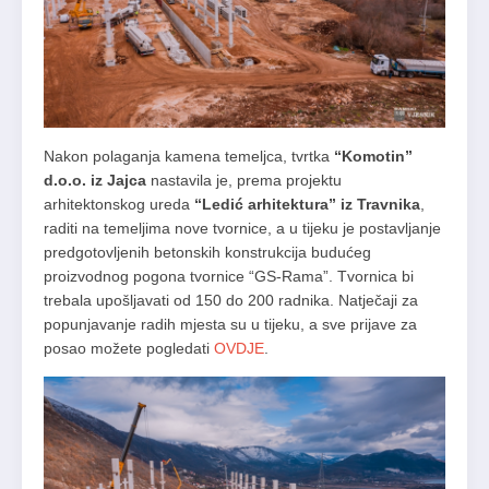
Nakon polaganja kamena temeljca, tvrtka
“Komotin”
d.o.o. iz Jajca
nastavila je, prema projektu
arhitektonskog ureda
“Ledić arhitektura” iz Travnika
,
raditi na temeljima nove tvornice, a u tijeku je postavljanje
predgotovljenih betonskih konstrukcija budućeg
proizvodnog pogona tvornice “GS-Rama”. Tvornica bi
trebala upošljavati od 150 do 200 radnika. Natječaji za
popunjavanje radih mjesta su u tijeku, a sve prijave za
posao možete pogledati
OVDJE
.