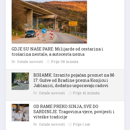
GDJE SU NAŠE PARE: Milijarde od cestarina i
trošarina nestale, a autocesta nema
Ostale novosti
Prije 38 minuta
BIHAMK: Izrazito pojačan promet na M-
17: Gužve od Bradine prema Konjicu i
Jablanici, dodatno usporavaju radovi
Ostale novosti
Prije 41 minuta
OD RAME PREKO SINJA, SVE DO
SARDINIJE: Tragovima vjere, povijesti i
viteške tradicije
Ostale novosti
Prije 1 sat