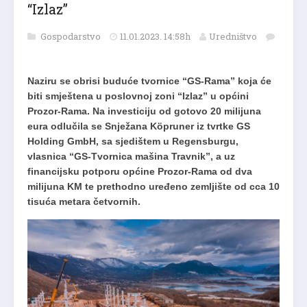
“Izlaz”
Gospodarstvo
11.01.2023. 14:58h
Uredništvo
Naziru se obrisi buduće tvornice “GS-Rama” koja će
biti smještena u poslovnoj zoni “Izlaz” u općini
Prozor-Rama. Na investiciju od gotovo 20 milijuna
eura odlučila se Snježana Köpruner iz tvrtke GS
Holding GmbH, sa sjedištem u Regensburgu,
vlasnica “GS-Tvornica mašina Travnik”, a uz
financijsku potporu općine Prozor-Rama od dva
milijuna KM te prethodno uređeno zemljište od cca 10
tisuća metara četvornih.