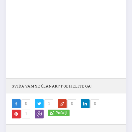
SVIĐA VAM SE ČLANAK? PODIJELITE GA!
0
1
0
0
1