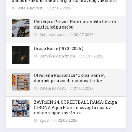
danas o zakonu nakon 16 godina pravnog vakuuma
Ostale novosti
27.07.2026.
Policija u Prozor-Rami pronašla heroin i
uhitila jednu osobu
Ostale novosti
30.07.2026.
Drago Borić (1973.-2026.)
Ramske osmrtnice
31.07.2026.
Otvorena kušaonica “Okusi Rame”,
domaći proizvodi nadohvat ruke
Ostale novosti
27.07.2026.
ZAVRŠEN 24. STREETBALL RAMA: Ekipa
CIBONA Aqua Flamm osvojila naslov
nakon sjajne završnice
Sport
02.08.2026.