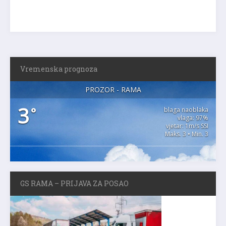
Vremenska prognoza
PROZOR - RAMA
3
°
blaga naoblaka
vlaga: 97%
vjetar: 1m/s SSI
Maks. 3 • Min. 3
GS RAMA – PRIJAVA ZA POSAO