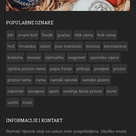
POPULARNE OZNAKE
E
bih
crveni križ
Dodik
gračac
hkk rama
hnk rama


hnž
hrvatska
izbori
jozo ivančević
korona
koronavirus
košarka
mostar
njemačka
nogomet
opcinsko vijeće
općina prozor-rama
papa franjo
policija
povijest
prozor
prozor rama
rama
ramski vjesnik
ramsko jezero
rukomet
sarajevo
sport
srednja škola prozor
turnir
uzdol
čović
INFORMACIJE I KONTAKT
Ramski Vjesnik stoji na usluzi svim posjetiteljima. Ukoliko imate