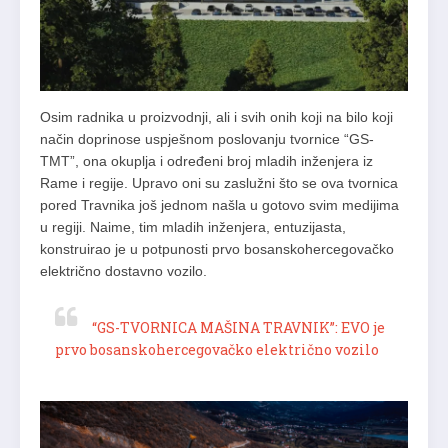
Osim radnika u proizvodnji, ali i svih onih koji na bilo koji
način doprinose uspješnom poslovanju tvornice “GS-
TMT”, ona okuplja i određeni broj mladih inženjera iz
Rame i regije. Upravo oni su zaslužni što se ova tvornica
pored Travnika još jednom našla u gotovo svim medijima
u regiji. Naime, tim mladih inženjera, entuzijasta,
konstruirao je u potpunosti prvo bosanskohercegovačko
električno dostavno vozilo.
“GS-TVORNICA MAŠINA TRAVNIK”: EVO je
prvo bosanskohercegovačko električno vozilo