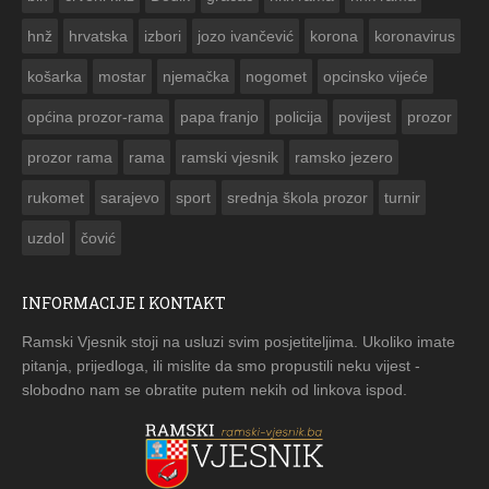


hnž
hrvatska
izbori
jozo ivančević
korona
koronavirus
košarka
mostar
njemačka
nogomet
opcinsko vijeće
općina prozor-rama
papa franjo
policija
povijest
prozor
prozor rama
rama
ramski vjesnik
ramsko jezero
rukomet
sarajevo
sport
srednja škola prozor
turnir
uzdol
čović
INFORMACIJE I KONTAKT
Ramski Vjesnik stoji na usluzi svim posjetiteljima. Ukoliko imate
pitanja, prijedloga, ili mislite da smo propustili neku vijest -
slobodno nam se obratite putem nekih od linkova ispod.