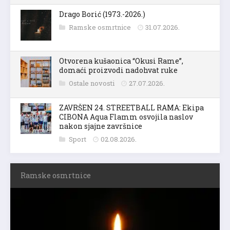
Drago Borić (1973.-2026.)
Ramske osmrtnice
31.07.2026.
Otvorena kušaonica “Okusi Rame”,
domaći proizvodi nadohvat ruke
Ostale novosti
27.07.2026.
ZAVRŠEN 24. STREETBALL RAMA: Ekipa
CIBONA Aqua Flamm osvojila naslov
nakon sjajne završnice
Sport
02.08.2026.
Ramske osmrtnice