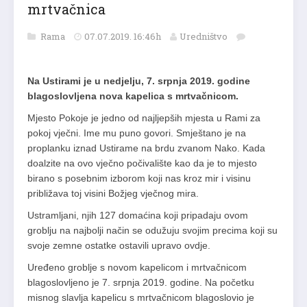
mrtvačnica
Rama
07.07.2019. 16:46h
Uredništvo
Na Ustirami je u nedjelju, 7. srpnja 2019. godine
blagoslovljena nova kapelica s mrtvačnicom.
Mjesto Pokoje je jedno od najljepših mjesta u Rami za
pokoj vječni. Ime mu puno govori. Smještano je na
proplanku iznad Ustirame na brdu zvanom Nako. Kada
doalzite na ovo vječno počivalište kao da je to mjesto
birano s posebnim izborom koji nas kroz mir i visinu
približava toj visini Božjeg vječnog mira.
Ustramljani, njih 127 domaćina koji pripadaju ovom
groblju na najbolji način se odužuju svojim precima koji su
svoje zemne ostatke ostavili upravo ovdje.
Uređeno groblje s novom kapelicom i mrtvačnicom
blagoslovljeno je 7. srpnja 2019. godine. Na početku
misnog slavlja kapelicu s mrtvačnicom blagoslovio je