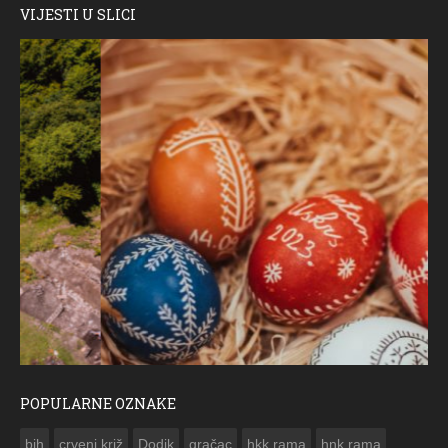
VIJESTI U SLICI
POPULARNE OZNAKE
ČESTITKA RAMSKOG VJESNIKA ZA USKRS 2023. GODINE
bih
crveni križ
Dodik
gračac
hkk rama
hnk rama