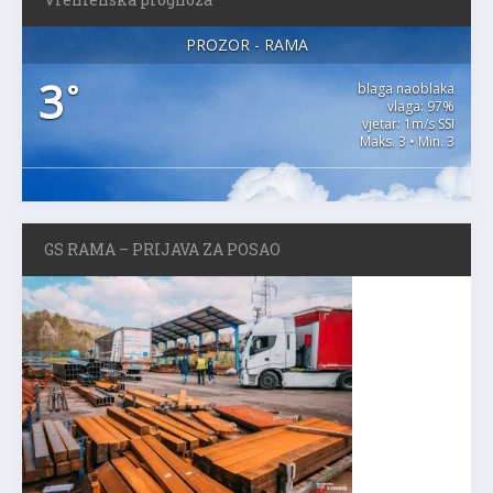
PROZOR - RAMA
3
°
blaga naoblaka
vlaga: 97%
vjetar: 1m/s SSI
Maks. 3 • Min. 3
GS RAMA – PRIJAVA ZA POSAO