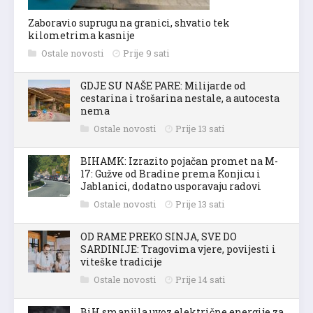
Zaboravio suprugu na granici, shvatio tek
kilometrima kasnije
Ostale novosti
Prije 9 sati
GDJE SU NAŠE PARE: Milijarde od
cestarina i trošarina nestale, a autocesta
nema
Ostale novosti
Prije 13 sati
BIHAMK: Izrazito pojačan promet na M-
17: Gužve od Bradine prema Konjicu i
Jablanici, dodatno usporavaju radovi
Ostale novosti
Prije 13 sati
OD RAME PREKO SINJA, SVE DO
SARDINIJE: Tragovima vjere, povijesti i
viteške tradicije
Ostale novosti
Prije 14 sati
BiH smanjila uvoz električne energije za