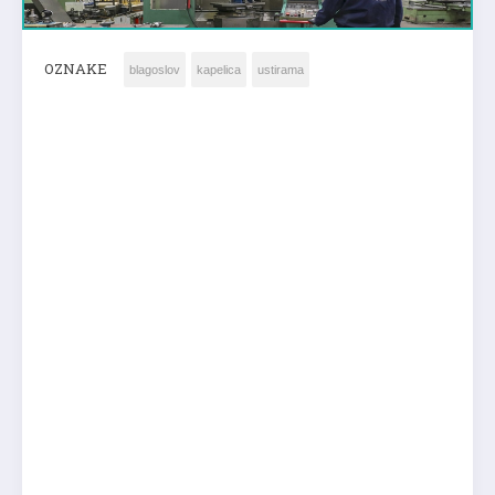
OZNAKE
blagoslov
kapelica
ustirama