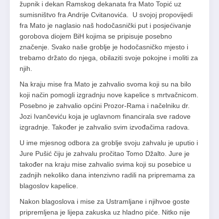
župnik i dekan Ramskog dekanata fra Mato Topić uz
sumisništvo fra Andrije Cvitanovića. U svojoj propovijedi
fra Mato je naglasio naš hodočasnički put i posjećivanje
gorobova diojem BiH kojima se pripisuje posebno
značenje. Svako naše groblje je hodočasničko mjesto i
trebamo držato do njega, obilaziti svoje pokojne i moliti za
njih.
Na kraju mise fra Mato je zahvalio svoma koji su na bilo
koji način pomogli izgradnju nove kapelice s mrtvačnicom.
Posebno je zahvalio općini Prozor-Rama i načelniku dr.
Jozi Ivančeviću koja je uglavnom financirala sve radove
izgradnje. Također je zahvalio svim izvođačima radova.
U ime mjesnog odbora za groblje svoju zahvalu je uputio i
Jure Pušić čiju je zahvalu pročitao Tomo Džalto. Jure je
također na kraju mise zahvalio svima koji su posebice u
zadnjih nekoliko dana intenzivno radili na pripremama za
blagoslov kapelice.
Nakon blagoslova i mise za Ustramljane i njihvoe goste
pripremljena je lijepa zakuska uz hladno piće. Nitko nije