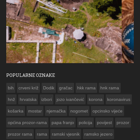
POPULARNE OZNAKE
ČESTITKA RAMSKOG VJESNIKA ZA USKRS 2023. GODINE
bih
crveni križ
Dodik
gračac
hkk rama
hnk rama


hnž
hrvatska
izbori
jozo ivančević
korona
koronavirus
košarka
mostar
njemačka
nogomet
opcinsko vijeće
općina prozor-rama
papa franjo
policija
povijest
prozor
prozor rama
rama
ramski vjesnik
ramsko jezero