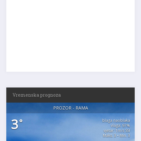
Vremenska prognoza
PROZOR - RAMA
3
°
blaga naoblaka
vlaga: 97%
vjetar: 1m/s SSI
Maks. 3 • Min. 3