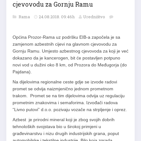
cjevovodu za Gornju Ramu
Rama
24.08.2018. 09:46h
Uredništvo
Općina Prozor-Rama uz podršku EIB-a započela je sa
zamjenom azbestnih cijevi na glavnom cjevovodu za
Gornju Ramu. Umjesto azbestnog cjevovoda za koji je već
dokazano da je kancerogen, bit će postavljen potpuno
novi vod u dužini oko 8 km, od Prozora do Međugorja (do
Pajdana).
Na dijelovima regionalne ceste gdje se izvode radovi
promet se odvija naizmjenično jednom prometnom
trakom. Promet se na tim dijelovima odvija uz regulaciju
prometnim znakovima i semaforima. Izvođači radova
“Livno putovi” d.o.o. pozivaju vozače na strpljenje i oprez.
Azbest je prirodni mineral koji je zbog svojih dobrih
tehnoloških svojstava bio u širokoj primjeni u
građevinarstvu i nizu drugih industrijskih grana, poput
automobilske i tekstilne industrije. Bilo koja zgrada