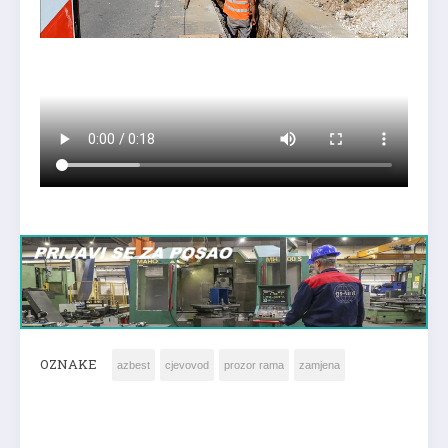
OZNAKE
azbest
cjevovod
prozor rama
zamjena