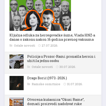
Ključna odluka za hercegovačke šume, Vlada HNŽ-a
danas o zakonu nakon 16 godina pravnog vakuuma
Ostale novosti
27.07.2026.
Policija u Prozor-Rami pronašla heroin i
uhitila jednu osobu
Ostale novosti
30.07.2026.
Drago Borić (1973.-2026.)
Ramske osmrtnice
31.07.2026.
Otvorena kušaonica “Okusi Rame”,
domaći proizvodi nadohvat ruke