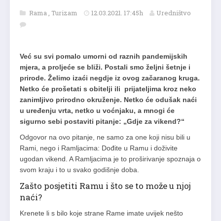
Rama
,
Turizam
12.03.2021. 17:45h
Uredništvo
Već su svi pomalo umorni od raznih pandemijskih
mjera, a proljeće se bliži. Postali smo željni šetnje i
prirode. Želimo izaći negdje iz ovog začaranog kruga.
Netko će prošetati s obitelji ili prijateljima kroz neko
zanimljivo prirodno okruženje. Netko će odušak naći
u uređenju vrta, netko u voćnjaku, a mnogi će
sigurno sebi postaviti pitanje: „Gdje za vikend?“
Odgovor na ovo pitanje, ne samo za one koji nisu bili u
Rami, nego i Ramljacima: Dođite u Ramu i doživite
ugodan vikend. A Ramljacima je to proširivanje spoznaja o
svom kraju i to u svako godišnje doba.
Zašto posjetiti Ramu i što se to može u njoj
naći?
Krenete li s bilo koje strane Rame imate uvijek nešto