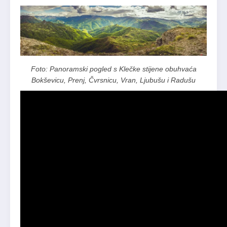
Foto: Panoramski pogled s Klečke stijene obuhvaća
Bokševicu, Prenj, Čvrsnicu, Vran, Ljubušu i Radušu