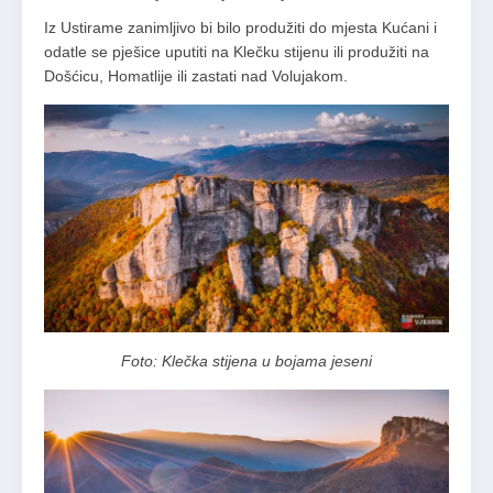
Iz Ustirame zanimljivo bi bilo produžiti do mjesta Kućani i
odatle se pješice uputiti na Klečku stijenu ili produžiti na
Došćicu, Homatlije ili zastati nad Volujakom.
Foto: Klečka stijena u bojama jeseni