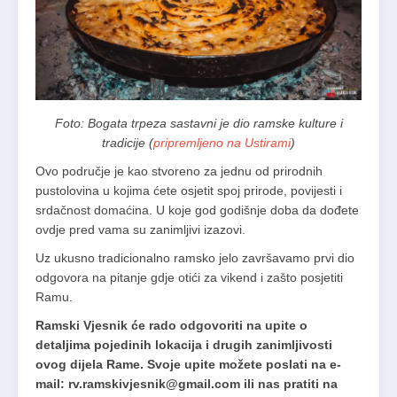
Foto: Bogata trpeza sastavni je dio ramske kulture i
tradicije (
pripremljeno na Ustirami
)
Ovo područje je kao stvoreno za jednu od prirodnih
pustolovina u kojima ćete osjetit spoj prirode, povijesti i
srdačnost domaćina. U koje god godišnje doba da dođete
ovdje pred vama su zanimljivi izazovi.
Uz ukusno tradicionalno ramsko jelo završavamo prvi dio
odgovora na pitanje gdje otići za vikend i zašto posjetiti
Ramu.
Ramski Vjesnik će rado odgovoriti na upite o
detaljima pojedinih lokacija i drugih zanimljivosti
ovog dijela Rame. Svoje upite možete poslati na e-
mail:
rv.ramskivjesnik@gmail.com
ili nas pratiti na