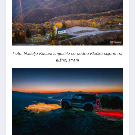
Foto: Naselje Kućani smjestilo se podno Klečke stijene na
južnoj strani