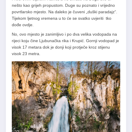
nešto kao grijeh propustom. Duge su poznato i vrijedno
povrtlarsko mjesto. Na daleko je čuveni „duški paradajz“.
Tijekom ljetnog vremena u to će se svatko uvjeriti tko
dođe ovdje.
No, ovo mjesto je zanimljivo i po dva velika vodopada na
rijeci koju čine Ljubunačka rika i Krupić. Gornji vodopad je
visok 17 metara dok je donji koji protječe kroz stijenu
visok 23 metra.