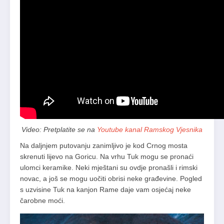
Video: Pretplatite se na
Youtube kanal Ramskog Vjesnika
Na daljnjem putovanju zanimljivo je kod Crnog mosta
skrenuti lijevo na Goricu. Na vrhu Tuk mogu se pronaći
ulomci keramike. Neki mještani su ovdje pronašli i rimski
novac, a još se mogu uočiti obrisi neke građevine. Pogled
s uzvisine Tuk na kanjon Rame daje vam osjećaj neke
čarobne moći.