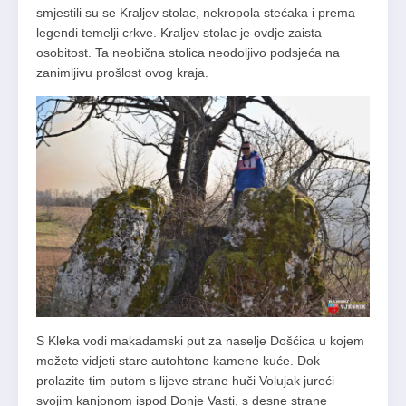
smjestili su se Kraljev stolac, nekropola stećaka i prema
legendi temelji crkve. Kraljev stolac je ovdje zaista
osobitost. Ta neobična stolica neodoljivo podsjeća na
zanimljivu prošlost ovog kraja.
S Kleka vodi makadamski put za naselje Došćica u kojem
možete vidjeti stare autohtone kamene kuće. Dok
prolazite tim putom s lijeve strane huči Volujak jureći
svojim kanjonom ispod Donje Vasti, s desne strane