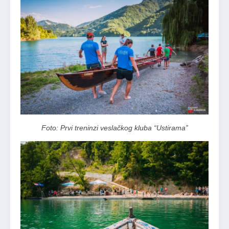
Foto: Prvi treninzi veslačkog kluba “Ustirama”