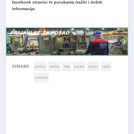
facebook stranici te porukama tražiti i dobiti
informacije.
OZNAKE
gračac
klečka
klek
kućani
prozor
rama
ustirama