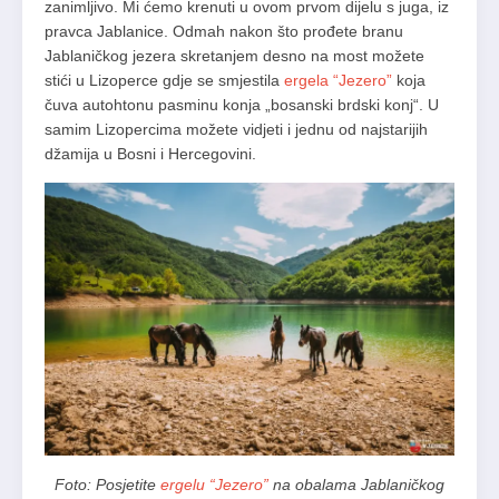
zanimljivo. Mi ćemo krenuti u ovom prvom dijelu s juga, iz
pravca Jablanice. Odmah nakon što prođete branu
Jablaničkog jezera skretanjem desno na most možete
stići u Lizoperce gdje se smjestila
ergela “Jezero”
koja
čuva autohtonu pasminu konja „bosanski brdski konj“. U
samim Lizopercima možete vidjeti i jednu od najstarijih
džamija u Bosni i Hercegovini.
Foto: Posjetite
ergelu “Jezero”
na obalama Jablaničkog