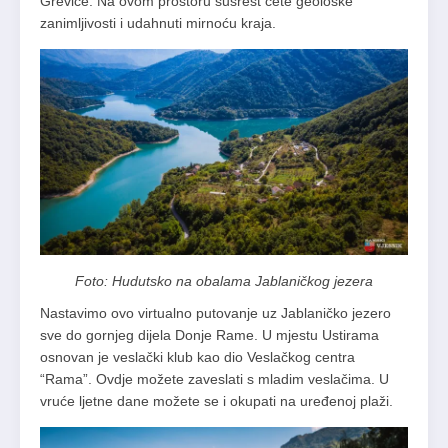
Greviće. Na ovom prostoru susrest ćete geološke
zanimljivosti i udahnuti mirnoću kraja.
Foto: Hudutsko na obalama Jablaničkog jezera
Nastavimo ovo virtualno putovanje uz Jablaničko jezero
sve do gornjeg dijela Donje Rame. U mjestu Ustirama
osnovan je veslački klub kao dio Veslačkog centra
“Rama”. Ovdje možete zaveslati s mladim veslačima. U
vruće ljetne dane možete se i okupati na uređenoj plaži.