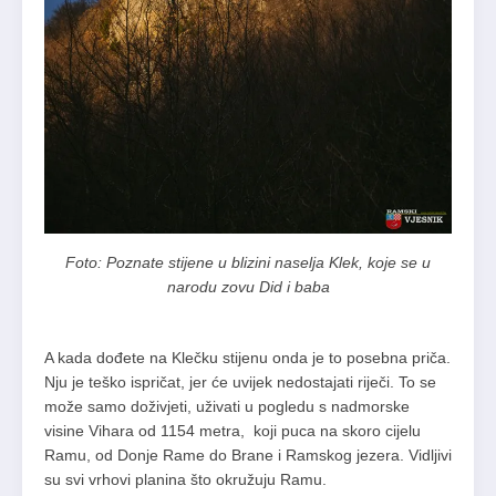
Foto: Poznate stijene u blizini naselja Klek, koje se u
narodu zovu Did i baba
A kada dođete na Klečku stijenu onda je to posebna priča.
Nju je teško ispričat, jer će uvijek nedostajati riječi. To se
može samo doživjeti, uživati u pogledu s nadmorske
visine Vihara od 1154 metra, koji puca na skoro cijelu
Ramu, od Donje Rame do Brane i Ramskog jezera. Vidljivi
su svi vrhovi planina što okružuju Ramu.