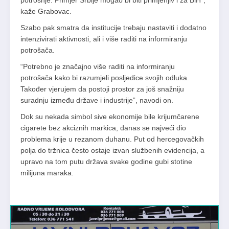
potrošnje. Primjer Srbije mogao bi biti primjenjiv i za BiH”,
kaže Grabovac.
Szabo pak smatra da institucije trebaju nastaviti i dodatno
intenzivirati aktivnosti, ali i više raditi na informiranju
potrošača.
“Potrebno je značajno više raditi na informiranju
potrošača kako bi razumjeli posljedice svojih odluka.
Također vjerujem da postoji prostor za još snažniju
suradnju između države i industrije”, navodi on.
Dok su nekada simbol sive ekonomije bile krijumčarene
cigarete bez akciznih markica, danas se najveći dio
problema krije u rezanom duhanu. Put od hercegovačkih
polja do tržnica često ostaje izvan službenih evidencija, a
upravo na tom putu država svake godine gubi stotine
milijuna maraka.