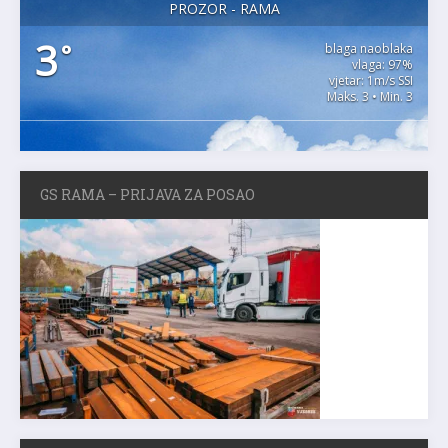
PROZOR - RAMA
3
°
blaga naoblaka
vlaga: 97%
vjetar: 1m/s SSI
Maks. 3 • Min. 3
GS RAMA – PRIJAVA ZA POSAO