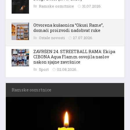
Ramske osmrtnice
31.07.2026.
Otvorena kušaonica “Okusi Rame”,
domaći proizvodi nadohvat ruke
Ostale novosti
27.07.2026.
ZAVRŠEN 24. STREETBALL RAMA: Ekipa
CIBONA Aqua Flamm osvojila naslov
nakon sjajne završnice
Sport
02.08.2026.
Ramske osmrtnice