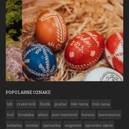
POPULARNE OZNAKE
ČESTITKA RAMSKOG VJESNIKA ZA USKRS 2023. GODINE
bih
crveni križ
Dodik
gračac
hkk rama
hnk rama


hnž
hrvatska
izbori
jozo ivančević
korona
koronavirus
košarka
mostar
njemačka
nogomet
opcinsko vijeće