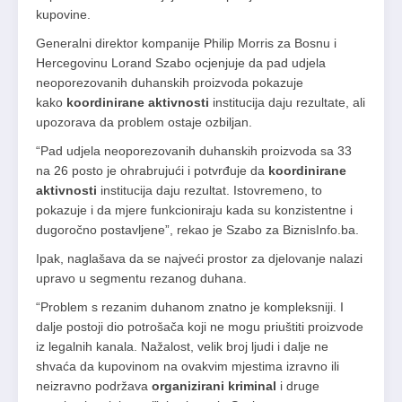
kupovine.
Generalni direktor kompanije Philip Morris za Bosnu i
Hercegovinu Lorand Szabo ocjenjuje da pad udjela
neoporezovanih duhanskih proizvoda pokazuje
kako
koordinirane aktivnosti
institucija daju rezultate, ali
upozorava da problem ostaje ozbiljan.
“Pad udjela neoporezovanih duhanskih proizvoda sa 33
na 26 posto je ohrabrujući i potvrđuje da
koordinirane
aktivnosti
institucija daju rezultat. Istovremeno, to
pokazuje i da mjere funkcioniraju kada su konzistentne i
dugoročno postavljene”, rekao je Szabo za BiznisInfo.ba.
Ipak, naglašava da se najveći prostor za djelovanje nalazi
upravo u segmentu rezanog duhana.
“Problem s rezanim duhanom znatno je kompleksniji. I
dalje postoji dio potrošača koji ne mogu priuštiti proizvode
iz legalnih kanala. Nažalost, velik broj ljudi i dalje ne
shvaća da kupovinom na ovakvim mjestima izravno ili
neizravno podržava
organizirani kriminal
i druge