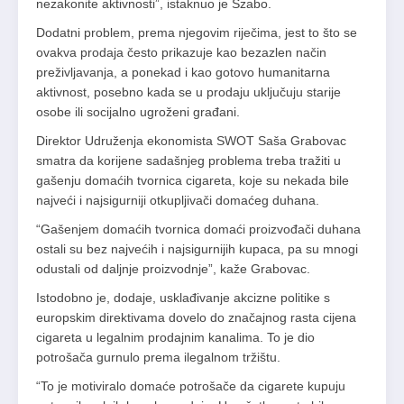
nezakonite aktivnosti”, istaknuo je Szabo.
Dodatni problem, prema njegovim riječima, jest to što se
ovakva prodaja često prikazuje kao bezazlen način
preživljavanja, a ponekad i kao gotovo humanitarna
aktivnost, posebno kada se u prodaju uključuju starije
osobe ili socijalno ugroženi građani.
Direktor Udruženja ekonomista SWOT Saša Grabovac
smatra da korijene sadašnjeg problema treba tražiti u
gašenju domaćih tvornica cigareta, koje su nekada bile
najveći i najsigurniji otkupljivači domaćeg duhana.
“Gašenjem domaćih tvornica domaći proizvođači duhana
ostali su bez najvećih i najsigurnijih kupaca, pa su mnogi
odustali od daljnje proizvodnje”, kaže Grabovac.
Istodobno je, dodaje, usklađivanje akcizne politike s
europskim direktivama dovelo do značajnog rasta cijena
cigareta u legalnim prodajnim kanalima. To je dio
potrošača gurnulo prema ilegalnom tržištu.
“To je motiviralo domaće potrošače da cigarete kupuju