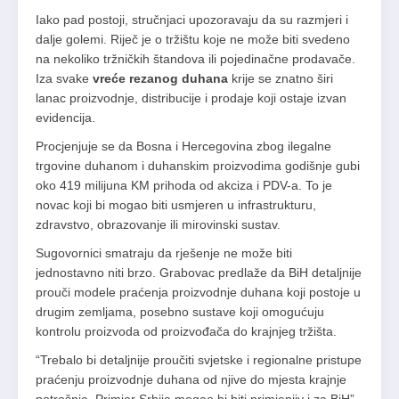
Iako pad postoji, stručnjaci upozoravaju da su razmjeri i
dalje golemi. Riječ je o tržištu koje ne može biti svedeno
na nekoliko tržničkih štandova ili pojedinačne prodavače.
Iza svake
vreće rezanog duhana
krije se znatno širi
lanac proizvodnje, distribucije i prodaje koji ostaje izvan
evidencija.
Procjenjuje se da Bosna i Hercegovina zbog ilegalne
trgovine duhanom i duhanskim proizvodima godišnje gubi
oko 419 milijuna KM prihoda od akciza i PDV-a. To je
novac koji bi mogao biti usmjeren u infrastrukturu,
zdravstvo, obrazovanje ili mirovinski sustav.
Sugovornici smatraju da rješenje ne može biti
jednostavno niti brzo. Grabovac predlaže da BiH detaljnije
prouči modele praćenja proizvodnje duhana koji postoje u
drugim zemljama, posebno sustave koji omogućuju
kontrolu proizvoda od proizvođača do krajnjeg tržišta.
“Trebalo bi detaljnije proučiti svjetske i regionalne pristupe
praćenju proizvodnje duhana od njive do mjesta krajnje