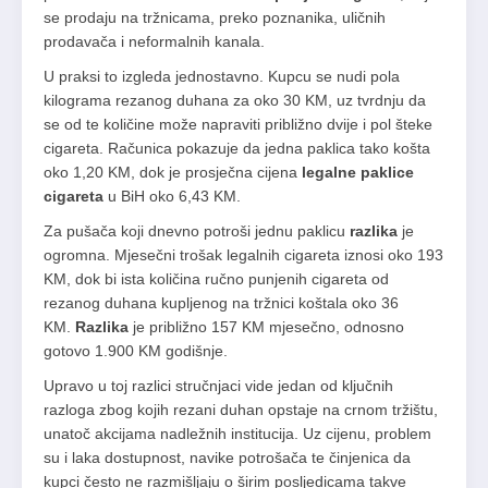
se prodaju na tržnicama, preko poznanika, uličnih
prodavača i neformalnih kanala.
U praksi to izgleda jednostavno. Kupcu se nudi pola
kilograma rezanog duhana za oko 30 KM, uz tvrdnju da
se od te količine može napraviti približno dvije i pol šteke
cigareta. Računica pokazuje da jedna paklica tako košta
oko 1,20 KM, dok je prosječna cijena
legalne paklice
cigareta
u BiH oko 6,43 KM.
Za pušača koji dnevno potroši jednu paklicu
razlika
je
ogromna. Mjesečni trošak legalnih cigareta iznosi oko 193
KM, dok bi ista količina ručno punjenih cigareta od
rezanog duhana kupljenog na tržnici koštala oko 36
KM.
Razlika
je približno 157 KM mjesečno, odnosno
gotovo 1.900 KM godišnje.
Upravo u toj razlici stručnjaci vide jedan od ključnih
razloga zbog kojih rezani duhan opstaje na crnom tržištu,
unatoč akcijama nadležnih institucija. Uz cijenu, problem
su i laka dostupnost, navike potrošača te činjenica da
kupci često ne razmišljaju o širim posljedicama takve