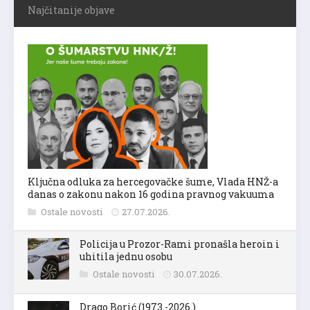
Najčitanije objave
Ključna odluka za hercegovačke šume, Vlada HNŽ-a
danas o zakonu nakon 16 godina pravnog vakuuma
Ostale novosti
27.07.2026.
Policija u Prozor-Rami pronašla heroin i
uhitila jednu osobu
Ostale novosti
30.07.2026.
Drago Borić (1973.-2026.)