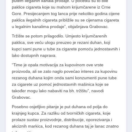
putem ilegalnih kanala prodaje. U početku su to bile
paklice cigareta koje su mahom krijumčarene iz Crne
Gore. Presijecanjem tog lanca prije nekoliko godina cijene
paklica ilegalnih cigareta približile su se cijenama cigareta
u legalnim kanalima prodaje”, objašnjava Grabovac.
Tržište se potom prilagodilo. Umjesto krijumčarenih
paklica, sve veću ulogu preuzeo je rezani duhan, koji
kupci sami pune u tube za cigarete pomoću jednostavnih i
lako dostupnih naprava.
“Time je opala motivacija za kupovinom ove vrste
proizvoda, ali se zato naglo povećao interes za kupovinu
rezanog duhana kojim onda sami konzumenti pune tube
za cigarete uz pomoć jednostavnih mašinica koje se
također mogu lako nabaviti na bh. tržištu”, navodi
Grabovac.
Posebno osjetljivo pitanje je put duhana od polja do
krajnjeg kupca. Za razliku od tvorničkih cigareta, koje
prolaze sustav proizvodnje, distribucije, oporezivanja i
akciznih markica, kod rezanog duhana taj je lanac znatno