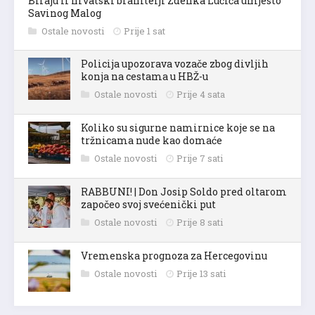
Biraju li hrvatski branitelji Zdenka Lučića umjesto
Savinog Malog
Ostale novosti
Prije 1 sat
Policija upozorava vozače zbog divljih
konja na cestama u HBŽ-u
Ostale novosti
Prije 4 sata
Koliko su sigurne namirnice koje se na
tržnicama nude kao domaće
Ostale novosti
Prije 7 sati
RABBUNI! | Don Josip Soldo pred oltarom
započeo svoj svećenički put
Ostale novosti
Prije 8 sati
Vremenska prognoza za Hercegovinu
Ostale novosti
Prije 13 sati