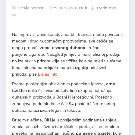
Ostale novosti
29.06.2026. 09:18h
Uredništvo
Na improviziranim štandovima bh. tržnica, među povrćem,
medom i drugim domaćim proizvodima, sve češće se
mogu pronaći
vreće rezanog duhana
i ručno
punjene cigarete. Naizgled je riječ o maloj uličnoj prodaji,
no iza takvih prizora krije se tržište koje se mjeri tisućama
tona i stotinama milijuna maraka izgubljenih javnih
prihoda, piše
Biznis Info.
Prema posljednjim objavljenim podacima Ipsosa,
crno
tržište
i dalje čini više od četvrtine ukupne potrošnje
duhanskih proizvoda u Bosni i Hercegovini. Posebno
zabrinjava podatak da se čak 94 posto tržišta rezanog
duhana nalazi izvan legalnih tokova.
Drugim riječima, BiH je u posljednjim godinama uspjela
značajno suzbiti šverc tvorničkih cigareta, ali se problem
preselio na rezani duhan i
ručno punjene cigarete
, koje