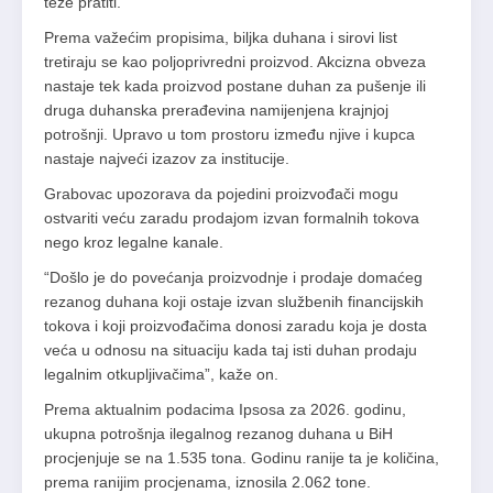
teže pratiti.
Prema važećim propisima, biljka duhana i sirovi list
tretiraju se kao poljoprivredni proizvod. Akcizna obveza
nastaje tek kada proizvod postane duhan za pušenje ili
druga duhanska prerađevina namijenjena krajnjoj
potrošnji. Upravo u tom prostoru između njive i kupca
nastaje najveći izazov za institucije.
Grabovac upozorava da pojedini proizvođači mogu
ostvariti veću zaradu prodajom izvan formalnih tokova
nego kroz legalne kanale.
“Došlo je do povećanja proizvodnje i prodaje domaćeg
rezanog duhana koji ostaje izvan službenih financijskih
tokova i koji proizvođačima donosi zaradu koja je dosta
veća u odnosu na situaciju kada taj isti duhan prodaju
legalnim otkupljivačima”, kaže on.
Prema aktualnim podacima Ipsosa za 2026. godinu,
ukupna potrošnja ilegalnog rezanog duhana u BiH
procjenjuje se na 1.535 tona. Godinu ranije ta je količina,
prema ranijim procjenama, iznosila 2.062 tone.