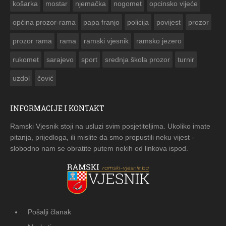
košarka
mostar
njemačka
nogomet
opcinsko vijeće
općina prozor-rama
papa franjo
policija
povijest
prozor
prozor rama
rama
ramski vjesnik
ramsko jezero
rukomet
sarajevo
sport
srednja škola prozor
turnir
uzdol
čović
INFORMACIJE I KONTAKT
Ramski Vjesnik stoji na usluzi svim posjetiteljima. Ukoliko imate
pitanja, prijedloga, ili mislite da smo propustili neku vijest -
slobodno nam se obratite putem nekih od linkova ispod.
Pošalji članak