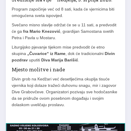
Program započinje već od 8 sati, kada će vjernicima biti
omogućena sveta ispovijed.
Svečano misno slavlje održat će se u 11 sati, a predvodit
će ga
fra Mario Knezović
, gvardijan Samostana svetih
Petra i Pavla u Mostaru.
Liturgijsko pjevanje tijekom mise predvodit će etno
skupina
„Čuvarice“ iz Rame
, dok će tradicionalni
Divin
pozdrav
uputiti
Diva Marija Barišić
.
Mjesto molitve i nade
Divin grob na Kedžari već desetljećima okuplja tisuće
vjernika koji dolaze tražeći duhovnu snagu, mir i zagovor
Dive Grabovčeve. Organizatori pozivaju sve hodočasnike
da se pridruže ovom posebnom događaju i svojim
dolaskom uveličaju proslavu.