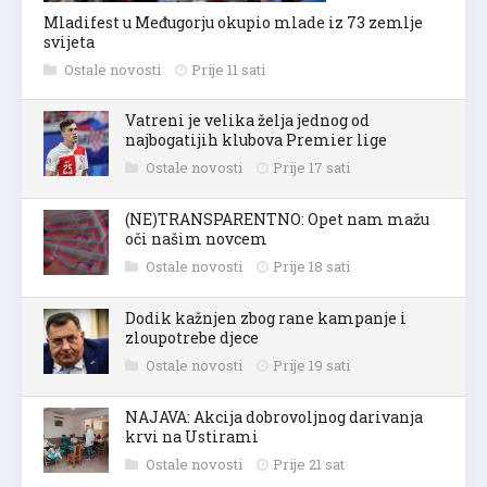
Mladifest u Međugorju okupio mlade iz 73 zemlje
svijeta
Ostale novosti
Prije 11 sati
Vatreni je velika želja jednog od
najbogatijih klubova Premier lige
Ostale novosti
Prije 17 sati
(NE)TRANSPARENTNO: Opet nam mažu
oči našim novcem
Ostale novosti
Prije 18 sati
Dodik kažnjen zbog rane kampanje i
zloupotrebe djece
Ostale novosti
Prije 19 sati
NAJAVA: Akcija dobrovoljnog darivanja
krvi na Ustirami
Ostale novosti
Prije 21 sat