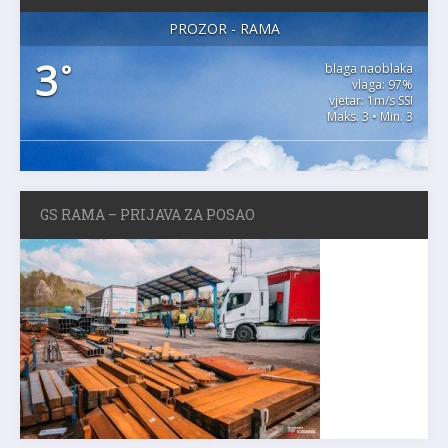
PROZOR - RAMA
3
°
blaga naoblaka
vlaga: 97%
vjetar: 1m/s SSI
Maks. 3 • Min. 3
GS RAMA – PRIJAVA ZA POSAO