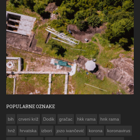
POPULARNE OZNAKE
ČESTITKA RAMSKOG VJESNIKA ZA USKRS 2023. GODI
bih
crveni križ
Dodik
gračac
hkk rama
hnk rama


hnž
hrvatska
izbori
jozo ivančević
korona
koronavirus