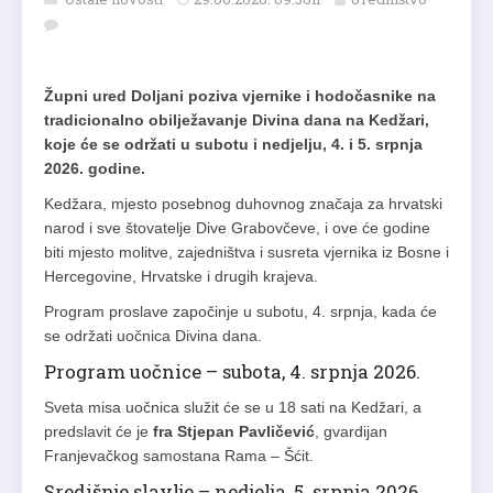
Župni ured Doljani poziva vjernike i hodočasnike na
tradicionalno obilježavanje Divina dana na Kedžari,
koje će se održati u subotu i nedjelju, 4. i 5. srpnja
2026. godine.
Kedžara, mjesto posebnog duhovnog značaja za hrvatski
narod i sve štovatelje Dive Grabovčeve, i ove će godine
biti mjesto molitve, zajedništva i susreta vjernika iz Bosne i
Hercegovine, Hrvatske i drugih krajeva.
Program proslave započinje u subotu, 4. srpnja, kada će
se održati uočnica Divina dana.
Program uočnice – subota, 4. srpnja 2026.
Sveta misa uočnica služit će se u 18 sati na Kedžari, a
predslavit će je
fra Stjepan Pavličević
, gvardijan
Franjevačkog samostana Rama – Šćit.
Središnje slavlje – nedjelja, 5. srpnja 2026.