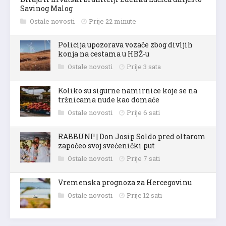
Savinog Malog
Ostale novosti
Prije 22 minute
Policija upozorava vozače zbog divljih
konja na cestama u HBŽ-u
Ostale novosti
Prije 3 sata
Koliko su sigurne namirnice koje se na
tržnicama nude kao domaće
Ostale novosti
Prije 6 sati
RABBUNI! | Don Josip Soldo pred oltarom
započeo svoj svećenički put
Ostale novosti
Prije 7 sati
Vremenska prognoza za Hercegovinu
Ostale novosti
Prije 12 sati