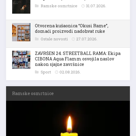
Ramske osmrtnice
31.07.2026.
Otvorena kušaonica “Okusi Rame”,
domaći proizvodi nadohvat ruke
Ostale novosti
27.07.2026.
ZAVRŠEN 24. STREETBALL RAMA: Ekipa
CIBONA Aqua Flamm osvojila naslov
nakon sjajne završnice
Sport
02.08.2026.
Ramske osmrtnice