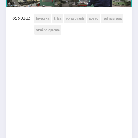
OZNAKE
hrvatska
kriza
obrazovanje
posao
radna snaga
stručne spreme