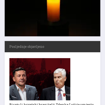
Posljednje objavljeno
Biraju li hrvatski branitelji Zdenka Lučića umjesto