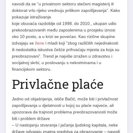
navodi da se “u privatnom sektoru stečeni magisterij ili
doktorat vrlo rijeko vrednuju prilikom zapošljavanja”. Kako
pokazuje istraživanje
koje obuvaća razdoblje od 1998. do 2010., ukupan udio
prekoobrazovanih među zaposlenima u prosjeku iznosi
oko 10 posto, a u krizi se povećao. Kao rizične skupine
izdvajaju se
žene
i mladi koji “zbog različitih nejednakosti
ili nedostatka iskustva češće prihvaćaju mjesta za koja su
preobrazovani”. Trend je najviše izražen u zdravstvu i
socijalnoj skrbi, u poslovanju s nekretninama i u
financijskom sektoru.
Privlačne plaće
Jedno od objašnjenja, ističe Bačić, može biti i privlačnost
zapošljavanja u djelatnosti u kojoj su plaće najveće, ali
upozorava da trajnost problema preobrazovanosti može
biti i problem države
– U nastojanju stvaranja i jačanja ljudskog kapitala, neke
države odvajaju znatna sredstva za obrazovanje – navodi