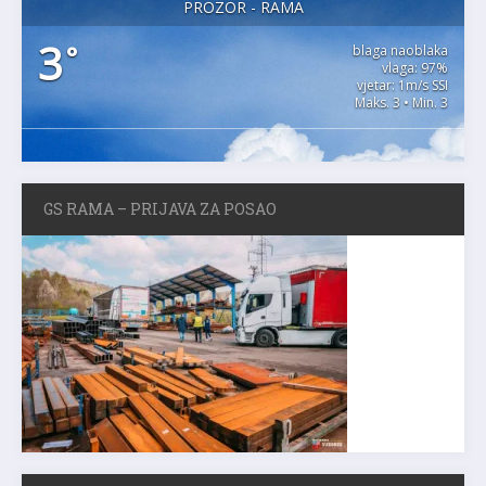
PROZOR - RAMA
3
°
blaga naoblaka
vlaga: 97%
vjetar: 1m/s SSI
Maks. 3 • Min. 3
GS RAMA – PRIJAVA ZA POSAO