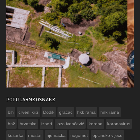
POPULARNE OZNAKE
ČESTITKA RAMSKOG VJESNIKA ZA USKRS 2023. GODINE
bih
crveni križ
Dodik
gračac
hkk rama
hnk rama


hnž
hrvatska
izbori
jozo ivančević
korona
koronavirus
košarka
mostar
njemačka
nogomet
opcinsko vijeće