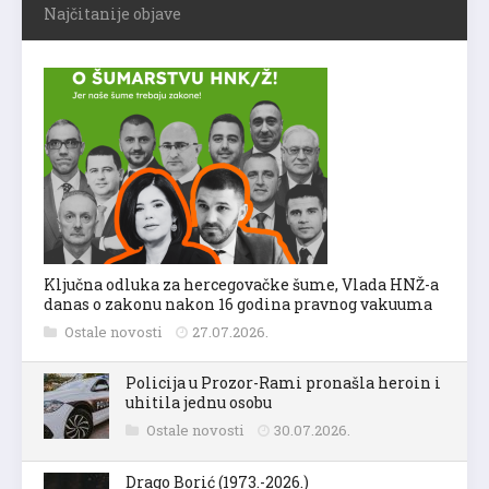
Najčitanije objave
Ključna odluka za hercegovačke šume, Vlada HNŽ-a
danas o zakonu nakon 16 godina pravnog vakuuma
Ostale novosti
27.07.2026.
Policija u Prozor-Rami pronašla heroin i
uhitila jednu osobu
Ostale novosti
30.07.2026.
Drago Borić (1973.-2026.)