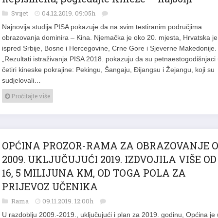
Svijet
04.12.2019. 09:05h
Najnovija studija PISA pokazuje da na svim testiranim područjima
obrazovanja dominira – Kina. Njemačka je oko 20. mjesta, Hrvatska je
ispred Srbije, Bosne i Hercegovine, Crne Gore i Sjeverne Makedonije.
„Rezultati istraživanja PISA 2018. pokazuju da su petnaestogodišnjaci
četiri kineske pokrajine: Pekingu, Šangaju, Đijangsu i Žejangu, koji su
sudjelovali…
Pročitajte više
OPĆINA PROZOR-RAMA ZA OBRAZOVANJE 
2009. UKLJUČUJUĆI 2019. IZDVOJILA VIŠE OD
16, 5 MILIJUNA KM, OD TOGA POLA ZA
PRIJEVOZ UČENIKA
Rama
09.11.2019. 12:00h
U razdoblju 2009.-2019., uključujući i plan za 2019. godinu, Općina je 