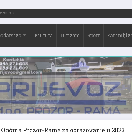
 (1973.-2026.)
31.07.2026. 19:10
odarstvo
Kultura
Turizam
Sport
Zanimljivo
Općina Prozor-Rama za obrazovanje u 2023.