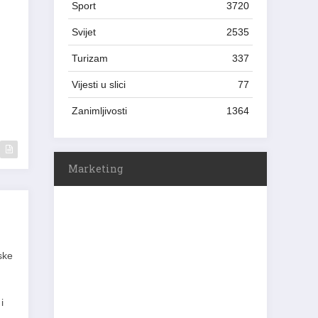
Sport
3720
Svijet
2535
Turizam
337
Vijesti u slici
77
Zanimljivosti
1364
Marketing
ske
i