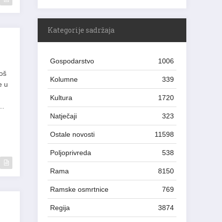
Kategorije sadržaja
Gospodarstvo
1006
još
Kolumne
339
e u
Kultura
1720
n…
Natječaji
323
Ostale novosti
11598
Poljoprivreda
538
Rama
8150
Ramske osmrtnice
769
Regija
3874