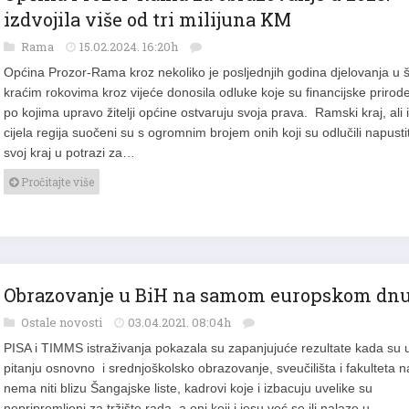
izdvojila više od tri milijuna KM
Rama
15.02.2024. 16:20h
Općina Prozor-Rama kroz nekoliko je posljednjih godina djelovanja u 
kraćim rokovima kroz vijeće donosila odluke koje su financijske prirode
po kojima upravo žitelji općine ostvaruju svoja prava. Ramski kraj, ali i
cijela regija suočeni su s ogromnim brojem onih koji su odlučili napustit
svoj kraj u potrazi za…
Pročitajte više
Obrazovanje u BiH na samom europskom dn
Ostale novosti
03.04.2021. 08:04h
PISA i TIMMS istraživanja pokazala su zapanjujuće rezultate kada su 
pitanju osnovno i srednjoškolsko obrazovanje, sveučilišta i fakulteta 
nema niti blizu Šangajske liste, kadrovi koje i izbacuju uvelike su
nepripremljeni za tržište rada, a oni koji i jesu već se ili nalaze u