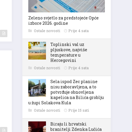
Zeleno svjetlo za predstojeće Opće
izbore 2026. godine
Ostale novosti
Prije 4 sata
Toplinski val uz
pljuskove, najviše
temperature u
Hercegovini
Ostale novosti
Prije 4 sata
Sela ispod Zec planine
nisu zaboravljena, a to
potvrđuje obnovljena
kapelica na Bilića groblju
u župi Solakova Kula
Ostale novosti
Prije 15 sati
Biraju li hrvatski
branitelji Zdenka Lučića