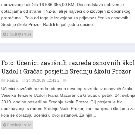
obrazovanje uložila 16.586.355,00 KM. Dio sredstava dobiven je
dotacijama od strane HNŽ-a, ali je najveći dio izdvojen iz općinskog
proračuna. Pola od toga je izdvojena za prijevoz učenika osnovnih i
Srednje škole Prozor. Radi li to još ijedna općine…
Pročitajte više
Foto: Učenici završnih razreda osnovnih škol
Uzdol i Gračac posjetili Srednju školu Prozor
Rama
24.05.2019. 12:42h
Učenici završnih razreda odnosno devetog razreda iz osnovnih škola
Veselka Tenžere Uzdol i Ivana Mažuranića Gračac u petak, 24. svibnj
2019. godine posjetili su Srednju školu Prozor. Cilj posjeta je bio
upoznavanje s radom Srednje škole Prozor, zanimanjima i školama za
koja se obrazuju učenici u ovoj ustanovi. Za njih…
Pročitajte više