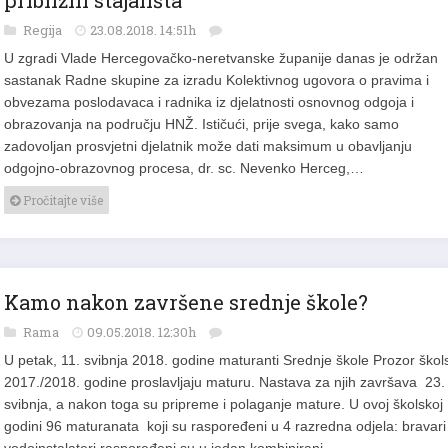
Regija
23.08.2018. 14:51h
U zgradi Vlade Hercegovačko-neretvanske županije danas je održan
sastanak Radne skupine za izradu Kolektivnog ugovora o pravima i
obvezama poslodavaca i radnika iz djelatnosti osnovnog odgoja i
obrazovanja na području HNŽ. Ističući, prije svega, kako samo
zadovoljan prosvjetni djelatnik može dati maksimum u obavljanju
odgojno-obrazovnog procesa, dr. sc. Nevenko Herceg,…
Pročitajte više
Kamo nakon završene srednje škole?
Rama
09.05.2018. 12:30h
U petak, 11. svibnja 2018. godine maturanti Srednje škole Prozor škol
2017./2018. godine proslavljaju maturu. Nastava za njih završava 23.
svibnja, a nakon toga su pripreme i polaganje mature. U ovoj školskoj
godini 96 maturanata koji su raspoređeni u 4 razredna odjela: bravari 
vodoinstalateri raspoređeni su u jedan kombinirani…