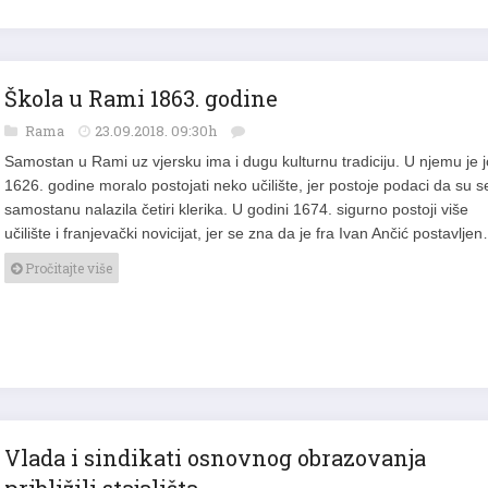
Škola u Rami 1863. godine
Rama
23.09.2018. 09:30h
Samostan u Rami uz vjersku ima i dugu kulturnu tradiciju. U njemu je 
1626. godine moralo postojati neko učilište, jer postoje podaci da su s
samostanu nalazila četiri klerika. U godini 1674. sigurno postoji više
učilište i franjevački novicijat, jer se zna da je fra Ivan Ančić postavlje
Pročitajte više
Vlada i sindikati osnovnog obrazovanja
približili stajališta