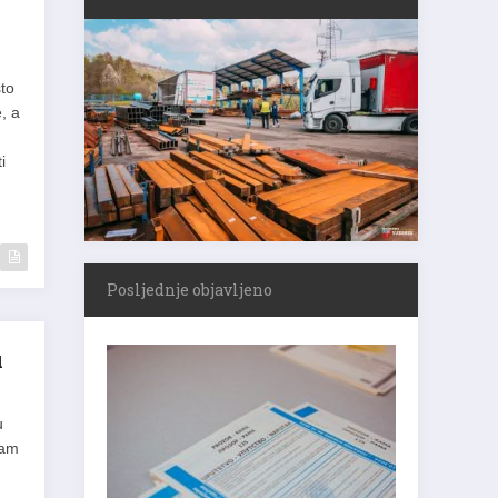
što
, a
i
Posljednje objavljeno
u
u
nam