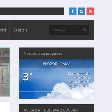
sti
Galerije
Vremenska prognoza
PROZOR - RAMA
3
°
blaga naoblaka
vlaga: 97%
vjetar: 1m/s SSI
Maks. 3 • Min. 3
GS RAMA – PRIJAVA ZA POSAO