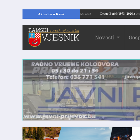
MI: Kopajući temelje kuće, pronašao vrijedne arheološke ostatke
Drago Borić
Aktualno u Rami
24.07.2026. 13:51
Novosti
Gosp