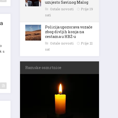
umjesto Savinog Malog
Ostale novosti
Prije 19
sati
-a
Policija upozorava vozače
zbog divljih konja na
cestama u HBŽ-u
Ostale novosti
Prije 21
ko
sat
k s
Ramske osmrtnice