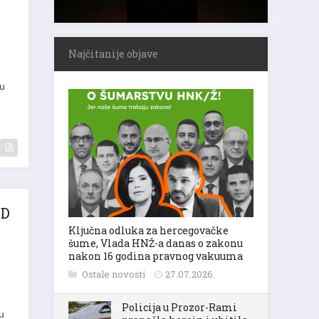
Najčitanije objave
 u
OD
Ključna odluka za hercegovačke
šume, Vlada HNŽ-a danas o zakonu
nakon 16 godina pravnog vakuuma
Ostale novosti
27.07.2026.
Policija u Prozor-Rami
u