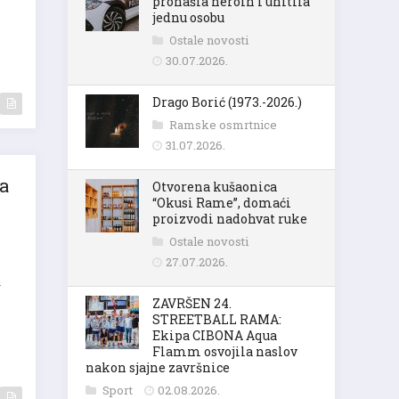
pronašla heroin i uhitila
jednu osobu
Ostale novosti
30.07.2026.
Drago Borić (1973.-2026.)
Ramske osmrtnice
31.07.2026.
a
Otvorena kušaonica
“Okusi Rame”, domaći
proizvodi nadohvat ruke
Ostale novosti
27.07.2026.
a
ZAVRŠEN 24.
STREETBALL RAMA:
Ekipa CIBONA Aqua
Flamm osvojila naslov
nakon sjajne završnice
Sport
02.08.2026.