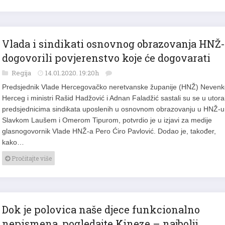
Vlada i sindikati osnovnog obrazovanja HNŽ
dogovorili povjerenstvo koje će dogovarati
Regija
14.01.2020. 19:20h
Predsjednik Vlade Hercegovačko neretvanske županije (HNŽ) Neven
Herceg i ministri Rašid Hadžović i Adnan Faladžić sastali su se u utora
predsjednicima sindikata uposlenih u osnovnom obrazovanju u HNŽ-u
Slavkom Laušem i Omerom Tipurom, potvrdio je u izjavi za medije
glasnogovornik Vlade HNŽ-a Pero Ćiro Pavlović. Dodao je, također,
kako…
Pročitajte više
Dok je polovica naše djece funkcionalno
nepismena, pogledajte Kineze – najbolji