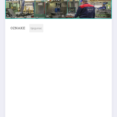
OZNAKE
bjegunac