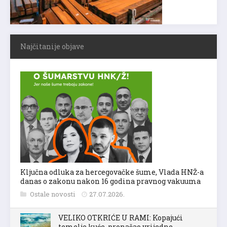
Najčitanije objave
Ključna odluka za hercegovačke šume, Vlada HNŽ-a
danas o zakonu nakon 16 godina pravnog vakuuma
Ostale novosti
27.07.2026.
VELIKO OTKRIĆE U RAMI: Kopajući
temelje kuće, pronašao vrijedne