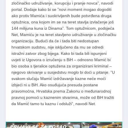
zločinačko udruživanje, korupciju i pranje novca”, navodi
portal. Dodaje kako bi se ”novi moment mogao dogoditi
ako protiv Mamića i suokrivljenih bude potvrđena druga
optužnica, ona kojom im se na teret stavlja izvlačenje još
144 milijuna kuna iz Dinama”. Tom optužnicom, podsjeća
Net, Mamiću je na teret stavljeno udruživanje u zločinačku
organizaciju. Budući da će i tada biti nedostupan
hrvatskom sudstvu, nije isključeno da mu se odredi
istražni zatvor zbog bijega. Kako bi tada bili ispunjeni
uvjeti iz Ugovora o izručenju s BiH – odnosno Mamić bi
bio osoba s tjeralice optužena za organizirani kriminal –
njegovo skrivanje u susjedstvu moglo bi doći u pitanje. ”U
svakom slučaju Mamić izdržavanje kazne neće moći
izbjeći ni u BiH. Ako osuđujuća presuda postane
pravomoćna, Hrvatska prema Zakonu o međunarodnoj
pravnoj pomoći u kaznenim stvarima, može od BiH tražiti
da Mamić tamo tu kaznu i odsluži”, navodi Net.