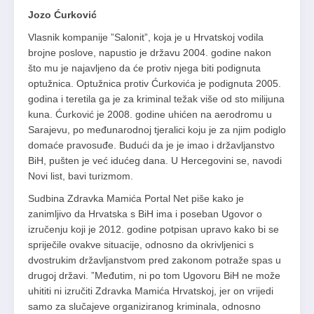
Jozo Ćurković
Vlasnik kompanije ”Salonit”, koja je u Hrvatskoj vodila
brojne poslove, napustio je državu 2004. godine nakon
što mu je najavljeno da će protiv njega biti podignuta
optužnica. Optužnica protiv Ćurkovića je podignuta 2005.
godina i teretila ga je za kriminal težak više od sto milijuna
kuna. Ćurković je 2008. godine uhićen na aerodromu u
Sarajevu, po međunarodnoj tjeralici koju je za njim podiglo
domaće pravosuđe. Budući da je je imao i državljanstvo
BiH, pušten je već idućeg dana. U Hercegovini se, navodi
Novi list, bavi turizmom.
Sudbina Zdravka Mamića Portal Net piše kako je
zanimljivo da Hrvatska s BiH ima i poseban Ugovor o
izručenju koji je 2012. godine potpisan upravo kako bi se
spriječile ovakve situacije, odnosno da okrivljenici s
dvostrukim državljanstvom pred zakonom potraže spas u
drugoj državi. ”Međutim, ni po tom Ugovoru BiH ne može
uhititi ni izručiti Zdravka Mamića Hrvatskoj, jer on vrijedi
samo za slučajeve organiziranog kriminala, odnosno