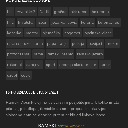
POPULARNE OZNAKE
ČESTITKA RAMSKOG VJESNIKA ZA USKRS 2023. GODINE
bih
crveni križ
Dodik
gračac
hkk rama
hnk rama


hnž
hrvatska
izbori
jozo ivančević
korona
koronavirus
košarka
mostar
njemačka
nogomet
opcinsko vijeće
općina prozor-rama
papa franjo
policija
povijest
prozor
prozor rama
rama
ramski vjesnik
ramsko jezero
rukomet
sarajevo
sport
srednja škola prozor
turnir
uzdol
čović
INFORMACIJE I KONTAKT
Ramski Vjesnik stoji na usluzi svim posjetiteljima. Ukoliko imate
pitanja, prijedloga, ili mislite da smo propustili neku vijest -
slobodno nam se obratite putem nekih od linkova ispod.