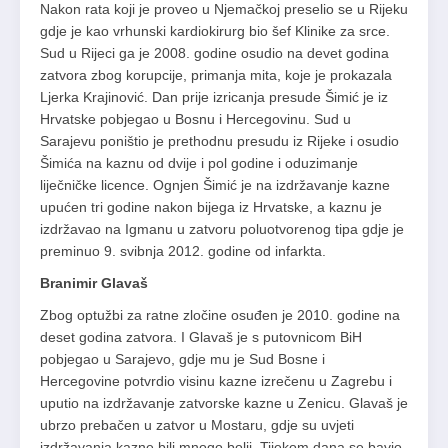
Nakon rata koji je proveo u Njemačkoj preselio se u Rijeku
gdje je kao vrhunski kardiokirurg bio šef Klinike za srce.
Sud u Rijeci ga je 2008. godine osudio na devet godina
zatvora zbog korupcije, primanja mita, koje je prokazala
Ljerka Krajinović. Dan prije izricanja presude Šimić je iz
Hrvatske pobjegao u Bosnu i Hercegovinu. Sud u
Sarajevu poništio je prethodnu presudu iz Rijeke i osudio
Šimića na kaznu od dvije i pol godine i oduzimanje
liječničke licence. Ognjen Šimić je na izdržavanje kazne
upućen tri godine nakon bijega iz Hrvatske, a kaznu je
izdržavao na Igmanu u zatvoru poluotvorenog tipa gdje je
preminuo 9. svibnja 2012. godine od infarkta.
Branimir Glavaš
Zbog optužbi za ratne zločine osuđen je 2010. godine na
deset godina zatvora. I Glavaš je s putovnicom BiH
pobjegao u Sarajevo, gdje mu je Sud Bosne i
Hercegovine potvrdio visinu kazne izrečenu u Zagrebu i
uputio na izdržavanje zatvorske kazne u Zenicu. Glavaš je
ubrzo prebačen u zatvor u Mostaru, gdje su uvjeti
izdržavanja kazne bili mnogo bolji. Tijekom dana se bavio