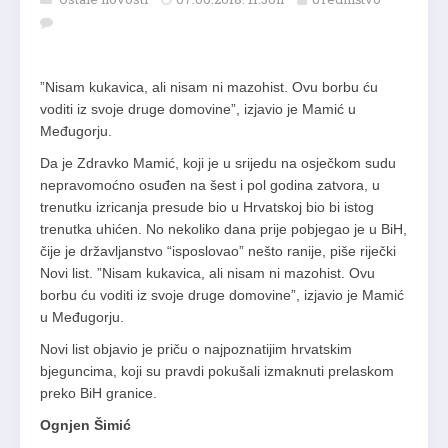
”Nisam kukavica, ali nisam ni mazohist. Ovu borbu ću
voditi iz svoje druge domovine”, izjavio je Mamić u
Međugorju.
Da je Zdravko Mamić, koji je u srijedu na osječkom sudu
nepravomoćno osuđen na šest i pol godina zatvora, u
trenutku izricanja presude bio u Hrvatskoj bio bi istog
trenutka uhićen. No nekoliko dana prije pobjegao je u BiH,
čije je državljanstvo “isposlovao” nešto ranije, piše riječki
Novi list. ”Nisam kukavica, ali nisam ni mazohist. Ovu
borbu ću voditi iz svoje druge domovine”, izjavio je Mamić
u Međugorju.
Novi list objavio je priču o najpoznatijim hrvatskim
bjeguncima, koji su pravdi pokušali izmaknuti prelaskom
preko BiH granice.
Ognjen Šimić