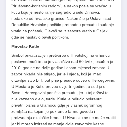
”društveno-korisnim radom”, a nakon posla se vraćao u
kuću koju je nešto ranije sagradio u selu Drinovci,
nedaleko od hrvatske granice. Nakon što je Ustavni sud
Republike Hrvatske poništio prethodnu presudu i suđenje
vratio na početak, Glavaš se iz zatvora vratio u Osijek,
gdje se nastavio baviti politikom.
Miroslav Kutle
Simbol privatizacije i pretvorbe u Hrvatskoj, na vrhuncu
poslovne moći imao je vlasništvo nad 60 tvrtki, osuđen je
2010. godine na dvije godine i osam mjeseci zatvora. U
zatvor nikada nije stigao, jer je i njega, koji je imao
državljanstvo BiH, put prije presude odveo u Hercegovinu.
U Mostaru je Kutle proveo dvije-tri godine, a sud je u
Bosni i Hercegovini poništio presudu, jer u toj državi to
nije kazneno djelo, tvrde. Kutle je odlučio pokrenuti
privatni biznis u Glamoču gdje je vlasnik ogromnog
zemljišta na kojem je pokrenuo farmu goveda i
proizvodnju ekološke hrane. U Hrvatsku se ne može vratiti
jer bi morao izdržati najmanje dvije zatvorske kazne.