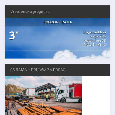
Vremenska prognoza
PROZOR - RAMA
3
°
blaga naoblaka
vlaga: 97%
vjetar: 1m/s SSI
Maks. 3 • Min. 3
GS RAMA – PRIJAVA ZA POSAO