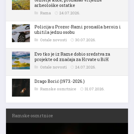
arheološke ostatke
Rama
24.07.2026.
Policija u Prozor-Rami pronašla heroin i
uhitila jednu osobu
Ostale novosti
30.07.2026.
Evo tko je iz Rame dobio sredstva za
projekte od značaja za Hrvate u BiH
Ostale novosti
24.07.2026.
Drago Borić (1973.-2026.)
Ramske osmrtnice
31.07.2026.
Ramske osmrtnice