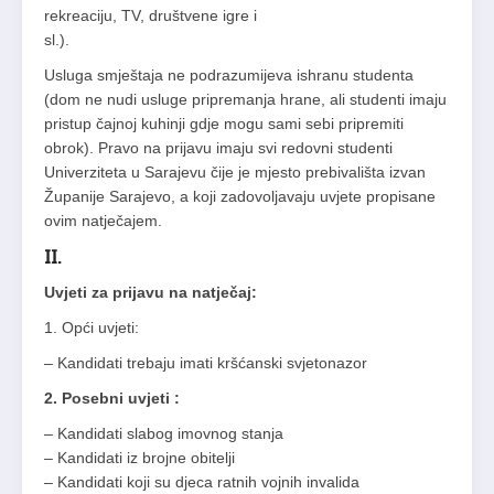
rekreaciju, TV, društvene igre i
sl.).
Usluga smještaja ne podrazumijeva ishranu studenta
(dom ne nudi usluge pripremanja hrane, ali studenti imaju
pristup čajnoj kuhinji gdje mogu sami sebi pripremiti
obrok). Pravo na prijavu imaju svi redovni studenti
Univerziteta u Sarajevu čije je mjesto prebivališta izvan
Županije Sarajevo, a koji zadovoljavaju uvjete propisane
ovim natječajem.
II.
Uvjeti za prijavu na natječaj:
1. Opći uvjeti:
– Kandidati trebaju imati kršćanski svjetonazor
2. Posebni uvjeti :
– Kandidati slabog imovnog stanja
– Kandidati iz brojne obitelji
– Kandidati koji su djeca ratnih vojnih invalida