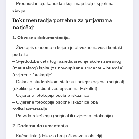
– Prednost imaju kandidati koji imaju bolji uspjeh na
studiju
Dokumentacija potrebna za prijavu na
natječaj:
1. Obvezna dokumentacija:
– Životopis studenta u kojem je obvezno navesti kontakt
podatke
– Svjedodžba četvrtog razreda srednje škole i završnog
(maturalnog) ispita (za novoupisane studente – brucoše)
(ovjerene fotokopije)
– Dokaz o studentskom statusu i prijepis ocjena (original)
(ukoliko je kandidat već upisan na Fakultet)
– Ovjerena fotokopija osobne iskaznice
– Ovjerene fotokopije osobne iskaznice oba
roditelja/staratelja
– Potvrda o krštenju (original ili ovjerena fotokopija)
2. Dodatna dokumentacija :
– Kućna lista (dokaz o broju članova u obitelji)