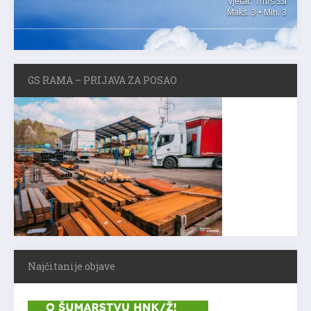
vjetar: 1m/s SSI
Maks. 3 • Min. 3
GS RAMA – PRIJAVA ZA POSAO
Najčitanije objave