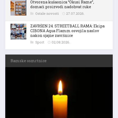
Otvorena kušaonica “Okusi Rame”,
domaći proizvodi nadohvat ruke
Ostale novosti
27.07.2026.
ZAVRŠEN 24. STREETBALL RAMA: Ekipa
CIBONA Aqua Flamm osvojila naslov
nakon sjajne završnice
Sport
02.08.2026.
Ramske osmrtnice