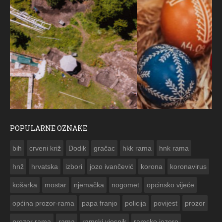
POPULARNE OZNAKE
ČESTITKA RAMSKOG VJESNIKA ZA USKRS 2023. GODINE
bih
crveni križ
Dodik
gračac
hkk rama
hnk rama


hnž
hrvatska
izbori
jozo ivančević
korona
koronavirus
košarka
mostar
njemačka
nogomet
opcinsko vijeće
općina prozor-rama
papa franjo
policija
povijest
prozor
prozor rama
rama
ramski vjesnik
ramsko jezero