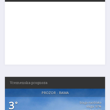
Vremenska prognoza
PROZOR - RAMA
3
°
blaga naoblaka
vlaga: 97%