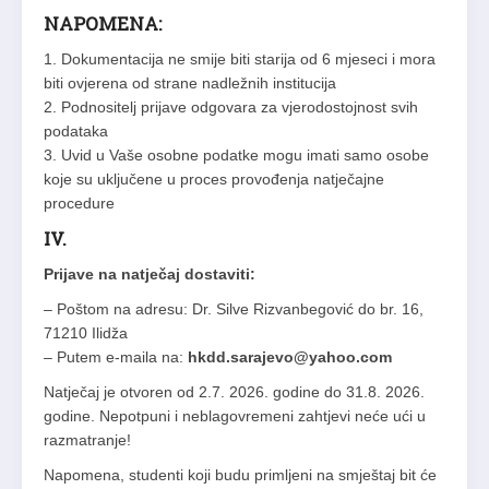
NAPOMENA:
1. Dokumentacija ne smije biti starija od 6 mjeseci i mora
biti ovjerena od strane nadležnih institucija
2. Podnositelj prijave odgovara za vjerodostojnost svih
podataka
3. Uvid u Vaše osobne podatke mogu imati samo osobe
koje su uključene u proces provođenja natječajne
procedure
IV.
Prijave na natječaj dostaviti:
– Poštom na adresu: Dr. Silve Rizvanbegović do br. 16,
71210 Ilidža
– Putem e-maila na:
hkdd.sarajevo@yahoo.com
Natječaj je otvoren od 2.7. 2026. godine do 31.8. 2026.
godine. Nepotpuni i neblagovremeni zahtjevi neće ući u
razmatranje!
Napomena, studenti koji budu primljeni na smještaj bit će