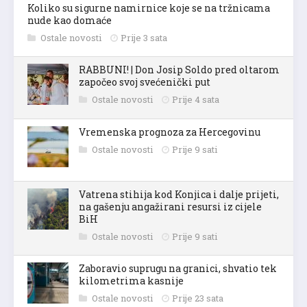
Koliko su sigurne namirnice koje se na tržnicama
nude kao domaće
Ostale novosti
Prije 3 sata
RABBUNI! | Don Josip Soldo pred oltarom
započeo svoj svećenički put
Ostale novosti
Prije 4 sata
Vremenska prognoza za Hercegovinu
Ostale novosti
Prije 9 sati
Vatrena stihija kod Konjica i dalje prijeti,
na gašenju angažirani resursi iz cijele
BiH
Ostale novosti
Prije 9 sati
Zaboravio suprugu na granici, shvatio tek
kilometrima kasnije
Ostale novosti
Prije 23 sata