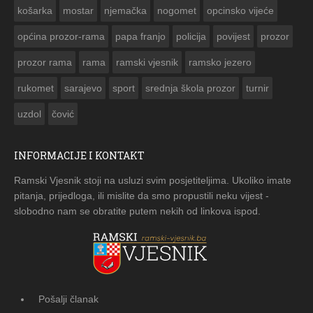
košarka
mostar
njemačka
nogomet
opcinsko vijeće
općina prozor-rama
papa franjo
policija
povijest
prozor
prozor rama
rama
ramski vjesnik
ramsko jezero
rukomet
sarajevo
sport
srednja škola prozor
turnir
uzdol
čović
INFORMACIJE I KONTAKT
Ramski Vjesnik stoji na usluzi svim posjetiteljima. Ukoliko imate
pitanja, prijedloga, ili mislite da smo propustili neku vijest -
slobodno nam se obratite putem nekih od linkova ispod.
Pošalji članak