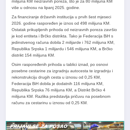
milijuna KM neizravnih poreza, što je za 80 milijuna KM
više u odnosu na lipanj 2025. godine.
Za financiranje državnih institucija u prvih šest mjeseci
2026. godine raspoređen je iznos od 498 milijuna KM.
Ostatak prikupljenih prihoda od neizravnih poreza završio
je kod entiteta i Brčko distrikta. Tako je Federacija BiH s
jedinstvenog računa dobila 2 milijarde i 762 milijuna KM,
Republika Srpska 1 milijardu i 546 milijuna KM, a Brčko
distrikt 154 milijuna KM.
Osim raspoređenih prihoda u tablici iznad, po osnovi
posebne cestarine za izgradnju autocesta te izgradnju i
rekonstrukciju drugih cesta u iznosu od 0,25 KM,
Federacija BiH dobila je dodatnih 116 milijuna KM,
Republika Srpska 76 milijuna KM, a Distrikt Brčko 4
milijuna KM. Razlika predstavlja pričuvu na posebnom
računu za cestarinu u iznosu od 0,25 KM.