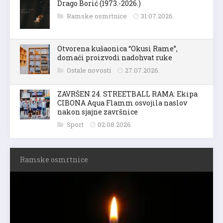
Drago Borić (1973.-2026.)
Ramske osmrtnice
31.07.2026.
Otvorena kušaonica “Okusi Rame”,
domaći proizvodi nadohvat ruke
Ostale novosti
27.07.2026.
ZAVRŠEN 24. STREETBALL RAMA: Ekipa
CIBONA Aqua Flamm osvojila naslov
nakon sjajne završnice
Sport
02.08.2026.
Ramske osmrtnice