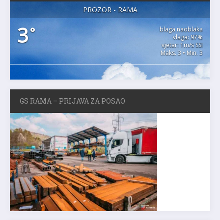
PROZOR - RAMA
3
°
blaga naoblaka
vlaga: 97%
vjetar: 1m/s SSI
Maks. 3 • Min. 3
GS RAMA – PRIJAVA ZA POSAO