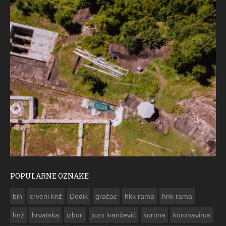
POPULARNE OZNAKE
ČESTITKA RAMSKOG VJESNIKA ZA USKRS 2023. GODINE
bih
crveni križ
Dodik
gračac
hkk rama
hnk rama


hnž
hrvatska
izbori
jozo ivančević
korona
koronavirus