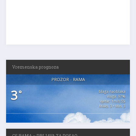
Vremenska prognoza
PROZOR - RAMA
3
°
blaga naoblaka
vlaga: 97%
vjetar: 1m/s SSI
Maks. 3 • Min. 3
GS RAMA – PRIJAVA ZA POSAO