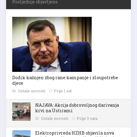
Posljednje objavljeno
Dodik kažnjen zbog rane kampanje i zloupotrebe
djece
Ostale novosti
Prije 1 sat
NAJAVA: Akcija dobrovoljnog darivanja
krvi na Ustirami
Ostale novosti
Prije 3 sata
Elektroprivreda HZHB objavila nova