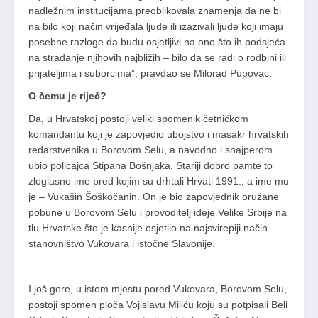
nadležnim institucijama preoblikovala znamenja da ne bi
na bilo koji način vrijeđala ljude ili izazivali ljude koji imaju
posebne razloge da budu osjetljivi na ono što ih podsjeća
na stradanje njihovih najbližih – bilo da se radi o rodbini ili
prijateljima i suborcima”, pravdao se Milorad Pupovac.
O čemu je riječ?
Da, u Hrvatskoj postoji veliki spomenik četničkom
komandantu koji je zapovjedio ubojstvo i masakr hrvatskih
redarstvenika u Borovom Selu, a navodno i snajperom
ubio policajca Stipana Bošnjaka. Stariji dobro pamte to
zloglasno ime pred kojim su drhtali Hrvati 1991., a ime mu
je – Vukašin Šoškočanin. On je bio zapovjednik oružane
pobune u Borovom Selu i provoditelj ideje Velike Srbije na
tlu Hrvatske što je kasnije osjetilo na najsvirepiji način
stanovništvo Vukovara i istočne Slavonije.
I još gore, u istom mjestu pored Vukovara, Borovom Selu,
postoji spomen ploča Vojislavu Miliću koju su potpisali Beli