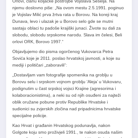
Orlovi, članu koljačke postrojbe Vojislava Šešelja. Na
njemu doslovno piše: „Na ovom mestu 2.5.1991. poginuo
je Vojislav Milić prva žrtva rata u Borovu. Na koreji kraj
Dunava, levo i ulazak je u Borovo selo gde se mutni
sastaju oblaci tu padoše krajiški junaci. Živote su dali za
slobodu, slobodu srpskome narodu. Slava im čelesi, Beli
orlovi ORK, Borovo 1997.“
Objavljujemo dio pisma ogorčenog Vukovarca Petra
Sovića koje je 2011. poslao hrvatskoj javnosti, a koje su
mediji i političari „zaboravili“:
„Dostavljam vam fotografije spomenika na groblju u
Borovu selu i srpskom vojnom groblju ‘Aleja’ u Vukovaru,
podignutim u čast srpskoj vojsci Krajine (agresorima i
kolaboracionistima), a neki su od njih osuđeni za najteži
oblik oružane pobune protiv Republike Hrvatske i
sudionici su zvjerskih zločina nad pripadnicima hrvatske
specijalne policije.
Kao Hrvat i građanin Hrvatskog podunavlja, nakon
Golgote koju smo proživjeli 1991., te nakon osuda našim