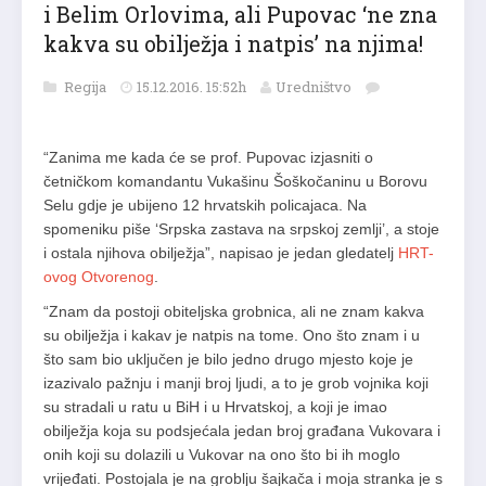
i Belim Orlovima, ali Pupovac ‘ne zna
kakva su obilježja i natpis’ na njima!
Regija
15.12.2016. 15:52h
Uredništvo
“Zanima me kada će se prof. Pupovac izjasniti o
četničkom komandantu Vukašinu Šoškočaninu u Borovu
Selu gdje je ubijeno 12 hrvatskih policajaca. Na
spomeniku piše ‘Srpska zastava na srpskoj zemlji’, a stoje
i ostala njihova obilježja”, napisao je jedan gledatelj
HRT-
ovog Otvorenog
.
“Znam da postoji obiteljska grobnica, ali ne znam kakva
su obilježja i kakav je natpis na tome. Ono što znam i u
što sam bio uključen je bilo jedno drugo mjesto koje je
izazivalo pažnju i manji broj ljudi, a to je grob vojnika koji
su stradali u ratu u BiH i u Hrvatskoj, a koji je imao
obilježja koja su podsjećala jedan broj građana Vukovara i
onih koji su dolazili u Vukovar na ono što bi ih moglo
vrijeđati. Postojala je na groblju šajkača i moja stranka je s