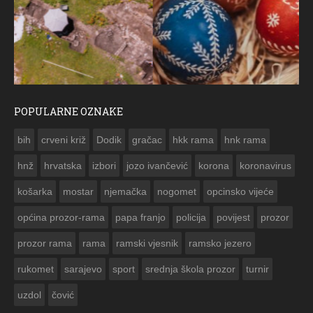
POPULARNE OZNAKE
ČESTITKA RAMSKOG VJESNIKA ZA USKRS 2023. GODINE
bih
crveni križ
Dodik
gračac
hkk rama
hnk rama


hnž
hrvatska
izbori
jozo ivančević
korona
koronavirus
košarka
mostar
njemačka
nogomet
opcinsko vijeće
općina prozor-rama
papa franjo
policija
povijest
prozor
prozor rama
rama
ramski vjesnik
ramsko jezero
rukomet
sarajevo
sport
srednja škola prozor
turnir
uzdol
čović