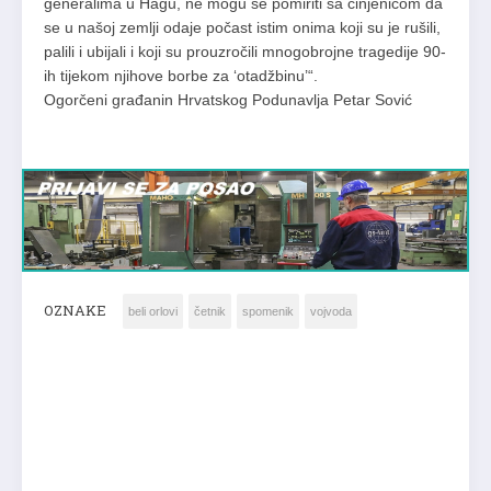
generalima u Hagu, ne mogu se pomiriti sa činjenicom da
se u našoj zemlji odaje počast istim onima koji su je rušili,
palili i ubijali i koji su prouzročili mnogobrojne tragedije 90-
ih tijekom njihove borbe za ‘otadžbinu’“.
Ogorčeni građanin Hrvatskog Podunavlja Petar Sović
OZNAKE
beli orlovi
četnik
spomenik
vojvoda