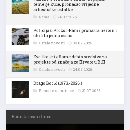
temelje kuće, pronašao vrijedne
arheološke ostatke
Rama
24.07.2026.
Policija u Prozor-Rami pronašla heroin i
uhitila jednu osobu
Ostale novosti
30.07.2026.
Evo tko je iz Rame dobio sredstva za
projekte od značaja za Hrvate u BiH
Ostale novosti
24.07.2026.
Drago Borić (1973.-2026.)
Ramske osmrtnice
31.07.2026.
Ramske osmrtnice