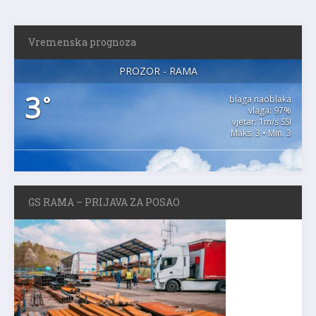
Vremenska prognoza
PROZOR - RAMA
3
°
blaga naoblaka
vlaga: 97%
vjetar: 1m/s SSI
Maks. 3 • Min. 3
GS RAMA – PRIJAVA ZA POSAO