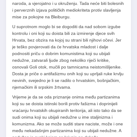
naroda, a vjerojatno i u okruženju. Tada neće biti bolesnih
i perverznih izjava političkih mediokriteta protiv slavljenja
mise za pokojne na Bleiburgu.
U suprotnom moglo bi se dogoditi da nad sobom izgube
kontrolu i oni koji su doista bili za izmirenje djece svih
Hrvata, bez obzira na kojoj su strani bili njihovi očevi. Jer
je teško povjerovati da će hrvatska mladost i dalje
podnositi priču o dobrim komunistima koji su ubijali
nedužne, zatvarali ljude zbog nekoliko riječi kritike,
osnovali Goli otok, mučili po tamnicama neistomišljenike.
Dosta je priče o antifašizmu onih koji su uprljali ruke krvlju
nevinih, svejedno je li se radilo o hrvatskim, bošnjačkim,
njemačkim ili srpskim žrtvama.
Vrijeme je da se oda priznanje onima među partizanima
koji su se doista istinski borili protiv fašizma i doprinijeli
vraćanju hrvatskih okupiranih teritorija, ali isto tako da se
sudi onima koji su ubijali nedužne u ime staljinizma i
komunizma. Ako se može suditi stare naciste, može i one
među nekadašnjim partizanima koji su ubijali nedužne. A