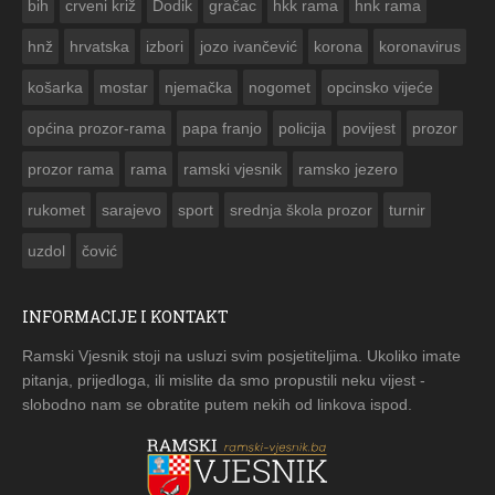
bih
crveni križ
Dodik
gračac
hkk rama
hnk rama


hnž
hrvatska
izbori
jozo ivančević
korona
koronavirus
košarka
mostar
njemačka
nogomet
opcinsko vijeće
općina prozor-rama
papa franjo
policija
povijest
prozor
prozor rama
rama
ramski vjesnik
ramsko jezero
rukomet
sarajevo
sport
srednja škola prozor
turnir
uzdol
čović
INFORMACIJE I KONTAKT
Ramski Vjesnik stoji na usluzi svim posjetiteljima. Ukoliko imate
pitanja, prijedloga, ili mislite da smo propustili neku vijest -
slobodno nam se obratite putem nekih od linkova ispod.