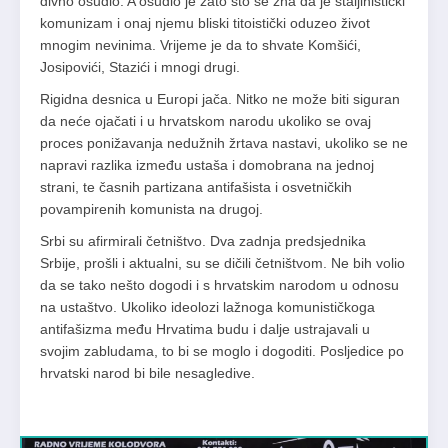
divno osudio. A osudio je zato što se zna da je staljinistički
komunizam i onaj njemu bliski titoistički oduzeo život
mnogim nevinima. Vrijeme je da to shvate Komšići,
Josipovići, Stazići i mnogi drugi.
Rigidna desnica u Europi jača. Nitko ne može biti siguran
da neće ojačati i u hrvatskom narodu ukoliko se ovaj
proces ponižavanja nedužnih žrtava nastavi, ukoliko se ne
napravi razlika između ustaša i domobrana na jednoj
strani, te časnih partizana antifašista i osvetničkih
povampirenih komunista na drugoj.
Srbi su afirmirali četništvo. Dva zadnja predsjednika
Srbije, prošli i aktualni, su se dičili četništvom. Ne bih volio
da se tako nešto dogodi i s hrvatskim narodom u odnosu
na ustaštvo. Ukoliko ideolozi lažnoga komunističkoga
antifašizma među Hrvatima budu i dalje ustrajavali u
svojim zabludama, to bi se moglo i dogoditi. Posljedice po
hrvatski narod bi bile nesagledive.