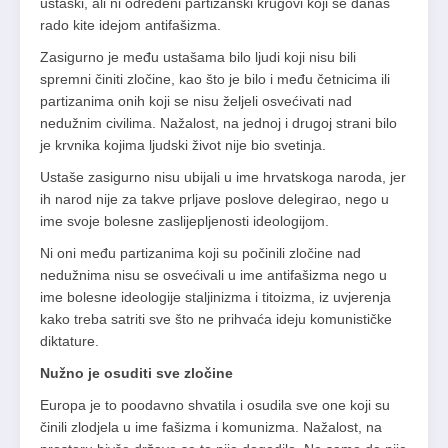
ustaški, ali ni određeni partizanski krugovi koji se danas
rado kite idejom antifašizma.
Zasigurno je među ustašama bilo ljudi koji nisu bili
spremni činiti zločine, kao što je bilo i među četnicima ili
partizanima onih koji se nisu željeli osvećivati nad
nedužnim civilima. Nažalost, na jednoj i drugoj strani bilo
je krvnika kojima ljudski život nije bio svetinja.
Ustaše zasigurno nisu ubijali u ime hrvatskoga naroda, jer
ih narod nije za takve prljave poslove delegirao, nego u
ime svoje bolesne zaslijepljenosti ideologijom.
Ni oni među partizanima koji su počinili zločine nad
nedužnima nisu se osvećivali u ime antifašizma nego u
ime bolesne ideologije staljinizma i titoizma, iz uvjerenja
kako treba satriti sve što ne prihvaća ideju komunističke
diktature.
Nužno je osuditi sve zločine
Europa je to poodavno shvatila i osudila sve one koji su
činili zlodjela u ime fašizma i komunizma. Nažalost, na