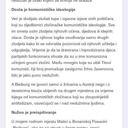
nedužan je svaki kojem se krivnja ne dokaže.
Dosta je komunističke ideologije
Već je dodijalo slušati tupe i ogavne izjave onih političara
koji su sljedbenici zločinačke komunističke ideologije. Sve
im smeta osim zlodjela njihovih očeva, djedova ili idejnih
otaca. Dosta je njihove logike osuđivanja samo drugih
zlodjela kako bi se odvratila pozornost od njihovih učitelja i
odgojitelja. Vrijeme je da ta dresirana i hipnotizirana djeca
partijskih funkcionara shvate da su u ime komunizma
učinjeni grozni zločini. Među mnogim koje su ubili Titovi
komunisti, čiji broj premašuje zasigurno žrtve Jasenovca,
bilo je jako puno nedužnih.
A Bleiburg ne govori samo o žrtvama u Austriji nego i o
desetcima tisuća ubijenih na drugim mjestima za vrijeme
bijega od komunističkih zločinaca koji su zloupotrijebili
antifašizam, osvećujući se i nad nedužnima ljudima.
Nužno je preispitivanje
U mojem rodnom mjestu Matici u Bosanskoj Posavini
„Bleiburg“, ako ga se shvati u širem pojmu, snosi