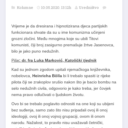
Kolumne
10.05.2020. 13:12h
Uredništvo
Vrijeme je da dresirana i hipnotizirana djeca partijskih
funkcionara shvate da su u ime komunizma učinjeni
grozni zločini. Među mnogima koje su ubili Titovi
komunisti, čiji broj zasigurno premašuje žrtve Jasenovca,
bilo je jako puno nedužnih.
Piše
: dr. fra Luka Marković,
Katolički tjednik
Kad su jednom zgodom upitali njemačkoga književnika,
nobelovca,
Heinricha
Bölla
bi li trebalo spasiti iz rijeke
pilota čiji se zrakoplov srušio nakon što je bacio bombu na
selo nedužnih civila, odgovorio je kako treba, jer čovjek
nema pravo odlučivati o ljudskom životu.
Ovo bi se trebalo poglavito odnositi na one koji su ubijeni
bez suđenja, samo zato što nisu pripadali ovoj ili onoj
ideologiji, ovoj ili onoj vojnoj grupaciji, ovom ili onom
narodu. Nažalost, to pravilo nisu uvažavali četnički,