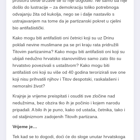
prostoru bivše države se to nije dogodilo. Ne samo da nije
došlo do lustracije – za demokraciju toliko potrebnoga
odvajanju žita od kukolja, nego se i dalje nastavilo s
ustrajavanjem na tome da je partizanski pokret u cjelini
bio antifašistički.
Kako mogu biti antifašisti oni četnici koji su uz Drinu
poklali nevine muslimane pa se pri kraju rata pridružili
Titovim partizanima? Kako mogu biti antifašisti oni koji su
ubijali nedužno hrvatsko stanovništvo samo zato što su
hrvatstvo povezivali s ustaštvom? Kako mogu biti
antifašisti oni koji su više od 40 godina terorizirali sve one
koji nisu prihvatili njihov i Titov despotski, raskalašeni i
nemoralni život?
Krajnje je vrijeme preispitati i osuditi sve zločine nad
nedužnima, bez obzira tko ih je počinio i kojem narodu
pripadali. A bilo ih je puno, kako od ustaša, četnika, tako i
od staljinizmom zadojenih Titovih partizana.
Vrijeme je…
Tek kad se to dogodi, doći će do sloge unutar hrvatskoga