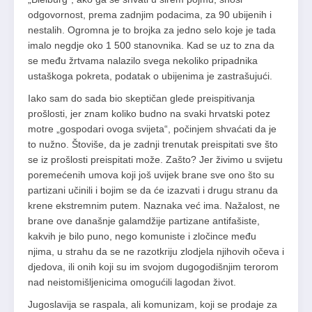
odgovornost, prema zadnjim podacima, za 90 ubijenih i
nestalih. Ogromna je to brojka za jedno selo koje je tada
imalo negdje oko 1 500 stanovnika. Kad se uz to zna da
se među žrtvama nalazilo svega nekoliko pripadnika
ustaškoga pokreta, podatak o ubijenima je zastrašujući.
Iako sam do sada bio skeptičan glede preispitivanja
prošlosti, jer znam koliko budno na svaki hrvatski potez
motre „gospodari ovoga svijeta“, počinjem shvaćati da je
to nužno. Štoviše, da je zadnji trenutak preispitati sve što
se iz prošlosti preispitati može. Zašto? Jer živimo u svijetu
poremećenih umova koji još uvijek brane sve ono što su
partizani učinili i bojim se da će izazvati i drugu stranu da
krene ekstremnim putem. Naznaka već ima. Nažalost, ne
brane ove današnje galamdžije partizane antifašiste,
kakvih je bilo puno, nego komuniste i zločince među
njima, u strahu da se ne razotkriju zlodjela njihovih očeva i
djedova, ili onih koji su im svojom dugogodišnjim terorom
nad neistomišljenicima omogućili lagodan život.
Jugoslavija se raspala, ali komunizam, koji se prodaje za