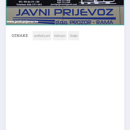
OZNAKE
antifašizam
fašizam
Staljin