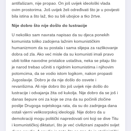
antifašizam, nije propao. On još uvijek ideološki vlada
ovim prostorima. Još uvijek želi određivati što je u povijesti
bila istina a što laž, tko su bili ubojice a tko žrtve.
Nije dobro što nije došlo do lustracije
U nekoliko sam navrata napisao da su djeca ponekih
komunista toliko zadojena lažnim komunističkim
humanizmom da su postala i sama slijepa za razlikovanje
dobra od zla. Ako već misle da su komunisti imali pravo
ubiti tolike navodne pristalice ustaštva, neka se pitaju što
je narod trebao učiniti s rigidnim komunistima i njihovim
potomcima, da se vodio istom logikom, nakon propasti
Jugoslavije. Dobro je da nije došlo do osvete i
revanšizma. Ali nije dobro što još uvijek nije došlo do
lustracije i odvajanja žita od kukolja. Nije dobro da se još i
danas šepure oni za koje se zna da su počinili zločine
poslije Drugoga svjetskoga rata, da su do zadnjega dana
ostali vjerni velikosrpskoj ideologiji. Nije dobro da u
demokraciji mogu politički napredovati oni koji se dive Titu
i komunističkoj diktaturi, što je već civilizirani zapadni svijet