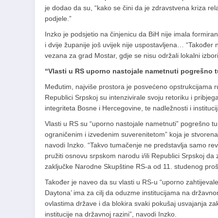
je dodao da su, “kako se čini da je zdravstvena kriza rela
podjele.”
Inzko je podsjetio na činjenicu da BiH nije imala formir
i dvije županije još uvijek nije uspostavljena… “Također nije
vezana za grad Mostar, gdje se nisu održali lokalni izbor
“Vlasti u RS uporno nastojale nametnuti pogrešno t
Međutim, najviše prostora je posvećeno opstrukcijama ru
Republici Srpskoj su intenzivirale svoju retoriku i pribje
integriteta Bosne i Hercegovine, te nadležnosti i instituci
Vlasti u RS su “uporno nastojale nametnuti” pogrešno 
ograničenim i izvedenim suverenitetom” koja je stvorena o
navodi Inzko. “Takvo tumačenje ne predstavlja samo rev
pružiti osnovu srpskom narodu i/ili Republici Srpskoj da
zaključke Narodne Skupštine RS-a od 11. studenog proš
Također je naveo da su vlasti u RS-u “uporno zahtijevale 
Daytona’ ima za cilj da oduzme institucijama na državno
ovlastima države i da blokira svaki pokušaj usvajanja z
institucije na državnoj razini”, navodi Inzko.