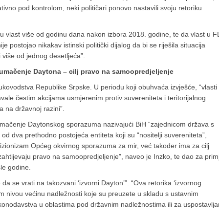
tivno pod kontrolom, neki političari ponovo nastavili svoju retoriku
anu vlast više od godinu dana nakon izbora 2018. godine, te da vlast u F
 postojao nikakav istinski politički dijalog da bi se riješila situacija
i više od jednog desetljeća”.
umačenje Daytona – cilj pravo na samoopredjeljenje
kovodstva Republike Srpske. U periodu koji obuhvaća izvješće, “vlasti
gavale čestim akcijama usmjerenim protiv suvereniteta i teritorijalnog
ja na državnoj razini”.
tumačenje Daytonskog sporazuma nazivajući BiH “zajednicom država s
d dva prethodno postojeća entiteta koji su “nositelji suvereniteta”,
izionizam Općeg okvirnog sporazuma za mir, već također ima za cilj
 zahtijevaju pravo na samoopredjeljenje”, naveo je Inzko, te dao za prim
le godine.
da se vrati na takozvani ‘izvorni Dayton’”. “Ova retorika ‘izvornog
m nivou većinu nadležnosti koje su preuzete u skladu s ustavnim
akonodavstva u oblastima pod državnim nadležnostima ili za uspostavlja