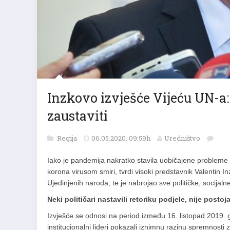
Inzkovo izvješće Vijeću UN-a:
zaustaviti
Regija
06.05.2020. 09:59h
Uredništvo
Iako je pandemija nakratko stavila uobičajene probleme 
korona virusom smiri, tvrdi visoki predstavnik Valentin In
Ujedinjenih naroda, te je nabrojao sve političke, socija
Neki političari nastavili retoriku podjele, nije posto
Izvješće se odnosi na period između 16. listopad 2019. god
institucionalni lideri pokazali iznimnu razinu spremnosti