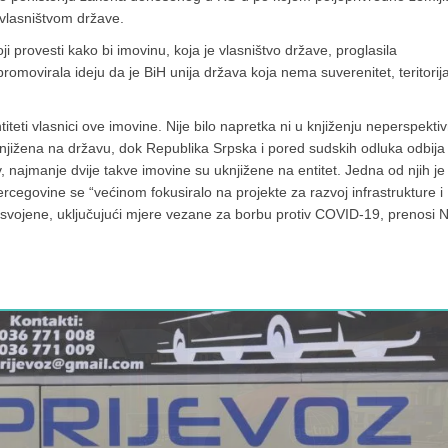
 vlasništvom države.
ji provesti kako bi imovinu, koja je vlasništvo države, proglasila
 promovirala ideju da je BiH unija država koja nema suverenitet, teritorija
teti vlasnici ove imovine. Nije bilo napretka ni u knjiženju neperspekti
 uknjižena na državu, dok Republika Srpska i pored sudskih odluka odbija
otiv, najmanje dvije takve imovine su uknjižene na entitet. Jedna od njih je
cegovine se “većinom fokusiralo na projekte za razvoj infrastrukture i
 usvojene, uključujući mjere vezane za borbu protiv COVID-19, prenosi 