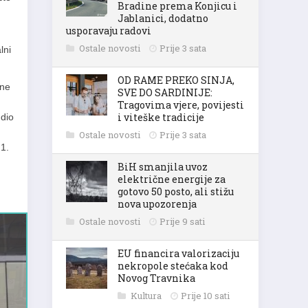
Bradine prema Konjicu i
Jablanici, dodatno
usporavaju radovi
Ostale novosti
Prije 3 sata
lni
OD RAME PREKO SINJA,
vne
SVE DO SARDINIJE:
Tragovima vjere, povijesti
i viteške tradicije
 dio
Ostale novosti
Prije 3 sata
N1.
BiH smanjila uvoz
električne energije za
gotovo 50 posto, ali stižu
nova upozorenja
Ostale novosti
Prije 9 sati
EU financira valorizaciju
nekropole stećaka kod
Novog Travnika
Kultura
Prije 10 sati