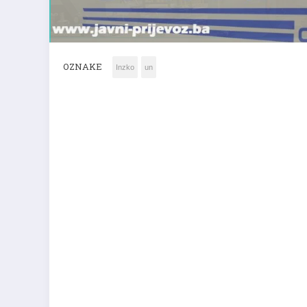
OZNAKE
Inzko
un