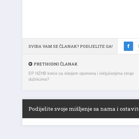
SVIĐA VAM SE ČLANAK? PODIJELITE GA!
PRETHODNI ČLANAK
EP HZHB kreće sa slanjem opomena i isključenjima struje
dužnicima?
Podijelite svoje mišljenje sa nama i ostav