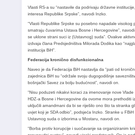
Vlasti RS-a su “nastavile da podrivaju državne instituci
interesa Republike Srpske”, navodi Inzko.
“Vlasti Republike Srpske su posebno napadale visokog p
smatraju čuvarima Ustava Bosne i Hercegovine”, navodi I
se uklone strani suci iz (Ustavnog) suda”. Ovakve akti
izdvaja člana Predsjedništva Milorada Dodika kao “najglas
institucija BiH”.
Federacija kronično disfunkcionalna
Naveo je da Federacija BiH nastavlja da “pati od kronič
zajednica BiH su “održale svoju dugogodišnje savezništvo
bošnjački Savez za bolju budućnost”, navodi on.
“Nisu poduzeti nikakvi koraci za imenovanje nove Vlade 
HDZ-a Bosne i Hercegovine da ovome mora prethoditi i
uključili amandmani da bi se riješilo ono što ta stranka g
uvjet koji je SDA odbio”, podsjeća Inzko. Stranke u FBiH
Ustavnog suda o izborima u Mostaru, navodi on.
“Borba protiv korupcije i suočavanje sa organiziranim kr