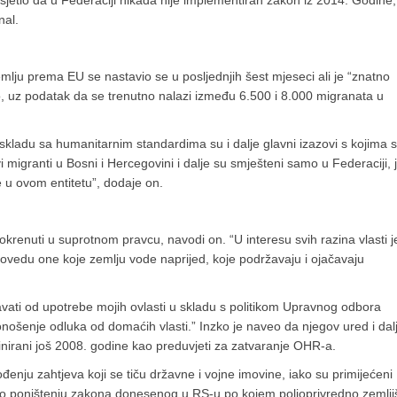
sjetio da u Federaciji nikada nije implementiran zakon iz 2014. Godine,
nal.
zemlju prema EU se nastavio se u posljednjih šest mjeseci ali je “znatno
, uz podatak da se trenutno nalazi između 6.500 i 8.000 migranata u
skladu sa humanitarnim standardima su i dalje glavni izazovi s kojima 
 migranti u Bosni i Hercegovini i dalje su smješteni samo u Federaciji, 
te u ovom entitetu”, dodaje on.
pokrenuti u suprotnom pravcu, navodi on. “U interesu svih razina vlasti j
ovedu one koje zemlju vode naprijed, koje podržavaju i ojačavaju
vati od upotrebe mojih ovlasti u skladu s politikom Upravnog odbora
onošenje odluka od domaćih vlasti.” Inzko je naveo da njegov ured i dal
efinirani još 2008. godine kao preduvjeti za zatvaranje OHR-a.
enju zahtjeva koji se tiču državne i vojne imovine, iako su primijećeni
 o poništenju zakona donesenog u RS-u po kojem poljoprivredno zemlji