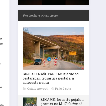
Posljednje objavljeno
se
jer
e
GDJE SU NAŠE PARE: Milijarde od
cestarina i trošarina nestale, a
autocesta nema
je
Ostale novosti
Prije 2 sata
BIHAMK: Izrazito pojačan
promet na M-17: Gužve od
šte