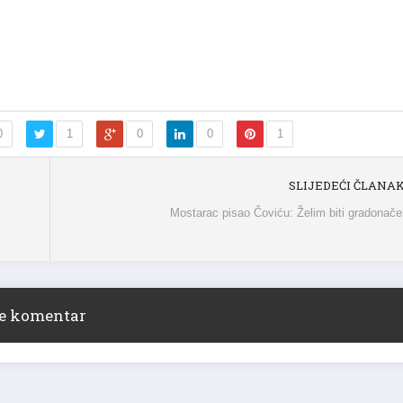
0
1
0
0
1
SLIJEDEĆI ČLANA
Mostarac pisao Čoviću: Želim biti gradonače
ite komentar