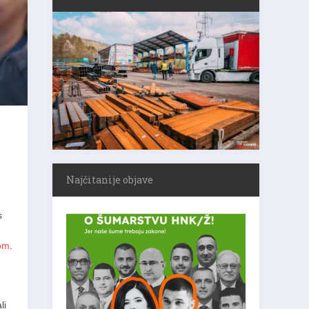
Najčitanije objave
s
om
.
li