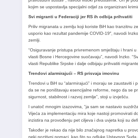
pravosudni sustav”, navodi visoki predstavnik. On je pod
kojim se uspostavlja specijalni odjel za organizirani krimi
Svi migranti u Federaciji jer RS ih odbija prihvatiti
Priliv migranata u zemlju koji koriste BiH kao tranzitnu 
usporio kao rezultat pandemije COVID-19″, navodi Inzko
zemlji.
“Osiguravanje pristupa privremenom smještaju i hrani u 
vlasti Bosne i Hercegovine suočavaju”, navodi Inzko. “Svi
vlasti Republike Srpske i dalje odbijaju prihvatiti migran
Trendovi alarmirajući – RS prisvaja imovinu
Trendovi u BiH su “alarmirajući” i moraju se zaustaviti i 
da se ne poništavaju esencijalne reforme, nego da se pr
sigurnost, stabilnost i razvoj zemlje”, stoji u izvješću.
I unatoč mnogim izazovima, “ja sam se nastavio suzdrža
Vijeća za implementaciju mira koje nastoji promovirati d
inzistira na provođenju pet ciljeva i dva uvjeta koji su d
Također je rekao da nije bilo značajnog napretka u provođ
neki pozitivni pomaci, kao što su odluke Ustavnog Suda