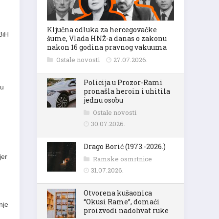
Ključna odluka za hercegovačke
BiH
šume, Vlada HNŽ-a danas o zakonu
nakon 16 godina pravnog vakuuma
Ostale novosti
27.07.2026.
Policija u Prozor-Rami
 u
pronašla heroin i uhitila
jednu osobu
Ostale novosti
30.07.2026.
Drago Borić (1973.-2026.)
jer
Ramske osmrtnice
31.07.2026.
Otvorena kušaonica
“Okusi Rame”, domaći
nje
proizvodi nadohvat ruke