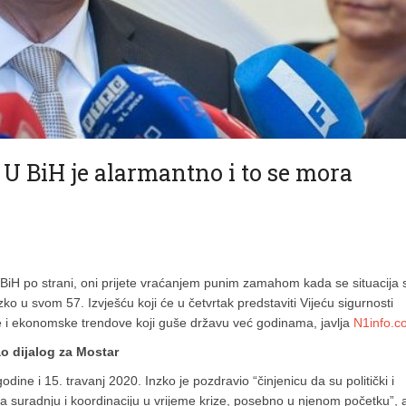
 U BiH je alarmantno i to se mora
BiH po strani, oni prijete vraćanjem punim zamahom kada se situacija 
zko u svom 57. Izvješću koji će u četvrtak predstaviti Vijeću sigurnosti
lne i ekonomske trendove koji guše državu već godinama, javlja
N1info.c
jao dijalog za Mostar
ine i 15. travanj 2020. Inzko je pozdravio “činjenicu da su politički i
 za suradnju i koordinaciju u vrijeme krize, posebno u njenom početku”, a