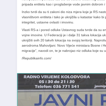
pripada entitetu kao i proglašenje vode javnim dobrom i
Inzko tvrdi da su ti zakoni dio niza mjera koje je RS nasto
vlasništvom entiteta i tako je uknjižila u katastar kako bi
integritet, ustavne ovlasti i imovinu.
Vlasti RS-a i pored odluke Ustavnog suda tvrde da su enti
vojne imovine. U Federaciji je i dalje 31 takva lokacija
uknjižiti svih 20 takvih lokacija na svojoj teritoriji. Napr
aerodroma Mahovljani. Novo Vijeće ministara Bosne i Her
migracije”, navodi on, te je nabrojao niz odluka koje su
/Republikainfo.com/