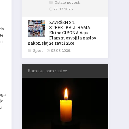
Ostale novosti
27.07.2026.
ZAVRŠEN 24.
STREETBALL RAMA:
 da
Ekipa CIBONA Aqua
te
Flamm osvojila naslov
 i
nakon sjajne završnice
Sport
02.08.2026.
Ramske osmrtnice
ega
je
u