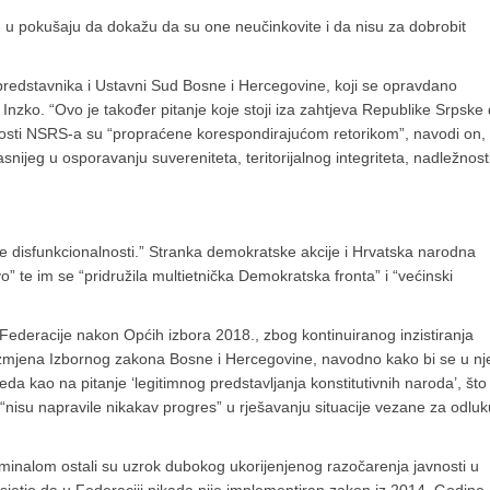
je, u pokušaju da dokažu da su one neučinkovite i da nisu za dobrobit
redstavnika i Ustavni Sud Bosne i Hercegovine, koji se opravdano
nzko. “Ovo je također pitanje koje stoji iza zahtjeva Republike Srpske
vnosti NSRS-a su “propraćene korespondirajućom retorikom”, navodi on, 
nijeg u osporavanju suvereniteta, teritorijalnog integriteta, nadležnosti
ne disfunkcionalnosti.” Stranka demokratske akcije i Hrvatska narodna
” te im se “pridružila multietnička Demokratska fronta” i “većinski
Federacije nakon Općih izbora 2018., zbog kontinuiranog inzistiranja
zmjena Izbornog zakona Bosne i Hercegovine, navodno kako bi se u nj
leda kao na pitanje ‘legitimnog predstavljanja konstitutivnih naroda’, što 
 “nisu napravile nikakav progres” u rješavanju situacije vezane za odluk
iminalom ostali su uzrok dubokog ukorijenjenog razočarenja javnosti u