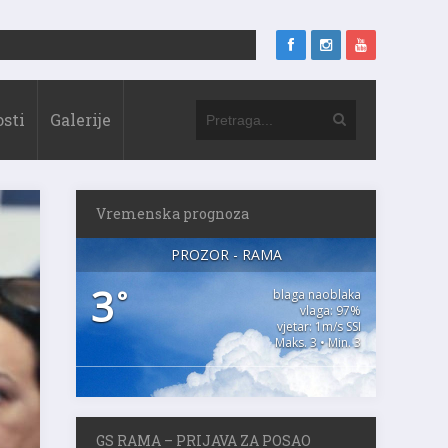
sti
Galerije
Vremenska prognoza
PROZOR - RAMA
3
°
blaga naoblaka
vlaga: 97%
vjetar: 1m/s SSI
Maks. 3 • Min. 3
GS RAMA – PRIJAVA ZA POSAO