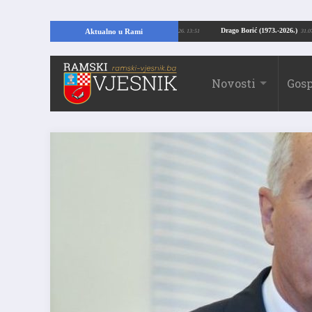
Kopajući temelje kuće, pronašao vrijedne arheološke ostatke
Drago Borić (19
Aktualno u Rami
24.07.2026. 13:51
Novosti
Gosp