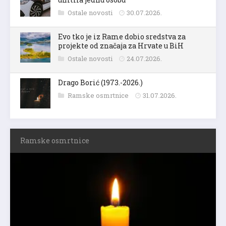
Ostale novosti
30.07.2026.
Evo tko je iz Rame dobio sredstva za
projekte od značaja za Hrvate u BiH
Ostale novosti
24.07.2026.
Drago Borić (1973.-2026.)
Ramske osmrtnice
31.07.2026.
Ramske osmrtnice