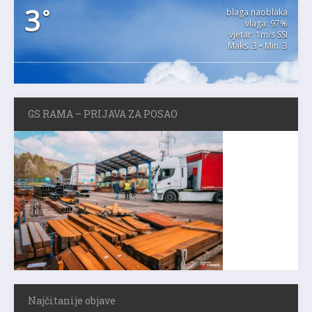
3
°
blaga naoblaka
vlaga: 97%
vjetar: 1m/s SSI
Maks. 3 • Min. 3
GS RAMA – PRIJAVA ZA POSAO
Najčitanije objave