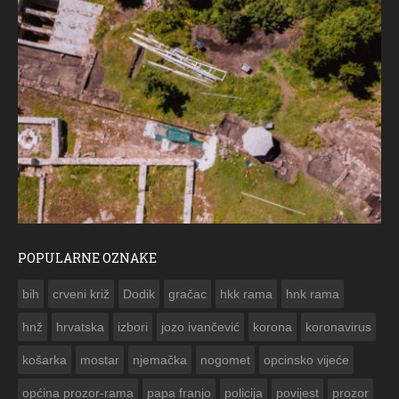
POPULARNE OZNAKE
ČESTITKA RAMSKOG VJESNIKA ZA USKRS 2023. GODINE
bih
crveni križ
Dodik
gračac
hkk rama
hnk rama


hnž
hrvatska
izbori
jozo ivančević
korona
koronavirus
košarka
mostar
njemačka
nogomet
opcinsko vijeće
općina prozor-rama
papa franjo
policija
povijest
prozor