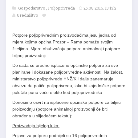
Gospodarstvo
,
Poljoprivreda
25.08.2016. 13:13h
Uredništvo
Potpore poljoprivrednim proizvođačima jesu jedna od
mjera kojima općina Prozor – Rama pomaže svojim
žiteljima. Mjere obuhvaćaju potpore animalnoj i potpore
biljnoj proizvodnji.
Do sada su uredno isplaćene općinske potpore za sve
planirane i dokazane poljoprivredne aktivnosti. Na žalost,
ministarstvo poljoprivrede HNŽ/K i dalje zanemaruje
obvezu da potiče poljoprivredu, iako bi zajedničke potpore
polučile puno veće efekte kod poljoprivrednika.
Donosimo osvrt na isplaćene općinske potpore za biljnu
proizvodnju (potpore animalnoj proizvodnji će biti
obrađena u slijedećem tekstu):
Proizvodnja bijelog luka:
Prijave za potporu podnijeli su 16 poljoprivrednih