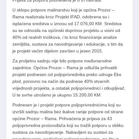
Prijava za potporu podnesena je u tri navrata.
U sklopu potpore malinarstvu koji je općina Prozor –
Rama realizirala kroz Projekt IFAD, odobrena su i
isplaćena sredstva u iznosu od 17.076,00 KM. Sredstva
su se odnosila na općinski doprinos projektu u visini od
40% od realnih troškova, i to kroz financiranje analize
zemljišta, sustava za navodnjavanje i edukacije, s tim da
je projekt većim dijelom završen u jesen 2015.
Za proljetnu sadnju nije bilo potpore međunarodne
zajednice. Općina Prozor – Rama je odlučila prihvatiti
projekt podnesen od poljoprivrednika preko udruge Eko
plod, ponovno na način da podnese 40% stvarnih
vrijednosti projekta, a ostatak poljoprivrednici i otkupljivač.
U te svrhe utrošeno je ukupno 15.200,00 KM.
Podnesen je i projekt potpore poljoprivrednicima koji su
izvršili sadnju malina bez ikakve ranije potpore od strane
općine Prozor – Rama. Prihvaćena je prijava za 43
poljoprivredna proizvođača koji su tražili potporu u obliku
sustava za navodnjavanje. Nabavljeni su sustavi za